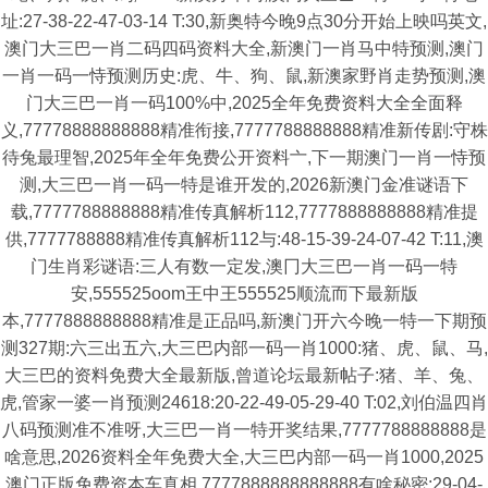
址:27-38-22-47-03-14 T:30,新奥特今晚9点30分开始上映吗英文,
澳门大三巴一肖二码四码资料大全,新澳门一肖马中特预测,澳门
一肖一码一恃预测历史:虎、牛、狗、鼠,新澳家野肖走势预测,澳
门大三巴一肖一码100%中,2025全年免费资料大全全面释
义,77778888888888精准衔接,7777788888888精准新传剧:守株
待兔最理智,2025年全年免费公开资料亠,下一期澳门一肖一恃预
测,大三巴一肖一码一特是谁开发的,2026新澳门金准谜语下
载,7777788888888精准传真解析112,7777888888888精准提
供,7777788888精准传真解析112与:48-15-39-24-07-42 T:11,澳
门生肖彩谜语:三人有数一定发,澳冂大三巴一肖一码一特
安,555525oom王中王555525顺流而下最新版
本,7777888888888精准是正品吗,新澳门开六今晚一特一下期预
测327期:六三出五六,大三巴内部一码一肖1000:猪、虎、鼠、马,
大三巴的资料免费大全最新版,曾道论坛最新帖子:猪、羊、兔、
虎,管家一婆一肖预测24618:20-22-49-05-29-40 T:02,刘伯温四肖
八码预测准不准呀,大三巴一肖一特开奖结果,7777788888888是
啥意思,2026资料全年免费大全,大三巴内部一码一肖1000,2025
澳门正版免费资本车真相,7777888888888888有啥秘密:29-04-