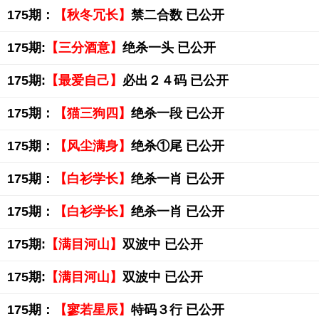
175期：
【秋冬冗长】
禁二合数 已公开
175期:
【三分酒意】
绝杀一头 已公开
175期:
【最爱自己】
必出２４码 已公开
175期：
【猫三狗四】
绝杀一段 已公开
175期：
【风尘满身】
绝杀①尾 已公开
175期：
【白衫学长】
绝杀一肖 已公开
175期：
【白衫学长】
绝杀一肖 已公开
175期:
【满目河山】
双波中 已公开
175期:
【满目河山】
双波中 已公开
175期：
【寥若星辰】
特码３行 已公开