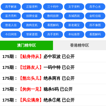
高手解迷
正版资料
三十码中
文字资料
高手心水
蓝月亮料
挂牌全篇
数码挂牌
东城西就
金旺信箱
曾道人信
跑狗玄机
看图解码
新老藏宝
四不像图
今日闲情
管家婆图
高手资料
本站推荐
看图解码
澳门精华区
香港精华区
175期：
【贴身侍从】
必中双波 已公开
175期：
【过路友人】
一码中特 已公开
175期：
【熬出头儿】
绝杀两肖 已公开
175期：
【匆匆一见】
稳杀5码 已公开
175期：
【风尘满身】
绝杀①尾 已公开