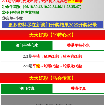
221期今期蛇虎龙出特，云路何人见高志
开？00准
①杀牛鸡猴（06.18.30.42.10.22.34.46.11.23.35.47）
②图解特肖蛇虎龙狗鼠
③合单+小数
更多资料尽在新澳门开奖结果2025开奖记录
天天好彩【平特心水】
澳门平特心水
香港平特心水
221期
平猪→猪鸡(2连)→猪鸡狗(3连)
220期
平
蛇
→蛇猴(2连)→蛇猴龙(3连)
天天好彩【马会传真】
澳门传真
香港传真