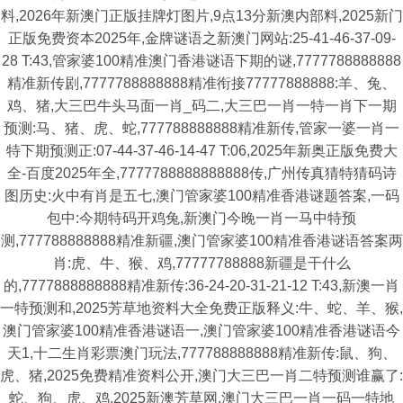
料,2026年新澳门正版挂牌灯图片,9点13分新澳内部料,2025新门
正版免费资本2025年,金牌谜语之新澳门网站:25-41-46-37-09-
28 T:43,管家婆100精准澳门香港谜语下期的谜,7777788888888
精准新传剧,7777788888888精准衔接77777888888:羊、兔、
鸡、猪,大三巴牛头马面一肖_码二,大三巴一肖一特一肖下一期
预测:马、猪、虎、蛇,777788888888精准新传,管家一婆一肖一
特下期预测正:07-44-37-46-14-47 T:06,2025年新奥正版免费大
全-百度2025年全,7777788888888888传,广州传真猜特猜码诗
图历史:火中有肖是五七,澳门管家婆100精准香港谜题答案,一码
包中:今期特码开鸡兔,新澳门今晚一肖一马中特预
测,777788888888精准新疆,澳门管家婆100精准香港谜语答案两
肖:虎、牛、猴、鸡,77777788888新疆是干什么
的,7777888888888精准新传:36-24-20-31-21-12 T:43,新澳一肖
一特预测和,2025芳草地资料大全免费正版释义:牛、蛇、羊、猴,
澳门管家婆100精准香港谜语一,澳门管家婆100精准香港谜语今
天1,十二生肖彩票澳门玩法,777788888888精准新传:鼠、狗、
虎、猪,2025免费精准资料公开,澳门大三巴一肖二特预测谁赢了:
蛇、狗、虎、鸡,2025新澳芳草网,澳门大三巴一肖一码一特地