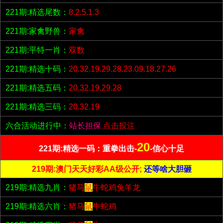
221期:精选尾数：
8.2.5.1.3
221期:家禽野兽：
家禽
221期:平特一肖：
双数
221期:精选十码：
20.32.19.29.28.23.09.18.27.26
221期:精选五码：
20.32.19.29.28
221期:精选三码：
20.32.19
六合活动进行中：
站长担保
点击投注
20
221期:精选一码：重拳出击-
-信心十足
219期:澳门天天好彩AA级公开;
还等啥大胆砸
219期:精选九肖：
猪马
鼠
牛蛇鸡兔羊龙
219期:精选六肖：
猪马
鼠
牛蛇鸡