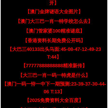
开】
【澳门金牌谜语大全图片】
【澳门大三巴一肖一特学校怎么去】
【澳门管家婆100精准谜底】
【香港资料长期免费公开吗】
【大巴三40133出头马面:45-08-47-12-49-23
T:44】
【77777888888888精准新传】
【大三巴一肖一码一特虎是什么】
【澳门一码一恃一中下一期预测:23-39-37-30-44-
06 T:13】
【2025免费资料大全百度】