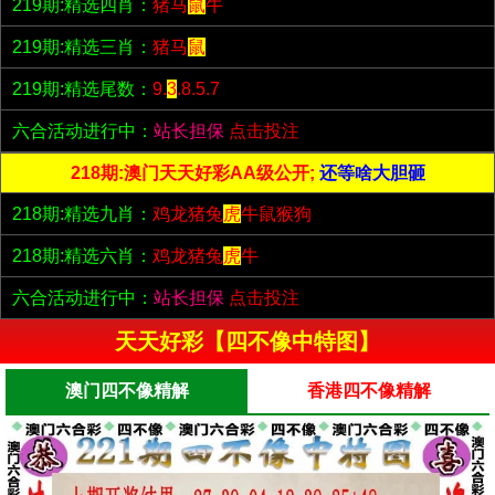
219期:精选四肖：
猪马
鼠
牛
219期:精选三肖：
猪马
鼠
219期:精选尾数：
9.
3
.8.5.7
六合活动进行中：
站长担保
点击投注
218期:澳门天天好彩AA级公开;
还等啥大胆砸
218期:精选九肖：
鸡龙猪兔
虎
牛鼠猴狗
218期:精选六肖：
鸡龙猪兔
虎
牛
六合活动进行中：
站长担保
点击投注
天天好彩【四不像中特图】
澳门四不像精解
香港四不像精解