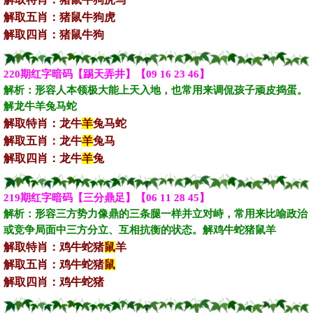
解取五肖：猪鼠牛狗虎
解取四肖：猪鼠牛狗
220期红字暗码【踢天弄井】【09 16 23 46】
解析：‌‌形容人本领极大能上天入地，也常用来调侃孩子顽皮捣蛋。
解龙牛羊兔马蛇‌‌‌‌‌‌‌
解取特肖：龙牛
羊
兔马蛇
解取五肖：龙牛
羊
兔马
解取四肖：龙牛
羊
兔
219期红字暗码【三分鼎足】【06 11 28 45】
解析：‌‌形容三方势力像鼎的三条腿一样并立对峙，常用来比喻政治
或竞争局面中三方分立、互相抗衡的状态。解鸡牛蛇猪鼠羊‌‌‌‌‌‌‌
解取特肖：鸡牛蛇猪
鼠
羊
解取五肖：鸡牛蛇猪
鼠
解取四肖：鸡牛蛇猪