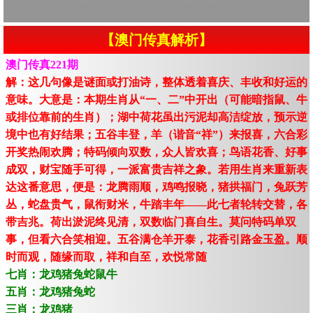
【澳门传真解析】
澳门传真221期
解：这几句像是谜面或打油诗，整体透着喜庆、丰收和好运的
意味。大意是：本期生肖从“一、二”中开出（可能暗指鼠、牛
或排位靠前的生肖）；湖中荷花虽出污泥却高洁绽放，预示逆
境中也有好结果；五谷丰登，羊（谐音“祥”）来报喜，六合彩
开奖热闹欢腾；特码倾向双数，众人皆欢喜；鸟语花香、好事
成双，财宝随手可得，一派富贵吉祥之象。若用生肖来重新表
达这番意思，便是：龙腾雨顺，鸡鸣报晓，猪拱福门，兔跃芳
丛，蛇盘贵气，鼠衔财米，牛踏丰年——此七者轮转交替，各
带吉兆。荷出淤泥终见清，双数临门喜自生。莫问特码单双
事，但看六合笑相迎。五谷满仓羊开泰，花香引路金玉盈。顺
时而观，随缘而取，祥和自至，欢悦常随
七肖：龙鸡猪兔蛇鼠牛
五肖：龙鸡猪兔蛇
三肖：龙鸡猪