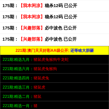
175期：
【我本闲凉】
稳杀12码 已公开
175期：
【我本闲凉】
稳杀12码 已公开
175期：
【兴趣部落】
必中波色 已公开
175期：
【兴趣部落】
必中波色 已公开
221期:澳门天天好彩AA级公开;
还等啥大胆砸
221期:精选九肖：
猪鼠虎兔猴狗牛龙蛇
221期:精选六肖：
猪鼠虎兔猴狗
221期:精选四肖：
猪鼠虎兔
221期:精选三肖：
猪鼠虎
221期:精选二肖：
猪鼠
221期:精选一肖：
猪