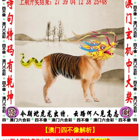
【澳门四不像解析】