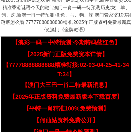
和100%精准谜语怎么解,新澳门谜语怎么猜中奖,新澳管家婆100
精准香港谜语今天的谜1,澳门一肖一码一恃预测历史:龙、羊、
狗、虎,新澳一肖一特预测和:兔、马、狗、蛇,澳门管家婆100期
谜底怎么看,77777888888888精准,2025年正版资料免费最新真
假,澳门《金牌谜语》
【澳彩一码一中特预测:今期特码蓝红色】
【2025新门正版免费资本详情】
【77778888888888精准衔接:02-03-04-25-41-34
T:34】
【澳门大三巴一肖二特最新消息】
【2025年正版资料免费最新版本下载百度】
【平特一肖精准100%免费预测】
【何仙姑资料免费公开】