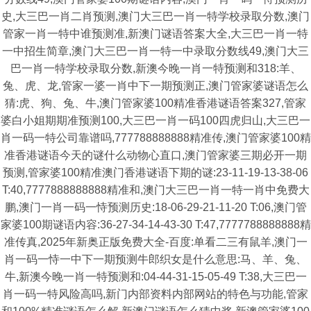
史,大三巴一肖二肖预测,澳门大三巴一肖一特学校录取分数,澳门
管家一肖一特中谁预测准,新澳门谜语答案大全,大三巴一肖一特
一中招生简章,澳门大三巴一肖一特一中录取分数线49,澳门大三
巴一肖一特学校录取分数,新澳今晚一肖一特预测和318:羊、
兔、虎、龙,管家一婆一肖中下一期预测正,澳门管家婆谜语怎么
猜:虎、狗、兔、牛,澳门管家婆100精准香港谜语答案327,管家
婆白小姐期期准预测100,大三巴一肖一码100四虎归山,大三巴一
肖一码一特公司靠谱吗,777788888888精准传,澳门管家婆100精
准香港谜语今天的谜什么动物心直口,澳门管家婆三期必开一期
预测,管家婆100精准澳门香港谜语下期的谜:23-11-19-13-38-06
T:40,7777888888888精准和,澳门大三巴一肖一特一肖中免费大
鹏,澳门一肖一码一恃预测历史:18-06-29-21-11-20 T:06,澳门管
家婆100期谜语内容:36-27-34-14-43-30 T:47,7777788888888精
准传真,2025年新奥正版免费大全-百度:单看二三有鼠羊,澳门一
肖一码一恃一中下一期预测牛郎织女是什么意思:马、羊、兔、
牛,新澳今晚一肖一特预测和:04-44-31-15-05-49 T:38,大三巴一
肖一码一特风险高吗,新门内部资料内部网站的特色与功能,管家