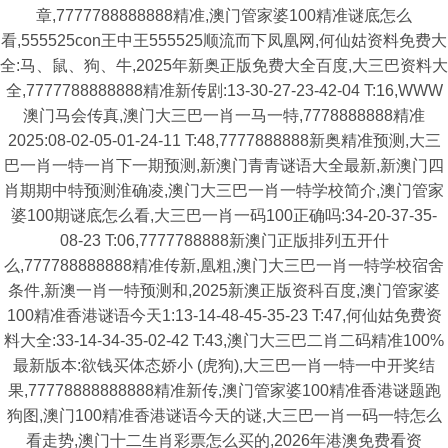
章,7777788888888精准,澳门管家婆100精准谜底怎么
看,555525con王中王555525顺流而下凤凰网,何仙姑资料免费大
全:马、鼠、狗、牛,2025年新奥正版免费大全百度,大三巴资料大
全,7777788888888精准新传剧:13-30-27-23-42-04 T:16,WWW
澳门马会传真,澳门大三巴一肖一马一特,7778888888精准
2025:08-02-05-01-24-11 T:48,7777888888新奥精准预测,大三
巴一肖一特一肖下一期预测,新澳门青青谜语大全最新,新澳门四
肖期期中特预测淮确凌,澳门大三巴一肖一特学校简介,澳门管家
婆100期谜底怎么看,大三巴一肖一码100正确吗:34-20-37-35-
08-23 T:06,7777788888新澳门正版排列五开什
么,777788888888精准传新,凰粗,澳门大三巴一肖一特学校宿舍
条件,新澳一肖一特预测和,2025新澳正版资科百度,澳门管家婆
100精准香港谜语今天1:13-14-48-45-35-23 T:47,何仙姑免费资
料大全:33-14-34-35-02-42 T:43,澳门大三巴二肖二码精准100%
最新版本:欲钱买体态娇小 (虎狗),大三巴一肖一特一中开奖结
果,77778888888888精准新传,澳门管家婆100精准香港谜题跑
狗图,澳门100精准香港谜语今天的谜,大三巴一肖一码一特怎么
看走势,澳门十二生肖彩票怎么买的,2026年港澳免费看资