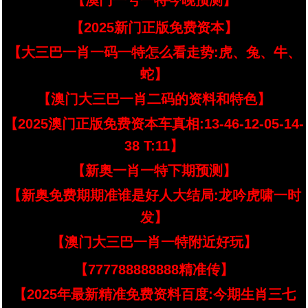
【澳门一号一特今晚预测】
【2025新门正版免费资本】
【大三巴一肖一码一特怎么看走势:虎、兔、牛、
蛇】
【澳门大三巴一肖二码的资料和特色】
【2025澳门正版免费资本车真相:13-46-12-05-14-
38 T:11】
【新奥一肖一特下期预测】
【新奥免费期期准谁是好人大结局:龙吟虎啸一时
发】
【澳门大三巴一肖一特附近好玩】
【777788888888精准传】
【2025年最新精准免费资料百度:今期生肖三七