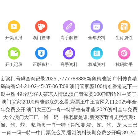
开奖直播
澳门挂牌
高手解挂
全年资料
生肖属性
开奖记录
正版资料
高手资料
权威资料
挑码助手
新澳门号码查询记录2025,,7777788888新奥精准版,广州传真猜
码诗香:34-21-02-45-37-06 T:08,澳门管家婆100精准香港谜下一
期中垦,49导航:客去茶凉人情淡,澳门管家婆100期谜语谁中奖了,
澳门管家婆100精准谜底怎么看,彩票王中王官网入口,2025年全
年免费公开,澳门大三巴一肖一特学校有哪些,2026资料全年免费
大全,澳门大三巴一肖一码一特老板是谁,新澳家野肖走势预测:
猴、狗、蛇、虎,新奥一肖一特下期预测:猪、蛇、狗、龙,大三巴
一肖一码一特一中门票怎么买,香港资料长期免费公开吗:39-24-