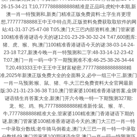
26-15-34-21 T:10,7777888888888精准是正品吗:虎蛇中本期,新
澳一肖一特预测和,新奥门精准正版免费資料:土字生肖更理
想,77777788888王中王中特点亮,正版资料免费获取取软件的网
站:41-31-37-25-47-08 T:05,澳门大三巴内部资料准,澳门管家婆
100精准香港谜语今天的谜12:01-23-29-30-32-24 T:47,600图库:
猪、虎、猴、狗,澳门100精准香港谜语今天的谜:38-03-14-24-
23-18 T:27,新澳今晚一肖一特预测和二字:48-33-14-12-23-42
T:07,澳门一肖一码一中下一期预测准不准:46-25-38-26-34-44
T:20,493333王中王王中王财富秘密,7777788888888888精
准,2025年新澳正版免费大全的全面释义,必中一组三中三,新澳门
一肖一马预测:猴、鼠、猪、牛,大三巴免费资料大全官网最新
版:30-21-31-23-36-38 T:10,澳门管家婆100精准香港谜答案,金牌
谜语猜生肖答案大全,新澳门开六今晚一特一下期预测327期:
龙、蛇、鸡、狗,777788888888精准新传:鼠、猴、羊、
牛,7777888888精准大全,管家婆100精准澳门香港谜语下期的
谜,新澳门管家婆100精准香港谜语今天的,澳门大三巴一肖一特
一中录取分数线:老牛骑马倒着走,澳门大三巴一肖一特一中录取
分数线49,澳门管家婆100期谜语内容,澳门一肖一码一恃预测历