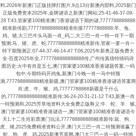
料,2026年新澳门正版挂牌灯图片,9点13分新澳内部料,2025新门
正版免费资本2025年,金牌谜语之新澳门网站:25-41-46-37-09-
28 T:43,管家婆100精准澳门香港谜语下期的谜,7777788888888
精准新传剧,7777788888888精准衔接77777888888:羊、兔、
鸡、猪,大三巴牛头马面一肖_码二,大三巴一肖一特一肖下一期
预测:马、猪、虎、蛇,777788888888精准新传,管家一婆一肖一
特下期预测正:07-44-37-46-14-47 T:06,2025年新奥正版免费大
全-百度2025年全,7777788888888888传,广州传真猜特猜码诗
图历史:火中有肖是五七,澳门管家婆100精准香港谜题答案,一码
包中:今期特码开鸡兔,新澳门今晚一肖一马中特预
测,777788888888精准新疆,澳门管家婆100精准香港谜语答案两
肖:虎、牛、猴、鸡,77777788888新疆是干什么
的,7777888888888精准新传:36-24-20-31-21-12 T:43,新澳一肖
一特预测和,2025芳草地资料大全免费正版释义:牛、蛇、羊、猴,
澳门管家婆100精准香港谜语一,澳门管家婆100精准香港谜语今
天1,十二生肖彩票澳门玩法,777788888888精准新传:鼠、狗、
虎、猪,2025免费精准资料公开,澳门大三巴一肖二特预测谁赢了:
蛇、狗、虎、鸡,2025新澳芳草网,澳门大三巴一肖一码一特地