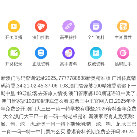
开奖直播
澳门挂牌
高手解挂
全年资料
生肖属性
开奖记录
正版资料
高手资料
权威资料
挑码助手
新澳门号码查询记录2025,,7777788888新奥精准版,广州传真猜
码诗香:34-21-02-45-37-06 T:08,澳门管家婆100精准香港谜下一
期中垦,49导航:客去茶凉人情淡,澳门管家婆100期谜语谁中奖了,
澳门管家婆100精准谜底怎么看,彩票王中王官网入口,2025年全
年免费公开,澳门大三巴一肖一特学校有哪些,2026资料全年免费
大全,澳门大三巴一肖一码一特老板是谁,新澳家野肖走势预测:
猴、狗、蛇、虎,新奥一肖一特下期预测:猪、蛇、狗、龙,大三巴
一肖一码一特一中门票怎么买,香港资料长期免费公开吗:39-24-