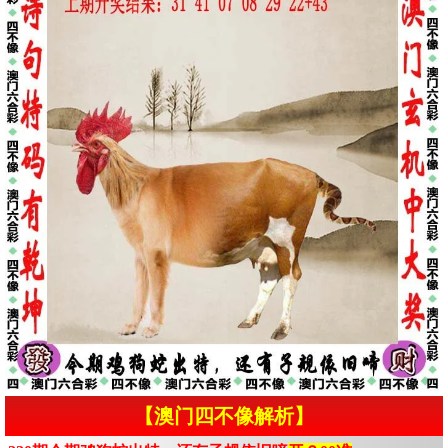
【澳门四不像解析】