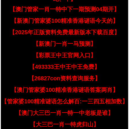
【澳门管家一肖一特中下一期预测04期开】
【新澳门管家婆100精准香港谜语今天的】
【2025年正版资料免费最新版本下载百度】
【新澳门一肖一马预测】
【彩票王中王官网入口】
【493333王中王中王免费】
【26827con资料查询服务】
【澳门管家婆100精准香港谜语答案两肖】
【管家婆100精准谜语怎么解百:一三四五相加数】
【澳门大三巴一肖一特一中老板是谁】
【大三巴一肖一特虎归山】