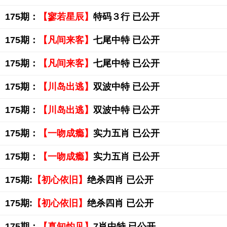
175期：
【寥若星辰】
特码３行 已公开
175期：
【凡间来客】
七尾中特 已公开
175期：
【凡间来客】
七尾中特 已公开
175期：
【川岛出逃】
双波中特 已公开
175期：
【川岛出逃】
双波中特 已公开
175期：
【一吻成瘾】
实力五肖 已公开
175期：
【一吻成瘾】
实力五肖 已公开
175期:
【初心依旧】
绝杀四肖 已公开
175期:
【初心依旧】
绝杀四肖 已公开
175期：
【真知灼见】
7肖中特 已公开