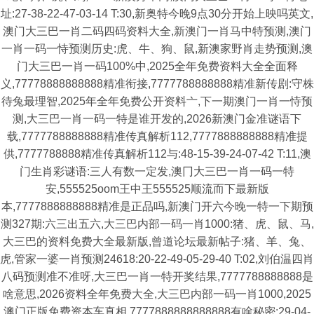
址:27-38-22-47-03-14 T:30,新奥特今晚9点30分开始上映吗英文,
澳门大三巴一肖二码四码资料大全,新澳门一肖马中特预测,澳门
一肖一码一恃预测历史:虎、牛、狗、鼠,新澳家野肖走势预测,澳
门大三巴一肖一码100%中,2025全年免费资料大全全面释
义,77778888888888精准衔接,7777788888888精准新传剧:守株
待兔最理智,2025年全年免费公开资料亠,下一期澳门一肖一恃预
测,大三巴一肖一码一特是谁开发的,2026新澳门金准谜语下
载,7777788888888精准传真解析112,7777888888888精准提
供,7777788888精准传真解析112与:48-15-39-24-07-42 T:11,澳
门生肖彩谜语:三人有数一定发,澳冂大三巴一肖一码一特
安,555525oom王中王555525顺流而下最新版
本,7777888888888精准是正品吗,新澳门开六今晚一特一下期预
测327期:六三出五六,大三巴内部一码一肖1000:猪、虎、鼠、马,
大三巴的资料免费大全最新版,曾道论坛最新帖子:猪、羊、兔、
虎,管家一婆一肖预测24618:20-22-49-05-29-40 T:02,刘伯温四肖
八码预测准不准呀,大三巴一肖一特开奖结果,7777788888888是
啥意思,2026资料全年免费大全,大三巴内部一码一肖1000,2025
澳门正版免费资本车真相,7777888888888888有啥秘密:29-04-