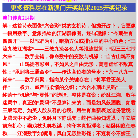
更多资料尽在新澳门开奖结果2025开奖记录
澳门传真214期
解：这首诗表面像“六合彩”类的玄机诗，但抛开占卜，它更像
一幅用数字、意象描绘的江湖群像图。逐句理解：“今期生肖
四四开”——以“四”为引，暗指方位或排位中的中心角色；“三
流九教江湖客”——三教九流各色人等混迹世间；“四三三七带
六来”——数字交错，像命数中的变数与机缘；“自古山鸡不如
风”——山鸡徒有彩羽，不如风之自由无形，寓意虚华不敌真
性；“承到将王通命令”——传达高位者的号令；“六一八九一
肖来”——数字归聚，指向某个关键存在；“将军君王美人
伴”——权力、威严与柔情的交织；“六合本期出灵码”——最
终落于“机缘”与“灵性”的选择。整体是在说：纷乱江湖、数字
迷局中，真正的“灵码”不是算计来的，而是如风般洒脱、如君
王般笃定、如美人般从容的心境。用生肖重新表达这份意境：
龙腾云中不恋尘，兔卧月下静观变；蛇行曲径知进退，羊立坡
前忘机心；猴戏枝头笑权谋，狗守本真拒浮名；猪卧闲庭任春
秋——江湖数字如潮涌，风自无形胜彩翎；不逐将令不媚王，