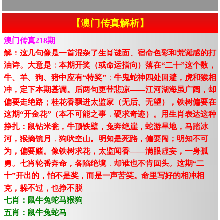
【澳门传真解析】
澳门传真218期
解：这几句像是一首混杂了生肖谜面、宿命色彩和荒诞感的打
油诗。大意是：本期开奖（或命运指向）落在“二十”这个数，
牛、羊、狗、猪中应有“特奖”；牛鬼蛇神四处回避，虎和猴相
冲，定下本期基调。后两句更带悲凉——江河湖海虽广阔，却
偏要走绝路；桂花香飘进太监家（无后、无望），铁树偏要在
这期“开金花”（本不可能之事，硬求奇迹）。用生肖表达这种
挣扎：鼠钻米瓮，牛顶铁壁，兔奔绝崖，蛇游旱地，马踏冰
河，猴摘镜月，狗吠空山。明知是死路，偏要闯；明知不可
为，偏要赌。像铁树求花，太监闻香——满眼虚妄，一身孤
勇。七肖轮番奔命，各陷绝境，却谁也不肯回头。这期“二
十”开出的，怕不是奖，而是一声苦笑。命里写好的相冲相
克，躲不过，也挣不脱
七肖：鼠牛兔蛇马猴狗
五肖：鼠牛兔蛇马