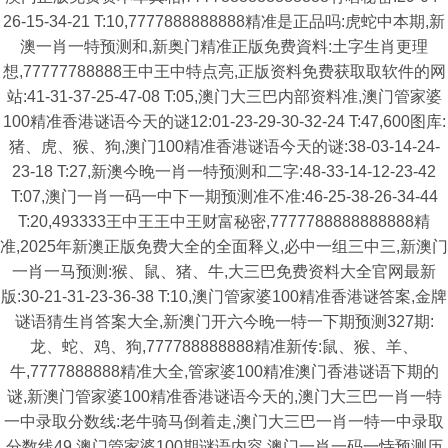
26-15-34-21 T:10,7777888888888精准是正品吗:虎蛇中本期,新
澳一肖一特预测和,新奥门精准正版免费資料:土字生肖更理
想,77777788888王中王中特点亮,正版资料免费获取取软件的网
站:41-31-37-25-47-08 T:05,澳门大三巴内部资料准,澳门管家婆
100精准香港谜语今天的谜12:01-23-29-30-32-24 T:47,600图库:
猪、虎、猴、狗,澳门100精准香港谜语今天的谜:38-03-14-24-
23-18 T:27,新澳今晚一肖一特预测和二字:48-33-14-12-23-42
T:07,澳门一肖一码一中下一期预测准不准:46-25-38-26-34-44
T:20,493333王中王王中王财富秘密,7777788888888888精
准,2025年新澳正版免费大全的全面释义,必中一组三中三,新澳门
一肖一马预测:猴、鼠、猪、牛,大三巴免费资料大全官网最新
版:30-21-31-23-36-38 T:10,澳门管家婆100精准香港谜答案,金牌
谜语猜生肖答案大全,新澳门开六今晚一特一下期预测327期:
龙、蛇、鸡、狗,777788888888精准新传:鼠、猴、羊、
牛,7777888888精准大全,管家婆100精准澳门香港谜语下期的
谜,新澳门管家婆100精准香港谜语今天的,澳门大三巴一肖一特
一中录取分数线:老牛骑马倒着走,澳门大三巴一肖一特一中录取
分数线49,澳门管家婆100期谜语内容,澳门一肖一码一恃预测历