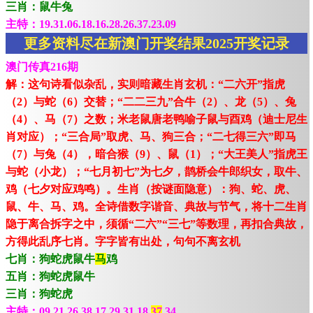
三肖：鼠牛兔
主特：19.31.06.18.16.28.26.37.23.09
更多资料尽在新澳门开奖结果2025开奖记录
澳门传真216期
解：这句诗看似杂乱，实则暗藏生肖玄机：“二六开”指虎
（2）与蛇（6）交替；“二二三九”合牛（2）、龙（5）、兔
（4）、马（7）之数；米老鼠唐老鸭喻子鼠与酉鸡（迪士尼生
肖对应）；“三合局”取虎、马、狗三合；“二七得三六”即马
（7）与兔（4），暗合猴（9）、鼠（1）；“大王美人”指虎王
与蛇（小龙）；“七月初七”为七夕，鹊桥会牛郎织女，取牛、
鸡（七夕对应鸡鸣）。生肖（按谜面隐意）：狗、蛇、虎、
鼠、牛、马、鸡。全诗借数字谐音、典故与节气，将十二生肖
隐于离合拆字之中，须循“二六”“三七”等数理，再扣合典故，
方得此乱序七肖。字字皆有出处，句句不离玄机
七肖：狗蛇虎鼠牛
马
鸡
五肖：狗蛇虎鼠牛
三肖：狗蛇虎
主特：09.21.26.38.17.29.31.18.
37
.34