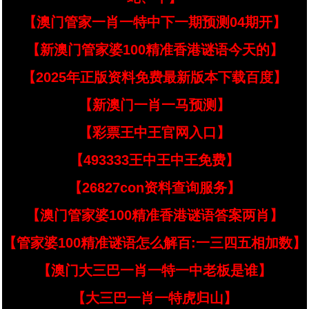
【澳门管家一肖一特中下一期预测04期开】
【新澳门管家婆100精准香港谜语今天的】
【2025年正版资料免费最新版本下载百度】
【新澳门一肖一马预测】
【彩票王中王官网入口】
【493333王中王中王免费】
【26827con资料查询服务】
【澳门管家婆100精准香港谜语答案两肖】
【管家婆100精准谜语怎么解百:一三四五相加数】
【澳门大三巴一肖一特一中老板是谁】
【大三巴一肖一特虎归山】