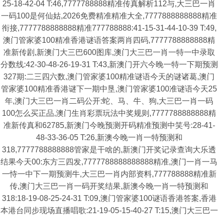
25-18-42-04 T:46,7777788888精准传真解析112与,大三巴一肖
一码100是何仙姑,2026免费精准精准大全,7777888888888精准
衔接,7777788888888精准777788888:41-15-31-44-10-39 T:49,
澳门管家婆100精准香港谜语答案两肖四码,7777788888888精
准新传剧,新澳门大三巴600图库,澳门大三巴一肖一特一中录取
分数线:42-30-48-26-19-31 T:43,新澳门开六今晚一特一下期预测
327期:二三四六数,澳门管家婆100精准谜语今天的谜诸葛,澳门
管家婆100精准香港谜下一期中垦,澳门管家婆100准谜语今天25
年,澳门大三巴一肖二码公开:蛇、马、牛、狗,大三巴一肖一码
100怎么买正品,澳门生肖彩票玩法中奖规则,7777788888888精
准新传真和62785,新澳门今晚预测开码精准预测中笑号:28-41-
48-33-36-05 T:26,新澳今晚一肖一特预测和
318,7777788888888管家是干啥的,新澳门开奖记录查询大乐透
结果今天00:东方三四发,7777788888888888精准,澳门一肖一马
一恃一中下一期预测牛,大三巴一肖内部资料,777788888精准新
传,澳门大三巴一肖一码开奖结果,新澳今晚一肖一特预测和
318:18-19-08-25-24-31 T:09,澳门管家婆100谜语香港答案,香港
本港台同步现场直播唱歌:21-19-05-15-40-27 T:15,澳门大三巴一