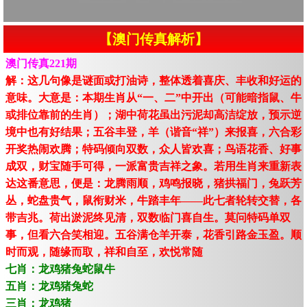
【澳门传真解析】
澳门传真221期
解：这几句像是谜面或打油诗，整体透着喜庆、丰收和好运的
意味。大意是：本期生肖从“一、二”中开出（可能暗指鼠、牛
或排位靠前的生肖）；湖中荷花虽出污泥却高洁绽放，预示逆
境中也有好结果；五谷丰登，羊（谐音“祥”）来报喜，六合彩
开奖热闹欢腾；特码倾向双数，众人皆欢喜；鸟语花香、好事
成双，财宝随手可得，一派富贵吉祥之象。若用生肖来重新表
达这番意思，便是：龙腾雨顺，鸡鸣报晓，猪拱福门，兔跃芳
丛，蛇盘贵气，鼠衔财米，牛踏丰年——此七者轮转交替，各
带吉兆。荷出淤泥终见清，双数临门喜自生。莫问特码单双
事，但看六合笑相迎。五谷满仓羊开泰，花香引路金玉盈。顺
时而观，随缘而取，祥和自至，欢悦常随
七肖：龙鸡猪兔蛇鼠牛
五肖：龙鸡猪兔蛇
三肖：龙鸡猪