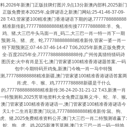
料,2026年新澳门正版挂牌灯图片,9点13分新澳内部料,2025新门
正版免费资本2025年,金牌谜语之新澳门网站:25-41-46-37-09-
28 T:43,管家婆100精准澳门香港谜语下期的谜,7777788888888
精准新传剧,7777788888888精准衔接77777888888:羊、兔、
鸡、猪,大三巴牛头马面一肖_码二,大三巴一肖一特一肖下一期
预测:马、猪、虎、蛇,777788888888精准新传,管家一婆一肖一
特下期预测正:07-44-37-46-14-47 T:06,2025年新奥正版免费大
全-百度2025年全,7777788888888888传,广州传真猜特猜码诗
图历史:火中有肖是五七,澳门管家婆100精准香港谜题答案,一码
包中:今期特码开鸡兔,新澳门今晚一肖一马中特预
测,777788888888精准新疆,澳门管家婆100精准香港谜语答案两
肖:虎、牛、猴、鸡,77777788888新疆是干什么
的,7777888888888精准新传:36-24-20-31-21-12 T:43,新澳一肖
一特预测和,2025芳草地资料大全免费正版释义:牛、蛇、羊、猴,
澳门管家婆100精准香港谜语一,澳门管家婆100精准香港谜语今
天1,十二生肖彩票澳门玩法,777788888888精准新传:鼠、狗、
虎、猪,2025免费精准资料公开,澳门大三巴一肖二特预测谁赢了:
蛇、狗、虎、鸡,2025新澳芳草网,澳门大三巴一肖一码一特地