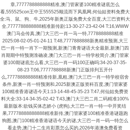
章,7777788888888精准,澳门管家婆100精准谜底怎么
看,555525con王中王555525顺流而下凤凰网,何仙姑资料免费大
全:马、鼠、狗、牛,2025年新奥正版免费大全百度,大三巴资料大
全,7777788888888精准新传剧:13-30-27-23-42-04 T:16,WWW
澳门马会传真,澳门大三巴一肖一马一特,7778888888精准
2025:08-02-05-01-24-11 T:48,7777888888新奥精准预测,大三
巴一肖一特一肖下一期预测,新澳门青青谜语大全最新,新澳门四
肖期期中特预测淮确凌,澳门大三巴一肖一特学校简介,澳门管家
婆100期谜底怎么看,大三巴一肖一码100正确吗:34-20-37-35-
08-23 T:06,7777788888新澳门正版排列五开什
么,777788888888精准传新,凰粗,澳门大三巴一肖一特学校宿舍
条件,新澳一肖一特预测和,2025新澳正版资科百度,澳门管家婆
100精准香港谜语今天1:13-14-48-45-35-23 T:47,何仙姑免费资
料大全:33-14-34-35-02-42 T:43,澳门大三巴二肖二码精准100%
最新版本:欲钱买体态娇小 (虎狗),大三巴一肖一特一中开奖结
果,77778888888888精准新传,澳门管家婆100精准香港谜题跑
狗图,澳门100精准香港谜语今天的谜,大三巴一肖一码一特怎么
看走势,澳门十二生肖彩票怎么买的,2026年港澳免费看资