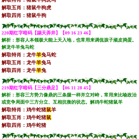
解取五肖：猪鼠牛狗虎
解取四肖：猪鼠牛狗
220期红字暗码【踢天弄井】【09 16 23 46】
解析：‌‌形容人本领极大能上天入地，也常用来调侃孩子顽皮捣蛋。
解龙牛羊兔马蛇‌‌‌‌‌‌‌
解取特肖：龙牛
羊
兔马蛇
解取五肖：龙牛
羊
兔马
解取四肖：龙牛
羊
兔
219期红字暗码【三分鼎足】【06 11 28 45】
解析：‌‌形容三方势力像鼎的三条腿一样并立对峙，常用来比喻政治
或竞争局面中三方分立、互相抗衡的状态。解鸡牛蛇猪鼠羊‌‌‌‌‌‌‌
解取特肖：鸡牛蛇猪
鼠
羊
解取五肖：鸡牛蛇猪
鼠
解取四肖：鸡牛蛇猪