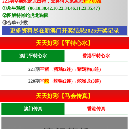
221期今期蛇虎龙出特，云路何人见高志
开？00准
①杀牛鸡猴（06.18.30.42.10.22.34.46.11.23.35.47）
②图解特肖蛇虎龙狗鼠
③合单+小数
更多资料尽在新澳门开奖结果2025开奖记录
天天好彩【平特心水】
澳门平特心水
香港平特心水
221期
平猪→猪鸡(2连)→猪鸡狗(3连)
220期
平
蛇
→蛇猴(2连)→蛇猴龙(3连)
天天好彩【马会传真】
澳门传真
香港传真