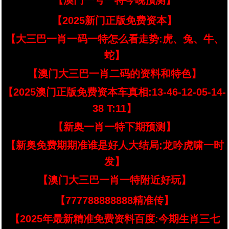
【澳门一号一特今晚预测】
【2025新门正版免费资本】
【大三巴一肖一码一特怎么看走势:虎、兔、牛、
蛇】
【澳门大三巴一肖二码的资料和特色】
【2025澳门正版免费资本车真相:13-46-12-05-14-
38 T:11】
【新奥一肖一特下期预测】
【新奥免费期期准谁是好人大结局:龙吟虎啸一时
发】
【澳门大三巴一肖一特附近好玩】
【777788888888精准传】
【2025年最新精准免费资料百度:今期生肖三七