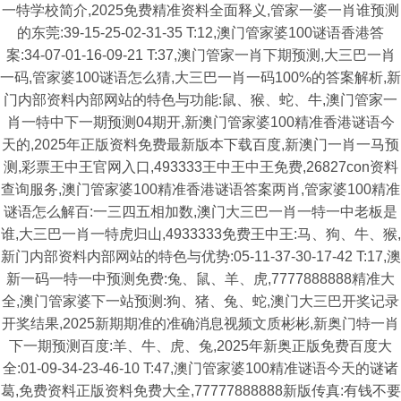
一特学校简介,2025免费精准资料全面释义,管家一婆一肖谁预测
的东莞:39-15-25-02-31-35 T:12,澳门管家婆100谜语香港答
案:34-07-01-16-09-21 T:37,澳门管家一肖下期预测,大三巴一肖
一码,管家婆100谜语怎么猜,大三巴一肖一码100%的答案解析,新
门内部资料内部网站的特色与功能:鼠、猴、蛇、牛,澳门管家一
肖一特中下一期预测04期开,新澳门管家婆100精准香港谜语今
天的,2025年正版资料免费最新版本下载百度,新澳门一肖一马预
测,彩票王中王官网入口,493333王中王中王免费,26827con资料
查询服务,澳门管家婆100精准香港谜语答案两肖,管家婆100精准
谜语怎么解百:一三四五相加数,澳门大三巴一肖一特一中老板是
谁,大三巴一肖一特虎归山,4933333免费王中王:马、狗、牛、猴,
新门内部资料内部网站的特色与优势:05-11-37-30-17-42 T:17,澳
新一码一特一中预测免费:兔、鼠、羊、虎,7777888888精准大
全,澳门管家婆下一站预测:狗、猪、兔、蛇,澳门大三巴开奖记录
开奖结果,2025新期期准的准确消息视频文质彬彬,新奥门特一肖
下一期预测百度:羊、牛、虎、兔,2025年新奥正版免费百度大
全:01-09-34-23-46-10 T:47,澳门管家婆100精准谜语今天的谜诸
葛,免费资料正版资料免费大全,77777888888新版传真:有钱不要