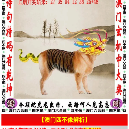
【澳门四不像解析】