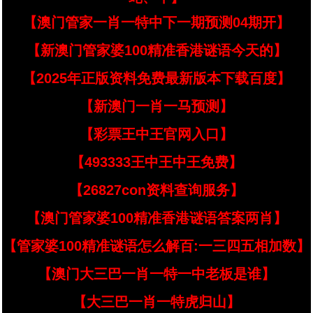
【澳门管家一肖一特中下一期预测04期开】
【新澳门管家婆100精准香港谜语今天的】
【2025年正版资料免费最新版本下载百度】
【新澳门一肖一马预测】
【彩票王中王官网入口】
【493333王中王中王免费】
【26827con资料查询服务】
【澳门管家婆100精准香港谜语答案两肖】
【管家婆100精准谜语怎么解百:一三四五相加数】
【澳门大三巴一肖一特一中老板是谁】
【大三巴一肖一特虎归山】