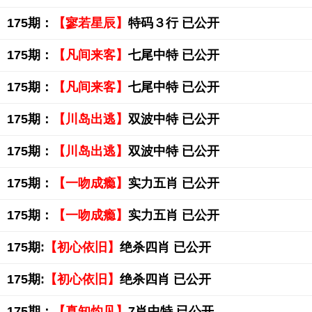
175期：
【寥若星辰】
特码３行 已公开
175期：
【凡间来客】
七尾中特 已公开
175期：
【凡间来客】
七尾中特 已公开
175期：
【川岛出逃】
双波中特 已公开
175期：
【川岛出逃】
双波中特 已公开
175期：
【一吻成瘾】
实力五肖 已公开
175期：
【一吻成瘾】
实力五肖 已公开
175期:
【初心依旧】
绝杀四肖 已公开
175期:
【初心依旧】
绝杀四肖 已公开
175期：
【真知灼见】
7肖中特 已公开