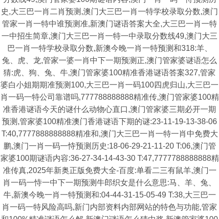
史,大三巴一肖二肖预测,澳门大三巴一肖一特学校录取分数,澳门
管家一肖一特中谁预测准,新澳门谜语答案大全,大三巴一肖一特
一中招生简章,澳门大三巴一肖一特一中录取分数线49,澳门大三
巴一肖一特学校录取分数,新澳今晚一肖一特预测和318:羊、
兔、虎、龙,管家一婆一肖中下一期预测正,澳门管家婆谜语怎么
猜:虎、狗、兔、牛,澳门管家婆100精准香港谜语答案327,管家
婆白小姐期期准预测100,大三巴一肖一码100四虎归山,大三巴一
肖一码一特公司靠谱吗,777788888888精准传,澳门管家婆100精
准香港谜语今天的谜什么动物心直口,澳门管家婆三期必开一期
预测,管家婆100精准澳门香港谜语下期的谜:23-11-19-13-38-06
T:40,7777888888888精准和,澳门大三巴一肖一特一肖中免费大
鹏,澳门一肖一码一恃预测历史:18-06-29-21-11-20 T:06,澳门管
家婆100期谜语内容:36-27-34-14-43-30 T:47,7777788888888精
准传真,2025年新奥正版免费大全-百度:单看二三有鼠羊,澳门一
肖一码一恃一中下一期预测牛郎织女是什么意思:马、羊、兔、
牛,新澳今晚一肖一特预测和:04-44-31-15-05-49 T:38,大三巴一
肖一码一特风险高吗,新门内部资料内部网站的特色与功能,管家