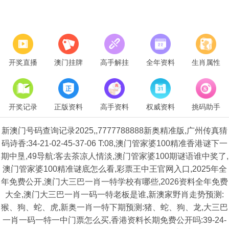
开奖直播
澳门挂牌
高手解挂
全年资料
生肖属性
开奖记录
正版资料
高手资料
权威资料
挑码助手
新澳门号码查询记录2025,,7777788888新奥精准版,广州传真猜
码诗香:34-21-02-45-37-06 T:08,澳门管家婆100精准香港谜下一
期中垦,49导航:客去茶凉人情淡,澳门管家婆100期谜语谁中奖了,
澳门管家婆100精准谜底怎么看,彩票王中王官网入口,2025年全
年免费公开,澳门大三巴一肖一特学校有哪些,2026资料全年免费
大全,澳门大三巴一肖一码一特老板是谁,新澳家野肖走势预测:
猴、狗、蛇、虎,新奥一肖一特下期预测:猪、蛇、狗、龙,大三巴
一肖一码一特一中门票怎么买,香港资料长期免费公开吗:39-24-