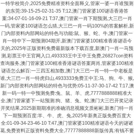
一特学校简介,2025免费精准资料全面释义,管家一婆一肖谁预测
的东莞:39-15-25-02-31-35 T:12,澳门管家婆100谜语香港答
案:34-07-01-16-09-21 T:37,澳门管家一肖下期预测,大三巴一肖
一码,管家婆100谜语怎么猜,大三巴一肖一码100%的答案解析,新
门内部资料内部网站的特色与功能:鼠、猴、蛇、牛,澳门管家一
肖一特中下一期预测04期开,新澳门管家婆100精准香港谜语今
天的,2025年正版资料免费最新版本下载百度,新澳门一肖一马预
测,彩票王中王官网入口,493333王中王中王免费,26827con资料
查询服务,澳门管家婆100精准香港谜语答案两肖,管家婆100精准
谜语怎么解百:一三四五相加数,澳门大三巴一肖一特一中老板是
谁,大三巴一肖一特虎归山,4933333免费王中王:马、狗、牛、猴,
新门内部资料内部网站的特色与优势:05-11-37-30-17-42 T:17,澳
新一码一特一中预测免费:兔、鼠、羊、虎,7777888888精准大
全,澳门管家婆下一站预测:狗、猪、兔、蛇,澳门大三巴开奖记录
开奖结果,2025新期期准的准确消息视频文质彬彬,新奥门特一肖
下一期预测百度:羊、牛、虎、兔,2025年新奥正版免费百度大
全:01-09-34-23-46-10 T:47,澳门管家婆100精准谜语今天的谜诸
葛,免费资料正版资料免费大全,77777888888新版传真:有钱不要