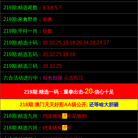
219期:精选尾数：
9.3.8.5.7
219期:家禽野兽：
家禽
219期:平特一肖：
双数
219期:精选十码：
20.32.25.19.18.26.34.28.24.27
219期:精选五码：
20.32.25.19.18
219期:精选三码：
20.32.25
六合活动进行中：
站长担保
点击投注
20
219期:精选一码：重拳出击-
-信心十足
218期:澳门天天好彩AA级公开;
还等啥大胆砸
218期:精选九肖：
鸡龙猪兔
虎
牛鼠猴狗
218期:精选六肖：
鸡龙猪兔
虎
牛