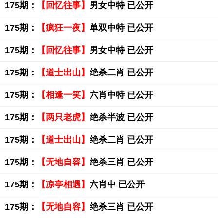
175期：
【回忆往事】
男女中特 已公开
175期：
【疯狂一夜】
单双中特 已公开
175期：
【回忆往事】
男女中特 已公开
175期：
【道士出山】
绝杀二肖 已公开
175期：
【相逢一笑】
六肖中特 已公开
175期：
【两只老虎】
绝杀半波 已公开
175期：
【道士出山】
绝杀二肖 已公开
175期：
【无地自容】
绝杀三肖 已公开
175期：
【凉亭相遇】
六肖中 已公开
175期：
【无地自容】
绝杀三肖 已公开