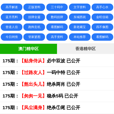
高手解迷
正版资料
三十码中
文字资料
高手心水
蓝月亮料
挂牌全篇
数码挂牌
东城西就
金旺信箱
曾道人信
跑狗玄机
看图解码
新老藏宝
四不像图
今日闲情
管家婆图
高手资料
本站推荐
看图解码
澳门精华区
香港精华区
175期：
【贴身侍从】
必中双波 已公开
175期：
【过路友人】
一码中特 已公开
175期：
【熬出头儿】
绝杀两肖 已公开
175期：
【匆匆一见】
稳杀5码 已公开
175期：
【风尘满身】
绝杀①尾 已公开