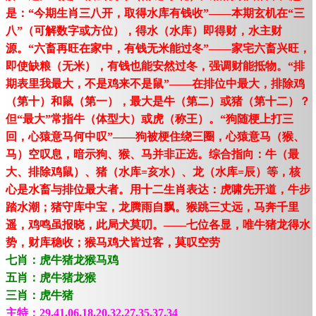
是：“今期生肖三八开，取得水库有钱收”——本期玄机在“三
八”（可解数字或方位），得水（水库）即得财，水主财
源。“六畜再旺在家中，有钱无米能过冬”——家宅六畜兴旺，
即使缺粮（无米），有钱也能安然过冬，强调财能抵物。“排
期表里我最大，不是鸡来不是鼠”——在排位中最大，排除鸡
（第十）和鼠（第一），最大是牛（第二）或猪（第十二）？
但“最大”常指牛（体型大）或虎（称王）。“狗随梗上打三
回，心猿意马何中叹”——狗被梗住绕三圈，心猿意马（猴、
马）空叹息，暗示狗、猴、马并非正选。综合指向：牛（最
大、排除鸡鼠）、猪（水库=亥水）、龙（水库=辰）等，核
心是水畜与排位最大者。用十二生肖表达：虎啸先开道，牛步
踏水潮；猪守库中宝，龙腾雨自飘。猴跳三丈远，马奔千里
遥，鸡鸣虽报晓，此局犬莫叨。——七位各显，唯牛猪龙得水
势，财库稳收；猴马鸡犬皆过客，莫叹空劳
七肖：虎牛猪龙猴马鸡
五肖：虎牛猪龙猴
三肖：虎牛猪
主特：29.41.06.18.20.32.27.35.37.34