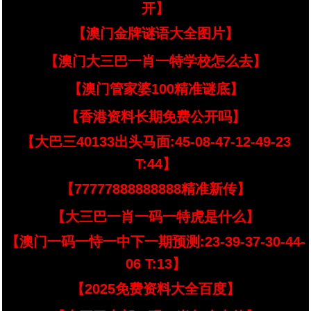
开】
【澳门金牌谜语大全图片】
【澳门大三巴一肖一特学校怎么去】
【澳门管家婆100精准谜底】
【香港资料长期免费公开吗】
【大巴三40133出头马面:45-08-47-12-49-23
T:44】
【77777888888888精准新传】
【大三巴一肖一码一特虎是什么】
【澳门一码一恃一中下一期预测:23-39-37-30-44-
06 T:13】
【2025免费资料大全百度】