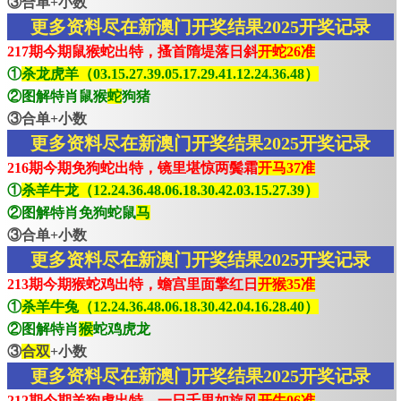
③合单+小数
更多资料尽在新澳门开奖结果2025开奖记录
217期今期鼠猴蛇出特，搔首隋堤落日斜
开蛇26准
①
杀龙虎羊（03.15.27.39.05.17.29.41.12.24.36.48）
②图解特肖鼠猴
蛇
狗猪
③合单+小数
更多资料尽在新澳门开奖结果2025开奖记录
216期今期免狗蛇出特，镜里堪惊两鬓霜
开马37准
①
杀羊牛龙（12.24.36.48.06.18.30.42.03.15.27.39）
②图解特肖免狗蛇鼠
马
③合单+小数
更多资料尽在新澳门开奖结果2025开奖记录
213期今期猴蛇鸡出特，蟾宫里面擎红日
开猴35准
①
杀羊牛兔（12.24.36.48.06.18.30.42.04.16.28.40）
②图解特肖
猴
蛇鸡虎龙
③
合双
+小数
更多资料尽在新澳门开奖结果2025开奖记录
212期今期羊狗虎出特，一日千里如旋风
开牛06准