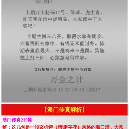
【澳门传真解析】
澳门传真219期
解：这几句是一段玄机诗（猜谜/字花）风格的顺口溜，大意