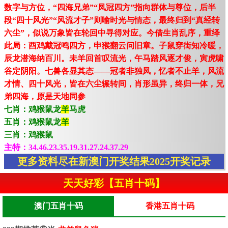
数字与方位，“四海兄弟”“凤冠四方”指向群体与尊位，后半
段“四十风光”“风流才子”则喻时光与情态，最终归到“真经转
六尘”，似说万象皆在轮回中寻得对应。今借生肖乱序，重绎
此局：酉鸡戴冠鸣四方，申猴翻云问旧章。子鼠穿街知冷暖，
辰龙潜海纳百川。未羊回首叹流光，午马踏风逐才俊，寅虎啸
谷定阴阳。七兽各显其态——冠者非独凤，忆者不止羊，风流
才情、四十风光，皆在六尘辗转间，肖形虽异，终归一体，兄
弟四海，原是天地同参
七肖：鸡猴鼠龙
羊
马虎
五肖：鸡猴鼠龙
羊
三肖：鸡猴鼠
主特：34.46.23.35.19.31.27.24.37.29
更多资料尽在新澳门开奖结果2025开奖记录
天天好彩【五肖十码】
澳门五肖十码
香港五肖十码