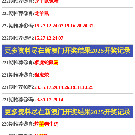
222期推荐⑤肖:
龙羊鼠兔猪
222期推荐③肖:
龙羊鼠
222期推荐⑩码:
15.27.12.24.07.19.16.28.20.32
222期推荐⑤码:
15.27.12.24.07
更多资料尽在新澳门开奖结果2025开奖记录
221期推荐⑤肖:
猴虎蛇鼠
马
221期推荐③肖:
猴虎蛇
221期推荐⑩码:
23.35.17.29.14.26.19.31.13.25
221期推荐⑤码:
23.35.17.29.14
更多资料尽在新澳门开奖结果2025开奖记录
220期推荐⑤肖:
蛇
羊
狗牛鸡