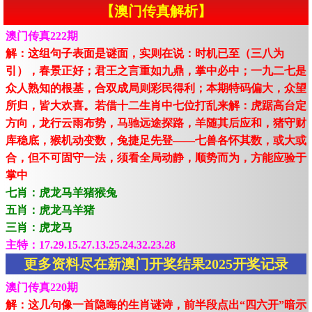
【澳门传真解析】
澳门传真222期
解：这组句子表面是谜面，实则在说：时机已至（三八为
引），春景正好；君王之言重如九鼎，掌中必中；一九二七是
众人熟知的根基，合双成局则彩民得利；本期特码偏大，众望
所归，皆大欢喜。若借十二生肖中七位打乱来解：虎踞高台定
方向，龙行云雨布势，马驰远途探路，羊随其后应和，猪守财
库稳底，猴机动变数，兔捷足先登——七兽各怀其数，或大或
合，但不可固守一法，须看全局动静，顺势而为，方能应验于
掌中
七肖：虎龙马羊猪猴兔
五肖：虎龙马羊猪
三肖：虎龙马
主特：17.29.15.27.13.25.24.32.23.28
更多资料尽在新澳门开奖结果2025开奖记录
澳门传真220期
解：这几句像一首隐晦的生肖谜诗，前半段点出“四六开”暗示