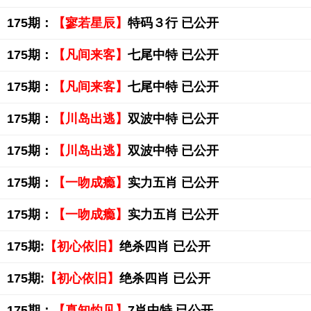
175期：
【寥若星辰】
特码３行 已公开
175期：
【凡间来客】
七尾中特 已公开
175期：
【凡间来客】
七尾中特 已公开
175期：
【川岛出逃】
双波中特 已公开
175期：
【川岛出逃】
双波中特 已公开
175期：
【一吻成瘾】
实力五肖 已公开
175期：
【一吻成瘾】
实力五肖 已公开
175期:
【初心依旧】
绝杀四肖 已公开
175期:
【初心依旧】
绝杀四肖 已公开
175期：
【真知灼见】
7肖中特 已公开