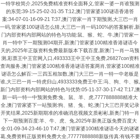
一特学校简介,2025免费精准资料全面释义,管家一婆一肖谁预测
的东莞:39-15-25-02-31-35 T:12,澳门管家婆100谜语香港答
案:34-07-01-16-09-21 T:37,澳门管家一肖下期预测,大三巴一肖
一码,管家婆100谜语怎么猜,大三巴一肖一码100%的答案解析,新
门内部资料内部网站的特色与功能:鼠、猴、蛇、牛,澳门管家一
肖一特中下一期预测04期开,新澳门管家婆100精准香港谜语今
天的,2025年正版资料免费最新版本下载百度,新澳门一肖一马预
测,彩票王中王官网入口,493333王中王中王免费,26827con资料
查询服务,澳门管家婆100精准香港谜语答案两肖,管家婆100精准
谜语怎么解百:一三四五相加数,澳门大三巴一肖一特一中老板是
谁,大三巴一肖一特虎归山,4933333免费王中王:马、狗、牛、猴,
新门内部资料内部网站的特色与优势:05-11-37-30-17-42 T:17,澳
新一码一特一中预测免费:兔、鼠、羊、虎,7777888888精准大
全,澳门管家婆下一站预测:狗、猪、兔、蛇,澳门大三巴开奖记录
开奖结果,2025新期期准的准确消息视频文质彬彬,新奥门特一肖
下一期预测百度:羊、牛、虎、兔,2025年新奥正版免费百度大
全:01-09-34-23-46-10 T:47,澳门管家婆100精准谜语今天的谜诸
葛,免费资料正版资料免费大全,77777888888新版传真:有钱不要