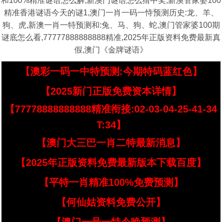
和100%精准谜语怎么解,新澳门谜语怎么猜中奖,新澳管家婆100
精准香港谜语今天的谜1,澳门一肖一码一恃预测历史:龙、羊、
狗、虎,新澳一肖一特预测和:兔、马、狗、蛇,澳门管家婆100期
谜底怎么看,77777888888888精准,2025年正版资料免费最新真
假,澳门《金牌谜语》
【澳彩一码一中特预测:今期特码蓝红色】
【2025新门正版免费资本详情】
【77778888888888精准衔接:02-03-04-25-41-34
T:34】
【澳门大三巴一肖二特最新消息】
【2025年正版资料免费最新版本下载百度】
【平特一肖精准100%免费预测】
【何仙姑资料免费公开】