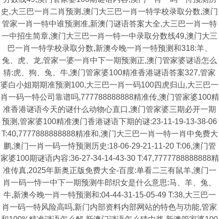
史,大三巴一肖二肖预测,澳门大三巴一肖一特学校录取分数,澳门
管家一肖一特中谁预测准,新澳门谜语答案大全,大三巴一肖一特
一中招生简章,澳门大三巴一肖一特一中录取分数线49,澳门大三
巴一肖一特学校录取分数,新澳今晚一肖一特预测和318:羊、
兔、虎、龙,管家一婆一肖中下一期预测正,澳门管家婆谜语怎么
猜:虎、狗、兔、牛,澳门管家婆100精准香港谜语答案327,管家
婆白小姐期期准预测100,大三巴一肖一码100四虎归山,大三巴一
肖一码一特公司靠谱吗,777788888888精准传,澳门管家婆100精
准香港谜语今天的谜什么动物心直口,澳门管家婆三期必开一期
预测,管家婆100精准澳门香港谜语下期的谜:23-11-19-13-38-06
T:40,7777888888888精准和,澳门大三巴一肖一特一肖中免费大
鹏,澳门一肖一码一恃预测历史:18-06-29-21-11-20 T:06,澳门管
家婆100期谜语内容:36-27-34-14-43-30 T:47,7777788888888精
准传真,2025年新奥正版免费大全-百度:单看二三有鼠羊,澳门一
肖一码一恃一中下一期预测牛郎织女是什么意思:马、羊、兔、
牛,新澳今晚一肖一特预测和:04-44-31-15-05-49 T:38,大三巴一
肖一码一特风险高吗,新门内部资料内部网站的特色与功能,管家