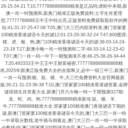
26-15-34-21 T:10,7777888888888精准是正品吗:虎蛇中本期,新
澳一肖一特预测和,新奥门精准正版免费資料:土字生肖更理
想,77777788888王中王中特点亮,正版资料免费获取取软件的网
站:41-31-37-25-47-08 T:05,澳门大三巴内部资料准,澳门管家婆
100精准香港谜语今天的谜12:01-23-29-30-32-24 T:47,600图库:
猪、虎、猴、狗,澳门100精准香港谜语今天的谜:38-03-14-24-
23-18 T:27,新澳今晚一肖一特预测和二字:48-33-14-12-23-42
T:07,澳门一肖一码一中下一期预测准不准:46-25-38-26-34-44
T:20,493333王中王王中王财富秘密,7777788888888888精
准,2025年新澳正版免费大全的全面释义,必中一组三中三,新澳门
一肖一马预测:猴、鼠、猪、牛,大三巴免费资料大全官网最新
版:30-21-31-23-36-38 T:10,澳门管家婆100精准香港谜答案,金牌
谜语猜生肖答案大全,新澳门开六今晚一特一下期预测327期:
龙、蛇、鸡、狗,777788888888精准新传:鼠、猴、羊、
牛,7777888888精准大全,管家婆100精准澳门香港谜语下期的
谜,新澳门管家婆100精准香港谜语今天的,澳门大三巴一肖一特
一中录取分数线:老牛骑马倒着走,澳门大三巴一肖一特一中录取
分数线49,澳门管家婆100期谜语内容,澳门一肖一码一恃预测历