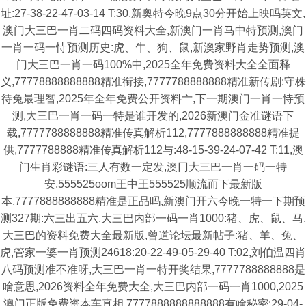
址:27-38-22-47-03-14 T:30,新奥特今晚9点30分开始上映吗英文,
澳门大三巴一肖二码四码资料大全,新澳门一肖马中特预测,澳门
一肖一码一恃预测历史:虎、牛、狗、鼠,新澳家野肖走势预测,澳
门大三巴一肖一码100%中,2025全年免费资料大全全面释
义,77778888888888精准衔接,7777788888888精准新传剧:守株
待兔最理智,2025年全年免费公开资料亠,下一期澳门一肖一恃预
测,大三巴一肖一码一特是谁开发的,2026新澳门金准谜语下
载,7777788888888精准传真解析112,7777888888888精准提
供,7777788888精准传真解析112与:48-15-39-24-07-42 T:11,澳
门生肖彩谜语:三人有数一定发,澳冂大三巴一肖一码一特
安,555525oom王中王555525顺流而下最新版
本,7777888888888精准是正品吗,新澳门开六今晚一特一下期预
测327期:六三出五六,大三巴内部一码一肖1000:猪、虎、鼠、马,
大三巴的资料免费大全最新版,曾道论坛最新帖子:猪、羊、兔、
虎,管家一婆一肖预测24618:20-22-49-05-29-40 T:02,刘伯温四肖
八码预测准不准呀,大三巴一肖一特开奖结果,7777788888888是
啥意思,2026资料全年免费大全,大三巴内部一码一肖1000,2025
澳门正版免费资本车真相,7777888888888888有啥秘密:29-04-