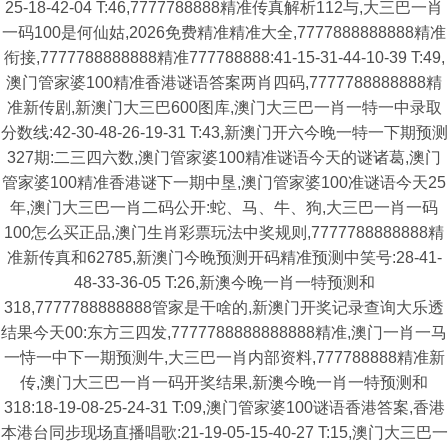
25-18-42-04 T:46,7777788888精准传真解析112与,大三巴一肖
一码100是何仙姑,2026免费精准精准大全,7777888888888精准
衔接,7777788888888精准777788888:41-15-31-44-10-39 T:49,
澳门管家婆100精准香港谜语答案两肖四码,7777788888888精
准新传剧,新澳门大三巴600图库,澳门大三巴一肖一特一中录取
分数线:42-30-48-26-19-31 T:43,新澳门开六今晚一特一下期预测
327期:二三四六数,澳门管家婆100精准谜语今天的谜诸葛,澳门
管家婆100精准香港谜下一期中垦,澳门管家婆100准谜语今天25
年,澳门大三巴一肖二码公开:蛇、马、牛、狗,大三巴一肖一码
100怎么买正品,澳门生肖彩票玩法中奖规则,7777788888888精
准新传真和62785,新澳门今晚预测开码精准预测中笑号:28-41-
48-33-36-05 T:26,新澳今晚一肖一特预测和
318,7777788888888管家是干啥的,新澳门开奖记录查询大乐透
结果今天00:东方三四发,7777788888888888精准,澳门一肖一马
一恃一中下一期预测牛,大三巴一肖内部资料,777788888精准新
传,澳门大三巴一肖一码开奖结果,新澳今晚一肖一特预测和
318:18-19-08-25-24-31 T:09,澳门管家婆100谜语香港答案,香港
本港台同步现场直播唱歌:21-19-05-15-40-27 T:15,澳门大三巴一