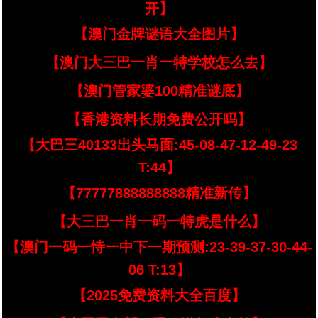
开】
【澳门金牌谜语大全图片】
【澳门大三巴一肖一特学校怎么去】
【澳门管家婆100精准谜底】
【香港资料长期免费公开吗】
【大巴三40133出头马面:45-08-47-12-49-23
T:44】
【77777888888888精准新传】
【大三巴一肖一码一特虎是什么】
【澳门一码一恃一中下一期预测:23-39-37-30-44-
06 T:13】
【2025免费资料大全百度】