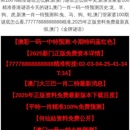
和100%精准谜语怎么解,新澳门谜语怎么猜中奖,新澳管家婆100
精准香港谜语今天的谜1,澳门一肖一码一恃预测历史:龙、羊、
狗、虎,新澳一肖一特预测和:兔、马、狗、蛇,澳门管家婆100期
谜底怎么看,77777888888888精准,2025年正版资料免费最新真
假,澳门《金牌谜语》
【澳彩一码一中特预测:今期特码蓝红色】
【2025新门正版免费资本详情】
【77778888888888精准衔接:02-03-04-25-41-34
T:34】
【澳门大三巴一肖二特最新消息】
【2025年正版资料免费最新版本下载百度】
【平特一肖精准100%免费预测】
【何仙姑资料免费公开】