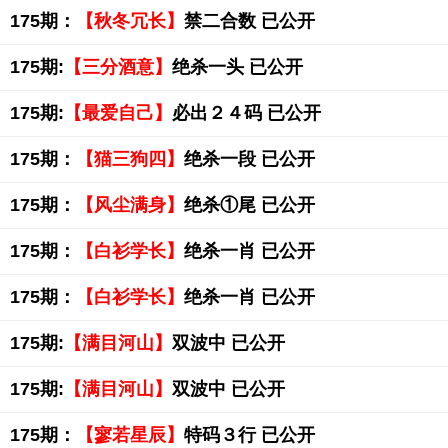
175期：
【秋冬冗长】
禁二合数 已公开
175期:
【三分酒意】
绝杀一头 已公开
175期:
【最爱自己】
必出２４码 已公开
175期：
【猫三狗四】
绝杀一段 已公开
175期：
【风尘满身】
绝杀①尾 已公开
175期：
【白衫学长】
绝杀一肖 已公开
175期：
【白衫学长】
绝杀一肖 已公开
175期:
【满目河山】
双波中 已公开
175期:
【满目河山】
双波中 已公开
175期：
【寥若星辰】
特码３行 已公开