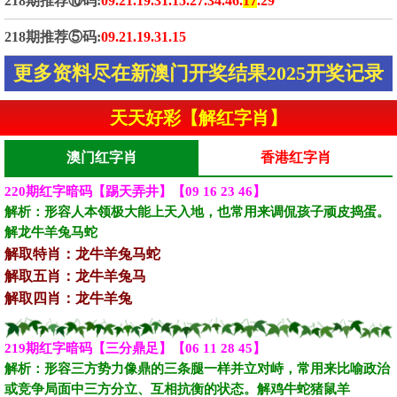
218期推荐⑩码:
09.21.19.31.15.27.34.46.
17
.29
218期推荐⑤码:
09.21.19.31.15
更多资料尽在新澳门开奖结果2025开奖记录
天天好彩【解红字肖】
澳门红字肖
香港红字肖
220期红字暗码【踢天弄井】【09 16 23 46】
解析：‌‌形容人本领极大能上天入地，也常用来调侃孩子顽皮捣蛋。
解龙牛羊兔马蛇‌‌‌‌‌‌‌
解取特肖：龙牛羊兔马蛇
解取五肖：龙牛羊兔马
解取四肖：龙牛羊兔
219期红字暗码【三分鼎足】【06 11 28 45】
解析：‌‌形容三方势力像鼎的三条腿一样并立对峙，常用来比喻政治
或竞争局面中三方分立、互相抗衡的状态。解鸡牛蛇猪鼠羊‌‌‌‌‌‌‌