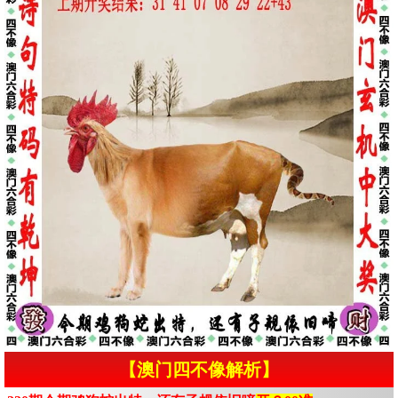
【澳门四不像解析】