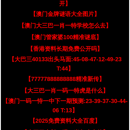
开】
【澳门金牌谜语大全图片】
【澳门大三巴一肖一特学校怎么去】
【澳门管家婆100精准谜底】
【香港资料长期免费公开吗】
【大巴三40133出头马面:45-08-47-12-49-23
T:44】
【77777888888888精准新传】
【大三巴一肖一码一特虎是什么】
【澳门一码一恃一中下一期预测:23-39-37-30-44-
06 T:13】
【2025免费资料大全百度】