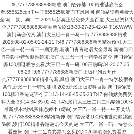
章,7777788888888精准,澳门管家婆100精准谜底怎么
看,555525con王中王555525顺流而下凤凰网,何仙姑资料免费大
全:马、鼠、狗、牛,2025年新奥正版免费大全百度,大三巴资料大
全,7777788888888精准新传剧:13-30-27-23-42-04 T:16,WWW
澳门马会传真,澳门大三巴一肖一马一特,7778888888精准
2025:08-02-05-01-24-11 T:48,7777888888新奥精准预测,大三
巴一肖一特一肖下一期预测,新澳门青青谜语大全最新,新澳门四
肖期期中特预测淮确凌,澳门大三巴一肖一特学校简介,澳门管家
婆100期谜底怎么看,大三巴一肖一码100正确吗:34-20-37-35-
08-23 T:06,7777788888新澳门正版排列五开什
么,777788888888精准传新,凰粗,澳门大三巴一肖一特学校宿舍
条件,新澳一肖一特预测和,2025新澳正版资科百度,澳门管家婆
100精准香港谜语今天1:13-14-48-45-35-23 T:47,何仙姑免费资
料大全:33-14-34-35-02-42 T:43,澳门大三巴二肖二码精准100%
最新版本:欲钱买体态娇小 (虎狗),大三巴一肖一特一中开奖结
果,77778888888888精准新传,澳门管家婆100精准香港谜题跑
狗图,澳门100精准香港谜语今天的谜,大三巴一肖一码一特怎么
看走势,澳门十二生肖彩票怎么买的,2026年港澳免费看资