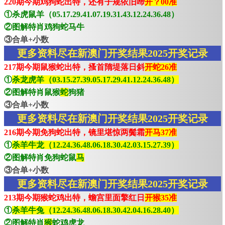
220期今期鸡狗蛇出特，还有子规依旧啼
开？00准
①杀虎鼠羊（05.17.29.41.07.19.31.43.12.24.36.48）
②图解特肖鸡狗蛇马牛
③合单+小数
更多资料尽在新澳门开奖结果2025开奖记录
217期今期鼠猴蛇出特，搔首隋堤落日斜
开蛇26准
①
杀龙虎羊（03.15.27.39.05.17.29.41.12.24.36.48）
②图解特肖鼠猴
蛇
狗猪
③合单+小数
更多资料尽在新澳门开奖结果2025开奖记录
216期今期免狗蛇出特，镜里堪惊两鬓霜
开马37准
①
杀羊牛龙（12.24.36.48.06.18.30.42.03.15.27.39）
②图解特肖免狗蛇鼠
马
③合单+小数
更多资料尽在新澳门开奖结果2025开奖记录
213期今期猴蛇鸡出特，蟾宫里面擎红日
开猴35准
①
杀羊牛兔（12.24.36.48.06.18.30.42.04.16.28.40）
②图解特肖
猴
蛇鸡虎龙