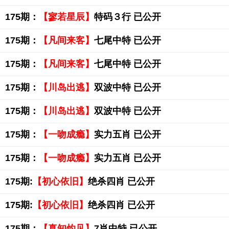
175期：
【寥若星辰】
特码３行 已公开
175期：
【凡间来客】
七尾中特 已公开
175期：
【凡间来客】
七尾中特 已公开
175期：
【川岛出逃】
双波中特 已公开
175期：
【川岛出逃】
双波中特 已公开
175期：
【一吻成瘾】
实力五肖 已公开
175期：
【一吻成瘾】
实力五肖 已公开
175期:
【初心依旧】
绝杀四肖 已公开
175期:
【初心依旧】
绝杀四肖 已公开
175期：
【真知灼见】
7肖中特 已公开