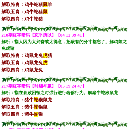
解取特肖：鸡牛蛇猪
鼠
羊
解取五肖：鸡牛蛇猪
鼠
解取四肖：鸡牛蛇猪
218期红字暗码【忘乎所以】【04 12 39 41】
解析：‌‌指人因为太兴奋或太得意，把该有的分寸都忘了。解鸡鼠龙
兔虎猪‌‌‌‌‌‌‌
解取特肖：鸡鼠龙兔
虎
猪
解取五肖：鸡鼠龙兔
虎
解取四肖：鸡鼠龙兔
217期红字暗码【时绌举赢】【05 19 24 47】
解析：‌‌指在衰败困顿之时强行进行奢侈行为。解猪牛蛇猴鼠龙‌‌‌‌‌‌‌
解取特肖：猪牛
蛇
猴鼠龙
解取五肖：猪牛
蛇
猴鼠
解取四肖：猪牛
蛇
猴