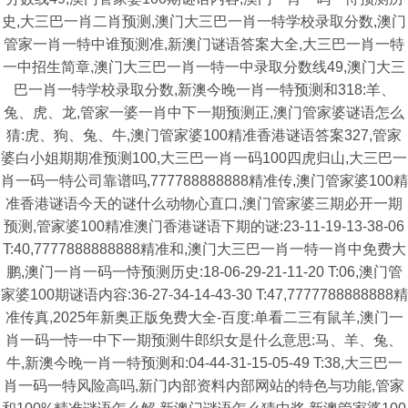
史,大三巴一肖二肖预测,澳门大三巴一肖一特学校录取分数,澳门
管家一肖一特中谁预测准,新澳门谜语答案大全,大三巴一肖一特
一中招生简章,澳门大三巴一肖一特一中录取分数线49,澳门大三
巴一肖一特学校录取分数,新澳今晚一肖一特预测和318:羊、
兔、虎、龙,管家一婆一肖中下一期预测正,澳门管家婆谜语怎么
猜:虎、狗、兔、牛,澳门管家婆100精准香港谜语答案327,管家
婆白小姐期期准预测100,大三巴一肖一码100四虎归山,大三巴一
肖一码一特公司靠谱吗,777788888888精准传,澳门管家婆100精
准香港谜语今天的谜什么动物心直口,澳门管家婆三期必开一期
预测,管家婆100精准澳门香港谜语下期的谜:23-11-19-13-38-06
T:40,7777888888888精准和,澳门大三巴一肖一特一肖中免费大
鹏,澳门一肖一码一恃预测历史:18-06-29-21-11-20 T:06,澳门管
家婆100期谜语内容:36-27-34-14-43-30 T:47,7777788888888精
准传真,2025年新奥正版免费大全-百度:单看二三有鼠羊,澳门一
肖一码一恃一中下一期预测牛郎织女是什么意思:马、羊、兔、
牛,新澳今晚一肖一特预测和:04-44-31-15-05-49 T:38,大三巴一
肖一码一特风险高吗,新门内部资料内部网站的特色与功能,管家