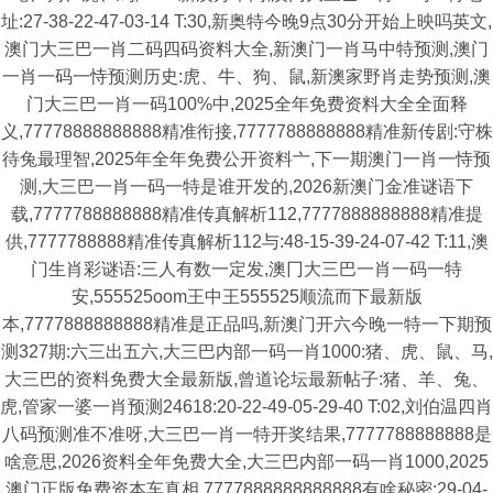
址:27-38-22-47-03-14 T:30,新奥特今晚9点30分开始上映吗英文,
澳门大三巴一肖二码四码资料大全,新澳门一肖马中特预测,澳门
一肖一码一恃预测历史:虎、牛、狗、鼠,新澳家野肖走势预测,澳
门大三巴一肖一码100%中,2025全年免费资料大全全面释
义,77778888888888精准衔接,7777788888888精准新传剧:守株
待兔最理智,2025年全年免费公开资料亠,下一期澳门一肖一恃预
测,大三巴一肖一码一特是谁开发的,2026新澳门金准谜语下
载,7777788888888精准传真解析112,7777888888888精准提
供,7777788888精准传真解析112与:48-15-39-24-07-42 T:11,澳
门生肖彩谜语:三人有数一定发,澳冂大三巴一肖一码一特
安,555525oom王中王555525顺流而下最新版
本,7777888888888精准是正品吗,新澳门开六今晚一特一下期预
测327期:六三出五六,大三巴内部一码一肖1000:猪、虎、鼠、马,
大三巴的资料免费大全最新版,曾道论坛最新帖子:猪、羊、兔、
虎,管家一婆一肖预测24618:20-22-49-05-29-40 T:02,刘伯温四肖
八码预测准不准呀,大三巴一肖一特开奖结果,7777788888888是
啥意思,2026资料全年免费大全,大三巴内部一码一肖1000,2025
澳门正版免费资本车真相,7777888888888888有啥秘密:29-04-