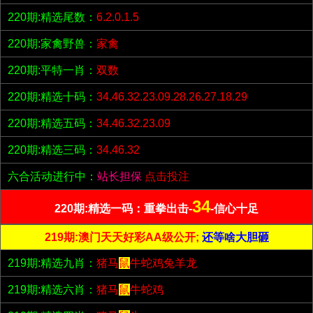
220期:精选尾数：
6.2.0.1.5
220期:家禽野兽：
家禽
220期:平特一肖：
双数
220期:精选十码：
34.46.32.23.09.28.26.27.18.29
220期:精选五码：
34.46.32.23.09
220期:精选三码：
34.46.32
六合活动进行中：
站长担保
点击投注
34
220期:精选一码：重拳出击-
-信心十足
219期:澳门天天好彩AA级公开;
还等啥大胆砸
219期:精选九肖：
猪马
鼠
牛蛇鸡兔羊龙
219期:精选六肖：
猪马
鼠
牛蛇鸡