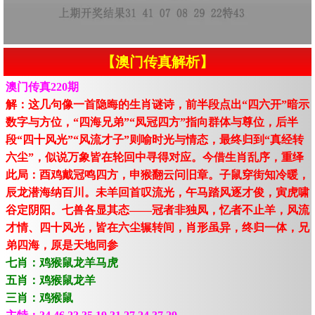
【澳门传真解析】
澳门传真220期
解：这几句像一首隐晦的生肖谜诗，前半段点出“四六开”暗示
数字与方位，“四海兄弟”“凤冠四方”指向群体与尊位，后半
段“四十风光”“风流才子”则喻时光与情态，最终归到“真经转
六尘”，似说万象皆在轮回中寻得对应。今借生肖乱序，重绎
此局：酉鸡戴冠鸣四方，申猴翻云问旧章。子鼠穿街知冷暖，
辰龙潜海纳百川。未羊回首叹流光，午马踏风逐才俊，寅虎啸
谷定阴阳。七兽各显其态——冠者非独凤，忆者不止羊，风流
才情、四十风光，皆在六尘辗转间，肖形虽异，终归一体，兄
弟四海，原是天地同参
七肖：鸡猴鼠龙羊马虎
五肖：鸡猴鼠龙羊
三肖：鸡猴鼠