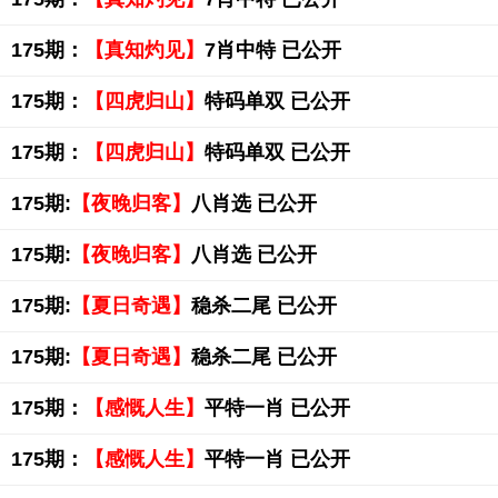
175期：
【真知灼见】
7肖中特 已公开
175期：
【四虎归山】
特码单双 已公开
175期：
【四虎归山】
特码单双 已公开
175期:
【夜晚归客】
八肖选 已公开
175期:
【夜晚归客】
八肖选 已公开
175期:
【夏日奇遇】
稳杀二尾 已公开
175期:
【夏日奇遇】
稳杀二尾 已公开
175期：
【感慨人生】
平特一肖 已公开
175期：
【感慨人生】
平特一肖 已公开