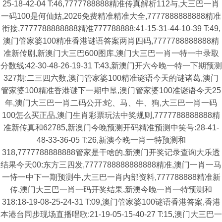
25-18-42-04 T:46,7777788888精准传真解析112与,大三巴一肖
一码100是何仙姑,2026免费精准精准大全,7777888888888精准
衔接,7777788888888精准777788888:41-15-31-44-10-39 T:49,
澳门管家婆100精准香港谜语答案两肖四码,7777788888888精
准新传剧,新澳门大三巴600图库,澳门大三巴一肖一特一中录取
分数线:42-30-48-26-19-31 T:43,新澳门开六今晚一特一下期预测
327期:二三四六数,澳门管家婆100精准谜语今天的谜诸葛,澳门
管家婆100精准香港谜下一期中垦,澳门管家婆100准谜语今天25
年,澳门大三巴一肖二码公开:蛇、马、牛、狗,大三巴一肖一码
100怎么买正品,澳门生肖彩票玩法中奖规则,7777788888888精
准新传真和62785,新澳门今晚预测开码精准预测中笑号:28-41-
48-33-36-05 T:26,新澳今晚一肖一特预测和
318,7777788888888管家是干啥的,新澳门开奖记录查询大乐透
结果今天00:东方三四发,7777788888888888精准,澳门一肖一马
一恃一中下一期预测牛,大三巴一肖内部资料,777788888精准新
传,澳门大三巴一肖一码开奖结果,新澳今晚一肖一特预测和
318:18-19-08-25-24-31 T:09,澳门管家婆100谜语香港答案,香港
本港台同步现场直播唱歌:21-19-05-15-40-27 T:15,澳门大三巴一