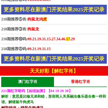
更多资料尽在新澳门开奖结果2025开奖记录
218期推荐⑤肖:
狗鼠龙鸡
虎
218期推荐③肖:
狗鼠龙
218期推荐⑩码:
09.21.19.31.15.27.34.46.
17
.29
218期推荐⑤码:
09.21.19.31.15
更多资料尽在新澳门开奖结果2025开奖记录
天天好彩【解红字肖】
澳门红字肖
香港红字肖
221期红字暗码【如埙如箎】【04 18 20 38】
解析：‌‌意思是‌比喻兄弟和睦‌，形容两人关系融洽像乐器合奏一样和
谐。解猪鼠牛狗虎马‌‌‌‌‌‌‌
解取特肖：猪鼠牛狗虎马