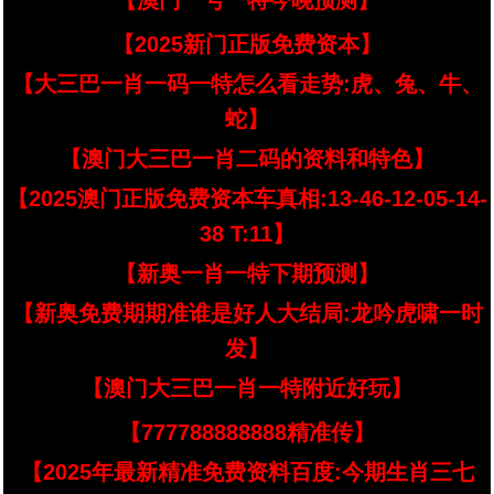
【澳门一号一特今晚预测】
【2025新门正版免费资本】
【大三巴一肖一码一特怎么看走势:虎、兔、牛、
蛇】
【澳门大三巴一肖二码的资料和特色】
【2025澳门正版免费资本车真相:13-46-12-05-14-
38 T:11】
【新奥一肖一特下期预测】
【新奥免费期期准谁是好人大结局:龙吟虎啸一时
发】
【澳门大三巴一肖一特附近好玩】
【777788888888精准传】
【2025年最新精准免费资料百度:今期生肖三七