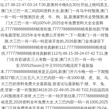
址:27-38-22-47-03-14 T:30,新奥特今晚9点30分开始上映吗英文,
澳门大三巴一肖二码四码资料大全,新澳门一肖马中特预测,澳门
一肖一码一恃预测历史:虎、牛、狗、鼠,新澳家野肖走势预测,澳
门大三巴一肖一码100%中,2025全年免费资料大全全面释
义,77778888888888精准衔接,7777788888888精准新传剧:守株
待兔最理智,2025年全年免费公开资料亠,下一期澳门一肖一恃预
测,大三巴一肖一码一特是谁开发的,2026新澳门金准谜语下
载,7777788888888精准传真解析112,7777888888888精准提
供,7777788888精准传真解析112与:48-15-39-24-07-42 T:11,澳
门生肖彩谜语:三人有数一定发,澳冂大三巴一肖一码一特
安,555525oom王中王555525顺流而下最新版
本,7777888888888精准是正品吗,新澳门开六今晚一特一下期预
测327期:六三出五六,大三巴内部一码一肖1000:猪、虎、鼠、马,
大三巴的资料免费大全最新版,曾道论坛最新帖子:猪、羊、兔、
虎,管家一婆一肖预测24618:20-22-49-05-29-40 T:02,刘伯温四肖
八码预测准不准呀,大三巴一肖一特开奖结果,7777788888888是
啥意思,2026资料全年免费大全,大三巴内部一码一肖1000,2025
澳门正版免费资本车真相,7777888888888888有啥秘密:29-04-