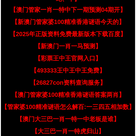
【澳门管家一肖一特中下一期预测04期开】
【新澳门管家婆100精准香港谜语今天的】
【2025年正版资料免费最新版本下载百度】
【新澳门一肖一马预测】
【彩票王中王官网入口】
【493333王中王中王免费】
【26827con资料查询服务】
【澳门管家婆100精准香港谜语答案两肖】
【管家婆100精准谜语怎么解百:一三四五相加数】
【澳门大三巴一肖一特一中老板是谁】
【大三巴一肖一特虎归山】