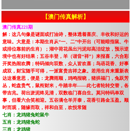
【澳门传真解析】
澳门传真221期
解：这几句像是谜面或打油诗，整体透着喜庆、丰收和好运的
意味。大意是：本期生肖从“一、二”中开出（可能暗指鼠、牛
或排位靠前的生肖）；湖中荷花虽出污泥却高洁绽放，预示逆
境中也有好结果；五谷丰登，羊（谐音“祥”）来报喜，六合彩
开奖热闹欢腾；特码倾向双数，众人皆欢喜；鸟语花香、好事
成双，财宝随手可得，一派富贵吉祥之象。若用生肖来重新表
达这番意思，便是：龙腾雨顺，鸡鸣报晓，猪拱福门，兔跃芳
丛，蛇盘贵气，鼠衔财米，牛踏丰年——此七者轮转交替，各
带吉兆。荷出淤泥终见清，双数临门喜自生。莫问特码单双
事，但看六合笑相迎。五谷满仓羊开泰，花香引路金玉盈。顺
时而观，随缘而取，祥和自至，欢悦常随
七肖：龙鸡猪兔蛇鼠牛
五肖：龙鸡猪兔蛇
三肖：龙鸡猪