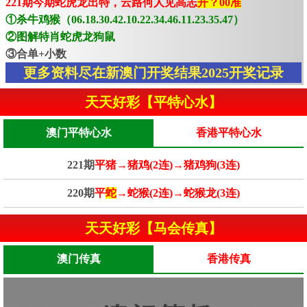
221期今期蛇虎龙出特，云路何人见高志
开？00准
①杀牛鸡猴（06.18.30.42.10.22.34.46.11.23.35.47）
②图解特肖蛇虎龙狗鼠
③合单+小数
更多资料尽在新澳门开奖结果2025开奖记录
天天好彩【平特心水】
澳门平特心水
香港平特心水
221期
平猪→猪鸡(2连)→猪鸡狗(3连)
220期
平
蛇
→蛇猴(2连)→蛇猴龙(3连)
天天好彩【马会传真】
澳门传真
香港传真