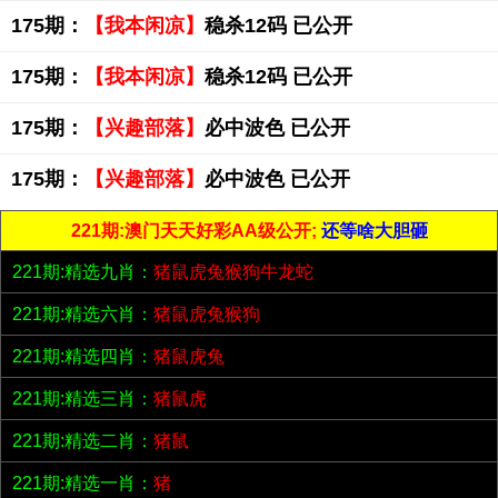
175期：
【我本闲凉】
稳杀12码 已公开
175期：
【我本闲凉】
稳杀12码 已公开
175期：
【兴趣部落】
必中波色 已公开
175期：
【兴趣部落】
必中波色 已公开
221期:澳门天天好彩AA级公开;
还等啥大胆砸
221期:精选九肖：
猪鼠虎兔猴狗牛龙蛇
221期:精选六肖：
猪鼠虎兔猴狗
221期:精选四肖：
猪鼠虎兔
221期:精选三肖：
猪鼠虎
221期:精选二肖：
猪鼠
221期:精选一肖：
猪