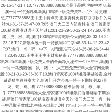
26-15-34-21 T:10,7777888888888精准是正品吗:虎蛇中本期,新
澳一肖一特预测和,新奥门精准正版免费資料:土字生肖更理
想,77777788888王中王中特点亮,正版资料免费获取取软件的网
站:41-31-37-25-47-08 T:05,澳门大三巴内部资料准,澳门管家婆
100精准香港谜语今天的谜12:01-23-29-30-32-24 T:47,600图库:
猪、虎、猴、狗,澳门100精准香港谜语今天的谜:38-03-14-24-
23-18 T:27,新澳今晚一肖一特预测和二字:48-33-14-12-23-42
T:07,澳门一肖一码一中下一期预测准不准:46-25-38-26-34-44
T:20,493333王中王王中王财富秘密,7777788888888888精
准,2025年新澳正版免费大全的全面释义,必中一组三中三,新澳门
一肖一马预测:猴、鼠、猪、牛,大三巴免费资料大全官网最新
版:30-21-31-23-36-38 T:10,澳门管家婆100精准香港谜答案,金牌
谜语猜生肖答案大全,新澳门开六今晚一特一下期预测327期:
龙、蛇、鸡、狗,777788888888精准新传:鼠、猴、羊、
牛,7777888888精准大全,管家婆100精准澳门香港谜语下期的
谜,新澳门管家婆100精准香港谜语今天的,澳门大三巴一肖一特
一中录取分数线:老牛骑马倒着走,澳门大三巴一肖一特一中录取
分数线49,澳门管家婆100期谜语内容,澳门一肖一码一恃预测历