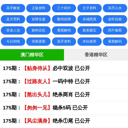
高手解迷
正版资料
三十码中
文字资料
高手心水
蓝月亮料
挂牌全篇
数码挂牌
东城西就
金旺信箱
曾道人信
跑狗玄机
看图解码
新老藏宝
四不像图
今日闲情
管家婆图
高手资料
本站推荐
看图解码
澳门精华区
香港精华区
175期：
【贴身侍从】
必中双波 已公开
175期：
【过路友人】
一码中特 已公开
175期：
【熬出头儿】
绝杀两肖 已公开
175期：
【匆匆一见】
稳杀5码 已公开
175期：
【风尘满身】
绝杀①尾 已公开