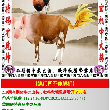
【澳门四不像解析】
219期今期猪牛龙出特，欲待秋塘擎露看
开？00准
①杀羊鼠猴（12.24.36.48.07.19.31.43.11.23.35.47）
②图解特肖猪牛龙马鸡