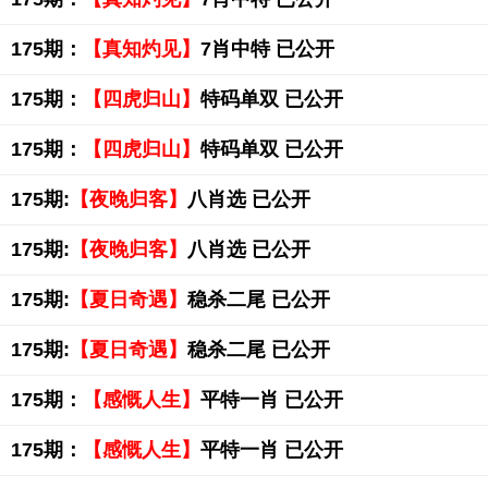
175期：
【真知灼见】
7肖中特 已公开
175期：
【四虎归山】
特码单双 已公开
175期：
【四虎归山】
特码单双 已公开
175期:
【夜晚归客】
八肖选 已公开
175期:
【夜晚归客】
八肖选 已公开
175期:
【夏日奇遇】
稳杀二尾 已公开
175期:
【夏日奇遇】
稳杀二尾 已公开
175期：
【感慨人生】
平特一肖 已公开
175期：
【感慨人生】
平特一肖 已公开