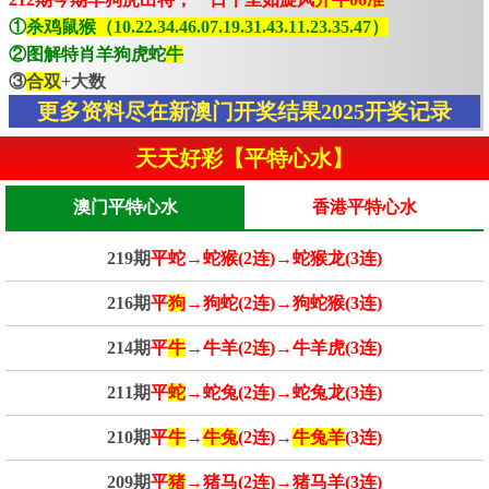
①
杀鸡鼠猴（10.22.34.46.07.19.31.43.11.23.35.47）
②图解特肖羊狗虎蛇
牛
③
合双
+大数
更多资料尽在新澳门开奖结果2025开奖记录
天天好彩【平特心水】
澳门平特心水
香港平特心水
219期
平蛇→蛇猴(2连)→蛇猴龙(3连)
216期
平
狗
→狗蛇(2连)→狗蛇猴(3连)
214期
平
牛
→牛羊(2连)→牛羊虎(3连)
211期
平
蛇
→蛇兔(2连)→蛇兔龙(3连)
210期
平
牛
→
牛兔
(2连)→
牛兔羊
(3连)
209期
平
猪
→猪马(2连)→猪马羊(3连)