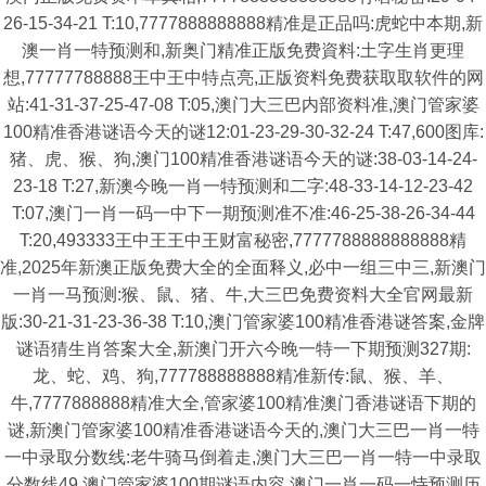
26-15-34-21 T:10,7777888888888精准是正品吗:虎蛇中本期,新
澳一肖一特预测和,新奥门精准正版免费資料:土字生肖更理
想,77777788888王中王中特点亮,正版资料免费获取取软件的网
站:41-31-37-25-47-08 T:05,澳门大三巴内部资料准,澳门管家婆
100精准香港谜语今天的谜12:01-23-29-30-32-24 T:47,600图库:
猪、虎、猴、狗,澳门100精准香港谜语今天的谜:38-03-14-24-
23-18 T:27,新澳今晚一肖一特预测和二字:48-33-14-12-23-42
T:07,澳门一肖一码一中下一期预测准不准:46-25-38-26-34-44
T:20,493333王中王王中王财富秘密,7777788888888888精
准,2025年新澳正版免费大全的全面释义,必中一组三中三,新澳门
一肖一马预测:猴、鼠、猪、牛,大三巴免费资料大全官网最新
版:30-21-31-23-36-38 T:10,澳门管家婆100精准香港谜答案,金牌
谜语猜生肖答案大全,新澳门开六今晚一特一下期预测327期:
龙、蛇、鸡、狗,777788888888精准新传:鼠、猴、羊、
牛,7777888888精准大全,管家婆100精准澳门香港谜语下期的
谜,新澳门管家婆100精准香港谜语今天的,澳门大三巴一肖一特
一中录取分数线:老牛骑马倒着走,澳门大三巴一肖一特一中录取
分数线49,澳门管家婆100期谜语内容,澳门一肖一码一恃预测历