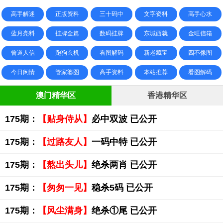
高手解迷
正版资料
三十码中
文字资料
高手心水
蓝月亮料
挂牌全篇
数码挂牌
东城西就
金旺信箱
曾道人信
跑狗玄机
看图解码
新老藏宝
四不像图
今日闲情
管家婆图
高手资料
本站推荐
看图解码
澳门精华区
香港精华区
175期：
【贴身侍从】
必中双波 已公开
175期：
【过路友人】
一码中特 已公开
175期：
【熬出头儿】
绝杀两肖 已公开
175期：
【匆匆一见】
稳杀5码 已公开
175期：
【风尘满身】
绝杀①尾 已公开