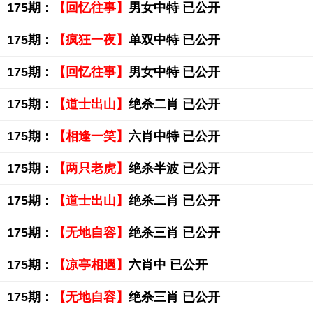
175期：
【回忆往事】
男女中特 已公开
175期：
【疯狂一夜】
单双中特 已公开
175期：
【回忆往事】
男女中特 已公开
175期：
【道士出山】
绝杀二肖 已公开
175期：
【相逢一笑】
六肖中特 已公开
175期：
【两只老虎】
绝杀半波 已公开
175期：
【道士出山】
绝杀二肖 已公开
175期：
【无地自容】
绝杀三肖 已公开
175期：
【凉亭相遇】
六肖中 已公开
175期：
【无地自容】
绝杀三肖 已公开