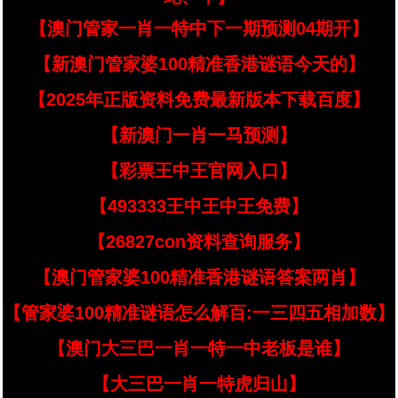
【澳门管家一肖一特中下一期预测04期开】
【新澳门管家婆100精准香港谜语今天的】
【2025年正版资料免费最新版本下载百度】
【新澳门一肖一马预测】
【彩票王中王官网入口】
【493333王中王中王免费】
【26827con资料查询服务】
【澳门管家婆100精准香港谜语答案两肖】
【管家婆100精准谜语怎么解百:一三四五相加数】
【澳门大三巴一肖一特一中老板是谁】
【大三巴一肖一特虎归山】