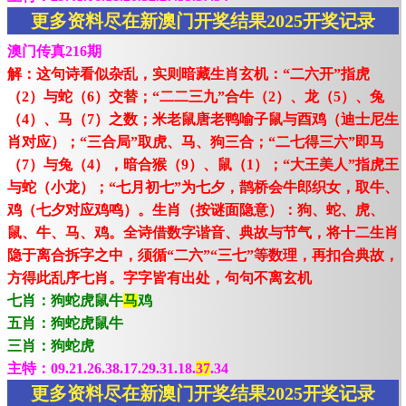
更多资料尽在新澳门开奖结果2025开奖记录
澳门传真216期
解：这句诗看似杂乱，实则暗藏生肖玄机：“二六开”指虎
（2）与蛇（6）交替；“二二三九”合牛（2）、龙（5）、兔
（4）、马（7）之数；米老鼠唐老鸭喻子鼠与酉鸡（迪士尼生
肖对应）；“三合局”取虎、马、狗三合；“二七得三六”即马
（7）与兔（4），暗合猴（9）、鼠（1）；“大王美人”指虎王
与蛇（小龙）；“七月初七”为七夕，鹊桥会牛郎织女，取牛、
鸡（七夕对应鸡鸣）。生肖（按谜面隐意）：狗、蛇、虎、
鼠、牛、马、鸡。全诗借数字谐音、典故与节气，将十二生肖
隐于离合拆字之中，须循“二六”“三七”等数理，再扣合典故，
方得此乱序七肖。字字皆有出处，句句不离玄机
七肖：狗蛇虎鼠牛
马
鸡
五肖：狗蛇虎鼠牛
三肖：狗蛇虎
主特：09.21.26.38.17.29.31.18.
37
.34
更多资料尽在新澳门开奖结果2025开奖记录