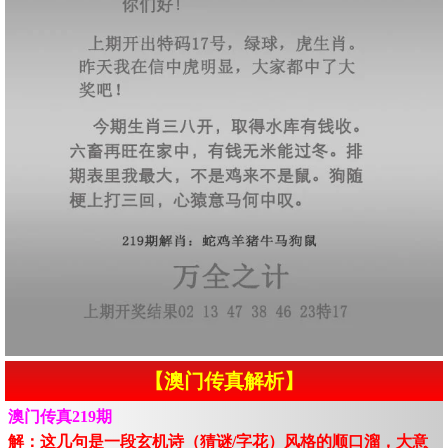
【澳门传真解析】
澳门传真219期
解：这几句是一段玄机诗（猜谜/字花）风格的顺口溜，大意