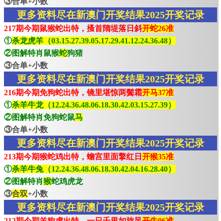
③合单+小数
更多资料尽在新澳门开奖结果2025开奖记录
217期今期鼠猴蛇出特，搔首隋堤落日斜
开蛇26准
①
杀龙虎羊（03.15.27.39.05.17.29.41.12.24.36.48）
②图解特肖鼠猴
蛇
狗猪
③合单+小数
更多资料尽在新澳门开奖结果2025开奖记录
216期今期免狗蛇出特，镜里堪惊两鬓霜
开马37准
①
杀羊牛龙（12.24.36.48.06.18.30.42.03.15.27.39）
②图解特肖免狗蛇鼠
马
③合单+小数
更多资料尽在新澳门开奖结果2025开奖记录
213期今期猴蛇鸡出特，蟾宫里面擎红日
开猴35准
①
杀羊牛兔（12.24.36.48.06.18.30.42.04.16.28.40）
②图解特肖
猴
蛇鸡虎龙
③
合双
+小数
更多资料尽在新澳门开奖结果2025开奖记录
212期今期羊狗虎出特，一日千里如旋风
开牛06准