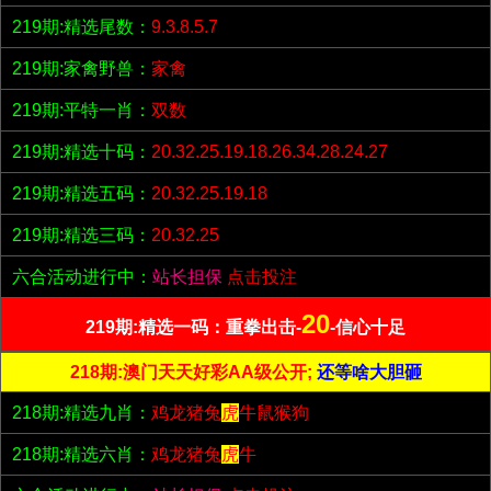
219期:精选尾数：
9.3.8.5.7
219期:家禽野兽：
家禽
219期:平特一肖：
双数
219期:精选十码：
20.32.25.19.18.26.34.28.24.27
219期:精选五码：
20.32.25.19.18
219期:精选三码：
20.32.25
六合活动进行中：
站长担保
点击投注
20
219期:精选一码：重拳出击-
-信心十足
218期:澳门天天好彩AA级公开;
还等啥大胆砸
218期:精选九肖：
鸡龙猪兔
虎
牛鼠猴狗
218期:精选六肖：
鸡龙猪兔
虎
牛