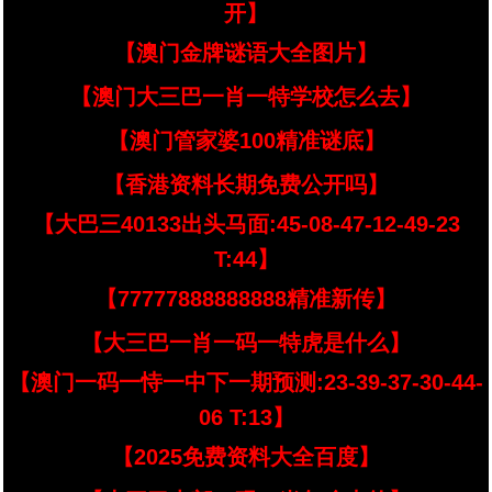
开】
【澳门金牌谜语大全图片】
【澳门大三巴一肖一特学校怎么去】
【澳门管家婆100精准谜底】
【香港资料长期免费公开吗】
【大巴三40133出头马面:45-08-47-12-49-23
T:44】
【77777888888888精准新传】
【大三巴一肖一码一特虎是什么】
【澳门一码一恃一中下一期预测:23-39-37-30-44-
06 T:13】
【2025免费资料大全百度】