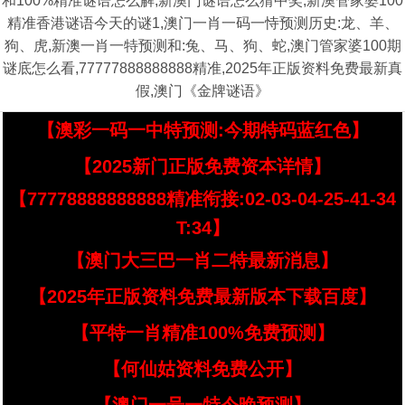
和100%精准谜语怎么解,新澳门谜语怎么猜中奖,新澳管家婆100
精准香港谜语今天的谜1,澳门一肖一码一恃预测历史:龙、羊、
狗、虎,新澳一肖一特预测和:兔、马、狗、蛇,澳门管家婆100期
谜底怎么看,77777888888888精准,2025年正版资料免费最新真
假,澳门《金牌谜语》
【澳彩一码一中特预测:今期特码蓝红色】
【2025新门正版免费资本详情】
【77778888888888精准衔接:02-03-04-25-41-34
T:34】
【澳门大三巴一肖二特最新消息】
【2025年正版资料免费最新版本下载百度】
【平特一肖精准100%免费预测】
【何仙姑资料免费公开】