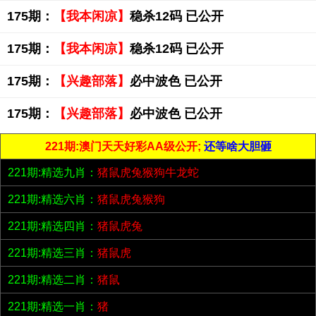
175期：
【我本闲凉】
稳杀12码 已公开
175期：
【我本闲凉】
稳杀12码 已公开
175期：
【兴趣部落】
必中波色 已公开
175期：
【兴趣部落】
必中波色 已公开
221期:澳门天天好彩AA级公开;
还等啥大胆砸
221期:精选九肖：
猪鼠虎兔猴狗牛龙蛇
221期:精选六肖：
猪鼠虎兔猴狗
221期:精选四肖：
猪鼠虎兔
221期:精选三肖：
猪鼠虎
221期:精选二肖：
猪鼠
221期:精选一肖：
猪