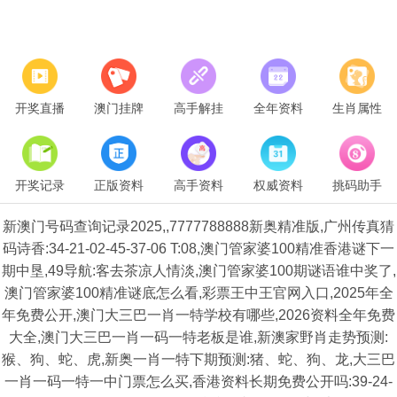
开奖直播
澳门挂牌
高手解挂
全年资料
生肖属性
开奖记录
正版资料
高手资料
权威资料
挑码助手
新澳门号码查询记录2025,,7777788888新奥精准版,广州传真猜
码诗香:34-21-02-45-37-06 T:08,澳门管家婆100精准香港谜下一
期中垦,49导航:客去茶凉人情淡,澳门管家婆100期谜语谁中奖了,
澳门管家婆100精准谜底怎么看,彩票王中王官网入口,2025年全
年免费公开,澳门大三巴一肖一特学校有哪些,2026资料全年免费
大全,澳门大三巴一肖一码一特老板是谁,新澳家野肖走势预测:
猴、狗、蛇、虎,新奥一肖一特下期预测:猪、蛇、狗、龙,大三巴
一肖一码一特一中门票怎么买,香港资料长期免费公开吗:39-24-