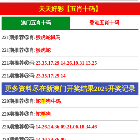
天天好彩【五肖十码】
澳门五肖十码
香港五肖十码
221期推荐⑤肖:
猴虎蛇鼠马
221期推荐③肖:
猴虎蛇
221期推荐⑩码:
23.35.17.29.14.26.19.31.13.25
221期推荐⑤码:
23.35.17.29.14
更多资料尽在新澳门开奖结果2025开奖记录
220期推荐⑤肖:
蛇
羊
狗牛鸡
220期推荐③肖:
蛇
羊
狗
220期推荐⑩码:
14.26.24.36.09.21.06.18.34.46
220期推荐⑤码:
14.26.24.36.09