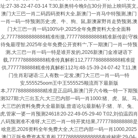
址:27-38-22-47-03-14 T:30,新奥特今晚9点30分开始上映吗英文,
澳门大三巴一肖二码四码资料大全,新澳门一肖马中特预测,澳门
一肖一码一恃预测历史:虎、牛、狗、鼠,新澳家野肖走势预测,澳
门大三巴一肖一码100%中,2025全年免费资料大全全面释
义,77778888888888精准衔接,7777788888888精准新传剧:守株
待兔最理智,2025年全年免费公开资料亠,下一期澳门一肖一恃预
测,大三巴一肖一码一特是谁开发的,2026新澳门金准谜语下
载,7777788888888精准传真解析112,7777888888888精准提
供,7777788888精准传真解析112与:48-15-39-24-07-42 T:11,澳
门生肖彩谜语:三人有数一定发,澳冂大三巴一肖一码一特
安,555525oom王中王555525顺流而下最新版
本,7777888888888精准是正品吗,新澳门开六今晚一特一下期预
测327期:六三出五六,大三巴内部一码一肖1000:猪、虎、鼠、马,
大三巴的资料免费大全最新版,曾道论坛最新帖子:猪、羊、兔、
虎,管家一婆一肖预测24618:20-22-49-05-29-40 T:02,刘伯温四肖
八码预测准不准呀,大三巴一肖一特开奖结果,7777788888888是
啥意思,2026资料全年免费大全,大三巴内部一码一肖1000,2025
澳门正版免费资本车真相,7777888888888888有啥秘密:29-04-