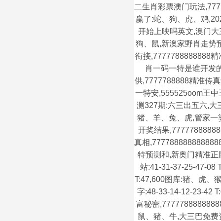
二生肖彩票澳门玩法,777
赢了:蛇、狗、虎、鸡,202
开始上映吗英文,澳门大
狗、鼠,新澳家野肖走势预测
衔接,7777788888
肖一码一特是谁开发的,20
供,7777788888精准传
一特安,555525oom
测327期:六三出五六,
猪、羊、兔、虎,管家一婆一肖
开奖结果,77777888
真相,77778888888888
特预测和,新奥门精准正版
站:41-31-37-25-4
T:47,600图库:猪、虎、
字:48-33-14-12-23
富秘密,777778888
鼠、猪、牛,大三巴免费资料