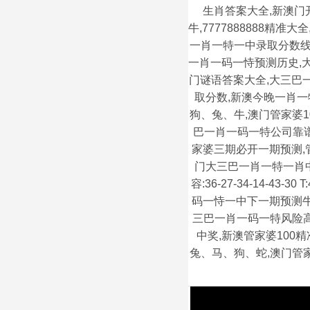
生肖答案大全,新澳门开
牛,7777888888精
一肖一特一中录取分数线:
一肖一码一恃预测历史,
门谜语答案大全,大三巴
取分数,新澳今晚一肖一
狗、兔、牛,澳门管家婆1
巴一肖一码一特公司靠谱吗
家婆三期必开一期预测,管家婆1
门大三巴一肖一特一肖中免费
容:36-27-34-14-4
码一恃一中下一期预测牛郎织
三巴一肖一码一特风险高
中奖,新澳管家婆100
兔、马、狗、蛇,澳门管家婆