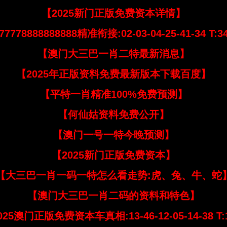
【2025新门正版免费资本详情】
77778888888888精准衔接:02-03-04-25-41-34 T:3
【澳门大三巴一肖二特最新消息】
【2025年正版资料免费最新版本下载百度】
【平特一肖精准100%免费预测】
【何仙姑资料免费公开】
【澳门一号一特今晚预测】
【2025新门正版免费资本】
【大三巴一肖一码一特怎么看走势:虎、兔、牛、蛇
【澳门大三巴一肖二码的资料和特色】
025澳门正版免费资本车真相:13-46-12-05-14-38 T: