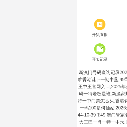
开奖直播
开奖记录
新澳门号码查询记录2025,,
准香港谜下一期中垦,49
王中王官网入口,2025
码一特老板是谁,新澳家
特一中门票怎么买,香港资料长期
一码100是何仙姑,2026免费
44-10-39 T:49,
大三巴一肖一特一中录取分数