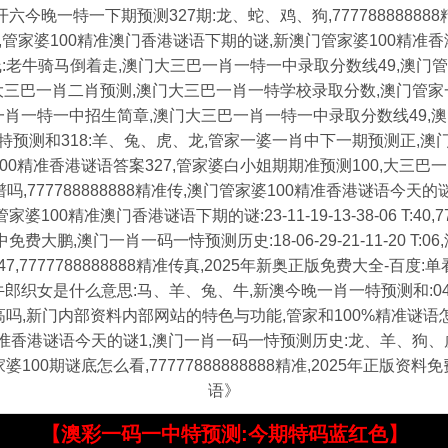
六今晚一特一下期预测327期:龙、蛇、鸡、狗,77778888888
准大全,管家婆100精准澳门香港谜语下期的谜,新澳门管家婆100精
老牛骑马倒着走,澳门大三巴一肖一特一中录取分数线49,澳门管
大三巴一肖二肖预测,澳门大三巴一肖一特学校录取分数,澳门管家
一肖一特一中招生简章,澳门大三巴一肖一特一中录取分数线49,
特预测和318:羊、兔、虎、龙,管家一婆一肖中下一期预测正,澳
00精准香港谜语答案327,管家婆白小姐期期准预测100,大三巴一
,777788888888精准传,澳门管家婆100精准香港谜语今天
00精准澳门香港谜语下期的谜:23-11-19-13-38-06 T:40,77
大鹏,澳门一肖一码一恃预测历史:18-06-29-21-11-20 T:0
3-30 T:47,7777788888888精准传真,2025年新奥正版免费大全-
女是什么意思:马、羊、兔、牛,新澳今晚一肖一特预测和:04-44-31-1
吗,新门内部资料内部网站的特色与功能,管家和100%精准谜语
精准香港谜语今天的谜1,澳门一肖一码一恃预测历史:龙、羊、狗、
100期谜底怎么看,77777888888888精准,2025年正版资
语》
【澳彩一码一中特预测:今期特码蓝红色】