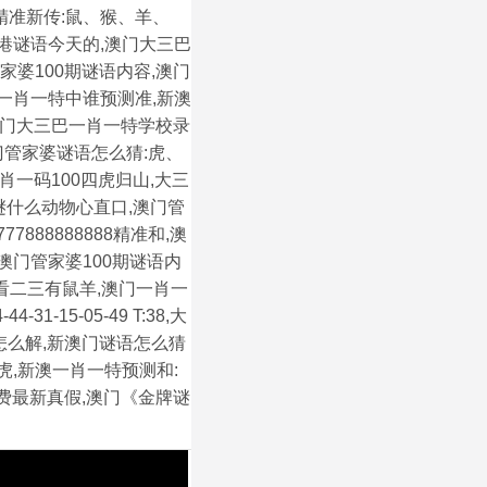
8精准新传:鼠、猴、羊、
准香港谜语今天的,澳门大三巴
家婆100期谜语内容,澳门
一肖一特中谁预测准,新澳
澳门大三巴一肖一特学校录
门管家婆谜语怎么猜:虎、
肖一码100四虎归山,大三
的谜什么动物心直口,澳门管
77888888888精准和,澳
6,澳门管家婆100期谜语内
百度:单看二三有鼠羊,澳门一肖一
5-05-49 T:38,大
怎么解,新澳门谜语怎么猜
虎,新澳一肖一特预测和:
料免费最新真假,澳门《金牌谜