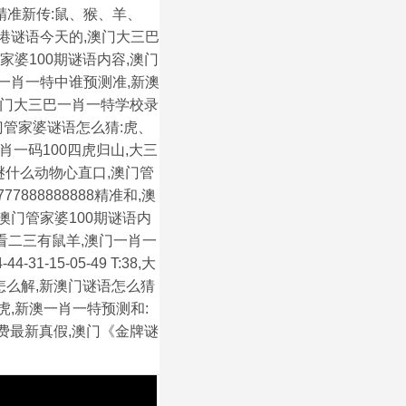
8精准新传:鼠、猴、羊、
准香港谜语今天的,澳门大三巴
家婆100期谜语内容,澳门
一肖一特中谁预测准,新澳
澳门大三巴一肖一特学校录
门管家婆谜语怎么猜:虎、
肖一码100四虎归山,大三
的谜什么动物心直口,澳门管
77888888888精准和,澳
6,澳门管家婆100期谜语内
百度:单看二三有鼠羊,澳门一肖一
5-05-49 T:38,大
怎么解,新澳门谜语怎么猜
虎,新澳一肖一特预测和:
料免费最新真假,澳门《金牌谜