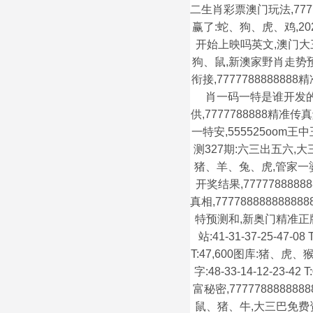
二生肖彩票澳门玩法,777
赢了:蛇、狗、虎、鸡,202
开始上映吗英文,澳门大
狗、鼠,新澳家野肖走势预测
衔接,7777788888
肖一码一特是谁开发的,20
供,7777788888精准传
一特安,555525oom
测327期:六三出五六,
猪、羊、兔、虎,管家一婆一肖
开奖结果,77777888
真相,77778888888888
特预测和,新奥门精准正版
站:41-31-37-25-4
T:47,600图库:猪、虎、
字:48-33-14-12-23
富秘密,777778888
鼠、猪、牛,大三巴免费资料