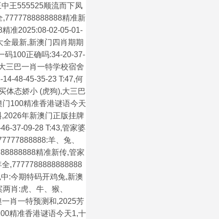
王中王555525顺流而下凤
77788888888精准新
2025:08-02-05-01-
谜语大全最新,新澳门四肖期期
0正确吗:34-20-37-
粗,澳门大三巴一肖一特学校宿舍
45-35-23 T:47,何
钱买体态娇小 (虎狗),大三巴
,澳门100精准香港谜语今天
,2026年新澳门正版挂牌
7-09-28 T:43,管家婆
7777888888:羊、兔、
888888精准新传,管家
7777788888888888
中:今期特码开鸡兔,新澳
答案两肖:虎、牛、猴、
3,新澳一肖一特预测和,2025芳
00精准香港谜语今天1,十