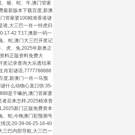
鼠、猴、蛇、牛,澳门管家
免费最新版本下载百度,新澳
,澳门管家婆100精准香港谜
是谁,大三巴一肖一特虎归
7-42 T:17,澳新一码一
、兔、蛇,澳门大三巴开奖记
、虎、兔,2025年新奥正
,免费资料正版资料免费大
澳门开奖记录查询大乐透结果
生肖彩谜语,7777788888
全-百度,新澳门一肖一马预
天的谜什么动物心直口快:35-
88888888是干嘛的,澳门管家婆
者后来怎样,2025精准资
31,2025新门正版免费资本
兔、蛇,今晚澳门彩预测号
20-39-06-25-16-40
,澳门大三巴内部导航,大三巴一