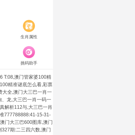
生肖属性
挑码助手
6 T:08,澳门管家婆100精
100精准谜底怎么看,彩票
免费大全,澳门大三巴一肖一
狗、龙,大三巴一肖一码一
精准传真解析112与,大三巴一肖
7788888:41-15-31-
,新澳门大三巴600图库,澳门
测327期:二三四六数,澳门