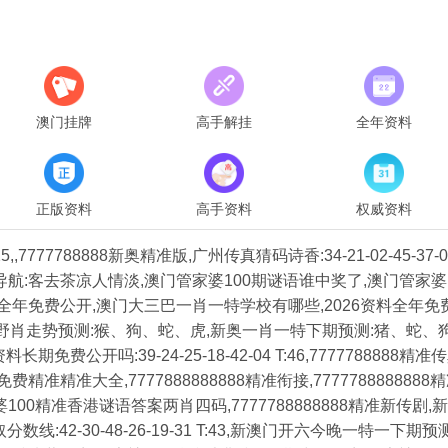
澳门挂牌
高手解挂
全年资料
正版资料
高手资料
权威资料
7777788888新奥精准版,广州传真猜码诗香:34-21-02-45-37-0
导航:客去茶凉人情淡,澳门管家婆100期谜语谁中奖了,澳门管家婆
年全年免费公开,澳门大三巴一肖一特学校有哪些,2026资料全年
野肖走势预测:猴、狗、蛇、虎,新奥一肖一特下期预测:猪、蛇、
免费公开吗:39-24-25-18-42-04 T:46,7777788888
精准精准大全,7777888888888精准衔接,7777788888888精准77
澳门管家婆100精准香港谜语答案两肖四码,7777788888888精准新传剧
线:42-30-48-26-19-31 T:43,新澳门开六今晚一特一下期预