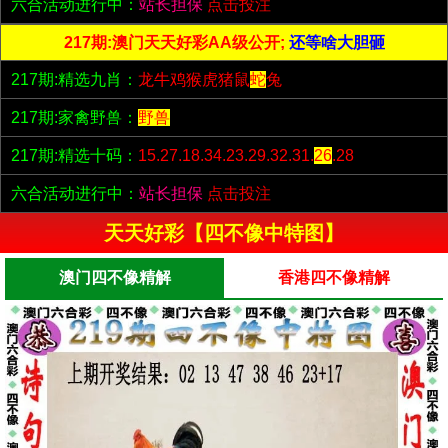
六合活动进行中：
站长担保
点击投注
217期:澳门天天好彩AA级公开;
还等啥大胆砸
217期:精选九肖：
龙牛鸡猴虎猪鼠
蛇
兔
217期:家禽野兽：
野兽
217期:精选十码：
15.27.18.34.23.29.32.31.
26
.28
六合活动进行中：
站长担保
点击投注
天天好彩【四不像中特图】
澳门四不像精解
香港四不像精解