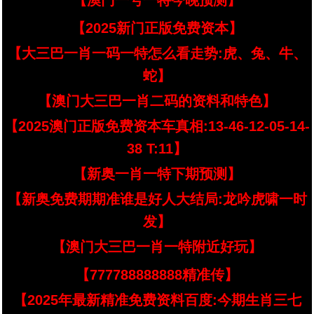
【澳门一号一特今晚预测】
【2025新门正版免费资本】
【大三巴一肖一码一特怎么看走势:虎、兔、牛、
蛇】
【澳门大三巴一肖二码的资料和特色】
【2025澳门正版免费资本车真相:13-46-12-05-14-
38 T:11】
【新奥一肖一特下期预测】
【新奥免费期期准谁是好人大结局:龙吟虎啸一时
发】
【澳门大三巴一肖一特附近好玩】
【777788888888精准传】
【2025年最新精准免费资料百度:今期生肖三七