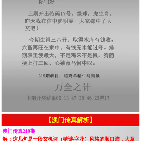
【澳门传真解析】
澳门传真219期
解：这几句是一段玄机诗（猜谜/字花）风格的顺口溜，大意