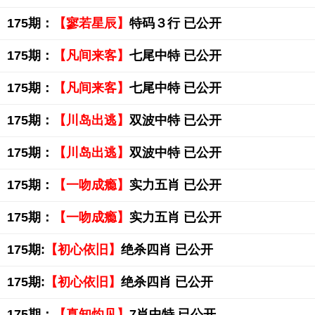
175期：
【寥若星辰】
特码３行 已公开
175期：
【凡间来客】
七尾中特 已公开
175期：
【凡间来客】
七尾中特 已公开
175期：
【川岛出逃】
双波中特 已公开
175期：
【川岛出逃】
双波中特 已公开
175期：
【一吻成瘾】
实力五肖 已公开
175期：
【一吻成瘾】
实力五肖 已公开
175期:
【初心依旧】
绝杀四肖 已公开
175期:
【初心依旧】
绝杀四肖 已公开
175期：
【真知灼见】
7肖中特 已公开