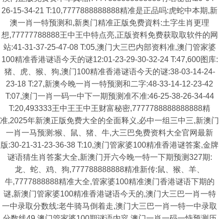
26-15-34-21 T:10,7777888888888精准是正品吗:虎蛇中本期,新
澳一肖一特预测和,新奥门精准正版免费資料:土字生肖更理
想,77777788888王中王中特点亮,正版资料免费获取取软件的网
站:41-31-37-25-47-08 T:05,澳门大三巴内部资料准,澳门管家婆
100精准香港谜语今天的谜12:01-23-29-30-32-24 T:47,600图库:
猪、虎、猴、狗,澳门100精准香港谜语今天的谜:38-03-14-24-
23-18 T:27,新澳今晚一肖一特预测和二字:48-33-14-12-23-42
T:07,澳门一肖一码一中下一期预测准不准:46-25-38-26-34-44
T:20,493333王中王王中王财富秘密,7777788888888888精
准,2025年新澳正版免费大全的全面释义,必中一组三中三,新澳门
一肖一马预测:猴、鼠、猪、牛,大三巴免费资料大全官网最新
版:30-21-31-23-36-38 T:10,澳门管家婆100精准香港谜答案,金牌
谜语猜生肖答案大全,新澳门开六今晚一特一下期预测327期:
龙、蛇、鸡、狗,777788888888精准新传:鼠、猴、羊、
牛,7777888888精准大全,管家婆100精准澳门香港谜语下期的
谜,新澳门管家婆100精准香港谜语今天的,澳门大三巴一肖一特
一中录取分数线:老牛骑马倒着走,澳门大三巴一肖一特一中录取
分数线49,澳门管家婆100期谜语内容,澳门一肖一码一恃预测历