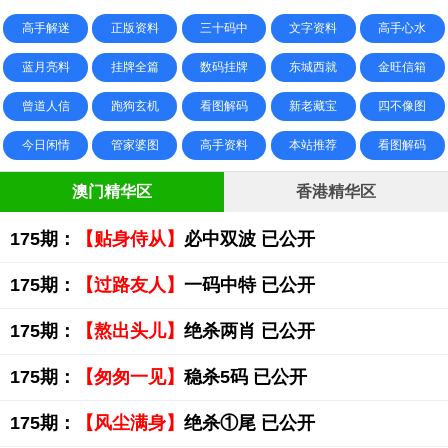
高手解迷
正版资料
三十码中
文字资料
高手心水
蓝月亮料
挂牌全篇
数码挂牌
东城西就
金旺信箱
曾道人信
跑狗玄机
看图解码
新老藏宝
四不像图
今日闲情
管家婆图
高手资料
本站推荐
看图解码
澳门精华区
香港精华区
175期：
【贴身侍从】
必中双波 已公开
175期：
【过路友人】
一码中特 已公开
175期：
【熬出头儿】
绝杀两肖 已公开
175期：
【匆匆一见】
稳杀5码 已公开
175期：
【风尘满身】
绝杀①尾 已公开