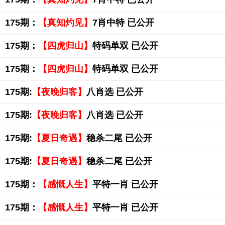
175期：
【真知灼见】
7肖中特 已公开
175期：
【四虎归山】
特码单双 已公开
175期：
【四虎归山】
特码单双 已公开
175期:
【夜晚归客】
八肖选 已公开
175期:
【夜晚归客】
八肖选 已公开
175期:
【夏日奇遇】
稳杀二尾 已公开
175期:
【夏日奇遇】
稳杀二尾 已公开
175期：
【感慨人生】
平特一肖 已公开
175期：
【感慨人生】
平特一肖 已公开