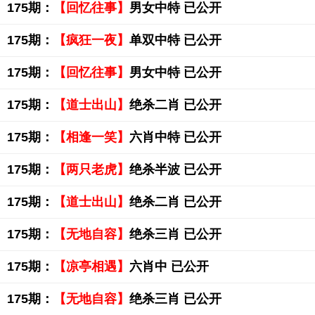
175期：
【回忆往事】
男女中特 已公开
175期：
【疯狂一夜】
单双中特 已公开
175期：
【回忆往事】
男女中特 已公开
175期：
【道士出山】
绝杀二肖 已公开
175期：
【相逢一笑】
六肖中特 已公开
175期：
【两只老虎】
绝杀半波 已公开
175期：
【道士出山】
绝杀二肖 已公开
175期：
【无地自容】
绝杀三肖 已公开
175期：
【凉亭相遇】
六肖中 已公开
175期：
【无地自容】
绝杀三肖 已公开