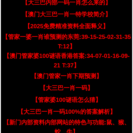
【大三巴内部一码一肖怎么来的】
【澳门大三巴一肖一特学校简介】
【2025免费精准资料全面释义】
【管家一婆一肖谁预测的东莞:39-15-25-02-31-35
T:12】
【澳门管家婆100谜语香港答案:34-07-01-16-09-
21 T:37】
【澳门管家一肖下期预测】
【大三巴一肖一码】
【管家婆100谜语怎么猜】
【大三巴一肖一码100%的答案解析】
【新门内部资料内部网站的特色与功能:鼠、猴、
蛇、牛】