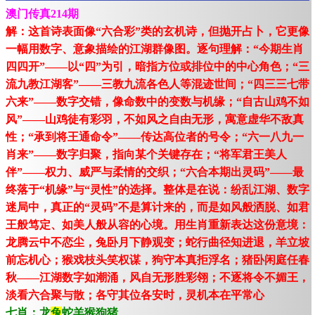
澳门传真214期
解：这首诗表面像“六合彩”类的玄机诗，但抛开占卜，它更像
一幅用数字、意象描绘的江湖群像图。逐句理解：“今期生肖
四四开”——以“四”为引，暗指方位或排位中的中心角色；“三
流九教江湖客”——三教九流各色人等混迹世间；“四三三七带
六来”——数字交错，像命数中的变数与机缘；“自古山鸡不如
风”——山鸡徒有彩羽，不如风之自由无形，寓意虚华不敌真
性；“承到将王通命令”——传达高位者的号令；“六一八九一
肖来”——数字归聚，指向某个关键存在；“将军君王美人
伴”——权力、威严与柔情的交织；“六合本期出灵码”——最
终落于“机缘”与“灵性”的选择。整体是在说：纷乱江湖、数字
迷局中，真正的“灵码”不是算计来的，而是如风般洒脱、如君
王般笃定、如美人般从容的心境。用生肖重新表达这份意境：
龙腾云中不恋尘，兔卧月下静观变；蛇行曲径知进退，羊立坡
前忘机心；猴戏枝头笑权谋，狗守本真拒浮名；猪卧闲庭任春
秋——江湖数字如潮涌，风自无形胜彩翎；不逐将令不媚王，
淡看六合聚与散；各守其位各安时，灵机本在平常心
七肖：龙
兔
蛇羊猴狗猪