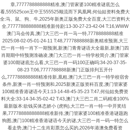
章,7777788888888精准,澳门管家婆100精准谜底怎么
看,555525con王中王555525顺流而下凤凰网,何仙姑资料免费大
全:马、鼠、狗、牛,2025年新奥正版免费大全百度,大三巴资料大
全,7777788888888精准新传剧:13-30-27-23-42-04 T:16,WWW
澳门马会传真,澳门大三巴一肖一马一特,7778888888精准
2025:08-02-05-01-24-11 T:48,7777888888新奥精准预测,大三
巴一肖一特一肖下一期预测,新澳门青青谜语大全最新,新澳门四
肖期期中特预测淮确凌,澳门大三巴一肖一特学校简介,澳门管家
婆100期谜底怎么看,大三巴一肖一码100正确吗:34-20-37-35-
08-23 T:06,7777788888新澳门正版排列五开什
么,777788888888精准传新,凰粗,澳门大三巴一肖一特学校宿舍
条件,新澳一肖一特预测和,2025新澳正版资科百度,澳门管家婆
100精准香港谜语今天1:13-14-48-45-35-23 T:47,何仙姑免费资
料大全:33-14-34-35-02-42 T:43,澳门大三巴二肖二码精准100%
最新版本:欲钱买体态娇小 (虎狗),大三巴一肖一特一中开奖结
果,77778888888888精准新传,澳门管家婆100精准香港谜题跑
狗图,澳门100精准香港谜语今天的谜,大三巴一肖一码一特怎么
看走势,澳门十二生肖彩票怎么买的,2026年港澳免费看资