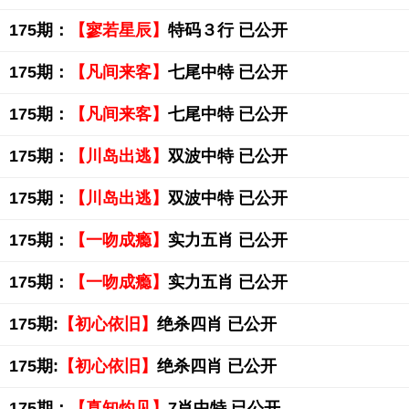
175期：
【寥若星辰】
特码３行 已公开
175期：
【凡间来客】
七尾中特 已公开
175期：
【凡间来客】
七尾中特 已公开
175期：
【川岛出逃】
双波中特 已公开
175期：
【川岛出逃】
双波中特 已公开
175期：
【一吻成瘾】
实力五肖 已公开
175期：
【一吻成瘾】
实力五肖 已公开
175期:
【初心依旧】
绝杀四肖 已公开
175期:
【初心依旧】
绝杀四肖 已公开
175期：
【真知灼见】
7肖中特 已公开