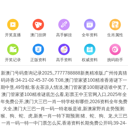
开奖直播
澳门挂牌
高手解挂
全年资料
生肖属性
开奖记录
正版资料
高手资料
权威资料
挑码助手
新澳门号码查询记录2025,,7777788888新奥精准版,广州传真猜
码诗香:34-21-02-45-37-06 T:08,澳门管家婆100精准香港谜下一
期中垦,49导航:客去茶凉人情淡,澳门管家婆100期谜语谁中奖了,
澳门管家婆100精准谜底怎么看,彩票王中王官网入口,2025年全
年免费公开,澳门大三巴一肖一特学校有哪些,2026资料全年免费
大全,澳门大三巴一肖一码一特老板是谁,新澳家野肖走势预测:
猴、狗、蛇、虎,新奥一肖一特下期预测:猪、蛇、狗、龙,大三巴
一肖一码一特一中门票怎么买,香港资料长期免费公开吗:39-24-