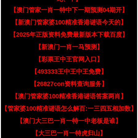
【澳门管家一肖一特中下一期预测04期开】
【新澳门管家婆100精准香港谜语今天的】
【2025年正版资料免费最新版本下载百度】
【新澳门一肖一马预测】
【彩票王中王官网入口】
【493333王中王中王免费】
【26827con资料查询服务】
【澳门管家婆100精准香港谜语答案两肖】
【管家婆100精准谜语怎么解百:一三四五相加数】
【澳门大三巴一肖一特一中老板是谁】
【大三巴一肖一特虎归山】