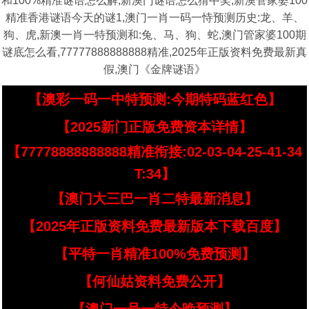
和100%精准谜语怎么解,新澳门谜语怎么猜中奖,新澳管家婆100
精准香港谜语今天的谜1,澳门一肖一码一恃预测历史:龙、羊、
狗、虎,新澳一肖一特预测和:兔、马、狗、蛇,澳门管家婆100期
谜底怎么看,77777888888888精准,2025年正版资料免费最新真
假,澳门《金牌谜语》
【澳彩一码一中特预测:今期特码蓝红色】
【2025新门正版免费资本详情】
【77778888888888精准衔接:02-03-04-25-41-34
T:34】
【澳门大三巴一肖二特最新消息】
【2025年正版资料免费最新版本下载百度】
【平特一肖精准100%免费预测】
【何仙姑资料免费公开】