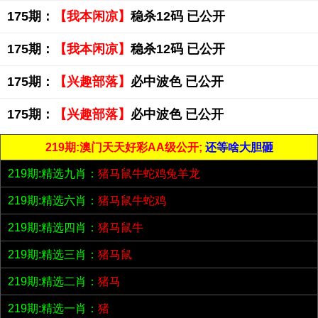
175期：
【我本闲凉】
稳杀12码 已公开
175期：
【我本闲凉】
稳杀12码 已公开
175期：
【兴趣部落】
必中波色 已公开
175期：
【兴趣部落】
必中波色 已公开
219期:澳门天天好彩AA级公开;
还等啥大胆砸
219期:精选九肖：
猪马鼠牛蛇鸡兔羊龙
219期:精选六肖：
猪马鼠牛蛇鸡
219期:精选四肖：
猪马鼠牛
219期:精选三肖：
猪马鼠
219期:精选二肖：
猪马
219期:精选一肖：
猪