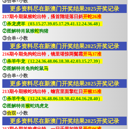
③合单+小数
更多资料尽在新澳门开奖结果2025开奖记录
217期今期鼠猴蛇出特，搔首隋堤落日斜
开蛇26准
①
杀龙虎羊（03.15.27.39.05.17.29.41.12.24.36.48）
②图解特肖鼠猴
蛇
狗猪
③合单+小数
更多资料尽在新澳门开奖结果2025开奖记录
216期今期免狗蛇出特，镜里堪惊两鬓霜
开马37准
①
杀羊牛龙（12.24.36.48.06.18.30.42.03.15.27.39）
②图解特肖免狗蛇鼠
马
③合单+小数
更多资料尽在新澳门开奖结果2025开奖记录
213期今期猴蛇鸡出特，蟾宫里面擎红日
开猴35准
①
杀羊牛兔（12.24.36.48.06.18.30.42.04.16.28.40）
②图解特肖
猴
蛇鸡虎龙
③
合双
+小数
更多资料尽在新澳门开奖结果2025开奖记录
212期今期羊狗虎出特，一日千里如旋风
开牛06准