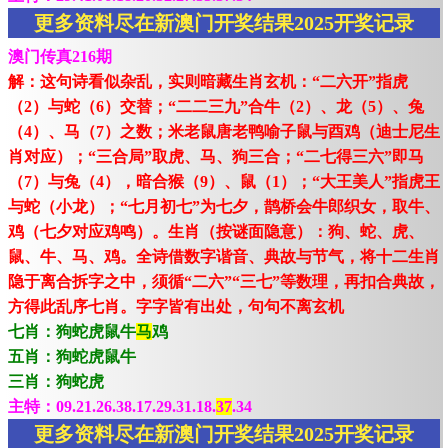
更多资料尽在新澳门开奖结果2025开奖记录
澳门传真216期
解：这句诗看似杂乱，实则暗藏生肖玄机：“二六开”指虎
（2）与蛇（6）交替；“二二三九”合牛（2）、龙（5）、兔
（4）、马（7）之数；米老鼠唐老鸭喻子鼠与酉鸡（迪士尼生
肖对应）；“三合局”取虎、马、狗三合；“二七得三六”即马
（7）与兔（4），暗合猴（9）、鼠（1）；“大王美人”指虎王
与蛇（小龙）；“七月初七”为七夕，鹊桥会牛郎织女，取牛、
鸡（七夕对应鸡鸣）。生肖（按谜面隐意）：狗、蛇、虎、
鼠、牛、马、鸡。全诗借数字谐音、典故与节气，将十二生肖
隐于离合拆字之中，须循“二六”“三七”等数理，再扣合典故，
方得此乱序七肖。字字皆有出处，句句不离玄机
七肖：狗蛇虎鼠牛
马
鸡
五肖：狗蛇虎鼠牛
三肖：狗蛇虎
主特：09.21.26.38.17.29.31.18.
37
.34
更多资料尽在新澳门开奖结果2025开奖记录