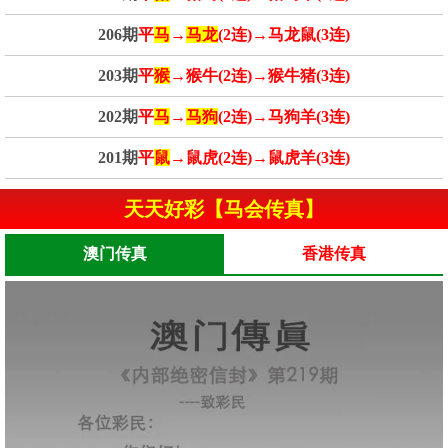
206期
平
马
→
马龙
(2连)→马龙鼠(3连)
203期
平
猴
→猴牛(2连)→猴牛猪(3连)
202期
平
马
→
马狗
(2连)→马狗羊(3连)
201期
平
鼠
→鼠虎(2连)→鼠虎羊(3连)
天天好彩【马会传真】
澳门传真
香港传真