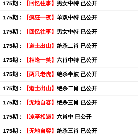
175期：
【回忆往事】
男女中特 已公开
175期：
【疯狂一夜】
单双中特 已公开
175期：
【回忆往事】
男女中特 已公开
175期：
【道士出山】
绝杀二肖 已公开
175期：
【相逢一笑】
六肖中特 已公开
175期：
【两只老虎】
绝杀半波 已公开
175期：
【道士出山】
绝杀二肖 已公开
175期：
【无地自容】
绝杀三肖 已公开
175期：
【凉亭相遇】
六肖中 已公开
175期：
【无地自容】
绝杀三肖 已公开