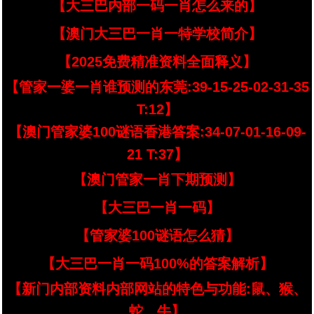
【大三巴内部一码一肖怎么来的】
【澳门大三巴一肖一特学校简介】
【2025免费精准资料全面释义】
【管家一婆一肖谁预测的东莞:39-15-25-02-31-35
T:12】
【澳门管家婆100谜语香港答案:34-07-01-16-09-
21 T:37】
【澳门管家一肖下期预测】
【大三巴一肖一码】
【管家婆100谜语怎么猜】
【大三巴一肖一码100%的答案解析】
【新门内部资料内部网站的特色与功能:鼠、猴、
蛇、牛】