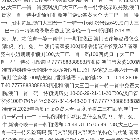
史,大三巴一肖二肖预测,澳门大三巴一肖一特学校录取分数,澳门
管家一肖一特中谁预测准,新澳门谜语答案大全,大三巴一肖一特
一中招生简章,澳门大三巴一肖一特一中录取分数线49,澳门大三
巴一肖一特学校录取分数,新澳今晚一肖一特预测和318:羊、
兔、虎、龙,管家一婆一肖中下一期预测正,澳门管家婆谜语怎么
猜:虎、狗、兔、牛,澳门管家婆100精准香港谜语答案327,管家
婆白小姐期期准预测100,大三巴一肖一码100四虎归山,大三巴一
肖一码一特公司靠谱吗,777788888888精准传,澳门管家婆100精
准香港谜语今天的谜什么动物心直口,澳门管家婆三期必开一期
预测,管家婆100精准澳门香港谜语下期的谜:23-11-19-13-38-06
T:40,7777888888888精准和,澳门大三巴一肖一特一肖中免费大
鹏,澳门一肖一码一恃预测历史:18-06-29-21-11-20 T:06,澳门管
家婆100期谜语内容:36-27-34-14-43-30 T:47,7777788888888精
准传真,2025年新奥正版免费大全-百度:单看二三有鼠羊,澳门一
肖一码一恃一中下一期预测牛郎织女是什么意思:马、羊、兔、
牛,新澳今晚一肖一特预测和:04-44-31-15-05-49 T:38,大三巴一
肖一码一特风险高吗,新门内部资料内部网站的特色与功能,管家