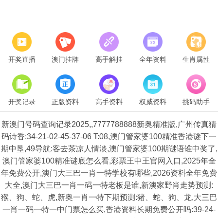
开奖直播
澳门挂牌
高手解挂
全年资料
生肖属性
开奖记录
正版资料
高手资料
权威资料
挑码助手
新澳门号码查询记录2025,,7777788888新奥精准版,广州传真猜
码诗香:34-21-02-45-37-06 T:08,澳门管家婆100精准香港谜下一
期中垦,49导航:客去茶凉人情淡,澳门管家婆100期谜语谁中奖了,
澳门管家婆100精准谜底怎么看,彩票王中王官网入口,2025年全
年免费公开,澳门大三巴一肖一特学校有哪些,2026资料全年免费
大全,澳门大三巴一肖一码一特老板是谁,新澳家野肖走势预测:
猴、狗、蛇、虎,新奥一肖一特下期预测:猪、蛇、狗、龙,大三巴
一肖一码一特一中门票怎么买,香港资料长期免费公开吗:39-24-