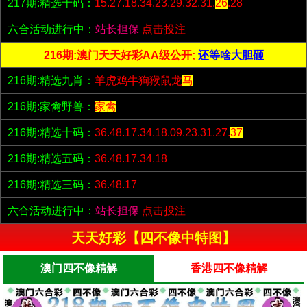
217期:精选十码：
15.27.18.34.23.29.32.31.
26
.28
六合活动进行中：
站长担保
点击投注
216期:澳门天天好彩AA级公开;
还等啥大胆砸
216期:精选九肖：
羊虎鸡牛狗猴鼠龙
马
216期:家禽野兽：
家禽
216期:精选十码：
36.48.17.34.18.09.23.31.27.
37
216期:精选五码：
36.48.17.34.18
216期:精选三码：
36.48.17
六合活动进行中：
站长担保
点击投注
天天好彩【四不像中特图】
澳门四不像精解
香港四不像精解