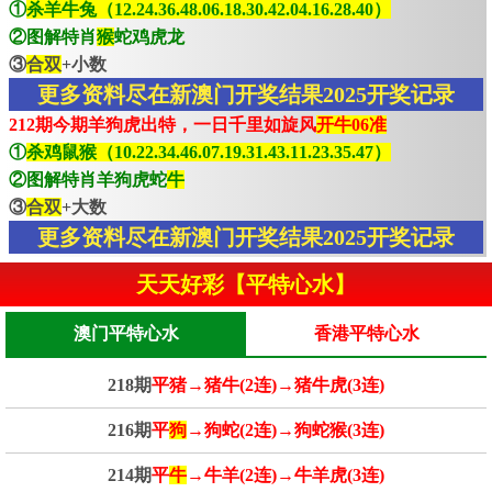
①
杀羊牛兔（12.24.36.48.06.18.30.42.04.16.28.40）
②图解特肖
猴
蛇鸡虎龙
③
合双
+小数
更多资料尽在新澳门开奖结果2025开奖记录
212期今期羊狗虎出特，一日千里如旋风
开牛06准
①
杀鸡鼠猴（10.22.34.46.07.19.31.43.11.23.35.47）
②图解特肖羊狗虎蛇
牛
③
合双
+大数
更多资料尽在新澳门开奖结果2025开奖记录
天天好彩【平特心水】
澳门平特心水
香港平特心水
218期
平猪→猪牛(2连)→猪牛虎(3连)
216期
平
狗
→狗蛇(2连)→狗蛇猴(3连)
214期
平
牛
→牛羊(2连)→牛羊虎(3连)