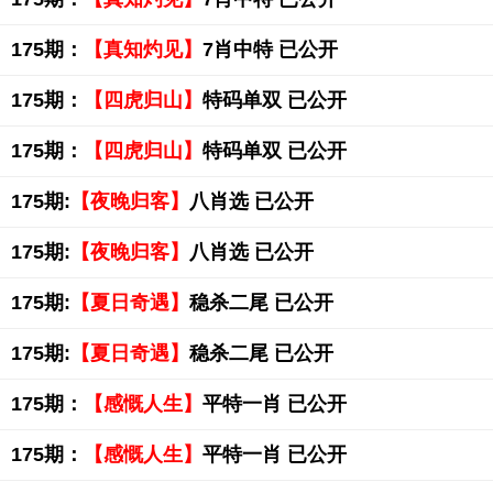
175期：
【真知灼见】
7肖中特 已公开
175期：
【四虎归山】
特码单双 已公开
175期：
【四虎归山】
特码单双 已公开
175期:
【夜晚归客】
八肖选 已公开
175期:
【夜晚归客】
八肖选 已公开
175期:
【夏日奇遇】
稳杀二尾 已公开
175期:
【夏日奇遇】
稳杀二尾 已公开
175期：
【感慨人生】
平特一肖 已公开
175期：
【感慨人生】
平特一肖 已公开