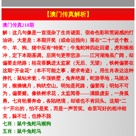
【澳门传真解析】
澳门传真218期
解：这几句像是一首混杂了生肖谜面、宿命色彩和荒诞感的打
油诗。大意是：本期开奖（或命运指向）落在“二十”这个数，
牛、羊、狗、猪中应有“特奖”；牛鬼蛇神四处回避，虎和猴相
冲，定下本期基调。后两句更带悲凉——江河湖海虽广阔，却
偏要走绝路；桂花香飘进太监家（无后、无望），铁树偏要在
这期“开金花”（本不可能之事，硬求奇迹）。用生肖表达这种
挣扎：鼠钻米瓮，牛顶铁壁，兔奔绝崖，蛇游旱地，马踏冰
河，猴摘镜月，狗吠空山。明知是死路，偏要闯；明知不可
为，偏要赌。像铁树求花，太监闻香——满眼虚妄，一身孤
勇。七肖轮番奔命，各陷绝境，却谁也不肯回头。这期“二
十”开出的，怕不是奖，而是一声苦笑。命里写好的相冲相
克，躲不过，也挣不脱
七肖：鼠牛兔蛇马猴狗
五肖：鼠牛兔蛇马