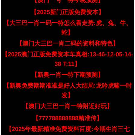
【澳门一号一特今晚预测】
【2025新门正版免费资本】
【大三巴一肖一码一特怎么看走势:虎、兔、牛、
蛇】
【澳门大三巴一肖二码的资料和特色】
【2025澳门正版免费资本车真相:13-46-12-05-14-
38 T:11】
【新奥一肖一特下期预测】
【新奥免费期期准谁是好人大结局:龙吟虎啸一时
发】
【澳门大三巴一肖一特附近好玩】
【777788888888精准传】
【2025年最新精准免费资料百度:今期生肖三七