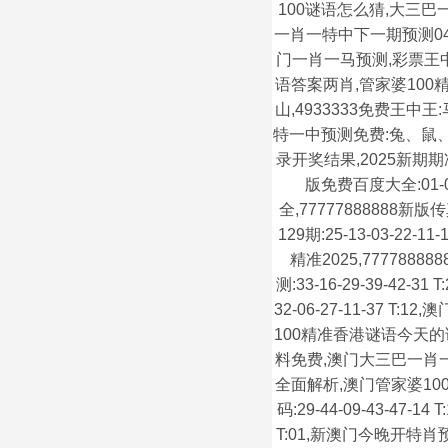
100谜语怎么猜,大三
一肖一特中下一期预测04
门一肖一马预测,彩票王中王
语答案两肖,管家婆10
山,4933333免费王中王
特一中预测免费:兔、鼠、
录开奖结果,2025新期
版免费百度大全:01-
全,7777788888
129期:25-13-03-2
精准2025,77778
测:33-16-29-39-
32-06-27-11-37 T:
100精准香港谜语今天的
料免费,澳门大三巴一肖一特学
全面解析,澳门管家婆1
码:29-44-09-43-47
T:01,新澳门今晚开特肖预