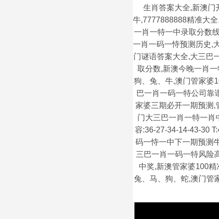
生肖答案大全,新澳门开
牛,7777888888精
一肖一特一中录取分数线:
一肖一码一恃预测历史,
门谜语答案大全,大三巴
取分数,新澳今晚一肖一
狗、兔、牛,澳门管家婆1
巴一肖一码一特公司靠谱吗
家婆三期必开一期预测,管家婆1
门大三巴一肖一特一肖中免费
容:36-27-34-14-4
码一恃一中下一期预测牛郎织
三巴一肖一码一特风险高
中奖,新澳管家婆100
兔、马、狗、蛇,澳门管家婆