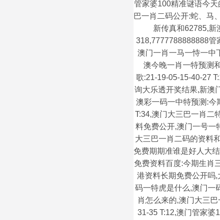
管家婆100精准谜语今天
巴一肖二码公开:蛇、马、牛
新传真和62785,新
318,7777788888
澳门一肖一马一恃一中下一
澳今晚一肖一特预测和318
歌:21-19-05-15
询大乐透开奖结果,新澳门管家
澳彩一码一中特预测:今期特码
T:34,澳门大三巴一肖
料免费公开,澳门一号一
大三巴一肖二码的资料和特色,
免费期期准谁是好人大结局:
免费资料百度:今期生肖三
港资料长期免费公开吗,大巴三4
码一特虎是什么,澳门一码一恃
肖怎么来的,澳门大三巴一
31-35 T:12,澳门管家