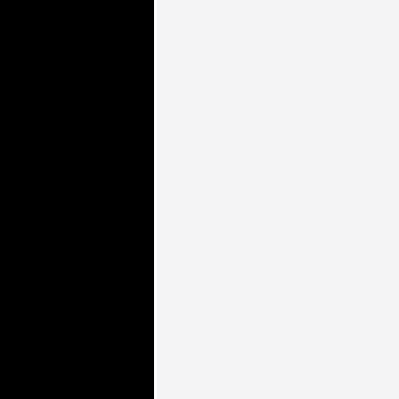
】
】
】