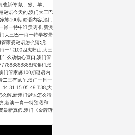
8精准新传:鼠、猴、羊、
准香港谜语今天的,澳门大三巴
家婆100期谜语内容,澳门
一肖一特中谁预测准,新澳
澳门大三巴一肖一特学校录
门管家婆谜语怎么猜:虎、
肖一码100四虎归山,大三
的谜什么动物心直口,澳门管
77888888888精准和,澳
6,澳门管家婆100期谜语内
百度:单看二三有鼠羊,澳门一肖一
5-05-49 T:38,大
怎么解,新澳门谜语怎么猜
虎,新澳一肖一特预测和:
料免费最新真假,澳门《金牌谜