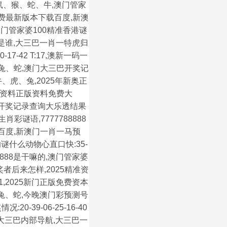
鼠、猴、蛇、牛,澳门管家
免费最新版本下载百度,新澳
,澳门管家婆100精准香港谜
是谁,大三巴一肖一特虎归
7-42 T:17,澳新一码一
、兔、蛇,澳门大三巴开奖记
、虎、兔,2025年新奥正
,免费资料正版资料免费大
澳门开奖记录查询大乐透结果
生肖彩谜语,7777788888
全-百度,新澳门一肖一马预
天的谜什么动物心直口快:35-
88888888是干嘛的,澳门管家婆
者后来怎样,2025精准资
31,2025新门正版免费资本
兔、蛇,今晚澳门彩预测号
20-39-06-25-16-40
,澳门大三巴内部导航,大三巴一