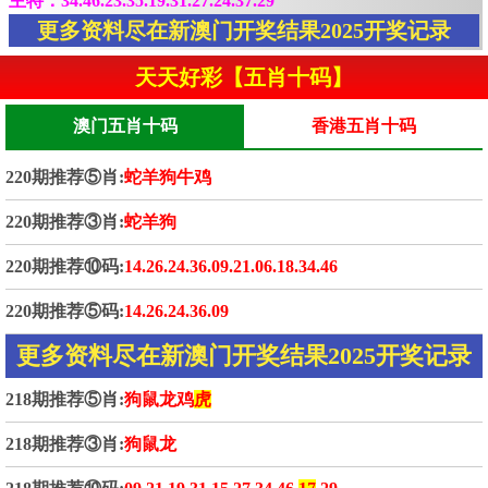
主特：34.46.23.35.19.31.27.24.37.29
更多资料尽在新澳门开奖结果2025开奖记录
天天好彩【五肖十码】
澳门五肖十码
香港五肖十码
220期推荐⑤肖:
蛇羊狗牛鸡
220期推荐③肖:
蛇羊狗
220期推荐⑩码:
14.26.24.36.09.21.06.18.34.46
220期推荐⑤码:
14.26.24.36.09
更多资料尽在新澳门开奖结果2025开奖记录
218期推荐⑤肖:
狗鼠龙鸡
虎
218期推荐③肖:
狗鼠龙