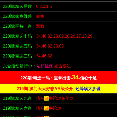
220期:精选尾数：
6.2.0.1.5
220期:家禽野兽：
家禽
220期:平特一肖：
双数
220期:精选十码：
34.46.32.23.09.28.26.27.18.29
220期:精选五码：
34.46.32.23.09
220期:精选三码：
34.46.32
六合活动进行中：
站长担保
点击投注
34
220期:精选一码：重拳出击-
-信心十足
219期:澳门天天好彩AA级公开;
还等啥大胆砸
219期:精选九肖：
猪马
鼠
牛蛇鸡兔羊龙
219期:精选六肖：
猪马
鼠
牛蛇鸡