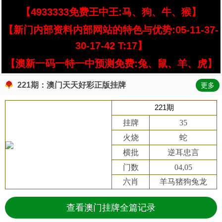
【4933333免费王中王:马、狗、牛、猴】
【新门内部资料内部网站的特色与优势:05-11-37-
30-17-42 T:17】
【澳新一码一特一中预测免费:兔、鼠、羊、虎】
221期：澳门天天好彩正版挂牌
更多
221期
挂牌
35
火烧
蛇
横批
逆耳忠言
门数
04,05
六肖
羊马猪狗兔龙
查看澳门挂牌全篇记录