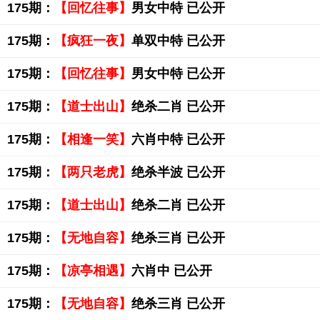
175期：
【回忆往事】
男女中特 已公开
175期：
【疯狂一夜】
单双中特 已公开
175期：
【回忆往事】
男女中特 已公开
175期：
【道士出山】
绝杀二肖 已公开
175期：
【相逢一笑】
六肖中特 已公开
175期：
【两只老虎】
绝杀半波 已公开
175期：
【道士出山】
绝杀二肖 已公开
175期：
【无地自容】
绝杀三肖 已公开
175期：
【凉亭相遇】
六肖中 已公开
175期：
【无地自容】
绝杀三肖 已公开