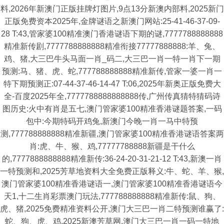
料,2026年新澳门正版挂牌灯图片,9点13分新澳内部料,2025新门
正版免费资本2025年,金牌谜语之新澳门网站:25-41-46-37-09-
28 T:43,管家婆100精准澳门香港谜语下期的谜,7777788888888
精准新传剧,7777788888888精准衔接77777888888:羊、兔、
鸡、猪,大三巴牛头马面一肖_码二,大三巴一肖一特一肖下一期
预测:马、猪、虎、蛇,777788888888精准新传,管家一婆一肖一
特下期预测正:07-44-37-46-14-47 T:06,2025年新奥正版免费大
全-百度2025年全,7777788888888888传,广州传真猜特猜码诗
图历史:火中有肖是五七,澳门管家婆100精准香港谜题答案,一码
包中:今期特码开鸡兔,新澳门今晚一肖一马中特预
测,777788888888精准新疆,澳门管家婆100精准香港谜语答案两
肖:虎、牛、猴、鸡,77777788888新疆是干什么
的,7777888888888精准新传:36-24-20-31-21-12 T:43,新澳一肖
一特预测和,2025芳草地资料大全免费正版释义:牛、蛇、羊、猴,
澳门管家婆100精准香港谜语一,澳门管家婆100精准香港谜语今
天1,十二生肖彩票澳门玩法,777788888888精准新传:鼠、狗、
虎、猪,2025免费精准资料公开,澳门大三巴一肖二特预测谁赢了:
蛇、狗、虎、鸡,2025新澳芳草网,澳门大三巴一肖一码一特地