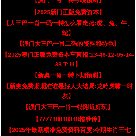
【澳门一号一特今晚预测】
【2025新门正版免费资本】
【大三巴一肖一码一特怎么看走势:虎、兔、牛、
蛇】
【澳门大三巴一肖二码的资料和特色】
【2025澳门正版免费资本车真相:13-46-12-05-14-
38 T:11】
【新奥一肖一特下期预测】
【新奥免费期期准谁是好人大结局:龙吟虎啸一时
发】
【澳门大三巴一肖一特附近好玩】
【777788888888精准传】
【2025年最新精准免费资料百度:今期生肖三七