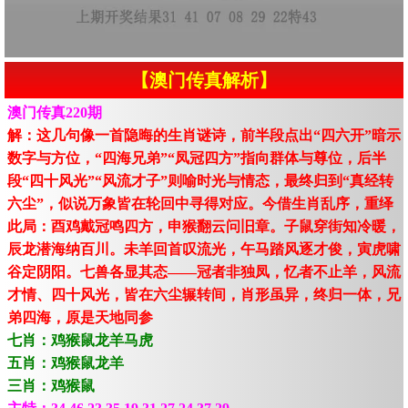
【澳门传真解析】
澳门传真220期
解：这几句像一首隐晦的生肖谜诗，前半段点出“四六开”暗示
数字与方位，“四海兄弟”“凤冠四方”指向群体与尊位，后半
段“四十风光”“风流才子”则喻时光与情态，最终归到“真经转
六尘”，似说万象皆在轮回中寻得对应。今借生肖乱序，重绎
此局：酉鸡戴冠鸣四方，申猴翻云问旧章。子鼠穿街知冷暖，
辰龙潜海纳百川。未羊回首叹流光，午马踏风逐才俊，寅虎啸
谷定阴阳。七兽各显其态——冠者非独凤，忆者不止羊，风流
才情、四十风光，皆在六尘辗转间，肖形虽异，终归一体，兄
弟四海，原是天地同参
七肖：鸡猴鼠龙羊马虎
五肖：鸡猴鼠龙羊
三肖：鸡猴鼠