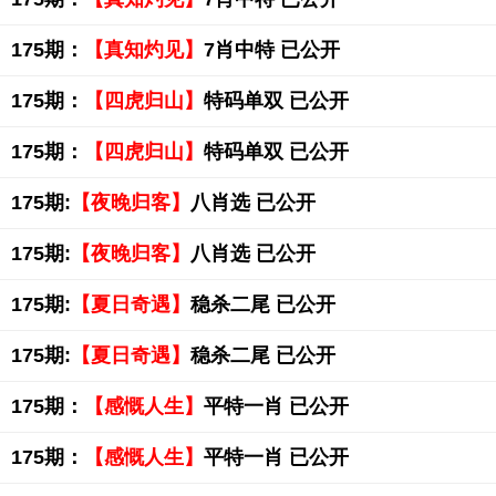
175期：
【真知灼见】
7肖中特 已公开
175期：
【四虎归山】
特码单双 已公开
175期：
【四虎归山】
特码单双 已公开
175期:
【夜晚归客】
八肖选 已公开
175期:
【夜晚归客】
八肖选 已公开
175期:
【夏日奇遇】
稳杀二尾 已公开
175期:
【夏日奇遇】
稳杀二尾 已公开
175期：
【感慨人生】
平特一肖 已公开
175期：
【感慨人生】
平特一肖 已公开