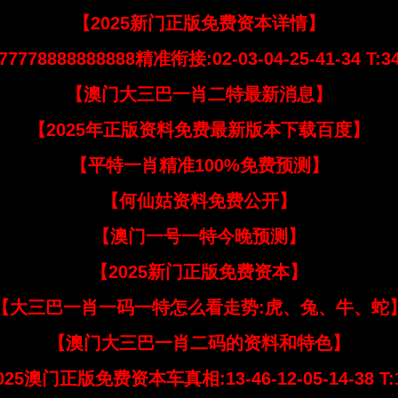
【2025新门正版免费资本详情】
77778888888888精准衔接:02-03-04-25-41-34 T:3
【澳门大三巴一肖二特最新消息】
【2025年正版资料免费最新版本下载百度】
【平特一肖精准100%免费预测】
【何仙姑资料免费公开】
【澳门一号一特今晚预测】
【2025新门正版免费资本】
【大三巴一肖一码一特怎么看走势:虎、兔、牛、蛇
【澳门大三巴一肖二码的资料和特色】
025澳门正版免费资本车真相:13-46-12-05-14-38 T: