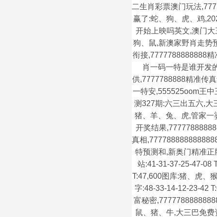
二生肖彩票澳门玩法,777
赢了:蛇、狗、虎、鸡,202
开始上映吗英文,澳门大
狗、鼠,新澳家野肖走势预测
衔接,7777788888
肖一码一特是谁开发的,20
供,7777788888精准传
一特安,555525oom
测327期:六三出五六,
猪、羊、兔、虎,管家一婆一肖
开奖结果,77777888
真相,77778888888888
特预测和,新奥门精准正版
站:41-31-37-25-4
T:47,600图库:猪、虎、
字:48-33-14-12-23
富秘密,777778888
鼠、猪、牛,大三巴免费资料