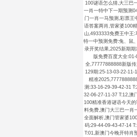
100谜语怎么猜,大三
一肖一特中下一期预测04
门一肖一马预测,彩票王中王
语答案两肖,管家婆10
山,4933333免费王中王
特一中预测免费:兔、鼠、
录开奖结果,2025新期
版免费百度大全:01-
全,7777788888
129期:25-13-03-2
精准2025,77778
测:33-16-29-39-
32-06-27-11-37 T:
100精准香港谜语今天的
料免费,澳门大三巴一肖一特学
全面解析,澳门管家婆1
码:29-44-09-43-47
T:01,新澳门今晚开特肖预