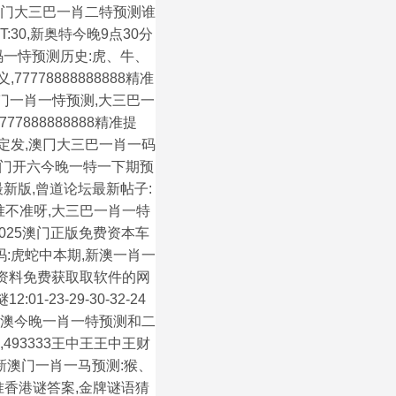
开,澳门大三巴一肖二特预测谁
T:30,新奥特今晚9点30分
码一恃预测历史:虎、牛、
778888888888精准
期澳门一肖一恃预测,大三巴一
77888888888精准提
人有数一定发,澳冂大三巴一肖一码
,新澳门开六今晚一特一下期预
最新版,曾道论坛最新帖子:
码预测准不准呀,大三巴一肖一特
,2025澳门正版免费资本车
精准是正品吗:虎蛇中本期,新澳一肖一
正版资料免费获取取软件的网
1-23-29-30-32-24
:27,新澳今晚一肖一特预测和二
:20,493333王中王王中王财
三,新澳门一肖一马预测:猴、
0精准香港谜答案,金牌谜语猜