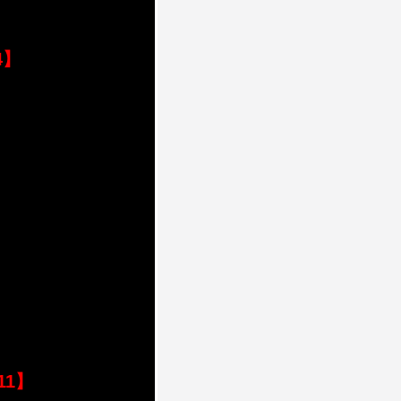
4】
】
11】