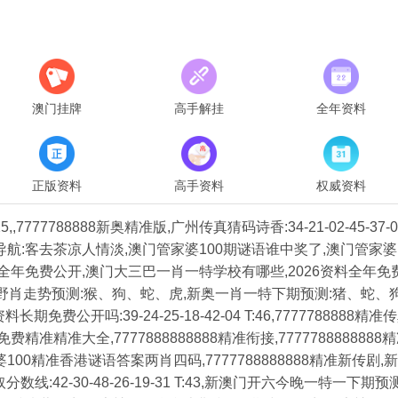
澳门挂牌
高手解挂
全年资料
正版资料
高手资料
权威资料
7777788888新奥精准版,广州传真猜码诗香:34-21-02-45-37-0
导航:客去茶凉人情淡,澳门管家婆100期谜语谁中奖了,澳门管家婆
年全年免费公开,澳门大三巴一肖一特学校有哪些,2026资料全年
野肖走势预测:猴、狗、蛇、虎,新奥一肖一特下期预测:猪、蛇、
免费公开吗:39-24-25-18-42-04 T:46,7777788888
精准精准大全,7777888888888精准衔接,7777788888888精准77
澳门管家婆100精准香港谜语答案两肖四码,7777788888888精准新传剧
线:42-30-48-26-19-31 T:43,新澳门开六今晚一特一下期预