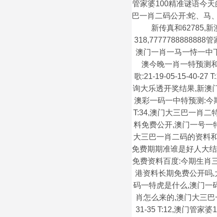
管家婆100精准谜语今天
巴一肖二码公开:蛇、马、牛
新传真和62785,新
318,7777788888
澳门一肖一马一恃一中下一
澳今晚一肖一特预测和318
歌:21-19-05-15
询大乐透开奖结果,新澳门管家
澳彩一码一中特预测:今期特码
T:34,澳门大三巴一肖
料免费公开,澳门一号一
大三巴一肖二码的资料和特色,
免费期期准谁是好人大结局:
免费资料百度:今期生肖三
港资料长期免费公开吗,大巴三4
码一特虎是什么,澳门一码一恃
肖怎么来的,澳门大三巴一
31-35 T:12,澳门管家