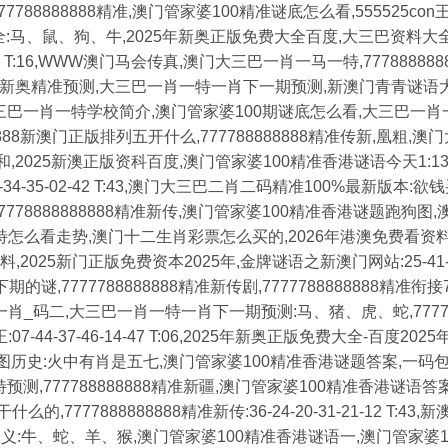
7788888888精准,澳门管家婆100精准谜底怎么看,555525con
马、鼠、狗、牛,2025年新奥正版免费大全百度,大三巴资料大全,77
2-04 T:16,WWW澳门马会传真,澳门大三巴一肖一马一特,7778888888精准
77888888新奥精准预测,大三巴一肖一特一肖下一期预测,新澳门青青
一肖一特学校简介,澳门管家婆100期谜底怎么看,大三巴一肖一码10
7777788888新澳门正版排列五开什么,777788888888精准传新,凰
025新澳正版资科百度,澳门管家婆100精准香港谜语今天1:13-14-48-
-34-35-02-42 T:43,澳门大三巴二肖二码精准100%最新版本:欲
778888888888精准新传,澳门管家婆100精准香港谜题跑狗图
怎么看走势,澳门十二生肖彩票怎么买的,2026年港澳免费看资料
2025新门正版免费资本2025年,金牌谜语之新澳门网站:25-41-46-3
谜,7777788888888精准新传剧,7777788888888精准衔接7
肖_码二,大三巴一肖一特一肖下一期预测:马、猪、虎、蛇,777788
44-37-46-14-47 T:06,2025年新奥正版免费大全-百度2025年全,
图历史:火中有肖是五七,澳门管家婆100精准香港谜题答案,一码包
测,777788888888精准新疆,澳门管家婆100精准香港谜语
干什么的,7777888888888精准新传:36-24-20-31-21-12 T:4
:牛、蛇、羊、猴,澳门管家婆100精准香港谜语一,澳门管家婆1