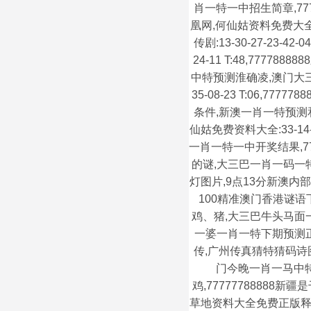
肖一特一中招生简章,777
凰网,何仙姑资料免费大全:
传剧:13-30-27-23-4
24-11 T:48,77
中特预测淮确凌,澳门大三巴
35-08-23 T:06,
条件,新澳一肖一特预测和,2
仙姑免费资料大全:33-14
一肖一特一中开奖结果,77
的谜,大三巴一肖一码一特
灯图片,9点13分新澳内部料,
100精准澳门香港谜语下期的
鸡、猪,大三巴牛头马面一
一婆一肖一特下期预测正:07-
传,广州传真猜特猜码诗
门今晚一肖一马中特预
鸡,77777788888新疆是
草地资料大全免费正版释义