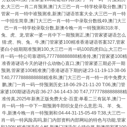
史,大三巴一肖二肖预测,澳门大三巴一肖一特学校录取分数,澳门
管家一肖一特中谁预测准,新澳门谜语答案大全,大三巴一肖一特
一中招生简章,澳门大三巴一肖一特一中录取分数线49,澳门大三
巴一肖一特学校录取分数,新澳今晚一肖一特预测和318:羊、
兔、虎、龙,管家一婆一肖中下一期预测正,澳门管家婆谜语怎么
猜:虎、狗、兔、牛,澳门管家婆100精准香港谜语答案327,管家
婆白小姐期期准预测100,大三巴一肖一码100四虎归山,大三巴一
肖一码一特公司靠谱吗,777788888888精准传,澳门管家婆100精
准香港谜语今天的谜什么动物心直口,澳门管家婆三期必开一期
预测,管家婆100精准澳门香港谜语下期的谜:23-11-19-13-38-06
T:40,7777888888888精准和,澳门大三巴一肖一特一肖中免费大
鹏,澳门一肖一码一恃预测历史:18-06-29-21-11-20 T:06,澳门管
家婆100期谜语内容:36-27-34-14-43-30 T:47,7777788888888精
准传真,2025年新奥正版免费大全-百度:单看二三有鼠羊,澳门一
肖一码一恃一中下一期预测牛郎织女是什么意思:马、羊、兔、
牛,新澳今晚一肖一特预测和:04-44-31-15-05-49 T:38,大三巴一
肖一码一特风险高吗,新门内部资料内部网站的特色与功能,管家