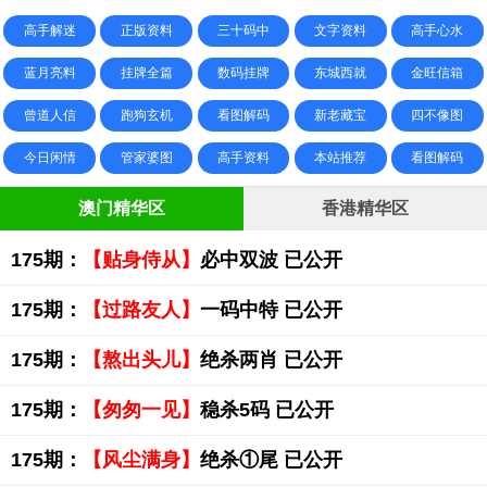
高手解迷
正版资料
三十码中
文字资料
高手心水
蓝月亮料
挂牌全篇
数码挂牌
东城西就
金旺信箱
曾道人信
跑狗玄机
看图解码
新老藏宝
四不像图
今日闲情
管家婆图
高手资料
本站推荐
看图解码
澳门精华区
香港精华区
175期：
【贴身侍从】
必中双波 已公开
175期：
【过路友人】
一码中特 已公开
175期：
【熬出头儿】
绝杀两肖 已公开
175期：
【匆匆一见】
稳杀5码 已公开
175期：
【风尘满身】
绝杀①尾 已公开