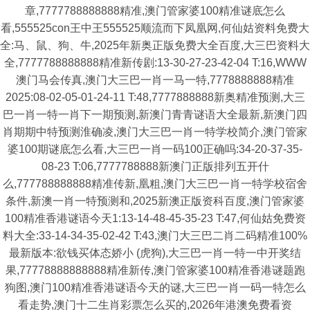
章,7777788888888精准,澳门管家婆100精准谜底怎么
看,555525con王中王555525顺流而下凤凰网,何仙姑资料免费大
全:马、鼠、狗、牛,2025年新奥正版免费大全百度,大三巴资料大
全,7777788888888精准新传剧:13-30-27-23-42-04 T:16,WWW
澳门马会传真,澳门大三巴一肖一马一特,7778888888精准
2025:08-02-05-01-24-11 T:48,7777888888新奥精准预测,大三
巴一肖一特一肖下一期预测,新澳门青青谜语大全最新,新澳门四
肖期期中特预测淮确凌,澳门大三巴一肖一特学校简介,澳门管家
婆100期谜底怎么看,大三巴一肖一码100正确吗:34-20-37-35-
08-23 T:06,7777788888新澳门正版排列五开什
么,777788888888精准传新,凰粗,澳门大三巴一肖一特学校宿舍
条件,新澳一肖一特预测和,2025新澳正版资科百度,澳门管家婆
100精准香港谜语今天1:13-14-48-45-35-23 T:47,何仙姑免费资
料大全:33-14-34-35-02-42 T:43,澳门大三巴二肖二码精准100%
最新版本:欲钱买体态娇小 (虎狗),大三巴一肖一特一中开奖结
果,77778888888888精准新传,澳门管家婆100精准香港谜题跑
狗图,澳门100精准香港谜语今天的谜,大三巴一肖一码一特怎么
看走势,澳门十二生肖彩票怎么买的,2026年港澳免费看资