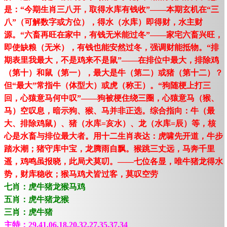
是：“今期生肖三八开，取得水库有钱收”——本期玄机在“三
八”（可解数字或方位），得水（水库）即得财，水主财
源。“六畜再旺在家中，有钱无米能过冬”——家宅六畜兴旺，
即使缺粮（无米），有钱也能安然过冬，强调财能抵物。“排
期表里我最大，不是鸡来不是鼠”——在排位中最大，排除鸡
（第十）和鼠（第一），最大是牛（第二）或猪（第十二）？
但“最大”常指牛（体型大）或虎（称王）。“狗随梗上打三
回，心猿意马何中叹”——狗被梗住绕三圈，心猿意马（猴、
马）空叹息，暗示狗、猴、马并非正选。综合指向：牛（最
大、排除鸡鼠）、猪（水库=亥水）、龙（水库=辰）等，核
心是水畜与排位最大者。用十二生肖表达：虎啸先开道，牛步
踏水潮；猪守库中宝，龙腾雨自飘。猴跳三丈远，马奔千里
遥，鸡鸣虽报晓，此局犬莫叨。——七位各显，唯牛猪龙得水
势，财库稳收；猴马鸡犬皆过客，莫叹空劳
七肖：虎牛猪龙猴马鸡
五肖：虎牛猪龙猴
三肖：虎牛猪
主特：29.41.06.18.20.32.27.35.37.34