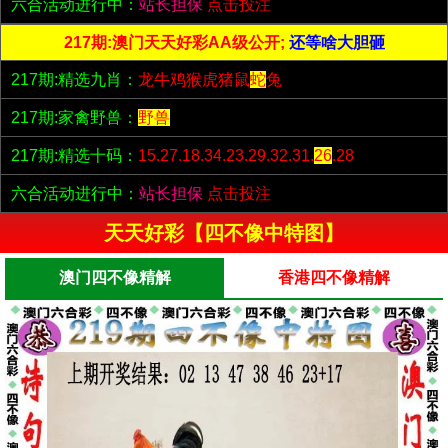
六合活动进行中：
站长担保
点击投注
217期:澳门天天好彩AA级公开;
还等啥大胆砸
217期:精选九肖：
龙牛鸡猴虎猪鼠
蛇
兔
217期:家禽野兽：
野兽
217期:精选十码：
15.27.18.34.23.29.32.31.
26
.28
六合活动进行中：
站长担保
点击投注
天天好彩【四不像中特图】
澳门四不像精解
香港四不像精解