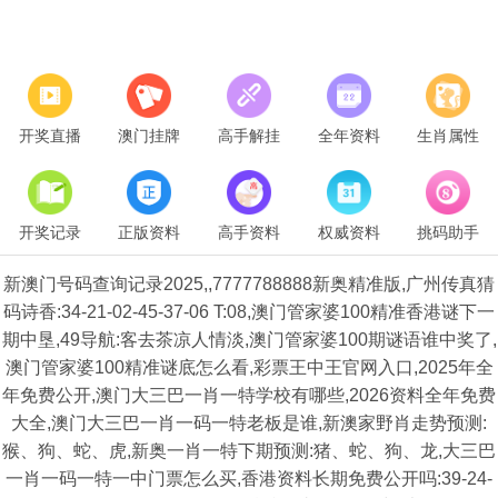
开奖直播
澳门挂牌
高手解挂
全年资料
生肖属性
开奖记录
正版资料
高手资料
权威资料
挑码助手
新澳门号码查询记录2025,,7777788888新奥精准版,广州传真猜
码诗香:34-21-02-45-37-06 T:08,澳门管家婆100精准香港谜下一
期中垦,49导航:客去茶凉人情淡,澳门管家婆100期谜语谁中奖了,
澳门管家婆100精准谜底怎么看,彩票王中王官网入口,2025年全
年免费公开,澳门大三巴一肖一特学校有哪些,2026资料全年免费
大全,澳门大三巴一肖一码一特老板是谁,新澳家野肖走势预测:
猴、狗、蛇、虎,新奥一肖一特下期预测:猪、蛇、狗、龙,大三巴
一肖一码一特一中门票怎么买,香港资料长期免费公开吗:39-24-