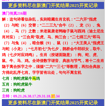
更多资料尽在新澳门开奖结果2025开奖记录
澳门传真216期
解：这句诗看似杂乱，实则暗藏生肖玄机：“二六开”指虎
（2）与蛇（6）交替；“二二三九”合牛（2）、龙（5）、兔
（4）、马（7）之数；米老鼠唐老鸭喻子鼠与酉鸡（迪士尼生
肖对应）；“三合局”取虎、马、狗三合；“二七得三六”即马
（7）与兔（4），暗合猴（9）、鼠（1）；“大王美人”指虎王
与蛇（小龙）；“七月初七”为七夕，鹊桥会牛郎织女，取牛、
鸡（七夕对应鸡鸣）。生肖（按谜面隐意）：狗、蛇、虎、
鼠、牛、马、鸡。全诗借数字谐音、典故与节气，将十二生肖
隐于离合拆字之中，须循“二六”“三七”等数理，再扣合典故，
方得此乱序七肖。字字皆有出处，句句不离玄机
七肖：狗蛇虎鼠牛
马
鸡
五肖：狗蛇虎鼠牛
三肖：狗蛇虎
主特：09.21.26.38.17.29.31.18.
37
.34
更多资料尽在新澳门开奖结果2025开奖记录