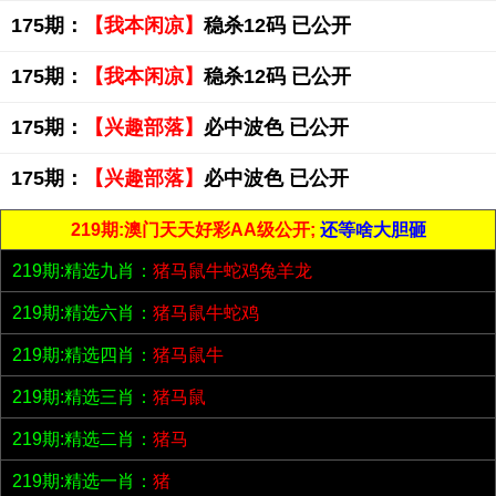
175期：
【我本闲凉】
稳杀12码 已公开
175期：
【我本闲凉】
稳杀12码 已公开
175期：
【兴趣部落】
必中波色 已公开
175期：
【兴趣部落】
必中波色 已公开
219期:澳门天天好彩AA级公开;
还等啥大胆砸
219期:精选九肖：
猪马鼠牛蛇鸡兔羊龙
219期:精选六肖：
猪马鼠牛蛇鸡
219期:精选四肖：
猪马鼠牛
219期:精选三肖：
猪马鼠
219期:精选二肖：
猪马
219期:精选一肖：
猪