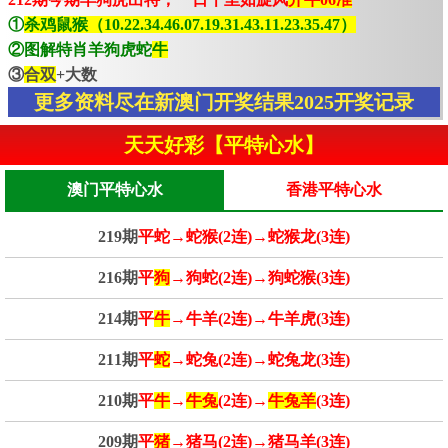
①
杀鸡鼠猴（10.22.34.46.07.19.31.43.11.23.35.47）
②图解特肖羊狗虎蛇
牛
③
合双
+大数
更多资料尽在新澳门开奖结果2025开奖记录
天天好彩【平特心水】
澳门平特心水
香港平特心水
219期
平蛇→蛇猴(2连)→蛇猴龙(3连)
216期
平
狗
→狗蛇(2连)→狗蛇猴(3连)
214期
平
牛
→牛羊(2连)→牛羊虎(3连)
211期
平
蛇
→蛇兔(2连)→蛇兔龙(3连)
210期
平
牛
→
牛兔
(2连)→
牛兔羊
(3连)
209期
平
猪
→猪马(2连)→猪马羊(3连)