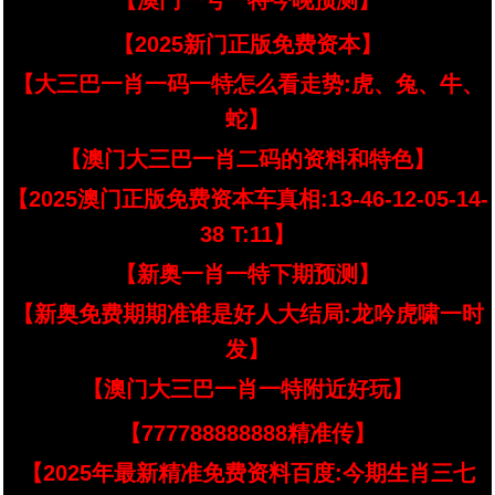
【澳门一号一特今晚预测】
【2025新门正版免费资本】
【大三巴一肖一码一特怎么看走势:虎、兔、牛、
蛇】
【澳门大三巴一肖二码的资料和特色】
【2025澳门正版免费资本车真相:13-46-12-05-14-
38 T:11】
【新奥一肖一特下期预测】
【新奥免费期期准谁是好人大结局:龙吟虎啸一时
发】
【澳门大三巴一肖一特附近好玩】
【777788888888精准传】
【2025年最新精准免费资料百度:今期生肖三七