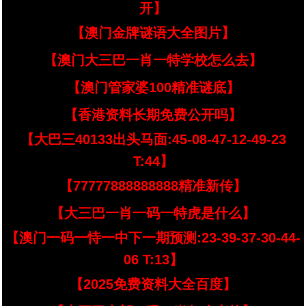
开】
【澳门金牌谜语大全图片】
【澳门大三巴一肖一特学校怎么去】
【澳门管家婆100精准谜底】
【香港资料长期免费公开吗】
【大巴三40133出头马面:45-08-47-12-49-23
T:44】
【77777888888888精准新传】
【大三巴一肖一码一特虎是什么】
【澳门一码一恃一中下一期预测:23-39-37-30-44-
06 T:13】
【2025免费资料大全百度】