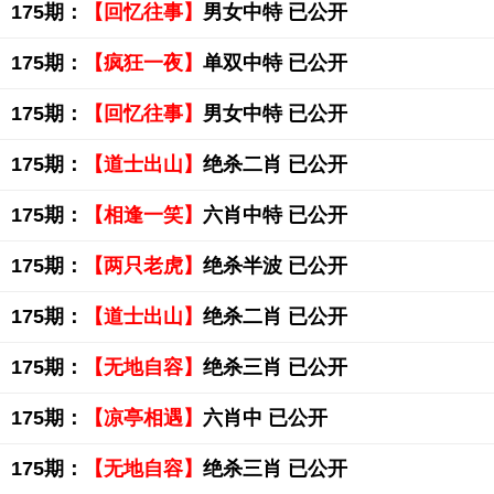
175期：
【回忆往事】
男女中特 已公开
175期：
【疯狂一夜】
单双中特 已公开
175期：
【回忆往事】
男女中特 已公开
175期：
【道士出山】
绝杀二肖 已公开
175期：
【相逢一笑】
六肖中特 已公开
175期：
【两只老虎】
绝杀半波 已公开
175期：
【道士出山】
绝杀二肖 已公开
175期：
【无地自容】
绝杀三肖 已公开
175期：
【凉亭相遇】
六肖中 已公开
175期：
【无地自容】
绝杀三肖 已公开