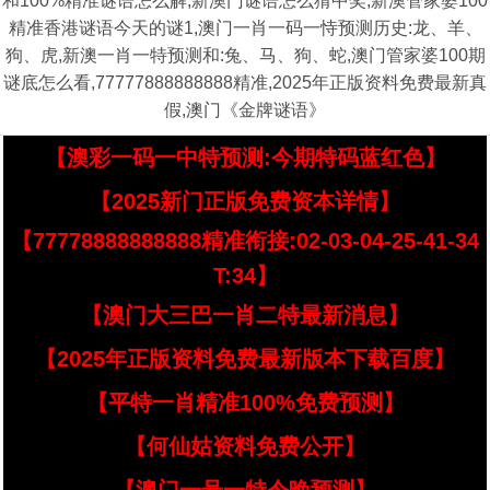
和100%精准谜语怎么解,新澳门谜语怎么猜中奖,新澳管家婆100
精准香港谜语今天的谜1,澳门一肖一码一恃预测历史:龙、羊、
狗、虎,新澳一肖一特预测和:兔、马、狗、蛇,澳门管家婆100期
谜底怎么看,77777888888888精准,2025年正版资料免费最新真
假,澳门《金牌谜语》
【澳彩一码一中特预测:今期特码蓝红色】
【2025新门正版免费资本详情】
【77778888888888精准衔接:02-03-04-25-41-34
T:34】
【澳门大三巴一肖二特最新消息】
【2025年正版资料免费最新版本下载百度】
【平特一肖精准100%免费预测】
【何仙姑资料免费公开】