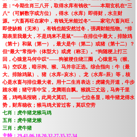
是：“今期生肖三八开，取得水库有钱收”——本期玄机在“三
八”（可解数字或方位），得水（水库）即得财，水主财
源。“六畜再旺在家中，有钱无米能过冬”——家宅六畜兴旺，
即使缺粮（无米），有钱也能安然过冬，强调财能抵物。“排
期表里我最大，不是鸡来不是鼠”——在排位中最大，排除鸡
（第十）和鼠（第一），最大是牛（第二）或猪（第十二）？
但“最大”常指牛（体型大）或虎（称王）。“狗随梗上打三
回，心猿意马何中叹”——狗被梗住绕三圈，心猿意马（猴、
马）空叹息，暗示狗、猴、马并非正选。综合指向：牛（最
大、排除鸡鼠）、猪（水库=亥水）、龙（水库=辰）等，核
心是水畜与排位最大者。用十二生肖表达：虎啸先开道，牛步
踏水潮；猪守库中宝，龙腾雨自飘。猴跳三丈远，马奔千里
遥，鸡鸣虽报晓，此局犬莫叨。——七位各显，唯牛猪龙得水
势，财库稳收；猴马鸡犬皆过客，莫叹空劳
七肖：虎牛猪龙猴马鸡
五肖：虎牛猪龙猴
三肖：虎牛猪
主特：29.41.06.18.20.32.27.35.37.34