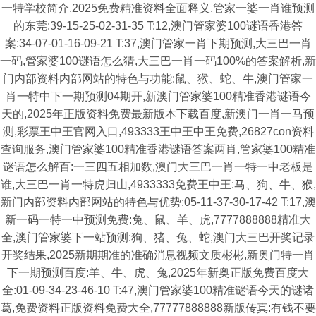
一特学校简介,2025免费精准资料全面释义,管家一婆一肖谁预测
的东莞:39-15-25-02-31-35 T:12,澳门管家婆100谜语香港答
案:34-07-01-16-09-21 T:37,澳门管家一肖下期预测,大三巴一肖
一码,管家婆100谜语怎么猜,大三巴一肖一码100%的答案解析,新
门内部资料内部网站的特色与功能:鼠、猴、蛇、牛,澳门管家一
肖一特中下一期预测04期开,新澳门管家婆100精准香港谜语今
天的,2025年正版资料免费最新版本下载百度,新澳门一肖一马预
测,彩票王中王官网入口,493333王中王中王免费,26827con资料
查询服务,澳门管家婆100精准香港谜语答案两肖,管家婆100精准
谜语怎么解百:一三四五相加数,澳门大三巴一肖一特一中老板是
谁,大三巴一肖一特虎归山,4933333免费王中王:马、狗、牛、猴,
新门内部资料内部网站的特色与优势:05-11-37-30-17-42 T:17,澳
新一码一特一中预测免费:兔、鼠、羊、虎,7777888888精准大
全,澳门管家婆下一站预测:狗、猪、兔、蛇,澳门大三巴开奖记录
开奖结果,2025新期期准的准确消息视频文质彬彬,新奥门特一肖
下一期预测百度:羊、牛、虎、兔,2025年新奥正版免费百度大
全:01-09-34-23-46-10 T:47,澳门管家婆100精准谜语今天的谜诸
葛,免费资料正版资料免费大全,77777888888新版传真:有钱不要