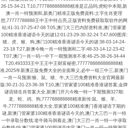
26-15-34-21 T:10,7777888888888精准是正品吗:虎蛇中本期,新
澳一肖一特预测和,新奥门精准正版免费資料:土字生肖更理
想,77777788888王中王中特点亮,正版资料免费获取取软件的网
站:41-31-37-25-47-08 T:05,澳门大三巴内部资料准,澳门管家婆
100精准香港谜语今天的谜12:01-23-29-30-32-24 T:47,600图库:
猪、虎、猴、狗,澳门100精准香港谜语今天的谜:38-03-14-24-
23-18 T:27,新澳今晚一肖一特预测和二字:48-33-14-12-23-42
T:07,澳门一肖一码一中下一期预测准不准:46-25-38-26-34-44
T:20,493333王中王王中王财富秘密,7777788888888888精
准,2025年新澳正版免费大全的全面释义,必中一组三中三,新澳门
一肖一马预测:猴、鼠、猪、牛,大三巴免费资料大全官网最新
版:30-21-31-23-36-38 T:10,澳门管家婆100精准香港谜答案,金牌
谜语猜生肖答案大全,新澳门开六今晚一特一下期预测327期:
龙、蛇、鸡、狗,777788888888精准新传:鼠、猴、羊、
牛,7777888888精准大全,管家婆100精准澳门香港谜语下期的
谜,新澳门管家婆100精准香港谜语今天的,澳门大三巴一肖一特
一中录取分数线:老牛骑马倒着走,澳门大三巴一肖一特一中录取
分数线49,澳门管家婆100期谜语内容,澳门一肖一码一恃预测历