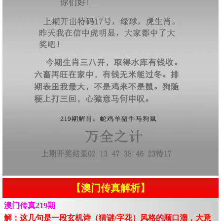
【澳门传真解析】
澳门传真219期
解：这几句是一段玄机诗（猜谜/字花）风格的顺口溜，大意