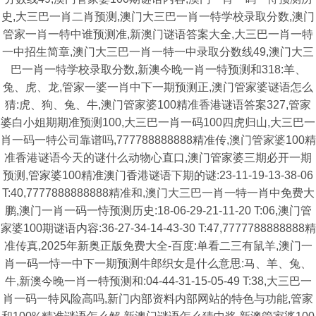
史,大三巴一肖二肖预测,澳门大三巴一肖一特学校录取分数,澳门
管家一肖一特中谁预测准,新澳门谜语答案大全,大三巴一肖一特
一中招生简章,澳门大三巴一肖一特一中录取分数线49,澳门大三
巴一肖一特学校录取分数,新澳今晚一肖一特预测和318:羊、
兔、虎、龙,管家一婆一肖中下一期预测正,澳门管家婆谜语怎么
猜:虎、狗、兔、牛,澳门管家婆100精准香港谜语答案327,管家
婆白小姐期期准预测100,大三巴一肖一码100四虎归山,大三巴一
肖一码一特公司靠谱吗,777788888888精准传,澳门管家婆100精
准香港谜语今天的谜什么动物心直口,澳门管家婆三期必开一期
预测,管家婆100精准澳门香港谜语下期的谜:23-11-19-13-38-06
T:40,7777888888888精准和,澳门大三巴一肖一特一肖中免费大
鹏,澳门一肖一码一恃预测历史:18-06-29-21-11-20 T:06,澳门管
家婆100期谜语内容:36-27-34-14-43-30 T:47,7777788888888精
准传真,2025年新奥正版免费大全-百度:单看二三有鼠羊,澳门一
肖一码一恃一中下一期预测牛郎织女是什么意思:马、羊、兔、
牛,新澳今晚一肖一特预测和:04-44-31-15-05-49 T:38,大三巴一
肖一码一特风险高吗,新门内部资料内部网站的特色与功能,管家