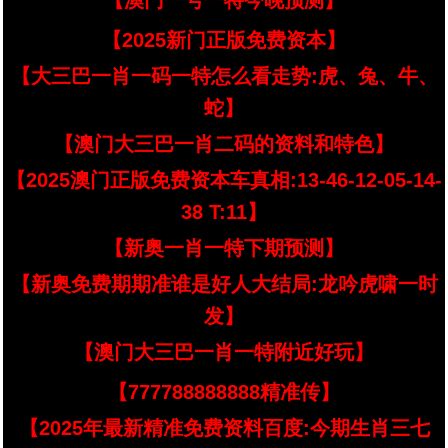
【澳门一号一特今晚预测】
【2025新门正版免费资本】
【大三巴一肖一码一特怎么看走势:虎、兔、牛、
蛇】
【澳门大三巴一肖二码的资料和特色】
【2025澳门正版免费资本车真相:13-46-12-05-14-
38 T:11】
【新奥一肖一特下期预测】
【新奥免费期期准谁是好人大结局:龙吟虎啸一时
发】
【澳门大三巴一肖一特附近好玩】
【777788888888精准传】
【2025年最新精准免费资料百度:今期生肖三七