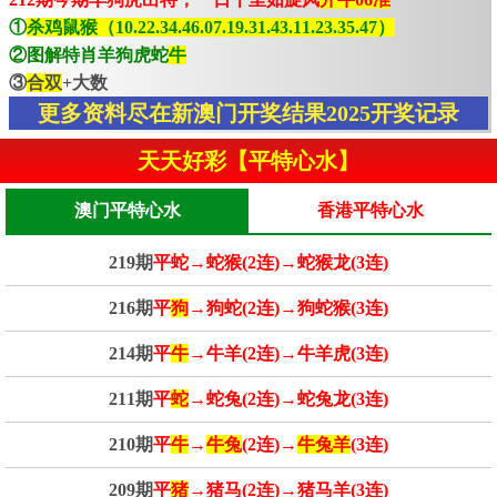
①
杀鸡鼠猴（10.22.34.46.07.19.31.43.11.23.35.47）
②图解特肖羊狗虎蛇
牛
③
合双
+大数
更多资料尽在新澳门开奖结果2025开奖记录
天天好彩【平特心水】
澳门平特心水
香港平特心水
219期
平蛇→蛇猴(2连)→蛇猴龙(3连)
216期
平
狗
→狗蛇(2连)→狗蛇猴(3连)
214期
平
牛
→牛羊(2连)→牛羊虎(3连)
211期
平
蛇
→蛇兔(2连)→蛇兔龙(3连)
210期
平
牛
→
牛兔
(2连)→
牛兔羊
(3连)
209期
平
猪
→猪马(2连)→猪马羊(3连)