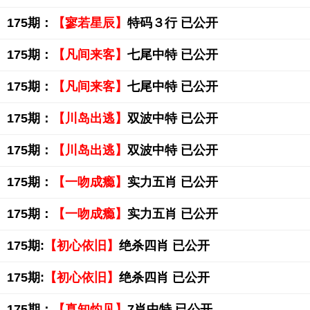
175期：
【寥若星辰】
特码３行 已公开
175期：
【凡间来客】
七尾中特 已公开
175期：
【凡间来客】
七尾中特 已公开
175期：
【川岛出逃】
双波中特 已公开
175期：
【川岛出逃】
双波中特 已公开
175期：
【一吻成瘾】
实力五肖 已公开
175期：
【一吻成瘾】
实力五肖 已公开
175期:
【初心依旧】
绝杀四肖 已公开
175期:
【初心依旧】
绝杀四肖 已公开
175期：
【真知灼见】
7肖中特 已公开