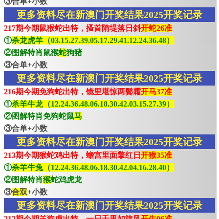
③合单+小数
更多资料尽在新澳门开奖结果2025开奖记录
217期今期鼠猴蛇出特，搔首隋堤落日斜
开蛇26准
①
杀龙虎羊（03.15.27.39.05.17.29.41.12.24.36.48）
②图解特肖鼠猴
蛇
狗猪
③合单+小数
更多资料尽在新澳门开奖结果2025开奖记录
216期今期免狗蛇出特，镜里堪惊两鬓霜
开马37准
①
杀羊牛龙（12.24.36.48.06.18.30.42.03.15.27.39）
②图解特肖免狗蛇鼠
马
③合单+小数
更多资料尽在新澳门开奖结果2025开奖记录
213期今期猴蛇鸡出特，蟾宫里面擎红日
开猴35准
①
杀羊牛兔（12.24.36.48.06.18.30.42.04.16.28.40）
②图解特肖
猴
蛇鸡虎龙
③
合双
+小数
更多资料尽在新澳门开奖结果2025开奖记录
212期今期羊狗虎出特，一日千里如旋风
开牛06准