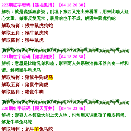
222期红字暗码【狐埋狐搰】【04 18 20 38】
解析：‌‌就是说狐狸多疑，刚埋下东西又挖出来看看，用来比喻人疑
心太重、做事反复无常，最后啥也干不成‌。‌‌解猴牛鼠虎狗蛇‌‌‌‌‌‌‌
解取特肖：猴牛鼠虎狗蛇
解取五肖：猴牛鼠虎狗
解取四肖：猴牛鼠虎
221期红字暗码【如埙如箎】【04 18 20 38】
解析：‌‌意思是‌比喻兄弟和睦‌，形容两人关系融洽像乐器合奏一样和
谐。解猪鼠牛狗虎马‌‌‌‌‌‌‌
解取特肖：猪鼠牛狗虎
马
解取五肖：猪鼠牛狗虎
解取四肖：猪鼠牛狗
220期红字暗码【踢天弄井】【09 16 23 46】
解析：‌‌形容人本领极大能上天入地，也常用来调侃孩子顽皮捣蛋。
解龙牛羊兔马蛇‌‌‌‌‌‌‌
解取特肖：龙牛
羊
兔马蛇