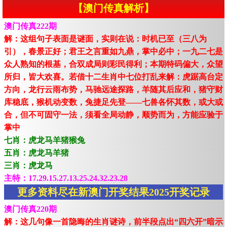
【澳门传真解析】
澳门传真222期
解：这组句子表面是谜面，实则在说：时机已至（三八为
引），春景正好；君王之言重如九鼎，掌中必中；一九二七是
众人熟知的根基，合双成局则彩民得利；本期特码偏大，众望
所归，皆大欢喜。若借十二生肖中七位打乱来解：虎踞高台定
方向，龙行云雨布势，马驰远途探路，羊随其后应和，猪守财
库稳底，猴机动变数，兔捷足先登——七兽各怀其数，或大或
合，但不可固守一法，须看全局动静，顺势而为，方能应验于
掌中
七肖：虎龙马羊猪猴兔
五肖：虎龙马羊猪
三肖：虎龙马
主特：17.29.15.27.13.25.24.32.23.28
更多资料尽在新澳门开奖结果2025开奖记录
澳门传真220期
解：这几句像一首隐晦的生肖谜诗，前半段点出“四六开”暗示