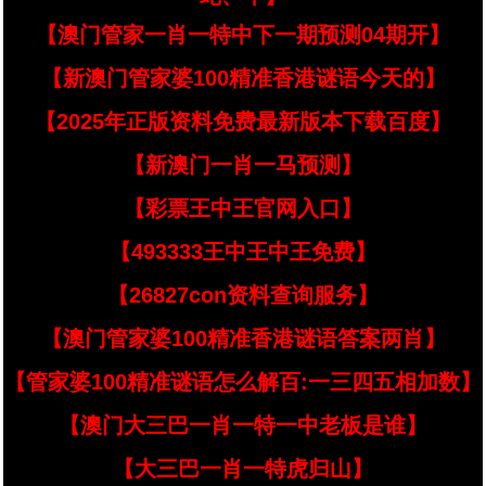
【澳门管家一肖一特中下一期预测04期开】
【新澳门管家婆100精准香港谜语今天的】
【2025年正版资料免费最新版本下载百度】
【新澳门一肖一马预测】
【彩票王中王官网入口】
【493333王中王中王免费】
【26827con资料查询服务】
【澳门管家婆100精准香港谜语答案两肖】
【管家婆100精准谜语怎么解百:一三四五相加数】
【澳门大三巴一肖一特一中老板是谁】
【大三巴一肖一特虎归山】