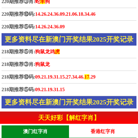
220期推荐③肖:
蛇
羊
狗
220期推荐⑩码:
14.26.24.36.09.21.06.18.34.46
220期推荐⑤码:
14.26.24.36.09
更多资料尽在新澳门开奖结果2025开奖记录
218期推荐⑤肖:
狗鼠龙鸡
虎
218期推荐③肖:
狗鼠龙
218期推荐⑩码:
09.21.19.31.15.27.34.46.
17
.29
218期推荐⑤码:
09.21.19.31.15
更多资料尽在新澳门开奖结果2025开奖记录
天天好彩【解红字肖】
澳门红字肖
香港红字肖