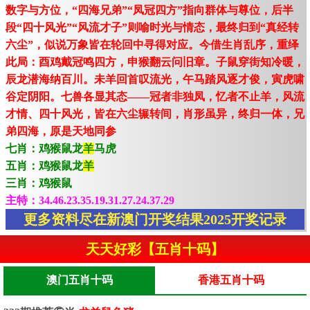
数字与方位，“四海兄弟”“凤冠四方”指向群体与尊位，后半
段“四十风光”“风流才子”则喻时光与情态，最终归到“真经转
六尘”，似说万象皆在轮回中寻得对应。今借生肖乱序，重绎
此局：酉鸡戴冠鸣四方，申猴翻云问旧章。子鼠穿街知冷暖，
辰龙潜海纳百川。未羊回首叹流光，午马踏风逐才俊，寅虎啸
谷定阴阳。七兽各显其态——冠者非独凤，忆者不止羊，风流
才情、四十风光，皆在六尘辗转间，肖形虽异，终归一体，兄
弟四海，原是天地同参
七肖：鸡猴鼠龙
羊
马虎
五肖：鸡猴鼠龙
羊
三肖：鸡猴鼠
主特：34.46.23.35.19.31.27.24.37.29
更多资料尽在新澳门开奖结果2025开奖记录
天天好彩【五肖十码】
澳门五肖十码
香港五肖十码