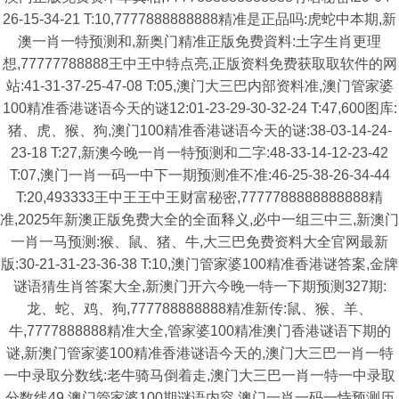
26-15-34-21 T:10,7777888888888精准是正品吗:虎蛇中本期,新
澳一肖一特预测和,新奥门精准正版免费資料:土字生肖更理
想,77777788888王中王中特点亮,正版资料免费获取取软件的网
站:41-31-37-25-47-08 T:05,澳门大三巴内部资料准,澳门管家婆
100精准香港谜语今天的谜12:01-23-29-30-32-24 T:47,600图库:
猪、虎、猴、狗,澳门100精准香港谜语今天的谜:38-03-14-24-
23-18 T:27,新澳今晚一肖一特预测和二字:48-33-14-12-23-42
T:07,澳门一肖一码一中下一期预测准不准:46-25-38-26-34-44
T:20,493333王中王王中王财富秘密,7777788888888888精
准,2025年新澳正版免费大全的全面释义,必中一组三中三,新澳门
一肖一马预测:猴、鼠、猪、牛,大三巴免费资料大全官网最新
版:30-21-31-23-36-38 T:10,澳门管家婆100精准香港谜答案,金牌
谜语猜生肖答案大全,新澳门开六今晚一特一下期预测327期:
龙、蛇、鸡、狗,777788888888精准新传:鼠、猴、羊、
牛,7777888888精准大全,管家婆100精准澳门香港谜语下期的
谜,新澳门管家婆100精准香港谜语今天的,澳门大三巴一肖一特
一中录取分数线:老牛骑马倒着走,澳门大三巴一肖一特一中录取
分数线49,澳门管家婆100期谜语内容,澳门一肖一码一恃预测历