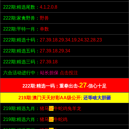
222期:精选尾数：
4.1.2.0.8
222期:家禽野兽：
野兽
222期:平特一肖：
单数
222期:精选十码：
27.39.18.29.34.19.24.32.28.23
222期:精选五码：
27.39.18.29.34
222期:精选三码：
27.39.18
六合活动进行中：
站长担保
点击投注
27
222期:精选一码：重拳出击-
-信心十足
219期:澳门天天好彩AA级公开;
还等啥大胆砸
219期:精选九肖：
猪马
鼠
牛蛇鸡兔羊龙
219期:精选六肖：
猪马
鼠
牛蛇鸡