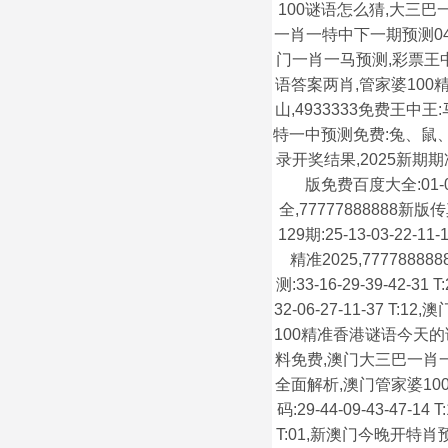
100谜语怎么猜,大三
一肖一特中下一期预测04
门一肖一马预测,彩票王中王
语答案两肖,管家婆10
山,4933333免费王中王
特一中预测免费:兔、鼠、
录开奖结果,2025新期
版免费百度大全:01-
全,7777788888
129期:25-13-03-2
精准2025,77778
测:33-16-29-39-
32-06-27-11-37 T:
100精准香港谜语今天的
料免费,澳门大三巴一肖一特学
全面解析,澳门管家婆1
码:29-44-09-43-47
T:01,新澳门今晚开特肖预