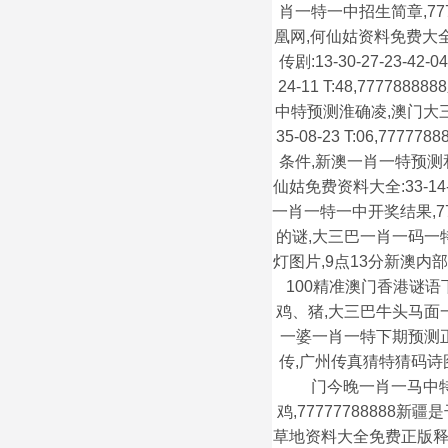
肖一特一中招生简章,777
凰网,何仙姑资料免费大全:
传剧:13-30-27-23-4
24-11 T:48,77
中特预测淮确凌,澳门大三巴
35-08-23 T:06,
条件,新澳一肖一特预测和,2
仙姑免费资料大全:33-14
一肖一特一中开奖结果,77
的谜,大三巴一肖一码一特
灯图片,9点13分新澳内部料,
100精准澳门香港谜语下期的
鸡、猪,大三巴牛头马面一
一婆一肖一特下期预测正:07-
传,广州传真猜特猜码诗
门今晚一肖一马中特预
鸡,77777788888新疆是
草地资料大全免费正版释义