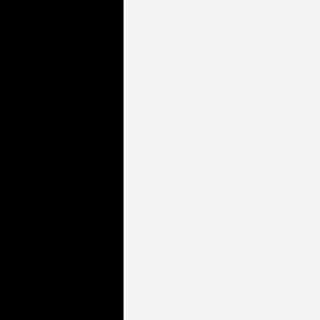
】
】
】