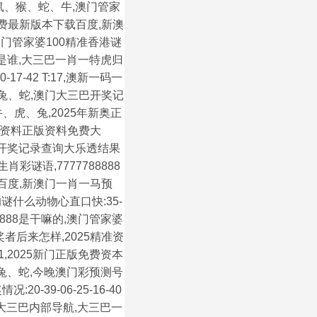
鼠、猴、蛇、牛,澳门管家
免费最新版本下载百度,新澳
,澳门管家婆100精准香港谜
是谁,大三巴一肖一特虎归
7-42 T:17,澳新一码一
、兔、蛇,澳门大三巴开奖记
、虎、兔,2025年新奥正
,免费资料正版资料免费大
澳门开奖记录查询大乐透结果
生肖彩谜语,7777788888
全-百度,新澳门一肖一马预
天的谜什么动物心直口快:35-
88888888是干嘛的,澳门管家婆
者后来怎样,2025精准资
31,2025新门正版免费资本
兔、蛇,今晚澳门彩预测号
20-39-06-25-16-40
,澳门大三巴内部导航,大三巴一