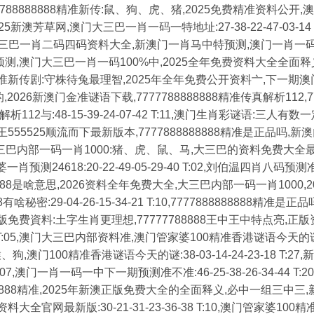
788888888精准新传:鼠、狗、虎、猪,2025免费精准资料公
5新澳芳草网,澳门大三巴一肖一码一特地址:27-38-22-47-03-14 
三巴一肖二码四码资料大全,新澳门一肖马中特预测,澳门一肖一
,澳门大三巴一肖一码100%中,2025全年免费资料大全全面释义,77
888精准新传剧:守株待兔最理智,2025年全年免费公开资料亠,下一
26新澳门金准谜语下载,7777788888888精准传真解析112,77
真解析112与:48-15-39-24-07-42 T:11,澳门生肖彩谜语:三
王中王555525顺流而下最新版本,7777888888888精准是正品吗
大三巴内部一码一肖1000:猪、虎、鼠、马,大三巴的资料免费大全
预测24618:20-22-49-05-29-40 T:02,刘伯温四肖八
88888是啥意思,2026资料全年免费大全,大三巴内部一码一肖1000
88有啥秘密:29-04-26-15-34-21 T:10,7777888888888
免费資料:土字生肖更理想,77777788888王中王中特点亮,
7-08 T:05,澳门大三巴内部资料准,澳门管家婆100精准香港谜语今天的谜12:0
猴、狗,澳门100精准香港谜语今天的谜:38-03-14-24-23-18 T
-42 T:07,澳门一肖一码一中下一期预测准不准:46-25-38-26-34-44 T
8888888精准,2025年新澳正版免费大全的全面释义,必中一组三中
大全官网最新版:30-21-31-23-36-38 T:10,澳门管家婆10