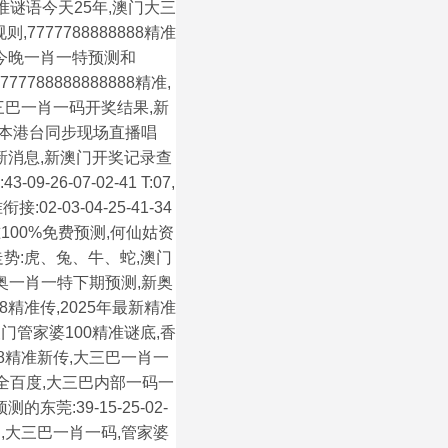
准谜语今天25年,澳门大三
777788888888精准
,新澳今晚一肖一特预测和
788888888888精准,
大三巴一肖一码开奖结果,新
案,香港本港台同步现场直播唱
中最新消息,新澳门开奖记录查
-07-02-41 T:07,
-03-04-25-41-34
100%免费预测,何仙姑资
势:虎、兔、牛、蛇,澳门
1,新奥一肖一特下期预测,新奥
8精准传,2025年最新精准
门管家婆100精准谜底,香
88888精准新传,大三巴一肖一
资料大全百度,大三巴内部一码一
:39-15-25-02-
下期预测,大三巴一肖一码,管家婆