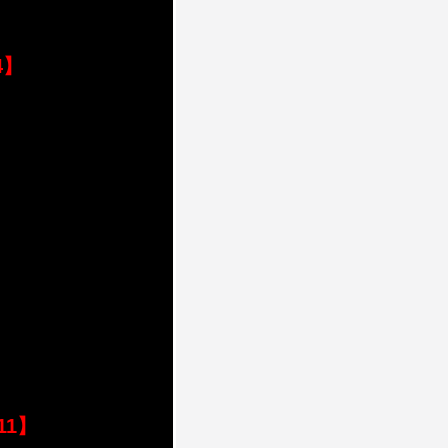
4】
】
11】