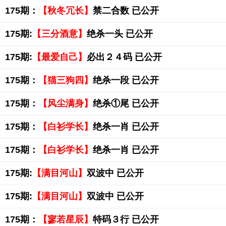
175期：
【秋冬冗长】
禁二合数 已公开
175期:
【三分酒意】
绝杀一头 已公开
175期:
【最爱自己】
必出２４码 已公开
175期：
【猫三狗四】
绝杀一段 已公开
175期：
【风尘满身】
绝杀①尾 已公开
175期：
【白衫学长】
绝杀一肖 已公开
175期：
【白衫学长】
绝杀一肖 已公开
175期:
【满目河山】
双波中 已公开
175期:
【满目河山】
双波中 已公开
175期：
【寥若星辰】
特码３行 已公开