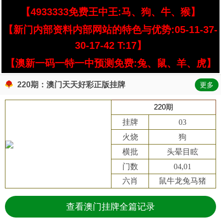
【4933333免费王中王:马、狗、牛、猴】
【新门内部资料内部网站的特色与优势:05-11-37-
30-17-42 T:17】
【澳新一码一特一中预测免费:兔、鼠、羊、虎】
220期：澳门天天好彩正版挂牌
更多
220期
挂牌
03
火烧
狗
横批
头晕目眩
门数
04,01
六肖
鼠牛龙兔马猪
查看澳门挂牌全篇记录