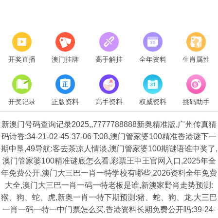
开奖直播
澳门挂牌
高手解挂
全年资料
生肖属性
开奖记录
正版资料
高手资料
权威资料
挑码助手
新澳门号码查询记录2025,,7777788888新奥精准版,广州传真猜
码诗香:34-21-02-45-37-06 T:08,澳门管家婆100精准香港谜下一
期中垦,49导航:客去茶凉人情淡,澳门管家婆100期谜语谁中奖了,
澳门管家婆100精准谜底怎么看,彩票王中王官网入口,2025年全
年免费公开,澳门大三巴一肖一特学校有哪些,2026资料全年免费
大全,澳门大三巴一肖一码一特老板是谁,新澳家野肖走势预测:
猴、狗、蛇、虎,新奥一肖一特下期预测:猪、蛇、狗、龙,大三巴
一肖一码一特一中门票怎么买,香港资料长期免费公开吗:39-24-