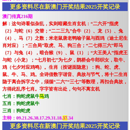
更多资料尽在新澳门开奖结果2025开奖记录
澳门传真216期
解：这句诗看似杂乱，实则暗藏生肖玄机：“二六开”指虎
（2）与蛇（6）交替；“二二三九”合牛（2）、龙（5）、兔
（4）、马（7）之数；米老鼠唐老鸭喻子鼠与酉鸡（迪士尼生
肖对应）；“三合局”取虎、马、狗三合；“二七得三六”即马
（7）与兔（4），暗合猴（9）、鼠（1）；“大王美人”指虎王
与蛇（小龙）；“七月初七”为七夕，鹊桥会牛郎织女，取牛、
鸡（七夕对应鸡鸣）。生肖（按谜面隐意）：狗、蛇、虎、
鼠、牛、马、鸡。全诗借数字谐音、典故与节气，将十二生肖
隐于离合拆字之中，须循“二六”“三七”等数理，再扣合典故，
方得此乱序七肖。字字皆有出处，句句不离玄机
七肖：狗蛇虎鼠牛
马
鸡
五肖：狗蛇虎鼠牛
三肖：狗蛇虎
主特：09.21.26.38.17.29.31.18.
37
.34
更多资料尽在新澳门开奖结果2025开奖记录