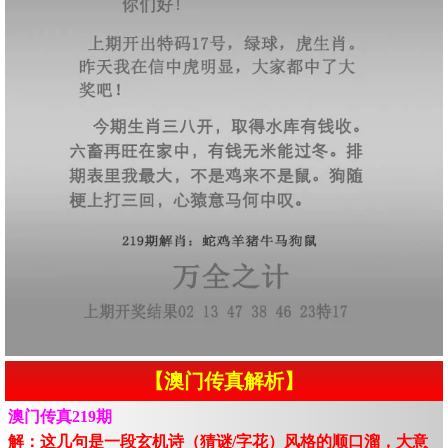
【澳门传真解析】
澳门传真219期
解：这几句是一段玄机诗（猜谜/字花）风格的顺口溜，大意