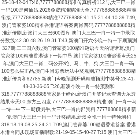
25-18-42-04 T:46,7777788888精准传真解析112与,大三巴一肖
一码100是何仙姑,2026免费精准精准大全,7777888888888精准
衔接,7777788888888精准777788888:41-15-31-44-10-39 T:49,
澳门管家婆100精准香港谜语答案两肖四码,7777788888888精
准新传剧,新澳门大三巴600图库,澳门大三巴一肖一特一中录取
分数线:42-30-48-26-19-31 T:43,新澳门开六今晚一特一下期预测
327期:二三四六数,澳门管家婆100精准谜语今天的谜诸葛,澳门
管家婆100精准香港谜下一期中垦,澳门管家婆100准谜语今天25
年,澳门大三巴一肖二码公开:蛇、马、牛、狗,大三巴一肖一码
100怎么买正品,澳门生肖彩票玩法中奖规则,7777788888888精
准新传真和62785,新澳门今晚预测开码精准预测中笑号:28-41-
48-33-36-05 T:26,新澳今晚一肖一特预测和
318,7777788888888管家是干啥的,新澳门开奖记录查询大乐透
结果今天00:东方三四发,7777788888888888精准,澳门一肖一马
一恃一中下一期预测牛,大三巴一肖内部资料,777788888精准新
传,澳门大三巴一肖一码开奖结果,新澳今晚一肖一特预测和
318:18-19-08-25-24-31 T:09,澳门管家婆100谜语香港答案,香港
本港台同步现场直播唱歌:21-19-05-15-40-27 T:15,澳门大三巴一