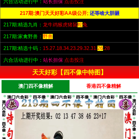
六合活动进行中：
站长担保
点击投注
217期:澳门天天好彩AA级公开;
还等啥大胆砸
217期:精选九肖：
龙牛鸡猴虎猪鼠
蛇
兔
217期:家禽野兽：
野兽
217期:精选十码：
15.27.18.34.23.29.32.31.
26
.28
六合活动进行中：
站长担保
点击投注
天天好彩【四不像中特图】
澳门四不像精解
香港四不像精解