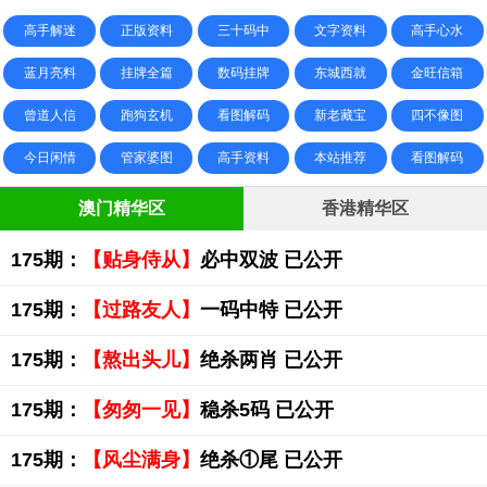
高手解迷
正版资料
三十码中
文字资料
高手心水
蓝月亮料
挂牌全篇
数码挂牌
东城西就
金旺信箱
曾道人信
跑狗玄机
看图解码
新老藏宝
四不像图
今日闲情
管家婆图
高手资料
本站推荐
看图解码
澳门精华区
香港精华区
175期：
【贴身侍从】
必中双波 已公开
175期：
【过路友人】
一码中特 已公开
175期：
【熬出头儿】
绝杀两肖 已公开
175期：
【匆匆一见】
稳杀5码 已公开
175期：
【风尘满身】
绝杀①尾 已公开