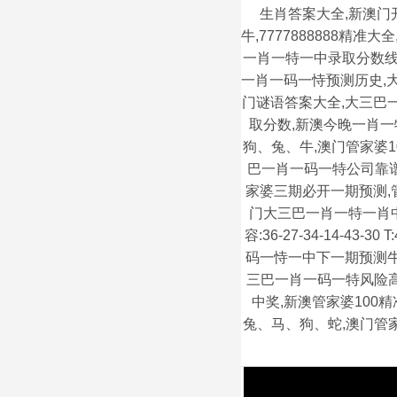
生肖答案大全,新澳门开
牛,7777888888精
一肖一特一中录取分数线:
一肖一码一恃预测历史,
门谜语答案大全,大三巴
取分数,新澳今晚一肖一
狗、兔、牛,澳门管家婆1
巴一肖一码一特公司靠谱吗
家婆三期必开一期预测,管家婆1
门大三巴一肖一特一肖中免费
容:36-27-34-14-4
码一恃一中下一期预测牛郎织
三巴一肖一码一特风险高
中奖,新澳管家婆100
兔、马、狗、蛇,澳门管家婆