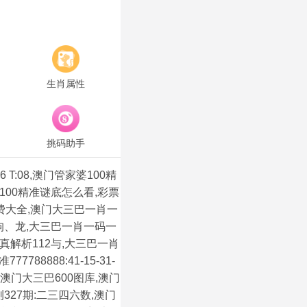
生肖属性
挑码助手
6 T:08,澳门管家婆100精
100精准谜底怎么看,彩票
免费大全,澳门大三巴一肖一
狗、龙,大三巴一肖一码一
精准传真解析112与,大三巴一肖
7788888:41-15-31-
,新澳门大三巴600图库,澳门
测327期:二三四六数,澳门