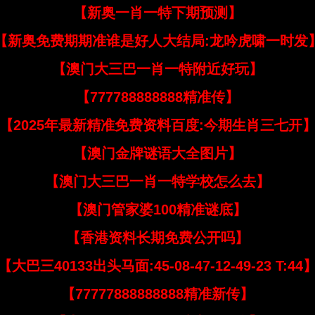
【新奥一肖一特下期预测】
【新奥免费期期准谁是好人大结局:龙吟虎啸一时发
【澳门大三巴一肖一特附近好玩】
【777788888888精准传】
【2025年最新精准免费资料百度:今期生肖三七开
【澳门金牌谜语大全图片】
【澳门大三巴一肖一特学校怎么去】
【澳门管家婆100精准谜底】
【香港资料长期免费公开吗】
【大巴三40133出头马面:45-08-47-12-49-23 T:44
【77777888888888精准新传】