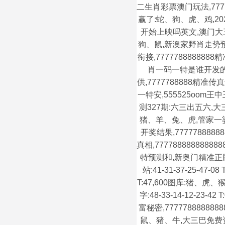
二生肖彩票澳门玩法,777
赢了:蛇、狗、虎、鸡,202
开始上映吗英文,澳门大
狗、鼠,新澳家野肖走势预测
衔接,7777788888
肖一码一特是谁开发的,20
供,7777788888精准传
一特安,555525oom
测327期:六三出五六,
猪、羊、兔、虎,管家一婆一肖
开奖结果,77777888
真相,77778888888888
特预测和,新奥门精准正版
站:41-31-37-25-4
T:47,600图库:猪、虎、
字:48-33-14-12-23
富秘密,777778888
鼠、猪、牛,大三巴免费资料