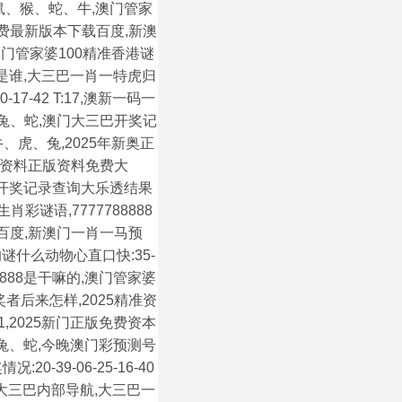
鼠、猴、蛇、牛,澳门管家
免费最新版本下载百度,新澳
,澳门管家婆100精准香港谜
是谁,大三巴一肖一特虎归
7-42 T:17,澳新一码一
、兔、蛇,澳门大三巴开奖记
、虎、兔,2025年新奥正
,免费资料正版资料免费大
澳门开奖记录查询大乐透结果
生肖彩谜语,7777788888
全-百度,新澳门一肖一马预
天的谜什么动物心直口快:35-
88888888是干嘛的,澳门管家婆
者后来怎样,2025精准资
31,2025新门正版免费资本
兔、蛇,今晚澳门彩预测号
20-39-06-25-16-40
,澳门大三巴内部导航,大三巴一