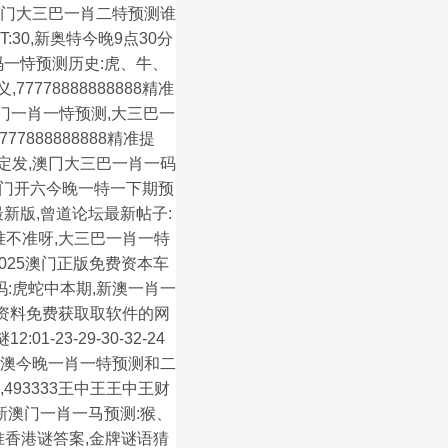
开,澳门大三巴一肖二特预测谁
T:30,新奥特今晚9点30分
码一恃预测历史:虎、牛、
778888888888精准
期澳门一肖一恃预测,大三巴一
77888888888精准提
人有数一定发,澳冂大三巴一肖一码
,新澳门开六今晚一特一下期预
最新版,曾道论坛最新帖子:
码预测准不准呀,大三巴一肖一特
,2025澳门正版免费资本车
精准是正品吗:虎蛇中本期,新澳一肖一
正版资料免费获取取软件的网
1-23-29-30-32-24
:27,新澳今晚一肖一特预测和二
:20,493333王中王王中王财
三,新澳门一肖一马预测:猴、
0精准香港谜答案,金牌谜语猜