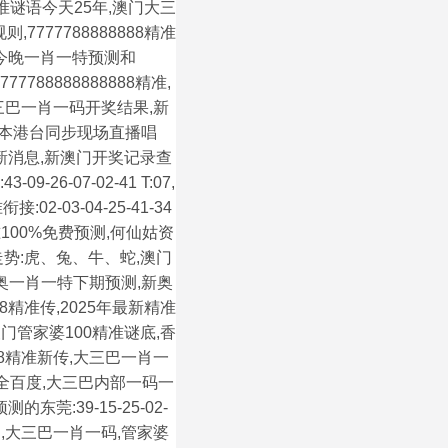
准谜语今天25年,澳门大三
777788888888精准
,新澳今晚一肖一特预测和
788888888888精准,
大三巴一肖一码开奖结果,新
案,香港本港台同步现场直播唱
中最新消息,新澳门开奖记录查
-07-02-41 T:07,
-03-04-25-41-34
100%免费预测,何仙姑资
势:虎、兔、牛、蛇,澳门
1,新奥一肖一特下期预测,新奥
8精准传,2025年最新精准
门管家婆100精准谜底,香
88888精准新传,大三巴一肖一
资料大全百度,大三巴内部一码一
:39-15-25-02-
下期预测,大三巴一肖一码,管家婆