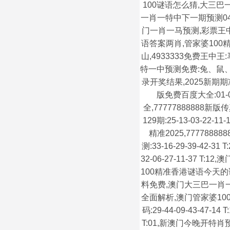
100谜语怎么猜,大三
一肖一特中下一期预测04
门一肖一马预测,彩票王中王
语答案两肖,管家婆10
山,4933333免费王中王
特一中预测免费:兔、鼠、
录开奖结果,2025新期
版免费百度大全:01-
全,7777788888
129期:25-13-03-2
精准2025,77778
测:33-16-29-39-
32-06-27-11-37 T:
100精准香港谜语今天的
料免费,澳门大三巴一肖一特学
全面解析,澳门管家婆1
码:29-44-09-43-47
T:01,新澳门今晚开特肖预