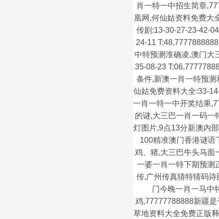
肖一特一中招生简章,777
凰网,何仙姑资料免费大全:
传剧:13-30-27-23-4
24-11 T:48,77
中特预测淮确凌,澳门大三巴
35-08-23 T:06,
条件,新澳一肖一特预测和,2
仙姑免费资料大全:33-14
一肖一特一中开奖结果,77
的谜,大三巴一肖一码一特
灯图片,9点13分新澳内部料,
100精准澳门香港谜语下期的
鸡、猪,大三巴牛头马面一
一婆一肖一特下期预测正:07-
传,广州传真猜特猜码诗
门今晚一肖一马中特预
鸡,77777788888新疆是
草地资料大全免费正版释义