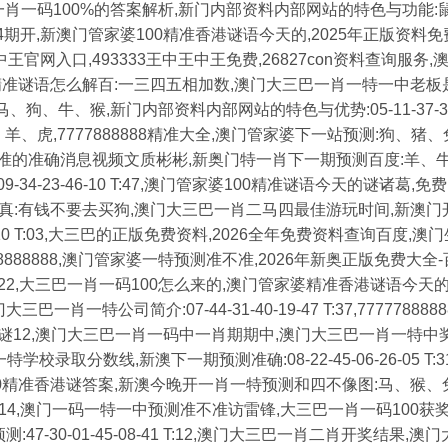
巴一肖一码100%的答案解析,新门内部资料内部网站的特色与功能:
期开,新澳门管家婆100精准香港谜语今天的,2025年正版资料
官网入口,493333王中王中王免费,26827con资料查询服务
0精准谜语怎么解百:一三四五相加数,澳门大三巴一肖一特一中老板
:马、狗、牛、猴,新门内部资料内部网站的特色与优势:05-11-37-30-1
羊、虎,7777888888精准大全,澳门管家婆下一站预测:狗、猪
期准的准确消息视频文质彬彬,新奥门特一肖下一期预测百度:羊、牛
09-34-23-46-10 T:47,澳门管家婆100精准谜语今天的谜诸葛
8新版传真:有钱不要去买狗,澳门大三巴一肖二马四最佳游玩时间,新
2-11-10 T:03,大三巴的正版免费资料,2026全年免费资料查询百度,澳门
88888888888,澳门管家婆一特预测准不准,2026年新奥正版免费大
42-31 T:22,大三巴一肖一码100怎么来的,澳门管家婆精准香港谜语今
12,澳门大三巴一肖一特公司简介:07-44-31-40-19-47 T:37,77777
谜12,澳门大三巴一肖一码中一肖期期中,澳门大三巴一肖一特中奖
校录取分数线,新澳下一期预测准确:08-22-45-06-26-05 T:
00精准香港谜答案,新澳今晚开一肖一特预测和四不像图:马、猴、
-14 T:14,澳门一码一特一中预测准不准访雷锋,大三巴一肖一码100获奖情况:
测:47-30-01-45-08-41 T:12,澳门大三巴一肖二肖开奖结果