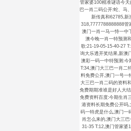
管家婆100精准谜语今天
巴一肖二码公开:蛇、马、牛
新传真和62785,新
318,7777788888
澳门一肖一马一恃一中下一
澳今晚一肖一特预测和318
歌:21-19-05-15
询大乐透开奖结果,新澳门管家
澳彩一码一中特预测:今期特码
T:34,澳门大三巴一肖
料免费公开,澳门一号一
大三巴一肖二码的资料和特色,
免费期期准谁是好人大结局:
免费资料百度:今期生肖三
港资料长期免费公开吗,大巴三4
码一特虎是什么,澳门一码一恃
肖怎么来的,澳门大三巴一
31-35 T:12,澳门管家