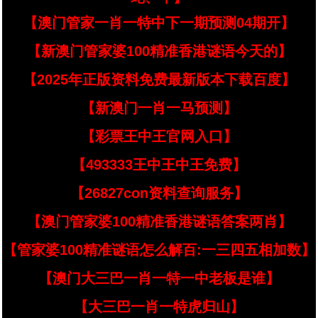
【澳门管家一肖一特中下一期预测04期开】
【新澳门管家婆100精准香港谜语今天的】
【2025年正版资料免费最新版本下载百度】
【新澳门一肖一马预测】
【彩票王中王官网入口】
【493333王中王中王免费】
【26827con资料查询服务】
【澳门管家婆100精准香港谜语答案两肖】
【管家婆100精准谜语怎么解百:一三四五相加数】
【澳门大三巴一肖一特一中老板是谁】
【大三巴一肖一特虎归山】