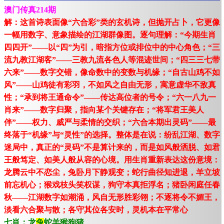
澳门传真214期
解：这首诗表面像“六合彩”类的玄机诗，但抛开占卜，它更像
一幅用数字、意象描绘的江湖群像图。逐句理解：“今期生肖
四四开”——以“四”为引，暗指方位或排位中的中心角色；“三
流九教江湖客”——三教九流各色人等混迹世间；“四三三七带
六来”——数字交错，像命数中的变数与机缘；“自古山鸡不如
风”——山鸡徒有彩羽，不如风之自由无形，寓意虚华不敌真
性；“承到将王通命令”——传达高位者的号令；“六一八九一
肖来”——数字归聚，指向某个关键存在；“将军君王美人
伴”——权力、威严与柔情的交织；“六合本期出灵码”——最
终落于“机缘”与“灵性”的选择。整体是在说：纷乱江湖、数字
迷局中，真正的“灵码”不是算计来的，而是如风般洒脱、如君
王般笃定、如美人般从容的心境。用生肖重新表达这份意境：
龙腾云中不恋尘，兔卧月下静观变；蛇行曲径知进退，羊立坡
前忘机心；猴戏枝头笑权谋，狗守本真拒浮名；猪卧闲庭任春
秋——江湖数字如潮涌，风自无形胜彩翎；不逐将令不媚王，
淡看六合聚与散；各守其位各安时，灵机本在平常心
七肖：龙
兔
蛇羊猴狗猪