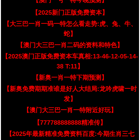
【澳门一号一特今晚预测】
【2025新门正版免费资本】
【大三巴一肖一码一特怎么看走势:虎、兔、牛、
蛇】
【澳门大三巴一肖二码的资料和特色】
【2025澳门正版免费资本车真相:13-46-12-05-14-
38 T:11】
【新奥一肖一特下期预测】
【新奥免费期期准谁是好人大结局:龙吟虎啸一时
发】
【澳门大三巴一肖一特附近好玩】
【777788888888精准传】
【2025年最新精准免费资料百度:今期生肖三七