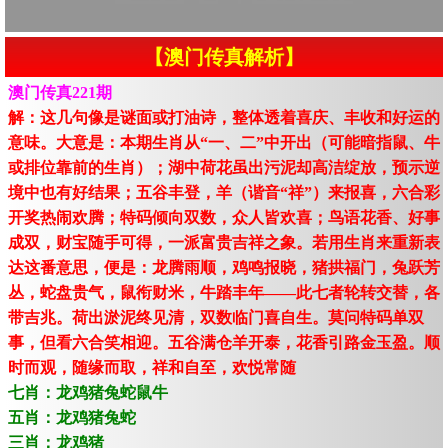
【澳门传真解析】
澳门传真221期
解：这几句像是谜面或打油诗，整体透着喜庆、丰收和好运的
意味。大意是：本期生肖从“一、二”中开出（可能暗指鼠、牛
或排位靠前的生肖）；湖中荷花虽出污泥却高洁绽放，预示逆
境中也有好结果；五谷丰登，羊（谐音“祥”）来报喜，六合彩
开奖热闹欢腾；特码倾向双数，众人皆欢喜；鸟语花香、好事
成双，财宝随手可得，一派富贵吉祥之象。若用生肖来重新表
达这番意思，便是：龙腾雨顺，鸡鸣报晓，猪拱福门，兔跃芳
丛，蛇盘贵气，鼠衔财米，牛踏丰年——此七者轮转交替，各
带吉兆。荷出淤泥终见清，双数临门喜自生。莫问特码单双
事，但看六合笑相迎。五谷满仓羊开泰，花香引路金玉盈。顺
时而观，随缘而取，祥和自至，欢悦常随
七肖：龙鸡猪兔蛇鼠牛
五肖：龙鸡猪兔蛇
三肖：龙鸡猪