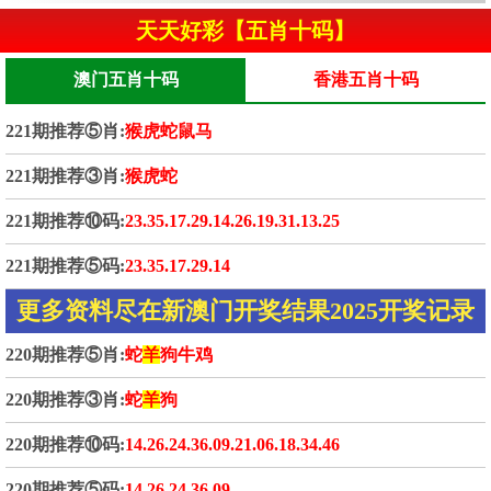
天天好彩【五肖十码】
澳门五肖十码
香港五肖十码
221期推荐⑤肖:
猴虎蛇鼠马
221期推荐③肖:
猴虎蛇
221期推荐⑩码:
23.35.17.29.14.26.19.31.13.25
221期推荐⑤码:
23.35.17.29.14
更多资料尽在新澳门开奖结果2025开奖记录
220期推荐⑤肖:
蛇
羊
狗牛鸡
220期推荐③肖:
蛇
羊
狗
220期推荐⑩码:
14.26.24.36.09.21.06.18.34.46
220期推荐⑤码:
14.26.24.36.09