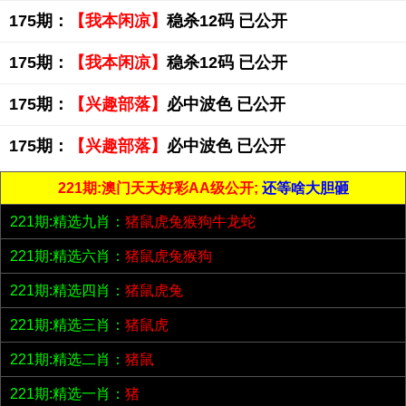
175期：
【我本闲凉】
稳杀12码 已公开
175期：
【我本闲凉】
稳杀12码 已公开
175期：
【兴趣部落】
必中波色 已公开
175期：
【兴趣部落】
必中波色 已公开
221期:澳门天天好彩AA级公开;
还等啥大胆砸
221期:精选九肖：
猪鼠虎兔猴狗牛龙蛇
221期:精选六肖：
猪鼠虎兔猴狗
221期:精选四肖：
猪鼠虎兔
221期:精选三肖：
猪鼠虎
221期:精选二肖：
猪鼠
221期:精选一肖：
猪