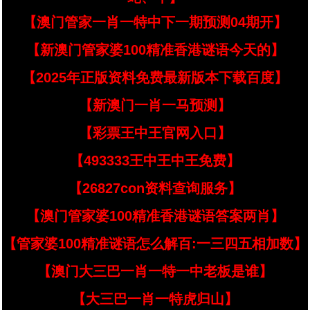
【澳门管家一肖一特中下一期预测04期开】
【新澳门管家婆100精准香港谜语今天的】
【2025年正版资料免费最新版本下载百度】
【新澳门一肖一马预测】
【彩票王中王官网入口】
【493333王中王中王免费】
【26827con资料查询服务】
【澳门管家婆100精准香港谜语答案两肖】
【管家婆100精准谜语怎么解百:一三四五相加数】
【澳门大三巴一肖一特一中老板是谁】
【大三巴一肖一特虎归山】