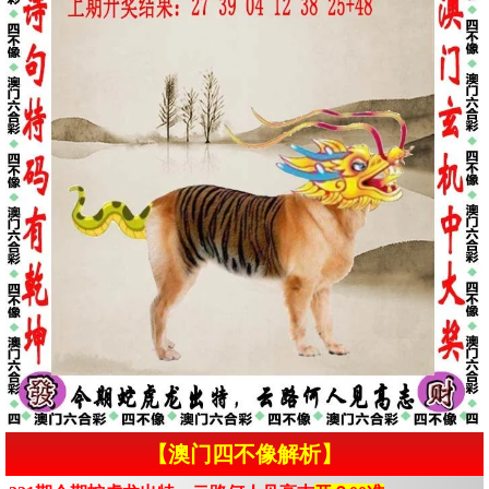
【澳门四不像解析】