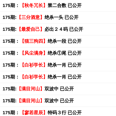
175期：
【秋冬冗长】
禁二合数 已公开
175期:
【三分酒意】
绝杀一头 已公开
175期:
【最爱自己】
必出２４码 已公开
175期：
【猫三狗四】
绝杀一段 已公开
175期：
【风尘满身】
绝杀①尾 已公开
175期：
【白衫学长】
绝杀一肖 已公开
175期：
【白衫学长】
绝杀一肖 已公开
175期:
【满目河山】
双波中 已公开
175期:
【满目河山】
双波中 已公开
175期：
【寥若星辰】
特码３行 已公开