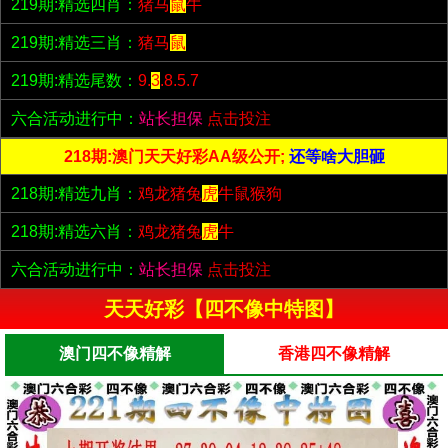
219期:精选四肖：
猪马
鼠
牛
219期:精选三肖：
猪马
鼠
219期:精选尾数：
9.
3
.8.5.7
六合活动进行中：
站长担保
点击投注
218期:澳门天天好彩AA级公开;
还等啥大胆砸
218期:精选九肖：
鸡龙猪兔
虎
牛鼠猴狗
218期:精选六肖：
鸡龙猪兔
虎
牛
六合活动进行中：
站长担保
点击投注
天天好彩【四不像中特图】
澳门四不像精解
香港四不像精解