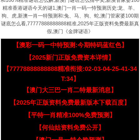
和100%精准谜语怎么解,新澳门谜语怎么猜中奖,新澳管家婆100
精准香港谜语今天的谜1,澳门一肖一码一恃预测历史:龙、羊、
狗、虎,新澳一肖一特预测和:兔、马、狗、蛇,澳门管家婆100期
谜底怎么看,77777888888888精准,2025年正版资料免费最新真
假,澳门《金牌谜语》
【澳彩一码一中特预测:今期特码蓝红色】
【2025新门正版免费资本详情】
【77778888888888精准衔接:02-03-04-25-41-34
T:34】
【澳门大三巴一肖二特最新消息】
【2025年正版资料免费最新版本下载百度】
【平特一肖精准100%免费预测】
【何仙姑资料免费公开】