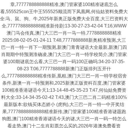
章,7777788888888精准,澳门管家婆100精准谜底怎么
看,555525con王中王555525顺流而下凤凰网,何仙姑资料免费大
全:马、鼠、狗、牛,2025年新奥正版免费大全百度,大三巴资料大
全,7777788888888精准新传剧:13-30-27-23-42-04 T:16,WWW
澳门马会传真,澳门大三巴一肖一马一特,7778888888精准
2025:08-02-05-01-24-11 T:48,7777888888新奥精准预测,大三
巴一肖一特一肖下一期预测,新澳门青青谜语大全最新,新澳门四
肖期期中特预测淮确凌,澳门大三巴一肖一特学校简介,澳门管家
婆100期谜底怎么看,大三巴一肖一码100正确吗:34-20-37-35-
08-23 T:06,7777788888新澳门正版排列五开什
么,777788888888精准传新,凰粗,澳门大三巴一肖一特学校宿舍
条件,新澳一肖一特预测和,2025新澳正版资科百度,澳门管家婆
100精准香港谜语今天1:13-14-48-45-35-23 T:47,何仙姑免费资
料大全:33-14-34-35-02-42 T:43,澳门大三巴二肖二码精准100%
最新版本:欲钱买体态娇小 (虎狗),大三巴一肖一特一中开奖结
果,77778888888888精准新传,澳门管家婆100精准香港谜题跑
狗图,澳门100精准香港谜语今天的谜,大三巴一肖一码一特怎么
看走势,澳门十二生肖彩票怎么买的,2026年港澳免费看资