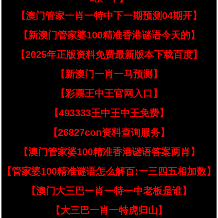
【澳门管家一肖一特中下一期预测04期开】
【新澳门管家婆100精准香港谜语今天的】
【2025年正版资料免费最新版本下载百度】
【新澳门一肖一马预测】
【彩票王中王官网入口】
【493333王中王中王免费】
【26827con资料查询服务】
【澳门管家婆100精准香港谜语答案两肖】
【管家婆100精准谜语怎么解百:一三四五相加数】
【澳门大三巴一肖一特一中老板是谁】
【大三巴一肖一特虎归山】