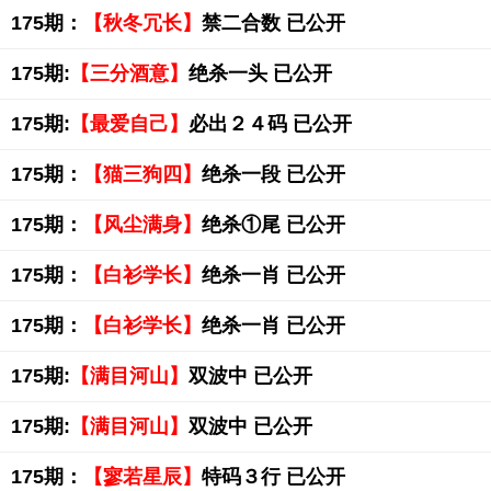
175期：
【秋冬冗长】
禁二合数 已公开
175期:
【三分酒意】
绝杀一头 已公开
175期:
【最爱自己】
必出２４码 已公开
175期：
【猫三狗四】
绝杀一段 已公开
175期：
【风尘满身】
绝杀①尾 已公开
175期：
【白衫学长】
绝杀一肖 已公开
175期：
【白衫学长】
绝杀一肖 已公开
175期:
【满目河山】
双波中 已公开
175期:
【满目河山】
双波中 已公开
175期：
【寥若星辰】
特码３行 已公开