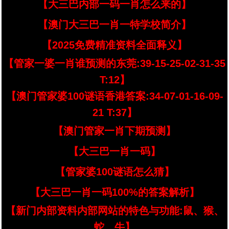
【大三巴内部一码一肖怎么来的】
【澳门大三巴一肖一特学校简介】
【2025免费精准资料全面释义】
【管家一婆一肖谁预测的东莞:39-15-25-02-31-35
T:12】
【澳门管家婆100谜语香港答案:34-07-01-16-09-
21 T:37】
【澳门管家一肖下期预测】
【大三巴一肖一码】
【管家婆100谜语怎么猜】
【大三巴一肖一码100%的答案解析】
【新门内部资料内部网站的特色与功能:鼠、猴、
蛇、牛】