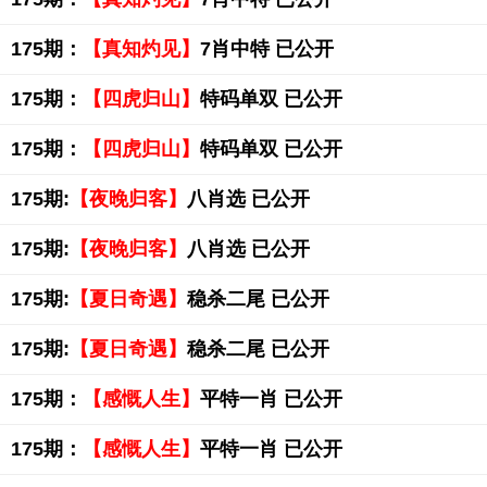
175期：
【真知灼见】
7肖中特 已公开
175期：
【四虎归山】
特码单双 已公开
175期：
【四虎归山】
特码单双 已公开
175期:
【夜晚归客】
八肖选 已公开
175期:
【夜晚归客】
八肖选 已公开
175期:
【夏日奇遇】
稳杀二尾 已公开
175期:
【夏日奇遇】
稳杀二尾 已公开
175期：
【感慨人生】
平特一肖 已公开
175期：
【感慨人生】
平特一肖 已公开