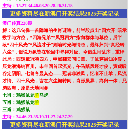
主特：15.27.34.46.08.20.28.26.31.18
更多资料尽在新澳门开奖结果2025开奖记录
澳门传真220期
解：这几句像一首隐晦的生肖谜诗，前半段点出“四六开”暗示
数字与方位，“四海兄弟”“凤冠四方”指向群体与尊位，后半
段“四十风光”“风流才子”则喻时光与情态，最终归到“真经转
六尘”，似说万象皆在轮回中寻得对应。今借生肖乱序，重绎
此局：酉鸡戴冠鸣四方，申猴翻云问旧章。子鼠穿街知冷暖，
辰龙潜海纳百川。未羊回首叹流光，午马踏风逐才俊，寅虎啸
谷定阴阳。七兽各显其态——冠者非独凤，忆者不止羊，风流
才情、四十风光，皆在六尘辗转间，肖形虽异，终归一体，兄
弟四海，原是天地同参
七肖：鸡猴鼠龙
羊
马虎
五肖：鸡猴鼠龙
羊
三肖：鸡猴鼠
主特：34.46.23.35.19.31.27.24.37.29
更多资料尽在新澳门开奖结果2025开奖记录