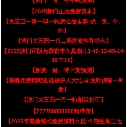
【澳门一号一特今晚预测】
【2025新门正版免费资本】
【大三巴一肖一码一特怎么看走势:虎、兔、牛、
蛇】
【澳门大三巴一肖二码的资料和特色】
【2025澳门正版免费资本车真相:13-46-12-05-14-
38 T:11】
【新奥一肖一特下期预测】
【新奥免费期期准谁是好人大结局:龙吟虎啸一时
发】
【澳门大三巴一肖一特附近好玩】
【777788888888精准传】
【2025年最新精准免费资料百度:今期生肖三七