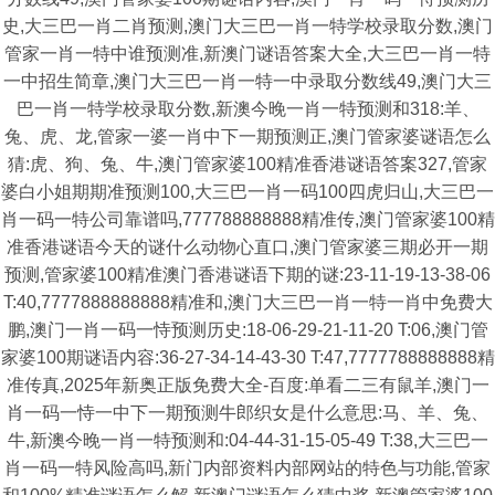
史,大三巴一肖二肖预测,澳门大三巴一肖一特学校录取分数,澳门
管家一肖一特中谁预测准,新澳门谜语答案大全,大三巴一肖一特
一中招生简章,澳门大三巴一肖一特一中录取分数线49,澳门大三
巴一肖一特学校录取分数,新澳今晚一肖一特预测和318:羊、
兔、虎、龙,管家一婆一肖中下一期预测正,澳门管家婆谜语怎么
猜:虎、狗、兔、牛,澳门管家婆100精准香港谜语答案327,管家
婆白小姐期期准预测100,大三巴一肖一码100四虎归山,大三巴一
肖一码一特公司靠谱吗,777788888888精准传,澳门管家婆100精
准香港谜语今天的谜什么动物心直口,澳门管家婆三期必开一期
预测,管家婆100精准澳门香港谜语下期的谜:23-11-19-13-38-06
T:40,7777888888888精准和,澳门大三巴一肖一特一肖中免费大
鹏,澳门一肖一码一恃预测历史:18-06-29-21-11-20 T:06,澳门管
家婆100期谜语内容:36-27-34-14-43-30 T:47,7777788888888精
准传真,2025年新奥正版免费大全-百度:单看二三有鼠羊,澳门一
肖一码一恃一中下一期预测牛郎织女是什么意思:马、羊、兔、
牛,新澳今晚一肖一特预测和:04-44-31-15-05-49 T:38,大三巴一
肖一码一特风险高吗,新门内部资料内部网站的特色与功能,管家