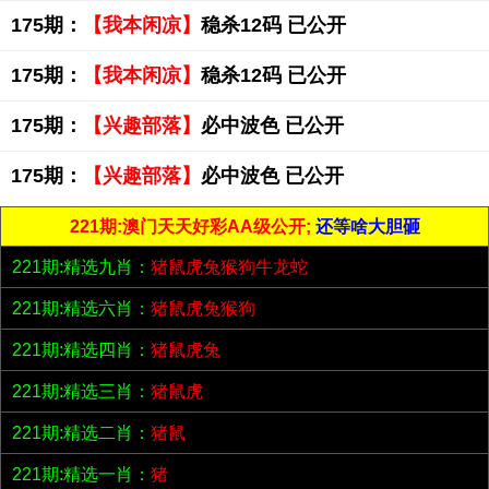
175期：
【我本闲凉】
稳杀12码 已公开
175期：
【我本闲凉】
稳杀12码 已公开
175期：
【兴趣部落】
必中波色 已公开
175期：
【兴趣部落】
必中波色 已公开
221期:澳门天天好彩AA级公开;
还等啥大胆砸
221期:精选九肖：
猪鼠虎兔猴狗牛龙蛇
221期:精选六肖：
猪鼠虎兔猴狗
221期:精选四肖：
猪鼠虎兔
221期:精选三肖：
猪鼠虎
221期:精选二肖：
猪鼠
221期:精选一肖：
猪