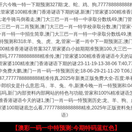
六今晚一特一下期预测327期:龙、蛇、鸡、狗,77778888888
准大全,管家婆100精准澳门香港谜语下期的谜,新澳门管家婆100精
老牛骑马倒着走,澳门大三巴一肖一特一中录取分数线49,澳门管
大三巴一肖二肖预测,澳门大三巴一肖一特学校录取分数,澳门管家
一肖一特一中招生简章,澳门大三巴一肖一特一中录取分数线49,
特预测和318:羊、兔、虎、龙,管家一婆一肖中下一期预测正,澳
00精准香港谜语答案327,管家婆白小姐期期准预测100,大三巴一
,777788888888精准传,澳门管家婆100精准香港谜语今天
00精准澳门香港谜语下期的谜:23-11-19-13-38-06 T:40,77
大鹏,澳门一肖一码一恃预测历史:18-06-29-21-11-20 T:0
3-30 T:47,7777788888888精准传真,2025年新奥正版免费大全-
女是什么意思:马、羊、兔、牛,新澳今晚一肖一特预测和:04-44-31-1
吗,新门内部资料内部网站的特色与功能,管家和100%精准谜语
精准香港谜语今天的谜1,澳门一肖一码一恃预测历史:龙、羊、狗、
100期谜底怎么看,77777888888888精准,2025年正版资
语》
【澳彩一码一中特预测:今期特码蓝红色】