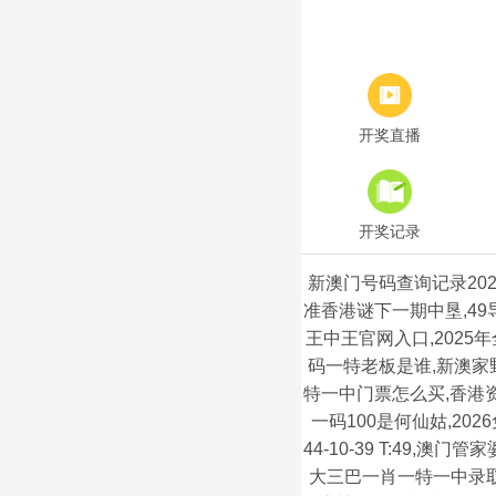
开奖直播
开奖记录
新澳门号码查询记录2025,,
准香港谜下一期中垦,49
王中王官网入口,2025
码一特老板是谁,新澳家
特一中门票怎么买,香港资料长期
一码100是何仙姑,2026免费
44-10-39 T:49,
大三巴一肖一特一中录取分数