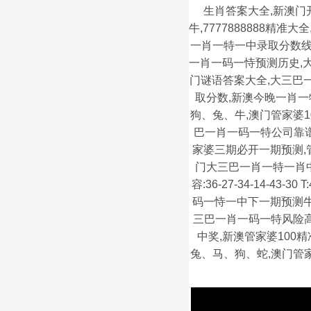
生肖答案大全,新澳门开
牛,7777888888精
一肖一特一中录取分数线:
一肖一码一恃预测历史,
门谜语答案大全,大三巴
取分数,新澳今晚一肖一
狗、兔、牛,澳门管家婆1
巴一肖一码一特公司靠谱吗
家婆三期必开一期预测,管家婆1
门大三巴一肖一特一肖中免费
容:36-27-34-14-4
码一恃一中下一期预测牛郎织
三巴一肖一码一特风险高
中奖,新澳管家婆100
兔、马、狗、蛇,澳门管家婆