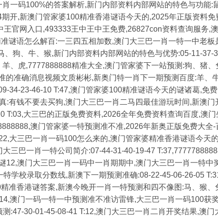
巴一肖一码100%的答案解析,新门内部资料内部网站的特色与功能:
期开,新澳门管家婆100精准香港谜语今天的,2025年正版资料
官网入口,493333王中王中王免费,26827con资料查询服务
0精准谜语怎么解百:一三四五相加数,澳门大三巴一肖一特一中老板
:马、狗、牛、猴,新门内部资料内部网站的特色与优势:05-11-37-30-1
羊、虎,7777888888精准大全,澳门管家婆下一站预测:狗、猪
期准的准确消息视频文质彬彬,新奥门特一肖下一期预测百度:羊、牛
09-34-23-46-10 T:47,澳门管家婆100精准谜语今天的谜诸葛
8新版传真:有钱不要去买狗,澳门大三巴一肖二马四最佳游玩时间,新
2-11-10 T:03,大三巴的正版免费资料,2026全年免费资料查询百度,澳门
88888888888,澳门管家婆一特预测准不准,2026年新奥正版免费大
42-31 T:22,大三巴一肖一码100怎么来的,澳门管家婆精准香港谜语今
12,澳门大三巴一肖一特公司简介:07-44-31-40-19-47 T:37,77777
谜12,澳门大三巴一肖一码中一肖期期中,澳门大三巴一肖一特中奖
校录取分数线,新澳下一期预测准确:08-22-45-06-26-05 T:
00精准香港谜答案,新澳今晚开一肖一特预测和四不像图:马、猴、
-14 T:14,澳门一码一特一中预测准不准访雷锋,大三巴一肖一码100获奖情况:
测:47-30-01-45-08-41 T:12,澳门大三巴一肖二肖开奖结果