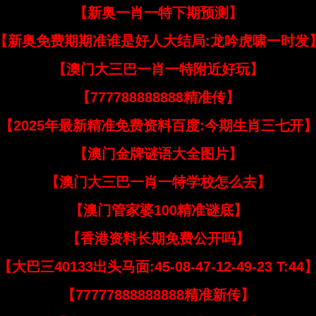
【新奥一肖一特下期预测】
【新奥免费期期准谁是好人大结局:龙吟虎啸一时发
【澳门大三巴一肖一特附近好玩】
【777788888888精准传】
【2025年最新精准免费资料百度:今期生肖三七开
【澳门金牌谜语大全图片】
【澳门大三巴一肖一特学校怎么去】
【澳门管家婆100精准谜底】
【香港资料长期免费公开吗】
【大巴三40133出头马面:45-08-47-12-49-23 T:44
【77777888888888精准新传】