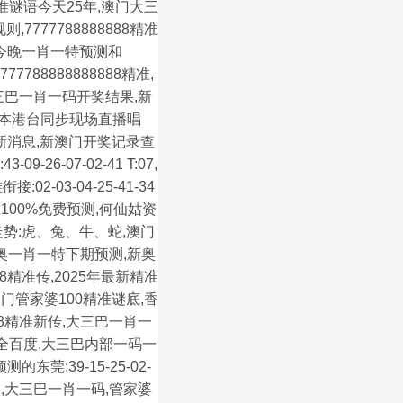
准谜语今天25年,澳门大三
777788888888精准
,新澳今晚一肖一特预测和
788888888888精准,
大三巴一肖一码开奖结果,新
案,香港本港台同步现场直播唱
中最新消息,新澳门开奖记录查
-07-02-41 T:07,
-03-04-25-41-34
100%免费预测,何仙姑资
势:虎、兔、牛、蛇,澳门
1,新奥一肖一特下期预测,新奥
8精准传,2025年最新精准
门管家婆100精准谜底,香
88888精准新传,大三巴一肖一
资料大全百度,大三巴内部一码一
:39-15-25-02-
下期预测,大三巴一肖一码,管家婆