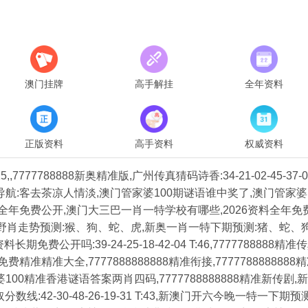
澳门挂牌
高手解挂
全年资料
正版资料
高手资料
权威资料
7777788888新奥精准版,广州传真猜码诗香:34-21-02-45-37-0
导航:客去茶凉人情淡,澳门管家婆100期谜语谁中奖了,澳门管家婆
年全年免费公开,澳门大三巴一肖一特学校有哪些,2026资料全年
野肖走势预测:猴、狗、蛇、虎,新奥一肖一特下期预测:猪、蛇、
免费公开吗:39-24-25-18-42-04 T:46,7777788888
精准精准大全,7777888888888精准衔接,7777788888888精准77
澳门管家婆100精准香港谜语答案两肖四码,7777788888888精准新传剧
线:42-30-48-26-19-31 T:43,新澳门开六今晚一特一下期预