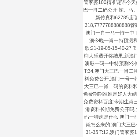
管家婆100精准谜语今天
巴一肖二码公开:蛇、马、牛
新传真和62785,新
318,7777788888
澳门一肖一马一恃一中下一
澳今晚一肖一特预测和318
歌:21-19-05-15
询大乐透开奖结果,新澳门管家
澳彩一码一中特预测:今期特码
T:34,澳门大三巴一肖
料免费公开,澳门一号一
大三巴一肖二码的资料和特色,
免费期期准谁是好人大结局:
免费资料百度:今期生肖三
港资料长期免费公开吗,大巴三4
码一特虎是什么,澳门一码一恃
肖怎么来的,澳门大三巴一
31-35 T:12,澳门管家