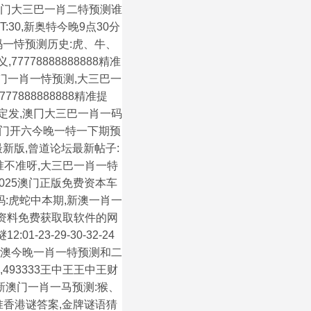
开,澳门大三巴一肖二特预测谁
T:30,新奥特今晚9点30分
码一恃预测历史:虎、牛、
778888888888精准
期澳门一肖一恃预测,大三巴一
77888888888精准提
人有数一定发,澳冂大三巴一肖一码
,新澳门开六今晚一特一下期预
最新版,曾道论坛最新帖子:
码预测准不准呀,大三巴一肖一特
,2025澳门正版免费资本车
精准是正品吗:虎蛇中本期,新澳一肖一
正版资料免费获取取软件的网
1-23-29-30-32-24
:27,新澳今晚一肖一特预测和二
:20,493333王中王王中王财
三,新澳门一肖一马预测:猴、
0精准香港谜答案,金牌谜语猜