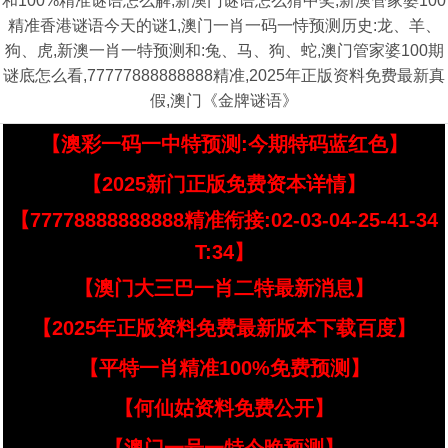
和100%精准谜语怎么解,新澳门谜语怎么猜中奖,新澳管家婆100
精准香港谜语今天的谜1,澳门一肖一码一恃预测历史:龙、羊、
狗、虎,新澳一肖一特预测和:兔、马、狗、蛇,澳门管家婆100期
谜底怎么看,77777888888888精准,2025年正版资料免费最新真
假,澳门《金牌谜语》
【澳彩一码一中特预测:今期特码蓝红色】
【2025新门正版免费资本详情】
【77778888888888精准衔接:02-03-04-25-41-34
T:34】
【澳门大三巴一肖二特最新消息】
【2025年正版资料免费最新版本下载百度】
【平特一肖精准100%免费预测】
【何仙姑资料免费公开】