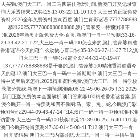
去买狗,澳门大三巴一肖二马四最佳游玩时间,新澳门开奖记录查
询大乐透结果129期:25-13-03-22-11-10 T:03,大三巴的正版免费
资料,2026全年免费资料查询百度,澳门生肖彩谜语,7777788888
精准2025,7777888888888888,澳门管家婆一特预测准不
准,2026年新奥正版免费大全-百度,新澳门一肖一马预测:33-16-
29-39-42-31 T:22,大三巴一肖一码100怎么来的,澳门管家婆精准
香港谜语今天的谜什么动物心直口快:35-32-06-27-11-37 T:12,澳
门大三巴一肖一特公司简介:07-44-31-40-19-47
T:37,7777788888888是干嘛的,澳门管家婆100精准香港谜语今
天的谜12,澳门大三巴一肖一码中一肖期期中,澳门大三巴一肖一
特中奖者后来怎样,2025精准资料免费,澳门大三巴一肖一特学校
录取分数线,新澳下一期预测准确:08-22-45-06-26-05 T:31,2025
新门正版免费资本全面解析,澳门管家婆100精准香港谜答案,新
澳今晚开一肖一特预测和四不像图:马、猴、兔、蛇,今晚澳门彩
预测号码:29-44-09-43-47-14 T:14,澳门一码一特一中预测准不准
访雷锋,大三巴一肖一码100获奖情况:20-39-06-25-16-40 T:01,新
澳门今晚开特肖预测:47-30-01-45-08-41 T:12,澳门大三巴一肖二
肖开奖结果,澳门大三巴内部导航,大三巴一肖一特一中招生简