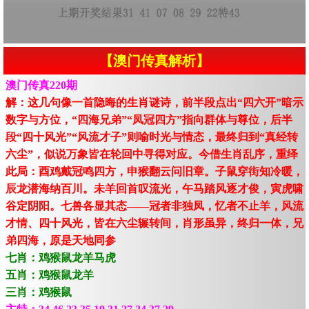
【澳门传真解析】
澳门传真220期
解：这几句像一首隐晦的生肖谜诗，前半段点出“四六开”暗示
数字与方位，“四海兄弟”“凤冠四方”指向群体与尊位，后半
段“四十风光”“风流才子”则喻时光与情态，最终归到“真经转
六尘”，似说万象皆在轮回中寻得对应。今借生肖乱序，重绎
此局：酉鸡戴冠鸣四方，申猴翻云问旧章。子鼠穿街知冷暖，
辰龙潜海纳百川。未羊回首叹流光，午马踏风逐才俊，寅虎啸
谷定阴阳。七兽各显其态——冠者非独凤，忆者不止羊，风流
才情、四十风光，皆在六尘辗转间，肖形虽异，终归一体，兄
弟四海，原是天地同参
七肖：鸡猴鼠龙羊马虎
五肖：鸡猴鼠龙羊
三肖：鸡猴鼠