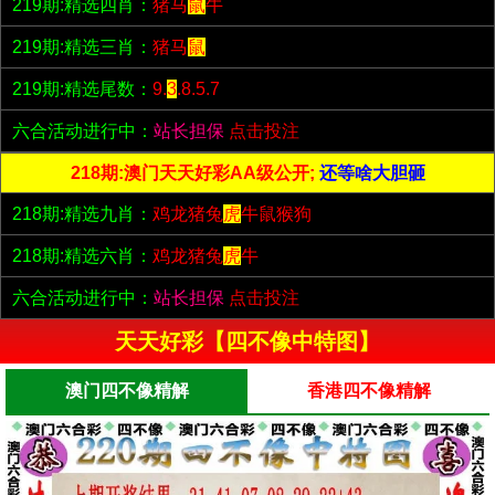
219期:精选四肖：
猪马
鼠
牛
219期:精选三肖：
猪马
鼠
219期:精选尾数：
9.
3
.8.5.7
六合活动进行中：
站长担保
点击投注
218期:澳门天天好彩AA级公开;
还等啥大胆砸
218期:精选九肖：
鸡龙猪兔
虎
牛鼠猴狗
218期:精选六肖：
鸡龙猪兔
虎
牛
六合活动进行中：
站长担保
点击投注
天天好彩【四不像中特图】
澳门四不像精解
香港四不像精解