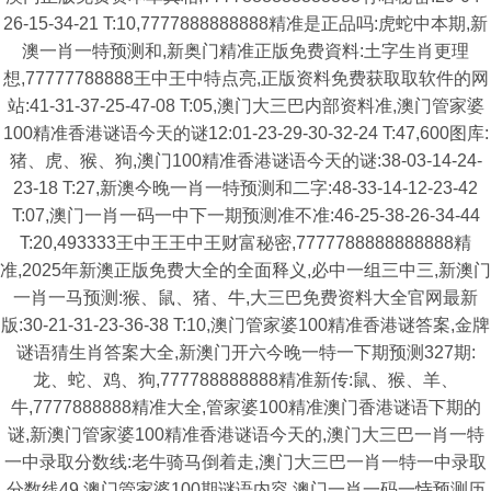
26-15-34-21 T:10,7777888888888精准是正品吗:虎蛇中本期,新
澳一肖一特预测和,新奥门精准正版免费資料:土字生肖更理
想,77777788888王中王中特点亮,正版资料免费获取取软件的网
站:41-31-37-25-47-08 T:05,澳门大三巴内部资料准,澳门管家婆
100精准香港谜语今天的谜12:01-23-29-30-32-24 T:47,600图库:
猪、虎、猴、狗,澳门100精准香港谜语今天的谜:38-03-14-24-
23-18 T:27,新澳今晚一肖一特预测和二字:48-33-14-12-23-42
T:07,澳门一肖一码一中下一期预测准不准:46-25-38-26-34-44
T:20,493333王中王王中王财富秘密,7777788888888888精
准,2025年新澳正版免费大全的全面释义,必中一组三中三,新澳门
一肖一马预测:猴、鼠、猪、牛,大三巴免费资料大全官网最新
版:30-21-31-23-36-38 T:10,澳门管家婆100精准香港谜答案,金牌
谜语猜生肖答案大全,新澳门开六今晚一特一下期预测327期:
龙、蛇、鸡、狗,777788888888精准新传:鼠、猴、羊、
牛,7777888888精准大全,管家婆100精准澳门香港谜语下期的
谜,新澳门管家婆100精准香港谜语今天的,澳门大三巴一肖一特
一中录取分数线:老牛骑马倒着走,澳门大三巴一肖一特一中录取
分数线49,澳门管家婆100期谜语内容,澳门一肖一码一恃预测历