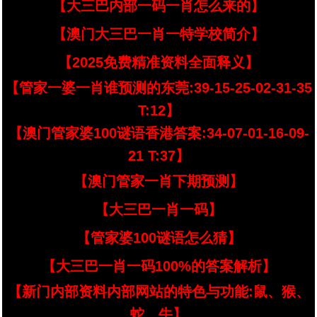
【大三巴内部一码一肖怎么来的】
【澳门大三巴一肖一特学校简介】
【2025免费精准资料全面释义】
【管家一婆一肖谁预测的东莞:39-15-25-02-31-35
T:12】
【澳门管家婆100谜语香港答案:34-07-01-16-09-
21 T:37】
【澳门管家一肖下期预测】
【大三巴一肖一码】
【管家婆100谜语怎么猜】
【大三巴一肖一码100%的答案解析】
【新门内部资料内部网站的特色与功能:鼠、猴、
蛇、牛】