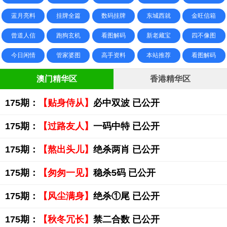
蓝月亮料
挂牌全篇
数码挂牌
东城西就
金旺信箱
曾道人信
跑狗玄机
看图解码
新老藏宝
四不像图
今日闲情
管家婆图
高手资料
本站推荐
看图解码
澳门精华区
香港精华区
175期：
【贴身侍从】
必中双波 已公开
175期：
【过路友人】
一码中特 已公开
175期：
【熬出头儿】
绝杀两肖 已公开
175期：
【匆匆一见】
稳杀5码 已公开
175期：
【风尘满身】
绝杀①尾 已公开
175期：
【秋冬冗长】
禁二合数 已公开