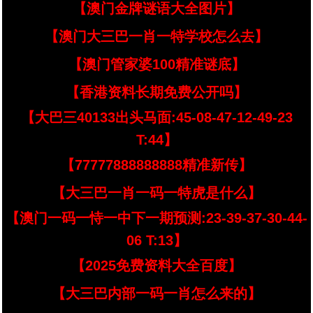
【澳门金牌谜语大全图片】
【澳门大三巴一肖一特学校怎么去】
【澳门管家婆100精准谜底】
【香港资料长期免费公开吗】
【大巴三40133出头马面:45-08-47-12-49-23
T:44】
【77777888888888精准新传】
【大三巴一肖一码一特虎是什么】
【澳门一码一恃一中下一期预测:23-39-37-30-44-
06 T:13】
【2025免费资料大全百度】
【大三巴内部一码一肖怎么来的】