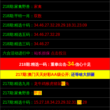
218期:家禽野兽：
家禽
218期:平特一肖：
双数
218期:精选十码：
34.46.27.32.28.29.18.31.23.09
218期:精选五码：
34.46.27.32.28
218期:精选三码：
34.46.27
六合活动进行中：
站长担保
点击投注
34
218期:精选一码：重拳出击-
-信心十足
217期:澳门天天好彩AA级公开;
还等啥大胆砸
217期:精选九肖：
龙牛鸡猴虎猪鼠
蛇
兔
217期:家禽野兽：
野兽
217期:精选十码：
15.27.18.34.23.29.32.31.
26
.28