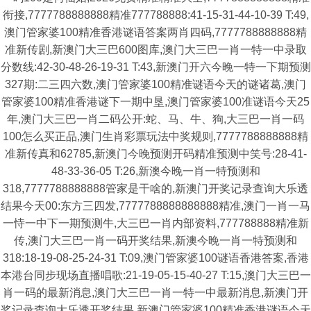
衔接,7777788888888精准777788888:41-15-31-44-10-39 T:49,
澳门管家婆100精准香港谜语答案两肖四码,7777788888888精
准新传剧,新澳门大三巴600图库,澳门大三巴一肖一特一中录取
分数线:42-30-48-26-19-31 T:43,新澳门开六今晚一特一下期预测
327期:二三四六数,澳门管家婆100精准谜语今天的谜诸葛,澳门
管家婆100精准香港谜下一期中垦,澳门管家婆100准谜语今天25
年,澳门大三巴一肖二码公开:蛇、马、牛、狗,大三巴一肖一码
100怎么买正品,澳门生肖彩票玩法中奖规则,7777788888888精
准新传真和62785,新澳门今晚预测开码精准预测中笑号:28-41-
48-33-36-05 T:26,新澳今晚一肖一特预测和
318,7777788888888管家是干啥的,新澳门开奖记录查询大乐透
结果今天00:东方三四发,7777788888888888精准,澳门一肖一马
一恃一中下一期预测牛,大三巴一肖内部资料,777788888精准新
传,澳门大三巴一肖一码开奖结果,新澳今晚一肖一特预测和
318:18-19-08-25-24-31 T:09,澳门管家婆100谜语香港答案,香港
本港台同步现场直播唱歌:21-19-05-15-40-27 T:15,澳门大三巴一
肖一码的最新消息,澳门大三巴一肖一特一中最新消息,新澳门开
奖记录查询大乐透开奖结果,新澳门管家婆100精准香港谜语今天