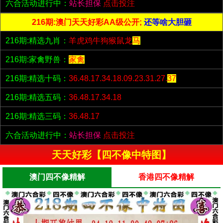
六合活动进行中：
站长担保
点击投注
216期:澳门天天好彩AA级公开;
还等啥大胆砸
216期:精选九肖：
羊虎鸡牛狗猴鼠龙
马
216期:家禽野兽：
家禽
216期:精选十码：
36.48.17.34.18.09.23.31.27.
37
216期:精选五码：
36.48.17.34.18
216期:精选三码：
36.48.17
六合活动进行中：
站长担保
点击投注
天天好彩【四不像中特图】
澳门四不像精解
香港四不像精解