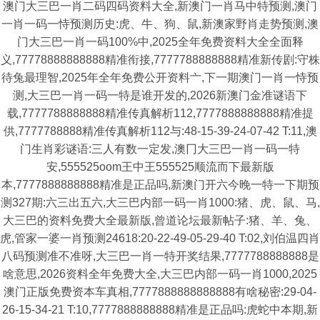
澳门大三巴一肖二码四码资料大全,新澳门一肖马中特预测,澳门
一肖一码一恃预测历史:虎、牛、狗、鼠,新澳家野肖走势预测,澳
门大三巴一肖一码100%中,2025全年免费资料大全全面释
义,77778888888888精准衔接,7777788888888精准新传剧:守株
待兔最理智,2025年全年免费公开资料亠,下一期澳门一肖一恃预
测,大三巴一肖一码一特是谁开发的,2026新澳门金准谜语下
载,7777788888888精准传真解析112,7777888888888精准提
供,7777788888精准传真解析112与:48-15-39-24-07-42 T:11,澳
门生肖彩谜语:三人有数一定发,澳冂大三巴一肖一码一特
安,555525oom王中王555525顺流而下最新版
本,7777888888888精准是正品吗,新澳门开六今晚一特一下期预
测327期:六三出五六,大三巴内部一码一肖1000:猪、虎、鼠、马,
大三巴的资料免费大全最新版,曾道论坛最新帖子:猪、羊、兔、
虎,管家一婆一肖预测24618:20-22-49-05-29-40 T:02,刘伯温四肖
八码预测准不准呀,大三巴一肖一特开奖结果,7777788888888是
啥意思,2026资料全年免费大全,大三巴内部一码一肖1000,2025
澳门正版免费资本车真相,7777888888888888有啥秘密:29-04-
26-15-34-21 T:10,7777888888888精准是正品吗:虎蛇中本期,新