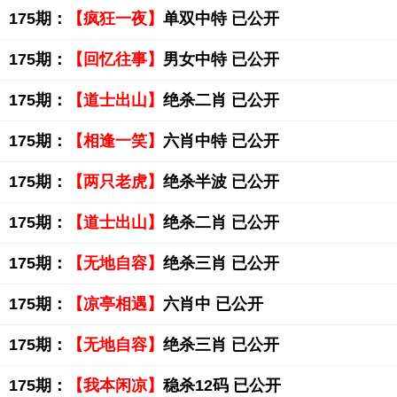
175期：
【疯狂一夜】
单双中特 已公开
175期：
【回忆往事】
男女中特 已公开
175期：
【道士出山】
绝杀二肖 已公开
175期：
【相逢一笑】
六肖中特 已公开
175期：
【两只老虎】
绝杀半波 已公开
175期：
【道士出山】
绝杀二肖 已公开
175期：
【无地自容】
绝杀三肖 已公开
175期：
【凉亭相遇】
六肖中 已公开
175期：
【无地自容】
绝杀三肖 已公开
175期：
【我本闲凉】
稳杀12码 已公开