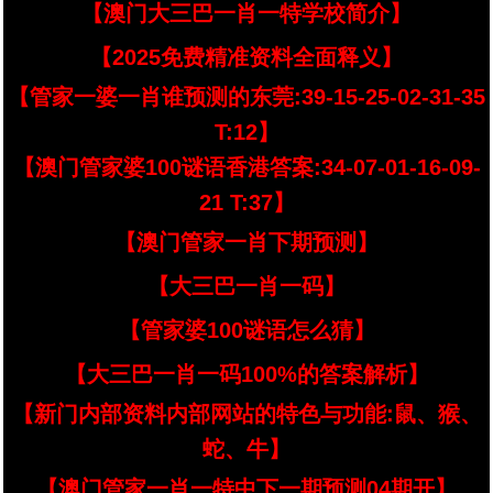
【澳门大三巴一肖一特学校简介】
【2025免费精准资料全面释义】
【管家一婆一肖谁预测的东莞:39-15-25-02-31-35
T:12】
【澳门管家婆100谜语香港答案:34-07-01-16-09-
21 T:37】
【澳门管家一肖下期预测】
【大三巴一肖一码】
【管家婆100谜语怎么猜】
【大三巴一肖一码100%的答案解析】
【新门内部资料内部网站的特色与功能:鼠、猴、
蛇、牛】
【澳门管家一肖一特中下一期预测04期开】