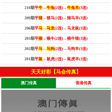
210期
平
牛
→
牛兔
(2连)→
牛兔羊
(3连)
209期
平
猪
→猪马(2连)→猪马羊(3连)
206期
平
马
→
马龙
(2连)→马龙鼠(3连)
203期
平
猴
→猴牛(2连)→猴牛猪(3连)
202期
平
马
→
马狗
(2连)→马狗羊(3连)
201期
平
鼠
→鼠虎(2连)→鼠虎羊(3连)
天天好彩【马会传真】
澳门传真
香港传真