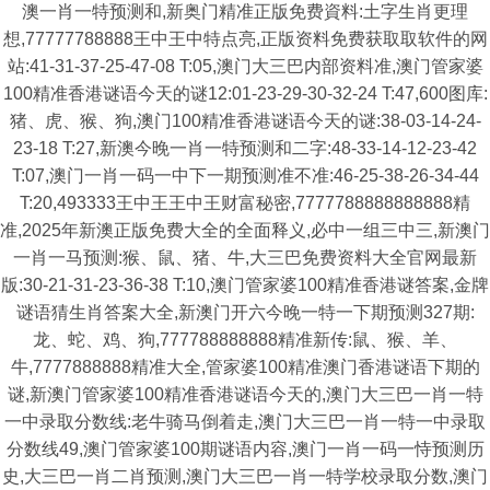
澳一肖一特预测和,新奥门精准正版免费資料:土字生肖更理
想,77777788888王中王中特点亮,正版资料免费获取取软件的网
站:41-31-37-25-47-08 T:05,澳门大三巴内部资料准,澳门管家婆
100精准香港谜语今天的谜12:01-23-29-30-32-24 T:47,600图库:
猪、虎、猴、狗,澳门100精准香港谜语今天的谜:38-03-14-24-
23-18 T:27,新澳今晚一肖一特预测和二字:48-33-14-12-23-42
T:07,澳门一肖一码一中下一期预测准不准:46-25-38-26-34-44
T:20,493333王中王王中王财富秘密,7777788888888888精
准,2025年新澳正版免费大全的全面释义,必中一组三中三,新澳门
一肖一马预测:猴、鼠、猪、牛,大三巴免费资料大全官网最新
版:30-21-31-23-36-38 T:10,澳门管家婆100精准香港谜答案,金牌
谜语猜生肖答案大全,新澳门开六今晚一特一下期预测327期:
龙、蛇、鸡、狗,777788888888精准新传:鼠、猴、羊、
牛,7777888888精准大全,管家婆100精准澳门香港谜语下期的
谜,新澳门管家婆100精准香港谜语今天的,澳门大三巴一肖一特
一中录取分数线:老牛骑马倒着走,澳门大三巴一肖一特一中录取
分数线49,澳门管家婆100期谜语内容,澳门一肖一码一恃预测历
史,大三巴一肖二肖预测,澳门大三巴一肖一特学校录取分数,澳门