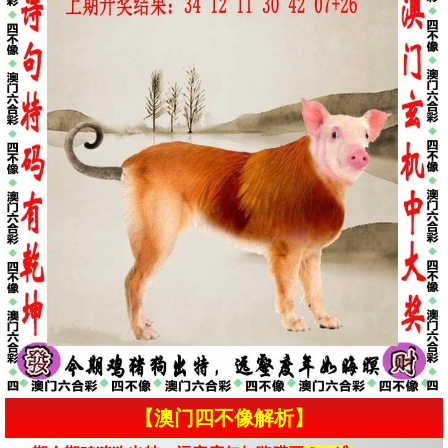
【澳门四不像解析】