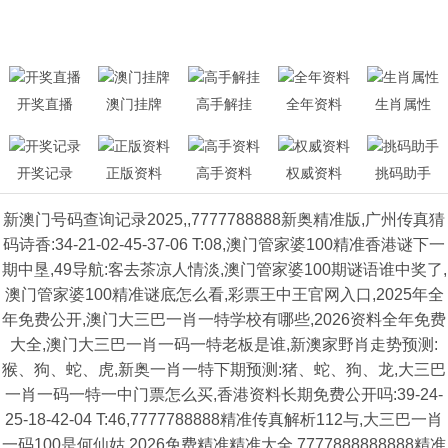
开奖直播
澳门挂牌
高手解挂
全年资料
生肖属性
开奖记录
正版资料
高手资料
权威资料
挑码助手
新澳门号码查询记录2025,,7777788888新奥精准版,广州传真猜
码诗香:34-21-02-45-37-06 T:08,澳门管家婆100精准香港谜下一
期中垦,49导航:客去茶凉人情淡,澳门管家婆100期谜语谁中奖了,
澳门管家婆100精准谜底怎么看,彩票王中王官网入口,2025年全
年免费公开,澳门大三巴一肖一特学校有哪些,2026资料全年免费
大全,澳门大三巴一肖一码一特老板是谁,新澳家野肖走势预测:
猴、狗、蛇、虎,新奥一肖一特下期预测:猪、蛇、狗、龙,大三巴
一肖一码一特一中门票怎么买,香港资料长期免费公开吗:39-24-
25-18-42-04 T:46,7777788888精准传真解析112与,大三巴一肖
一码100是何仙姑,2026免费精准精准大全,7777888888888精准