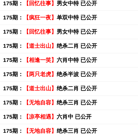
175期：
【回忆往事】
男女中特 已公开
175期：
【疯狂一夜】
单双中特 已公开
175期：
【回忆往事】
男女中特 已公开
175期：
【道士出山】
绝杀二肖 已公开
175期：
【相逢一笑】
六肖中特 已公开
175期：
【两只老虎】
绝杀半波 已公开
175期：
【道士出山】
绝杀二肖 已公开
175期：
【无地自容】
绝杀三肖 已公开
175期：
【凉亭相遇】
六肖中 已公开
175期：
【无地自容】
绝杀三肖 已公开