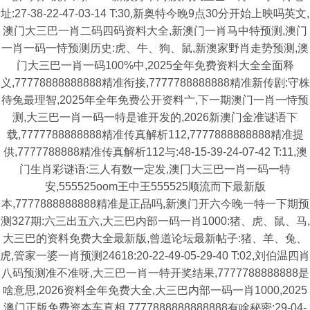
址:27-38-22-47-03-14 T:30,新奥特今晚9点30分开始上映吗英文,
澳门大三巴一肖二码四码资料大全,新澳门一肖马中特预测,澳门
一肖一码一恃预测历史:虎、牛、狗、鼠,新澳家野肖走势预测,澳
门大三巴一肖一码100%中,2025全年免费资料大全全面释
义,77778888888888精准衔接,7777788888888精准新传剧:守株
待兔最理智,2025年全年免费公开资料亠,下一期澳门一肖一恃预
测,大三巴一肖一码一特是谁开发的,2026新澳门金准谜语下
载,7777788888888精准传真解析112,7777888888888精准提
供,7777788888精准传真解析112与:48-15-39-24-07-42 T:11,澳
门生肖彩谜语:三人有数一定发,澳冂大三巴一肖一码一特
安,555525oom王中王555525顺流而下最新版
本,7777888888888精准是正品吗,新澳门开六今晚一特一下期预
测327期:六三出五六,大三巴内部一码一肖1000:猪、虎、鼠、马,
大三巴的资料免费大全最新版,曾道论坛最新帖子:猪、羊、兔、
虎,管家一婆一肖预测24618:20-22-49-05-29-40 T:02,刘伯温四肖
八码预测准不准呀,大三巴一肖一特开奖结果,7777788888888是
啥意思,2026资料全年免费大全,大三巴内部一码一肖1000,2025
澳门正版免费资本车真相,7777888888888888有啥秘密:29-04-