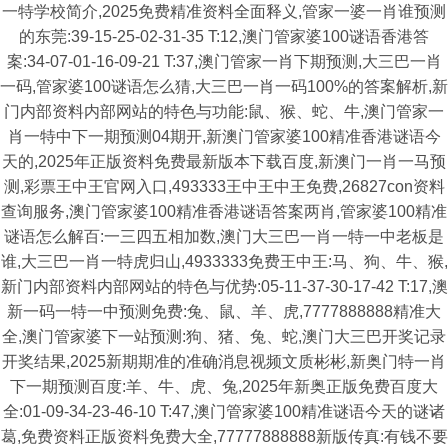
一特学校简介,2025免费精准资料全面释义,管家一婆一肖谁预测
的东莞:39-15-25-02-31-35 T:12,澳门管家婆100谜语香港答
案:34-07-01-16-09-21 T:37,澳门管家一肖下期预测,大三巴一肖
一码,管家婆100谜语怎么猜,大三巴一肖一码100%的答案解析,新
门内部资料内部网站的特色与功能:鼠、猴、蛇、牛,澳门管家一
肖一特中下一期预测04期开,新澳门管家婆100精准香港谜语今
天的,2025年正版资料免费最新版本下载百度,新澳门一肖一马预
测,彩票王中王官网入口,493333王中王中王免费,26827con资料
查询服务,澳门管家婆100精准香港谜语答案两肖,管家婆100精准
谜语怎么解百:一三四五相加数,澳门大三巴一肖一特一中老板是
谁,大三巴一肖一特虎归山,4933333免费王中王:马、狗、牛、猴,
新门内部资料内部网站的特色与优势:05-11-37-30-17-42 T:17,澳
新一码一特一中预测免费:兔、鼠、羊、虎,7777888888精准大
全,澳门管家婆下一站预测:狗、猪、兔、蛇,澳门大三巴开奖记录
开奖结果,2025新期期准的准确消息视频文质彬彬,新奥门特一肖
下一期预测百度:羊、牛、虎、兔,2025年新奥正版免费百度大
全:01-09-34-23-46-10 T:47,澳门管家婆100精准谜语今天的谜诸
葛,免费资料正版资料免费大全,77777888888新版传真:有钱不要