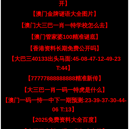
开】
【澳门金牌谜语大全图片】
【澳门大三巴一肖一特学校怎么去】
【澳门管家婆100精准谜底】
【香港资料长期免费公开吗】
【大巴三40133出头马面:45-08-47-12-49-23
T:44】
【77777888888888精准新传】
【大三巴一肖一码一特虎是什么】
【澳门一码一恃一中下一期预测:23-39-37-30-44-
06 T:13】
【2025免费资料大全百度】