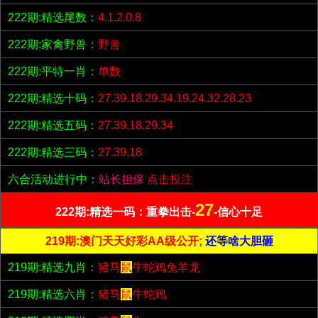
222期:精选尾数：
4.1.2.0.8
222期:家禽野兽：
野兽
222期:平特一肖：
单数
222期:精选十码：
27.39.18.29.34.19.24.32.28.23
222期:精选五码：
27.39.18.29.34
222期:精选三码：
27.39.18
六合活动进行中：
站长担保
点击投注
27
222期:精选一码：重拳出击-
-信心十足
219期:澳门天天好彩AA级公开;
还等啥大胆砸
219期:精选九肖：
猪马
鼠
牛蛇鸡兔羊龙
219期:精选六肖：
猪马
鼠
牛蛇鸡