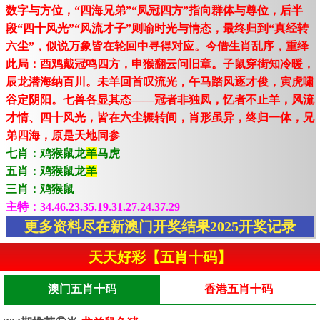
数字与方位，“四海兄弟”“凤冠四方”指向群体与尊位，后半
段“四十风光”“风流才子”则喻时光与情态，最终归到“真经转
六尘”，似说万象皆在轮回中寻得对应。今借生肖乱序，重绎
此局：酉鸡戴冠鸣四方，申猴翻云问旧章。子鼠穿街知冷暖，
辰龙潜海纳百川。未羊回首叹流光，午马踏风逐才俊，寅虎啸
谷定阴阳。七兽各显其态——冠者非独凤，忆者不止羊，风流
才情、四十风光，皆在六尘辗转间，肖形虽异，终归一体，兄
弟四海，原是天地同参
七肖：鸡猴鼠龙
羊
马虎
五肖：鸡猴鼠龙
羊
三肖：鸡猴鼠
主特：34.46.23.35.19.31.27.24.37.29
更多资料尽在新澳门开奖结果2025开奖记录
天天好彩【五肖十码】
澳门五肖十码
香港五肖十码