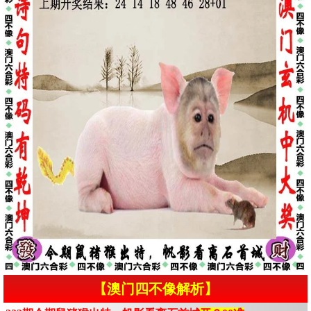
【澳门四不像解析】