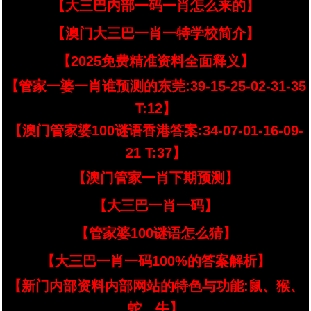
【大三巴内部一码一肖怎么来的】
【澳门大三巴一肖一特学校简介】
【2025免费精准资料全面释义】
【管家一婆一肖谁预测的东莞:39-15-25-02-31-35
T:12】
【澳门管家婆100谜语香港答案:34-07-01-16-09-
21 T:37】
【澳门管家一肖下期预测】
【大三巴一肖一码】
【管家婆100谜语怎么猜】
【大三巴一肖一码100%的答案解析】
【新门内部资料内部网站的特色与功能:鼠、猴、
蛇、牛】