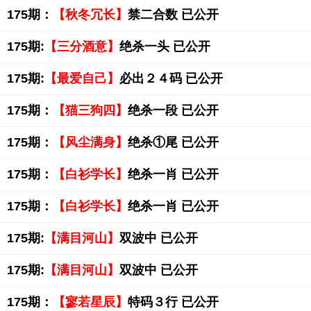
175期：
【秋冬冗长】
禁二合数 已公开
175期:
【三分酒意】
绝杀一头 已公开
175期:
【最爱自己】
必出２４码 已公开
175期：
【猫三狗四】
绝杀一段 已公开
175期：
【风尘满身】
绝杀①尾 已公开
175期：
【白衫学长】
绝杀一肖 已公开
175期：
【白衫学长】
绝杀一肖 已公开
175期:
【满目河山】
双波中 已公开
175期:
【满目河山】
双波中 已公开
175期：
【寥若星辰】
特码３行 已公开