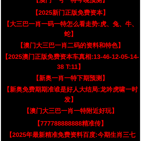
【澳门一号一特今晚预测】
【2025新门正版免费资本】
【大三巴一肖一码一特怎么看走势:虎、兔、牛、
蛇】
【澳门大三巴一肖二码的资料和特色】
【2025澳门正版免费资本车真相:13-46-12-05-14-
38 T:11】
【新奥一肖一特下期预测】
【新奥免费期期准谁是好人大结局:龙吟虎啸一时
发】
【澳门大三巴一肖一特附近好玩】
【777788888888精准传】
【2025年最新精准免费资料百度:今期生肖三七