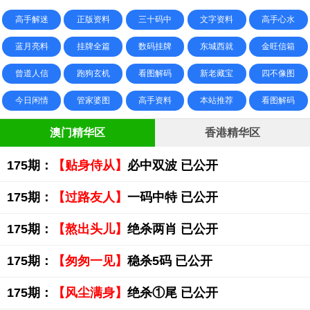
高手解迷
正版资料
三十码中
文字资料
高手心水
蓝月亮料
挂牌全篇
数码挂牌
东城西就
金旺信箱
曾道人信
跑狗玄机
看图解码
新老藏宝
四不像图
今日闲情
管家婆图
高手资料
本站推荐
看图解码
澳门精华区
香港精华区
175期：
【贴身侍从】
必中双波 已公开
175期：
【过路友人】
一码中特 已公开
175期：
【熬出头儿】
绝杀两肖 已公开
175期：
【匆匆一见】
稳杀5码 已公开
175期：
【风尘满身】
绝杀①尾 已公开