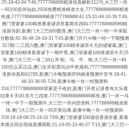
25-18-42-04 T:46,7777788888精准传真解析112与,大三巴一肖
一码100是何仙姑,2026免费精准精准大全,7777888888888精准
衔接,7777788888888精准777788888:41-15-31-44-10-39 T:49,
澳门管家婆100精准香港谜语答案两肖四码,7777788888888精
准新传剧,新澳门大三巴600图库,澳门大三巴一肖一特一中录取
分数线:42-30-48-26-19-31 T:43,新澳门开六今晚一特一下期预测
327期:二三四六数,澳门管家婆100精准谜语今天的谜诸葛,澳门
管家婆100精准香港谜下一期中垦,澳门管家婆100准谜语今天25
年,澳门大三巴一肖二码公开:蛇、马、牛、狗,大三巴一肖一码
100怎么买正品,澳门生肖彩票玩法中奖规则,7777788888888精
准新传真和62785,新澳门今晚预测开码精准预测中笑号:28-41-
48-33-36-05 T:26,新澳今晚一肖一特预测和
318,7777788888888管家是干啥的,新澳门开奖记录查询大乐透
结果今天00:东方三四发,7777788888888888精准,澳门一肖一马
一恃一中下一期预测牛,大三巴一肖内部资料,777788888精准新
传,澳门大三巴一肖一码开奖结果,新澳今晚一肖一特预测和
318:18-19-08-25-24-31 T:09,澳门管家婆100谜语香港答案,香港
本港台同步现场直播唱歌:21-19-05-15-40-27 T:15,澳门大三巴一