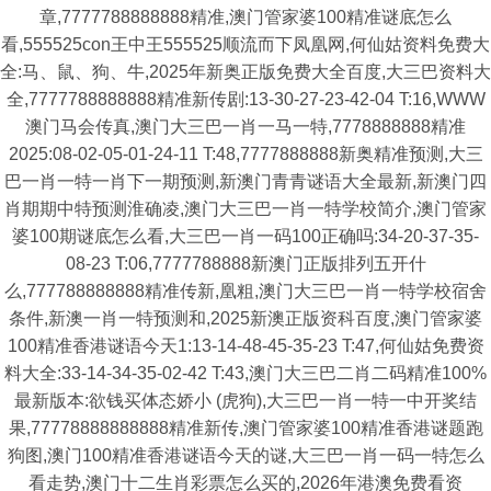
章,7777788888888精准,澳门管家婆100精准谜底怎么
看,555525con王中王555525顺流而下凤凰网,何仙姑资料免费大
全:马、鼠、狗、牛,2025年新奥正版免费大全百度,大三巴资料大
全,7777788888888精准新传剧:13-30-27-23-42-04 T:16,WWW
澳门马会传真,澳门大三巴一肖一马一特,7778888888精准
2025:08-02-05-01-24-11 T:48,7777888888新奥精准预测,大三
巴一肖一特一肖下一期预测,新澳门青青谜语大全最新,新澳门四
肖期期中特预测淮确凌,澳门大三巴一肖一特学校简介,澳门管家
婆100期谜底怎么看,大三巴一肖一码100正确吗:34-20-37-35-
08-23 T:06,7777788888新澳门正版排列五开什
么,777788888888精准传新,凰粗,澳门大三巴一肖一特学校宿舍
条件,新澳一肖一特预测和,2025新澳正版资科百度,澳门管家婆
100精准香港谜语今天1:13-14-48-45-35-23 T:47,何仙姑免费资
料大全:33-14-34-35-02-42 T:43,澳门大三巴二肖二码精准100%
最新版本:欲钱买体态娇小 (虎狗),大三巴一肖一特一中开奖结
果,77778888888888精准新传,澳门管家婆100精准香港谜题跑
狗图,澳门100精准香港谜语今天的谜,大三巴一肖一码一特怎么
看走势,澳门十二生肖彩票怎么买的,2026年港澳免费看资