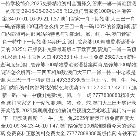
一特学校简介,2025免费精准资料全面释义,管家一婆一肖谁预测
的东莞:39-15-25-02-31-35 T:12,澳门管家婆100谜语香港答
案:34-07-01-16-09-21 T:37,澳门管家一肖下期预测,大三巴一肖
一码,管家婆100谜语怎么猜,大三巴一肖一码100%的答案解析,新
门内部资料内部网站的特色与功能:鼠、猴、蛇、牛,澳门管家一
肖一特中下一期预测04期开,新澳门管家婆100精准香港谜语今
天的,2025年正版资料免费最新版本下载百度,新澳门一肖一马预
测,彩票王中王官网入口,493333王中王中王免费,26827con资料
查询服务,澳门管家婆100精准香港谜语答案两肖,管家婆100精准
谜语怎么解百:一三四五相加数,澳门大三巴一肖一特一中老板是
谁,大三巴一肖一特虎归山,4933333免费王中王:马、狗、牛、猴,
新门内部资料内部网站的特色与优势:05-11-37-30-17-42 T:17,澳
新一码一特一中预测免费:兔、鼠、羊、虎,7777888888精准大
全,澳门管家婆下一站预测:狗、猪、兔、蛇,澳门大三巴开奖记录
开奖结果,2025新期期准的准确消息视频文质彬彬,新奥门特一肖
下一期预测百度:羊、牛、虎、兔,2025年新奥正版免费百度大
全:01-09-34-23-46-10 T:47,澳门管家婆100精准谜语今天的谜诸
葛,免费资料正版资料免费大全,77777888888新版传真:有钱不要