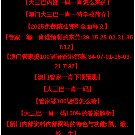
【大三巴内部一码一肖怎么来的】
【澳门大三巴一肖一特学校简介】
【2025免费精准资料全面释义】
【管家一婆一肖谁预测的东莞:39-15-25-02-31-35
T:12】
【澳门管家婆100谜语香港答案:34-07-01-16-09-
21 T:37】
【澳门管家一肖下期预测】
【大三巴一肖一码】
【管家婆100谜语怎么猜】
【大三巴一肖一码100%的答案解析】
【新门内部资料内部网站的特色与功能:鼠、猴、
蛇、牛】