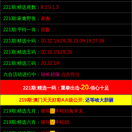
221期:精选尾数：
8.2.5.1.3
221期:家禽野兽：
家禽
221期:平特一肖：
双数
221期:精选十码：
20.32.19.29.28.23.09.18.27.26
221期:精选五码：
20.32.19.29.28
221期:精选三码：
20.32.19
六合活动进行中：
站长担保
点击投注
20
221期:精选一码：重拳出击-
-信心十足
219期:澳门天天好彩AA级公开;
还等啥大胆砸
219期:精选九肖：
猪马
鼠
牛蛇鸡兔羊龙
219期:精选六肖：
猪马
鼠
牛蛇鸡