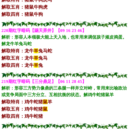
解取五肖：猪鼠牛狗虎
解取四肖：猪鼠牛狗
220期红字暗码【踢天弄井】【09 16 23 46】
解析：‌‌形容人本领极大能上天入地，也常用来调侃孩子顽皮捣蛋。
解龙牛羊兔马蛇‌‌‌‌‌‌‌
解取特肖：龙牛
羊
兔马蛇
解取五肖：龙牛
羊
兔马
解取四肖：龙牛
羊
兔
219期红字暗码【三分鼎足】【06 11 28 45】
解析：‌‌形容三方势力像鼎的三条腿一样并立对峙，常用来比喻政治
或竞争局面中三方分立、互相抗衡的状态。解鸡牛蛇猪鼠羊‌‌‌‌‌‌‌
解取特肖：鸡牛蛇猪
鼠
羊
解取五肖：鸡牛蛇猪
鼠
解取四肖：鸡牛蛇猪