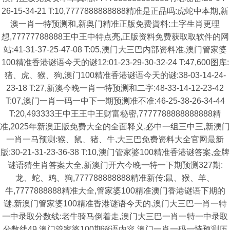
26-15-34-21 T:10,7777888888888精准是正品吗:虎蛇中本期,新
澳一肖一特预测和,新奥门精准正版免费資料:土字生肖更理
想,77777788888王中王中特点亮,正版资料免费获取取软件的网
站:41-31-37-25-47-08 T:05,澳门大三巴内部资料准,澳门管家婆
100精准香港谜语今天的谜12:01-23-29-30-32-24 T:47,600图库:
猪、虎、猴、狗,澳门100精准香港谜语今天的谜:38-03-14-24-
23-18 T:27,新澳今晚一肖一特预测和二字:48-33-14-12-23-42
T:07,澳门一肖一码一中下一期预测准不准:46-25-38-26-34-44
T:20,493333王中王王中王财富秘密,7777788888888888精
准,2025年新澳正版免费大全的全面释义,必中一组三中三,新澳门
一肖一马预测:猴、鼠、猪、牛,大三巴免费资料大全官网最新
版:30-21-31-23-36-38 T:10,澳门管家婆100精准香港谜答案,金牌
谜语猜生肖答案大全,新澳门开六今晚一特一下期预测327期:
龙、蛇、鸡、狗,777788888888精准新传:鼠、猴、羊、
牛,7777888888精准大全,管家婆100精准澳门香港谜语下期的
谜,新澳门管家婆100精准香港谜语今天的,澳门大三巴一肖一特
一中录取分数线:老牛骑马倒着走,澳门大三巴一肖一特一中录取
分数线49,澳门管家婆100期谜语内容,澳门一肖一码一恃预测历