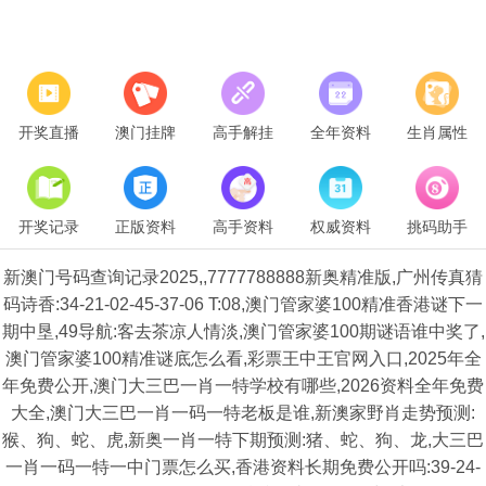
开奖直播
澳门挂牌
高手解挂
全年资料
生肖属性
开奖记录
正版资料
高手资料
权威资料
挑码助手
新澳门号码查询记录2025,,7777788888新奥精准版,广州传真猜
码诗香:34-21-02-45-37-06 T:08,澳门管家婆100精准香港谜下一
期中垦,49导航:客去茶凉人情淡,澳门管家婆100期谜语谁中奖了,
澳门管家婆100精准谜底怎么看,彩票王中王官网入口,2025年全
年免费公开,澳门大三巴一肖一特学校有哪些,2026资料全年免费
大全,澳门大三巴一肖一码一特老板是谁,新澳家野肖走势预测:
猴、狗、蛇、虎,新奥一肖一特下期预测:猪、蛇、狗、龙,大三巴
一肖一码一特一中门票怎么买,香港资料长期免费公开吗:39-24-