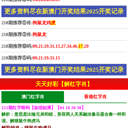
更多资料尽在新澳门开奖结果2025开奖记录
218期推荐⑤肖:
狗鼠龙鸡
虎
218期推荐③肖:
狗鼠龙
218期推荐⑩码:
09.21.19.31.15.27.34.46.
17
.29
218期推荐⑤码:
09.21.19.31.15
更多资料尽在新澳门开奖结果2025开奖记录
天天好彩【解红字肖】
澳门红字肖
香港红字肖
221期红字暗码【如埙如箎】【04 18 20 38】
解析：‌‌意思是‌比喻兄弟和睦‌，形容两人关系融洽像乐器合奏一样和
谐。解猪鼠牛狗虎马‌‌‌‌‌‌‌
解取特肖：猪鼠牛狗虎马