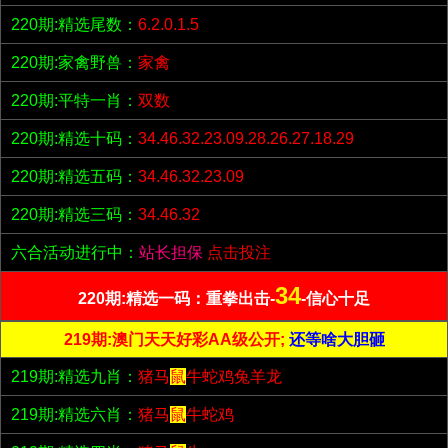
220期:精选尾数：
6.2.0.1.5
220期:家禽野兽：
家禽
220期:平特一肖：
双数
220期:精选十码：
34.46.32.23.09.28.26.27.18.29
220期:精选五码：
34.46.32.23.09
220期:精选三码：
34.46.32
六合活动进行中：
站长担保
点击投注
34
220期:精选一码：重拳出击-
-信心十足
219期:澳门天天好彩AA级公开;
还等啥大胆砸
219期:精选九肖：
猪马
鼠
牛蛇鸡兔羊龙
219期:精选六肖：
猪马
鼠
牛蛇鸡