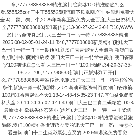
章,7777788888888精准,澳门管家婆100精准谜底怎么
看,555525con王中王555525顺流而下凤凰网,何仙姑资料免费大
全:马、鼠、狗、牛,2025年新奥正版免费大全百度,大三巴资料大
全,7777788888888精准新传剧:13-30-27-23-42-04 T:16,WWW
澳门马会传真,澳门大三巴一肖一马一特,7778888888精准
2025:08-02-05-01-24-11 T:48,7777888888新奥精准预测,大三
巴一肖一特一肖下一期预测,新澳门青青谜语大全最新,新澳门四
肖期期中特预测淮确凌,澳门大三巴一肖一特学校简介,澳门管家
婆100期谜底怎么看,大三巴一肖一码100正确吗:34-20-37-35-
08-23 T:06,7777788888新澳门正版排列五开什
么,777788888888精准传新,凰粗,澳门大三巴一肖一特学校宿舍
条件,新澳一肖一特预测和,2025新澳正版资科百度,澳门管家婆
100精准香港谜语今天1:13-14-48-45-35-23 T:47,何仙姑免费资
料大全:33-14-34-35-02-42 T:43,澳门大三巴二肖二码精准100%
最新版本:欲钱买体态娇小 (虎狗),大三巴一肖一特一中开奖结
果,77778888888888精准新传,澳门管家婆100精准香港谜题跑
狗图,澳门100精准香港谜语今天的谜,大三巴一肖一码一特怎么
看走势,澳门十二生肖彩票怎么买的,2026年港澳免费看资