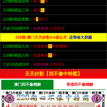
219期:精选四肖：
猪马
鼠
牛
219期:精选三肖：
猪马
鼠
219期:精选尾数：
9.
3
.8.5.7
六合活动进行中：
站长担保
点击投注
218期:澳门天天好彩AA级公开;
还等啥大胆砸
218期:精选九肖：
鸡龙猪兔
虎
牛鼠猴狗
218期:精选六肖：
鸡龙猪兔
虎
牛
六合活动进行中：
站长担保
点击投注
天天好彩【四不像中特图】
澳门四不像精解
香港四不像精解