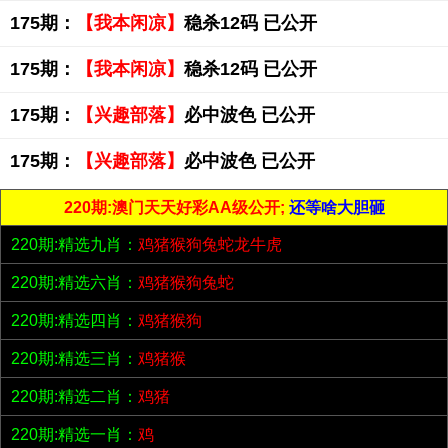
175期：
【我本闲凉】
稳杀12码 已公开
175期：
【我本闲凉】
稳杀12码 已公开
175期：
【兴趣部落】
必中波色 已公开
175期：
【兴趣部落】
必中波色 已公开
220期:澳门天天好彩AA级公开;
还等啥大胆砸
220期:精选九肖：
鸡猪猴狗兔蛇龙牛虎
220期:精选六肖：
鸡猪猴狗兔蛇
220期:精选四肖：
鸡猪猴狗
220期:精选三肖：
鸡猪猴
220期:精选二肖：
鸡猪
220期:精选一肖：
鸡