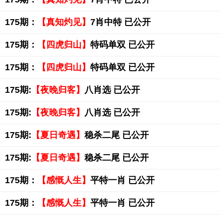
175期：
【真知灼见】
7肖中特 已公开
175期：
【四虎归山】
特码单双 已公开
175期：
【四虎归山】
特码单双 已公开
175期:
【夜晚归客】
八肖选 已公开
175期:
【夜晚归客】
八肖选 已公开
175期:
【夏日奇遇】
稳杀二尾 已公开
175期:
【夏日奇遇】
稳杀二尾 已公开
175期：
【感慨人生】
平特一肖 已公开
175期：
【感慨人生】
平特一肖 已公开