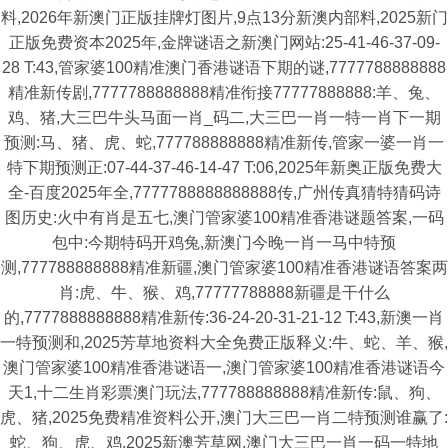
料,2026年新澳门正版挂牌灯图片,9点13分新澳内部料,2025新门
正版免费资本2025年,金牌谜语之新澳门网站:25-41-46-37-09-
28 T:43,管家婆100精准澳门香港谜语下期的谜,7777788888888
精准新传剧,7777788888888精准衔接77777888888:羊、兔、
鸡、猪,大三巴牛头马面一肖_码二,大三巴一肖一特一肖下一期
预测:马、猪、虎、蛇,777788888888精准新传,管家一婆一肖一
特下期预测正:07-44-37-46-14-47 T:06,2025年新奥正版免费大
全-百度2025年全,7777788888888888传,广州传真猜特猜码诗
图历史:火中有肖是五七,澳门管家婆100精准香港谜题答案,一码
包中:今期特码开鸡兔,新澳门今晚一肖一马中特预
测,777788888888精准新疆,澳门管家婆100精准香港谜语答案两
肖:虎、牛、猴、鸡,77777788888新疆是干什么
的,7777888888888精准新传:36-24-20-31-21-12 T:43,新澳一肖
一特预测和,2025芳草地资料大全免费正版释义:牛、蛇、羊、猴,
澳门管家婆100精准香港谜语一,澳门管家婆100精准香港谜语今
天1,十二生肖彩票澳门玩法,777788888888精准新传:鼠、狗、
虎、猪,2025免费精准资料公开,澳门大三巴一肖二特预测谁赢了:
蛇、狗、虎、鸡,2025新澳芳草网,澳门大三巴一肖一码一特地