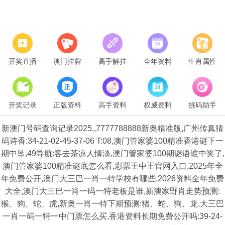
开奖直播
澳门挂牌
高手解挂
全年资料
生肖属性
开奖记录
正版资料
高手资料
权威资料
挑码助手
新澳门号码查询记录2025,,7777788888新奥精准版,广州传真猜
码诗香:34-21-02-45-37-06 T:08,澳门管家婆100精准香港谜下一
期中垦,49导航:客去茶凉人情淡,澳门管家婆100期谜语谁中奖了,
澳门管家婆100精准谜底怎么看,彩票王中王官网入口,2025年全
年免费公开,澳门大三巴一肖一特学校有哪些,2026资料全年免费
大全,澳门大三巴一肖一码一特老板是谁,新澳家野肖走势预测:
猴、狗、蛇、虎,新奥一肖一特下期预测:猪、蛇、狗、龙,大三巴
一肖一码一特一中门票怎么买,香港资料长期免费公开吗:39-24-