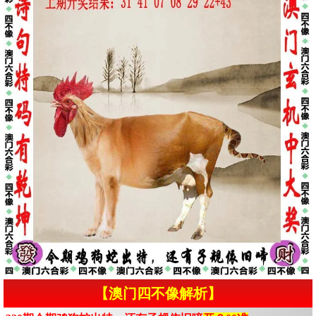
【澳门四不像解析】