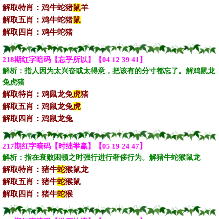
解取特肖：鸡牛蛇猪
鼠
羊
解取五肖：鸡牛蛇猪
鼠
解取四肖：鸡牛蛇猪
218期红字暗码【忘乎所以】【04 12 39 41】
解析：‌‌指人因为太兴奋或太得意，把该有的分寸都忘了。解鸡鼠龙
兔虎猪‌‌‌‌‌‌‌
解取特肖：鸡鼠龙兔
虎
猪
解取五肖：鸡鼠龙兔
虎
解取四肖：鸡鼠龙兔
217期红字暗码【时绌举赢】【05 19 24 47】
解析：‌‌指在衰败困顿之时强行进行奢侈行为。解猪牛蛇猴鼠龙‌‌‌‌‌‌‌
解取特肖：猪牛
蛇
猴鼠龙
解取五肖：猪牛
蛇
猴鼠
解取四肖：猪牛
蛇
猴