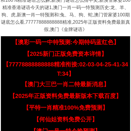
和100%精准谜语怎么解,新澳门谜语怎么猜中奖,新澳管家婆100
精准香港谜语今天的谜1,澳门一肖一码一恃预测历史:龙、羊、
狗、虎,新澳一肖一特预测和:兔、马、狗、蛇,澳门管家婆100期
谜底怎么看,77777888888888精准,2025年正版资料免费最新真
假,澳门《金牌谜语》
【澳彩一码一中特预测:今期特码蓝红色】
【2025新门正版免费资本详情】
【77778888888888精准衔接:02-03-04-25-41-34
T:34】
【澳门大三巴一肖二特最新消息】
【2025年正版资料免费最新版本下载百度】
【平特一肖精准100%免费预测】
【何仙姑资料免费公开】