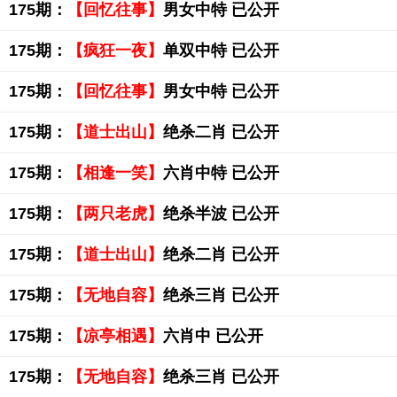
175期：
【回忆往事】
男女中特 已公开
175期：
【疯狂一夜】
单双中特 已公开
175期：
【回忆往事】
男女中特 已公开
175期：
【道士出山】
绝杀二肖 已公开
175期：
【相逢一笑】
六肖中特 已公开
175期：
【两只老虎】
绝杀半波 已公开
175期：
【道士出山】
绝杀二肖 已公开
175期：
【无地自容】
绝杀三肖 已公开
175期：
【凉亭相遇】
六肖中 已公开
175期：
【无地自容】
绝杀三肖 已公开