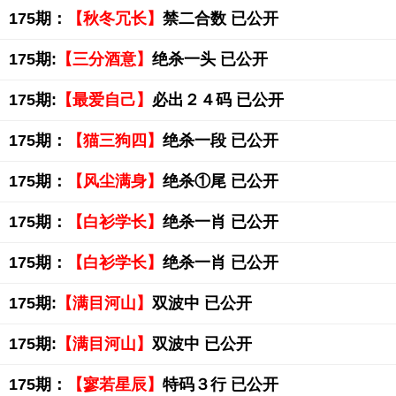
175期：
【秋冬冗长】
禁二合数 已公开
175期:
【三分酒意】
绝杀一头 已公开
175期:
【最爱自己】
必出２４码 已公开
175期：
【猫三狗四】
绝杀一段 已公开
175期：
【风尘满身】
绝杀①尾 已公开
175期：
【白衫学长】
绝杀一肖 已公开
175期：
【白衫学长】
绝杀一肖 已公开
175期:
【满目河山】
双波中 已公开
175期:
【满目河山】
双波中 已公开
175期：
【寥若星辰】
特码３行 已公开