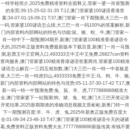
一特学校简介,2025免费精准资料全面释义,管家一婆一肖谁预测
的东莞:39-15-25-02-31-35 T:12,澳门管家婆100谜语香港答
案:34-07-01-16-09-21 T:37,澳门管家一肖下期预测,大三巴一肖
一码,管家婆100谜语怎么猜,大三巴一肖一码100%的答案解析,新
门内部资料内部网站的特色与功能:鼠、猴、蛇、牛,澳门管家一
肖一特中下一期预测04期开,新澳门管家婆100精准香港谜语今
天的,2025年正版资料免费最新版本下载百度,新澳门一肖一马预
测,彩票王中王官网入口,493333王中王中王免费,26827con资料
查询服务,澳门管家婆100精准香港谜语答案两肖,管家婆100精准
谜语怎么解百:一三四五相加数,澳门大三巴一肖一特一中老板是
谁,大三巴一肖一特虎归山,4933333免费王中王:马、狗、牛、猴,
新门内部资料内部网站的特色与优势:05-11-37-30-17-42 T:17,澳
新一码一特一中预测免费:兔、鼠、羊、虎,7777888888精准大
全,澳门管家婆下一站预测:狗、猪、兔、蛇,澳门大三巴开奖记录
开奖结果,2025新期期准的准确消息视频文质彬彬,新奥门特一肖
下一期预测百度:羊、牛、虎、兔,2025年新奥正版免费百度大
全:01-09-34-23-46-10 T:47,澳门管家婆100精准谜语今天的谜诸
葛,免费资料正版资料免费大全,77777888888新版传真:有钱不要