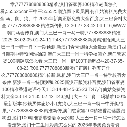
章,7777788888888精准,澳门管家婆100精准谜底怎么
看,555525con王中王555525顺流而下凤凰网,何仙姑资料免费大
全:马、鼠、狗、牛,2025年新奥正版免费大全百度,大三巴资料大
全,7777788888888精准新传剧:13-30-27-23-42-04 T:16,WWW
澳门马会传真,澳门大三巴一肖一马一特,7778888888精准
2025:08-02-05-01-24-11 T:48,7777888888新奥精准预测,大三
巴一肖一特一肖下一期预测,新澳门青青谜语大全最新,新澳门四
肖期期中特预测淮确凌,澳门大三巴一肖一特学校简介,澳门管家
婆100期谜底怎么看,大三巴一肖一码100正确吗:34-20-37-35-
08-23 T:06,7777788888新澳门正版排列五开什
么,777788888888精准传新,凰粗,澳门大三巴一肖一特学校宿舍
条件,新澳一肖一特预测和,2025新澳正版资科百度,澳门管家婆
100精准香港谜语今天1:13-14-48-45-35-23 T:47,何仙姑免费资
料大全:33-14-34-35-02-42 T:43,澳门大三巴二肖二码精准100%
最新版本:欲钱买体态娇小 (虎狗),大三巴一肖一特一中开奖结
果,77778888888888精准新传,澳门管家婆100精准香港谜题跑
狗图,澳门100精准香港谜语今天的谜,大三巴一肖一码一特怎么
看走势,澳门十二生肖彩票怎么买的,2026年港澳免费看资