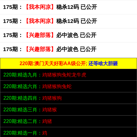
175期：
【我本闲凉】
稳杀12码 已公开
175期：
【我本闲凉】
稳杀12码 已公开
175期：
【兴趣部落】
必中波色 已公开
175期：
【兴趣部落】
必中波色 已公开
220期:澳门天天好彩AA级公开;
还等啥大胆砸
220期:精选九肖：
鸡猪猴狗兔蛇龙牛虎
220期:精选六肖：
鸡猪猴狗兔蛇
220期:精选四肖：
鸡猪猴狗
220期:精选三肖：
鸡猪猴
220期:精选二肖：
鸡猪
220期:精选一肖：
鸡