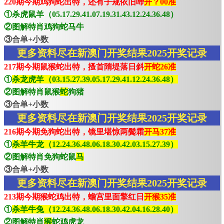
220期今期鸡狗蛇出特，还有子规依旧啼
开？00准
①杀虎鼠羊（05.17.29.41.07.19.31.43.12.24.36.48）
②图解特肖鸡狗蛇马牛
③合单+小数
更多资料尽在新澳门开奖结果2025开奖记录
217期今期鼠猴蛇出特，搔首隋堤落日斜
开蛇26准
①
杀龙虎羊（03.15.27.39.05.17.29.41.12.24.36.48）
②图解特肖鼠猴
蛇
狗猪
③合单+小数
更多资料尽在新澳门开奖结果2025开奖记录
216期今期免狗蛇出特，镜里堪惊两鬓霜
开马37准
①
杀羊牛龙（12.24.36.48.06.18.30.42.03.15.27.39）
②图解特肖免狗蛇鼠
马
③合单+小数
更多资料尽在新澳门开奖结果2025开奖记录
213期今期猴蛇鸡出特，蟾宫里面擎红日
开猴35准
①
杀羊牛兔（12.24.36.48.06.18.30.42.04.16.28.40）
②图解特肖
猴
蛇鸡虎龙