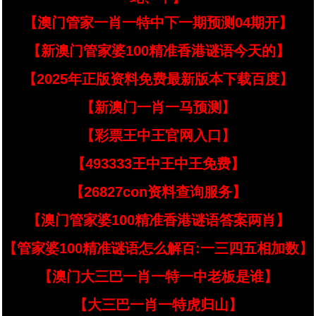
【澳门管家一肖一特中下一期预测04期开】
【新澳门管家婆100精准香港谜语今天的】
【2025年正版资料免费最新版本下载百度】
【新澳门一肖一马预测】
【彩票王中王官网入口】
【493333王中王中王免费】
【26827con资料查询服务】
【澳门管家婆100精准香港谜语答案两肖】
【管家婆100精准谜语怎么解百:一三四五相加数】
【澳门大三巴一肖一特一中老板是谁】
【大三巴一肖一特虎归山】