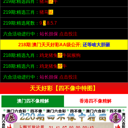
219期:精选四肖：
猪马
鼠
牛
219期:精选三肖：
猪马
鼠
219期:精选尾数：
9.
3
.8.5.7
六合活动进行中：
站长担保
点击投注
218期:澳门天天好彩AA级公开;
还等啥大胆砸
218期:精选九肖：
鸡龙猪兔
虎
牛鼠猴狗
218期:精选六肖：
鸡龙猪兔
虎
牛
六合活动进行中：
站长担保
点击投注
天天好彩【四不像中特图】
澳门四不像精解
香港四不像精解