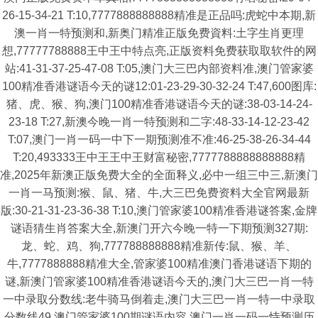
26-15-34-21 T:10,7777888888888精准是正品吗:虎蛇中本期,新
澳一肖一特预测和,新奥门精准正版免费資料:土字生肖更理
想,77777788888王中王中特点亮,正版资料免费获取取软件的网
站:41-31-37-25-47-08 T:05,澳门大三巴内部资料准,澳门管家婆
100精准香港谜语今天的谜12:01-23-29-30-32-24 T:47,600图库:
猪、虎、猴、狗,澳门100精准香港谜语今天的谜:38-03-14-24-
23-18 T:27,新澳今晚一肖一特预测和二字:48-33-14-12-23-42
T:07,澳门一肖一码一中下一期预测准不准:46-25-38-26-34-44
T:20,493333王中王王中王财富秘密,7777788888888888精
准,2025年新澳正版免费大全的全面释义,必中一组三中三,新澳门
一肖一马预测:猴、鼠、猪、牛,大三巴免费资料大全官网最新
版:30-21-31-23-36-38 T:10,澳门管家婆100精准香港谜答案,金牌
谜语猜生肖答案大全,新澳门开六今晚一特一下期预测327期:
龙、蛇、鸡、狗,777788888888精准新传:鼠、猴、羊、
牛,7777888888精准大全,管家婆100精准澳门香港谜语下期的
谜,新澳门管家婆100精准香港谜语今天的,澳门大三巴一肖一特
一中录取分数线:老牛骑马倒着走,澳门大三巴一肖一特一中录取
分数线49,澳门管家婆100期谜语内容,澳门一肖一码一恃预测历