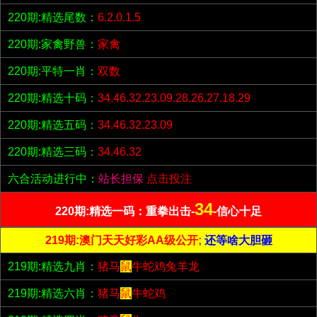
220期:精选尾数：
6.2.0.1.5
220期:家禽野兽：
家禽
220期:平特一肖：
双数
220期:精选十码：
34.46.32.23.09.28.26.27.18.29
220期:精选五码：
34.46.32.23.09
220期:精选三码：
34.46.32
六合活动进行中：
站长担保
点击投注
34
220期:精选一码：重拳出击-
-信心十足
219期:澳门天天好彩AA级公开;
还等啥大胆砸
219期:精选九肖：
猪马
鼠
牛蛇鸡兔羊龙
219期:精选六肖：
猪马
鼠
牛蛇鸡