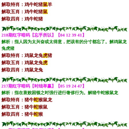
解取特肖：鸡牛蛇猪
鼠
羊
解取五肖：鸡牛蛇猪
鼠
解取四肖：鸡牛蛇猪
218期红字暗码【忘乎所以】【04 12 39 41】
解析：‌‌指人因为太兴奋或太得意，把该有的分寸都忘了。解鸡鼠龙
兔虎猪‌‌‌‌‌‌‌
解取特肖：鸡鼠龙兔
虎
猪
解取五肖：鸡鼠龙兔
虎
解取四肖：鸡鼠龙兔
217期红字暗码【时绌举赢】【05 19 24 47】
解析：‌‌指在衰败困顿之时强行进行奢侈行为。解猪牛蛇猴鼠龙‌‌‌‌‌‌‌
解取特肖：猪牛
蛇
猴鼠龙
解取五肖：猪牛
蛇
猴鼠
解取四肖：猪牛
蛇
猴