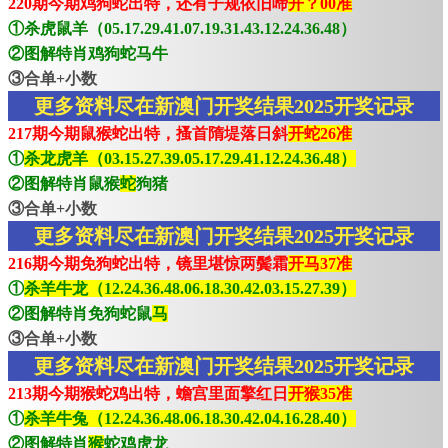
220期今期鸡狗蛇出特，还有子规依旧啼
开？00准
①杀虎鼠羊（05.17.29.41.07.19.31.43.12.24.36.48）
②图解特肖鸡狗蛇马牛
③合单+小数
更多资料尽在新澳门开奖结果2025开奖记录
217期今期鼠猴蛇出特，搔首隋堤落日斜
开蛇26准
①
杀龙虎羊（03.15.27.39.05.17.29.41.12.24.36.48）
②图解特肖鼠猴
蛇
狗猪
③合单+小数
更多资料尽在新澳门开奖结果2025开奖记录
216期今期免狗蛇出特，镜里堪惊两鬓霜
开马37准
①
杀羊牛龙（12.24.36.48.06.18.30.42.03.15.27.39）
②图解特肖免狗蛇鼠
马
③合单+小数
更多资料尽在新澳门开奖结果2025开奖记录
213期今期猴蛇鸡出特，蟾宫里面擎红日
开猴35准
①
杀羊牛兔（12.24.36.48.06.18.30.42.04.16.28.40）
②图解特肖
猴
蛇鸡虎龙