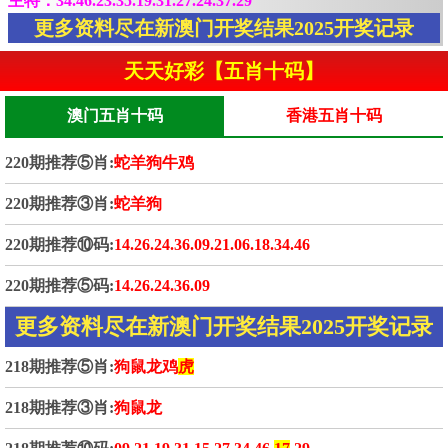
主特：34.46.23.35.19.31.27.24.37.29
更多资料尽在新澳门开奖结果2025开奖记录
天天好彩【五肖十码】
澳门五肖十码
香港五肖十码
220期推荐⑤肖:
蛇羊狗牛鸡
220期推荐③肖:
蛇羊狗
220期推荐⑩码:
14.26.24.36.09.21.06.18.34.46
220期推荐⑤码:
14.26.24.36.09
更多资料尽在新澳门开奖结果2025开奖记录
218期推荐⑤肖:
狗鼠龙鸡
虎
218期推荐③肖:
狗鼠龙