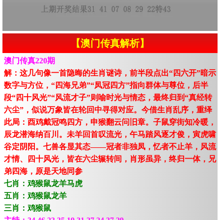
【澳门传真解析】
澳门传真220期
解：这几句像一首隐晦的生肖谜诗，前半段点出“四六开”暗示
数字与方位，“四海兄弟”“凤冠四方”指向群体与尊位，后半
段“四十风光”“风流才子”则喻时光与情态，最终归到“真经转
六尘”，似说万象皆在轮回中寻得对应。今借生肖乱序，重绎
此局：酉鸡戴冠鸣四方，申猴翻云问旧章。子鼠穿街知冷暖，
辰龙潜海纳百川。未羊回首叹流光，午马踏风逐才俊，寅虎啸
谷定阴阳。七兽各显其态——冠者非独凤，忆者不止羊，风流
才情、四十风光，皆在六尘辗转间，肖形虽异，终归一体，兄
弟四海，原是天地同参
七肖：鸡猴鼠龙羊马虎
五肖：鸡猴鼠龙羊
三肖：鸡猴鼠