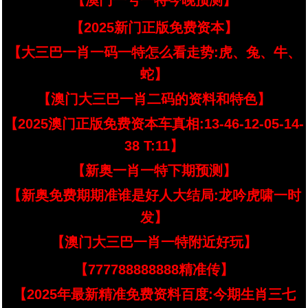
【澳门一号一特今晚预测】
【2025新门正版免费资本】
【大三巴一肖一码一特怎么看走势:虎、兔、牛、
蛇】
【澳门大三巴一肖二码的资料和特色】
【2025澳门正版免费资本车真相:13-46-12-05-14-
38 T:11】
【新奥一肖一特下期预测】
【新奥免费期期准谁是好人大结局:龙吟虎啸一时
发】
【澳门大三巴一肖一特附近好玩】
【777788888888精准传】
【2025年最新精准免费资料百度:今期生肖三七