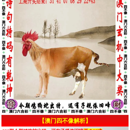
【澳门四不像解析】