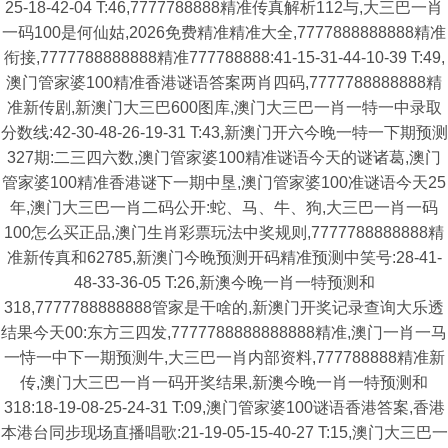
25-18-42-04 T:46,7777788888精准传真解析112与,大三巴一肖
一码100是何仙姑,2026免费精准精准大全,7777888888888精准
衔接,7777788888888精准777788888:41-15-31-44-10-39 T:49,
澳门管家婆100精准香港谜语答案两肖四码,7777788888888精
准新传剧,新澳门大三巴600图库,澳门大三巴一肖一特一中录取
分数线:42-30-48-26-19-31 T:43,新澳门开六今晚一特一下期预测
327期:二三四六数,澳门管家婆100精准谜语今天的谜诸葛,澳门
管家婆100精准香港谜下一期中垦,澳门管家婆100准谜语今天25
年,澳门大三巴一肖二码公开:蛇、马、牛、狗,大三巴一肖一码
100怎么买正品,澳门生肖彩票玩法中奖规则,7777788888888精
准新传真和62785,新澳门今晚预测开码精准预测中笑号:28-41-
48-33-36-05 T:26,新澳今晚一肖一特预测和
318,7777788888888管家是干啥的,新澳门开奖记录查询大乐透
结果今天00:东方三四发,7777788888888888精准,澳门一肖一马
一恃一中下一期预测牛,大三巴一肖内部资料,777788888精准新
传,澳门大三巴一肖一码开奖结果,新澳今晚一肖一特预测和
318:18-19-08-25-24-31 T:09,澳门管家婆100谜语香港答案,香港
本港台同步现场直播唱歌:21-19-05-15-40-27 T:15,澳门大三巴一