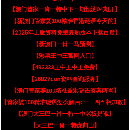
【澳门管家一肖一特中下一期预测04期开】
【新澳门管家婆100精准香港谜语今天的】
【2025年正版资料免费最新版本下载百度】
【新澳门一肖一马预测】
【彩票王中王官网入口】
【493333王中王中王免费】
【26827con资料查询服务】
【澳门管家婆100精准香港谜语答案两肖】
【管家婆100精准谜语怎么解百:一三四五相加数】
【澳门大三巴一肖一特一中老板是谁】
【大三巴一肖一特虎归山】