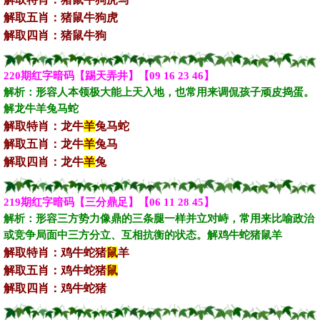
解取五肖：猪鼠牛狗虎
解取四肖：猪鼠牛狗
220期红字暗码【踢天弄井】【09 16 23 46】
解析：‌‌形容人本领极大能上天入地，也常用来调侃孩子顽皮捣蛋。
解龙牛羊兔马蛇‌‌‌‌‌‌‌
解取特肖：龙牛
羊
兔马蛇
解取五肖：龙牛
羊
兔马
解取四肖：龙牛
羊
兔
219期红字暗码【三分鼎足】【06 11 28 45】
解析：‌‌形容三方势力像鼎的三条腿一样并立对峙，常用来比喻政治
或竞争局面中三方分立、互相抗衡的状态。解鸡牛蛇猪鼠羊‌‌‌‌‌‌‌
解取特肖：鸡牛蛇猪
鼠
羊
解取五肖：鸡牛蛇猪
鼠
解取四肖：鸡牛蛇猪