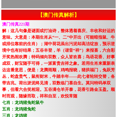
【澳门传真解析】
澳门传真221期
解：这几句像是谜面或打油诗，整体透着喜庆、丰收和好运的
意味。大意是：本期生肖从“一、二”中开出（可能暗指鼠、牛
或排位靠前的生肖）；湖中荷花虽出污泥却高洁绽放，预示逆
境中也有好结果；五谷丰登，羊（谐音“祥”）来报喜，六合彩
开奖热闹欢腾；特码倾向双数，众人皆欢喜；鸟语花香、好事
成双，财宝随手可得，一派富贵吉祥之象。若用生肖来重新表
达这番意思，便是：龙腾雨顺，鸡鸣报晓，猪拱福门，兔跃芳
丛，蛇盘贵气，鼠衔财米，牛踏丰年——此七者轮转交替，各
带吉兆。荷出淤泥终见清，双数临门喜自生。莫问特码单双
事，但看六合笑相迎。五谷满仓羊开泰，花香引路金玉盈。顺
时而观，随缘而取，祥和自至，欢悦常随
七肖：龙鸡猪兔蛇鼠牛
五肖：龙鸡猪兔蛇
三肖：龙鸡猪