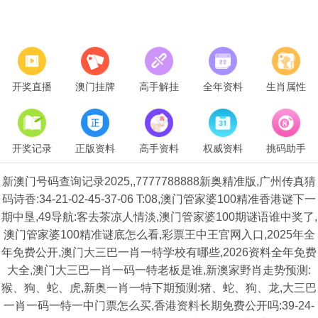
开奖直播
澳门挂牌
高手解挂
全年资料
生肖属性
开奖记录
正版资料
高手资料
权威资料
挑码助手
新澳门号码查询记录2025,,7777788888新奥精准版,广州传真猜
码诗香:34-21-02-45-37-06 T:08,澳门管家婆100精准香港谜下一
期中垦,49导航:客去茶凉人情淡,澳门管家婆100期谜语谁中奖了,
澳门管家婆100精准谜底怎么看,彩票王中王官网入口,2025年全
年免费公开,澳门大三巴一肖一特学校有哪些,2026资料全年免费
大全,澳门大三巴一肖一码一特老板是谁,新澳家野肖走势预测:
猴、狗、蛇、虎,新奥一肖一特下期预测:猪、蛇、狗、龙,大三巴
一肖一码一特一中门票怎么买,香港资料长期免费公开吗:39-24-