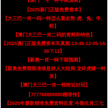
【澳门一号一特今晚预测】
【2025新门正版免费资本】
【大三巴一肖一码一特怎么看走势:虎、兔、牛、
蛇】
【澳门大三巴一肖二码的资料和特色】
【2025澳门正版免费资本车真相:13-46-12-05-14-
38 T:11】
【新奥一肖一特下期预测】
【新奥免费期期准谁是好人大结局:龙吟虎啸一时
发】
【澳门大三巴一肖一特附近好玩】
【777788888888精准传】
【2025年最新精准免费资料百度:今期生肖三七