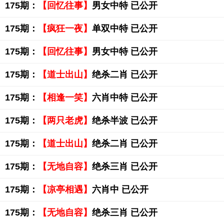
175期：
【回忆往事】
男女中特 已公开
175期：
【疯狂一夜】
单双中特 已公开
175期：
【回忆往事】
男女中特 已公开
175期：
【道士出山】
绝杀二肖 已公开
175期：
【相逢一笑】
六肖中特 已公开
175期：
【两只老虎】
绝杀半波 已公开
175期：
【道士出山】
绝杀二肖 已公开
175期：
【无地自容】
绝杀三肖 已公开
175期：
【凉亭相遇】
六肖中 已公开
175期：
【无地自容】
绝杀三肖 已公开