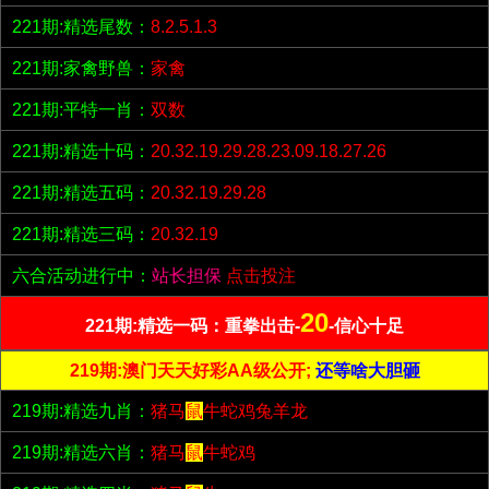
221期:精选尾数：
8.2.5.1.3
221期:家禽野兽：
家禽
221期:平特一肖：
双数
221期:精选十码：
20.32.19.29.28.23.09.18.27.26
221期:精选五码：
20.32.19.29.28
221期:精选三码：
20.32.19
六合活动进行中：
站长担保
点击投注
20
221期:精选一码：重拳出击-
-信心十足
219期:澳门天天好彩AA级公开;
还等啥大胆砸
219期:精选九肖：
猪马
鼠
牛蛇鸡兔羊龙
219期:精选六肖：
猪马
鼠
牛蛇鸡