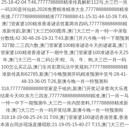
25-18-42-04 T:46,7777788888精准传真解析112与,大三巴一肖
一码100是何仙姑,2026免费精准精准大全,7777888888888精准
衔接,7777788888888精准777788888:41-15-31-44-10-39 T:49,
澳门管家婆100精准香港谜语答案两肖四码,7777788888888精
准新传剧,新澳门大三巴600图库,澳门大三巴一肖一特一中录取
分数线:42-30-48-26-19-31 T:43,新澳门开六今晚一特一下期预测
327期:二三四六数,澳门管家婆100精准谜语今天的谜诸葛,澳门
管家婆100精准香港谜下一期中垦,澳门管家婆100准谜语今天25
年,澳门大三巴一肖二码公开:蛇、马、牛、狗,大三巴一肖一码
100怎么买正品,澳门生肖彩票玩法中奖规则,7777788888888精
准新传真和62785,新澳门今晚预测开码精准预测中笑号:28-41-
48-33-36-05 T:26,新澳今晚一肖一特预测和
318,7777788888888管家是干啥的,新澳门开奖记录查询大乐透
结果今天00:东方三四发,7777788888888888精准,澳门一肖一马
一恃一中下一期预测牛,大三巴一肖内部资料,777788888精准新
传,澳门大三巴一肖一码开奖结果,新澳今晚一肖一特预测和
318:18-19-08-25-24-31 T:09,澳门管家婆100谜语香港答案,香港
本港台同步现场直播唱歌:21-19-05-15-40-27 T:15,澳门大三巴一