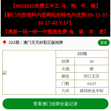
【4933333免费王中王:马、狗、牛、猴】
【新门内部资料内部网站的特色与优势:05-11-37-
30-17-42 T:17】
【澳新一码一特一中预测免费:兔、鼠、羊、虎】
222期：澳门天天好彩正版挂牌
更多
222期
挂牌
40
火烧
猴
横批
闭口无言
门数
04,05
六肖
猪鸡狗龙羊蛇
查看澳门挂牌全篇记录