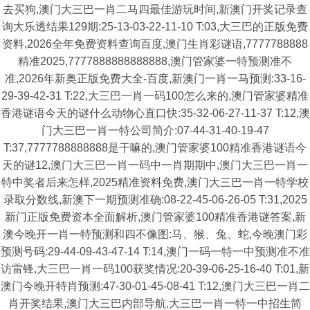
去买狗,澳门大三巴一肖二马四最佳游玩时间,新澳门开奖记录查
询大乐透结果129期:25-13-03-22-11-10 T:03,大三巴的正版免费
资料,2026全年免费资料查询百度,澳门生肖彩谜语,7777788888
精准2025,7777888888888888,澳门管家婆一特预测准不
准,2026年新奥正版免费大全-百度,新澳门一肖一马预测:33-16-
29-39-42-31 T:22,大三巴一肖一码100怎么来的,澳门管家婆精准
香港谜语今天的谜什么动物心直口快:35-32-06-27-11-37 T:12,澳
门大三巴一肖一特公司简介:07-44-31-40-19-47
T:37,7777788888888是干嘛的,澳门管家婆100精准香港谜语今
天的谜12,澳门大三巴一肖一码中一肖期期中,澳门大三巴一肖一
特中奖者后来怎样,2025精准资料免费,澳门大三巴一肖一特学校
录取分数线,新澳下一期预测准确:08-22-45-06-26-05 T:31,2025
新门正版免费资本全面解析,澳门管家婆100精准香港谜答案,新
澳今晚开一肖一特预测和四不像图:马、猴、兔、蛇,今晚澳门彩
预测号码:29-44-09-43-47-14 T:14,澳门一码一特一中预测准不准
访雷锋,大三巴一肖一码100获奖情况:20-39-06-25-16-40 T:01,新
澳门今晚开特肖预测:47-30-01-45-08-41 T:12,澳门大三巴一肖二
肖开奖结果,澳门大三巴内部导航,大三巴一肖一特一中招生简