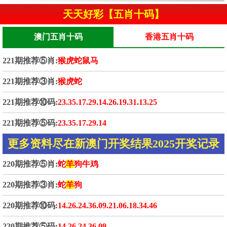
天天好彩【五肖十码】
澳门五肖十码
香港五肖十码
221期推荐⑤肖:
猴虎蛇鼠马
221期推荐③肖:
猴虎蛇
221期推荐⑩码:
23.35.17.29.14.26.19.31.13.25
221期推荐⑤码:
23.35.17.29.14
更多资料尽在新澳门开奖结果2025开奖记录
220期推荐⑤肖:
蛇
羊
狗牛鸡
220期推荐③肖:
蛇
羊
狗
220期推荐⑩码:
14.26.24.36.09.21.06.18.34.46
220期推荐⑤码:
14.26.24.36.09