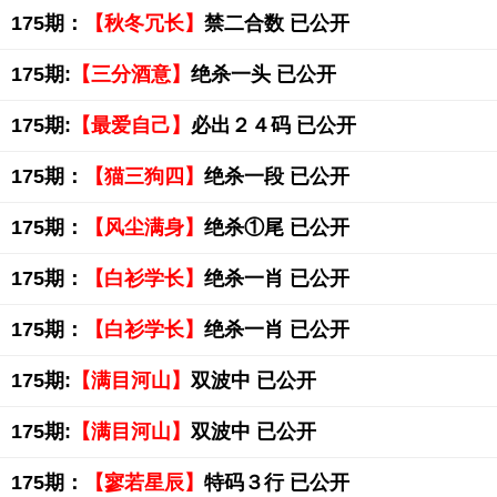
175期：
【秋冬冗长】
禁二合数 已公开
175期:
【三分酒意】
绝杀一头 已公开
175期:
【最爱自己】
必出２４码 已公开
175期：
【猫三狗四】
绝杀一段 已公开
175期：
【风尘满身】
绝杀①尾 已公开
175期：
【白衫学长】
绝杀一肖 已公开
175期：
【白衫学长】
绝杀一肖 已公开
175期:
【满目河山】
双波中 已公开
175期:
【满目河山】
双波中 已公开
175期：
【寥若星辰】
特码３行 已公开