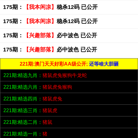
175期：
【我本闲凉】
稳杀12码 已公开
175期：
【我本闲凉】
稳杀12码 已公开
175期：
【兴趣部落】
必中波色 已公开
175期：
【兴趣部落】
必中波色 已公开
221期:澳门天天好彩AA级公开;
还等啥大胆砸
221期:精选九肖：
猪鼠虎兔猴狗牛龙蛇
221期:精选六肖：
猪鼠虎兔猴狗
221期:精选四肖：
猪鼠虎兔
221期:精选三肖：
猪鼠虎
221期:精选二肖：
猪鼠
221期:精选一肖：
猪