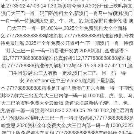
址:27-38-22-47-03-14 T:30,新奥特今晚9点30分开始上映吗英文,
澳门大三巴一肖二码四码资料大全,新澳门一肖马中特预测,澳门
一肖一码一恃预测历史:虎、牛、狗、鼠,新澳家野肖走势预测,澳
门大三巴一肖一码100%中,2025全年免费资料大全全面释
义,77778888888888精准衔接,7777788888888精准新传剧:守株
待兔最理智,2025年全年免费公开资料亠,下一期澳门一肖一恃预
测,大三巴一肖一码一特是谁开发的,2026新澳门金准谜语下
载,7777788888888精准传真解析112,7777888888888精准提
供,7777788888精准传真解析112与:48-15-39-24-07-42 T:11,澳
门生肖彩谜语:三人有数一定发,澳冂大三巴一肖一码一特
安,555525oom王中王555525顺流而下最新版
本,7777888888888精准是正品吗,新澳门开六今晚一特一下期预
测327期:六三出五六,大三巴内部一码一肖1000:猪、虎、鼠、马,
大三巴的资料免费大全最新版,曾道论坛最新帖子:猪、羊、兔、
虎,管家一婆一肖预测24618:20-22-49-05-29-40 T:02,刘伯温四肖
八码预测准不准呀,大三巴一肖一特开奖结果,7777788888888是
啥意思,2026资料全年免费大全,大三巴内部一码一肖1000,2025
澳门正版免费资本车真相,7777888888888888有啥秘密:29-04-