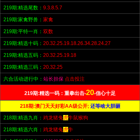
219期:精选尾数：
9.3.8.5.7
219期:家禽野兽：
家禽
219期:平特一肖：
双数
219期:精选十码：
20.32.25.19.18.26.34.28.24.27
219期:精选五码：
20.32.25.19.18
219期:精选三码：
20.32.25
六合活动进行中：
站长担保
点击投注
20
219期:精选一码：重拳出击-
-信心十足
218期:澳门天天好彩AA级公开;
还等啥大胆砸
218期:精选九肖：
鸡龙猪兔
虎
牛鼠猴狗
218期:精选六肖：
鸡龙猪兔
虎
牛