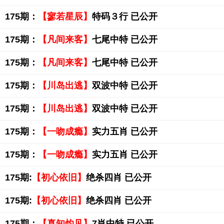
175期：
【寥若星辰】
特码３行 已公开
175期：
【凡间来客】
七尾中特 已公开
175期：
【凡间来客】
七尾中特 已公开
175期：
【川岛出逃】
双波中特 已公开
175期：
【川岛出逃】
双波中特 已公开
175期：
【一吻成瘾】
实力五肖 已公开
175期：
【一吻成瘾】
实力五肖 已公开
175期:
【初心依旧】
绝杀四肖 已公开
175期:
【初心依旧】
绝杀四肖 已公开
175期：
【真知灼见】
7肖中特 已公开