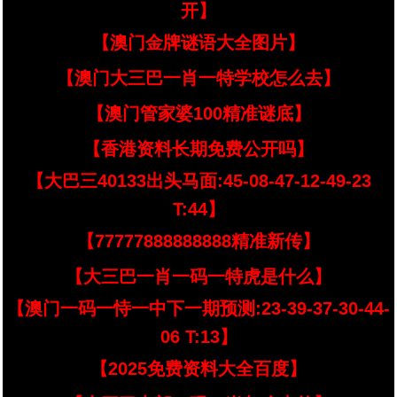
开】
【澳门金牌谜语大全图片】
【澳门大三巴一肖一特学校怎么去】
【澳门管家婆100精准谜底】
【香港资料长期免费公开吗】
【大巴三40133出头马面:45-08-47-12-49-23
T:44】
【77777888888888精准新传】
【大三巴一肖一码一特虎是什么】
【澳门一码一恃一中下一期预测:23-39-37-30-44-
06 T:13】
【2025免费资料大全百度】