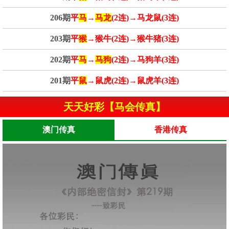
206期
平
马
→
马龙
(2连)→马龙鼠(3连)
203期
平
猴
→猴牛(2连)→猴牛猪(3连)
202期
平
马
→
马狗
(2连)→马狗羊(3连)
201期
平
鼠
→鼠虎(2连)→鼠虎羊(3连)
天天好彩【马会传真】
澳门传真
香港传真