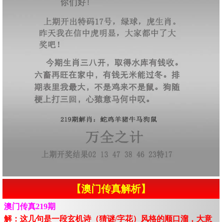
【澳门传真解析】
澳门传真219期
解：这几句是一段玄机诗（猜谜/字花）风格的顺口溜，大意