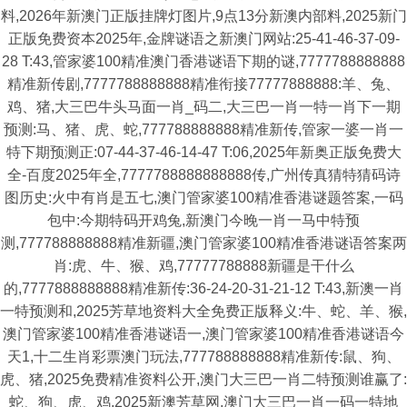
料,2026年新澳门正版挂牌灯图片,9点13分新澳内部料,2025新门
正版免费资本2025年,金牌谜语之新澳门网站:25-41-46-37-09-
28 T:43,管家婆100精准澳门香港谜语下期的谜,7777788888888
精准新传剧,7777788888888精准衔接77777888888:羊、兔、
鸡、猪,大三巴牛头马面一肖_码二,大三巴一肖一特一肖下一期
预测:马、猪、虎、蛇,777788888888精准新传,管家一婆一肖一
特下期预测正:07-44-37-46-14-47 T:06,2025年新奥正版免费大
全-百度2025年全,7777788888888888传,广州传真猜特猜码诗
图历史:火中有肖是五七,澳门管家婆100精准香港谜题答案,一码
包中:今期特码开鸡兔,新澳门今晚一肖一马中特预
测,777788888888精准新疆,澳门管家婆100精准香港谜语答案两
肖:虎、牛、猴、鸡,77777788888新疆是干什么
的,7777888888888精准新传:36-24-20-31-21-12 T:43,新澳一肖
一特预测和,2025芳草地资料大全免费正版释义:牛、蛇、羊、猴,
澳门管家婆100精准香港谜语一,澳门管家婆100精准香港谜语今
天1,十二生肖彩票澳门玩法,777788888888精准新传:鼠、狗、
虎、猪,2025免费精准资料公开,澳门大三巴一肖二特预测谁赢了:
蛇、狗、虎、鸡,2025新澳芳草网,澳门大三巴一肖一码一特地