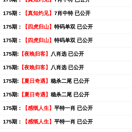
175期：
【真知灼见】
7肖中特 已公开
175期：
【四虎归山】
特码单双 已公开
175期：
【四虎归山】
特码单双 已公开
175期:
【夜晚归客】
八肖选 已公开
175期:
【夜晚归客】
八肖选 已公开
175期:
【夏日奇遇】
稳杀二尾 已公开
175期:
【夏日奇遇】
稳杀二尾 已公开
175期：
【感慨人生】
平特一肖 已公开
175期：
【感慨人生】
平特一肖 已公开