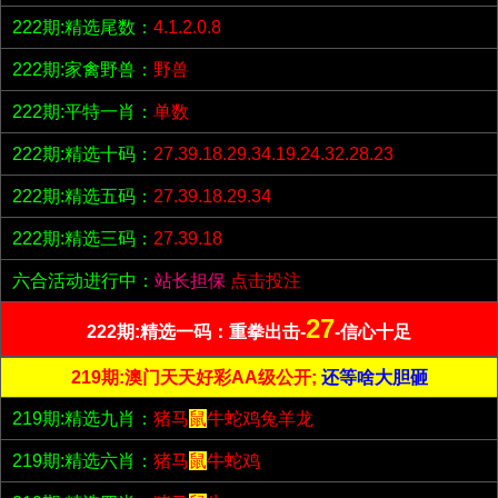
222期:精选尾数：
4.1.2.0.8
222期:家禽野兽：
野兽
222期:平特一肖：
单数
222期:精选十码：
27.39.18.29.34.19.24.32.28.23
222期:精选五码：
27.39.18.29.34
222期:精选三码：
27.39.18
六合活动进行中：
站长担保
点击投注
27
222期:精选一码：重拳出击-
-信心十足
219期:澳门天天好彩AA级公开;
还等啥大胆砸
219期:精选九肖：
猪马
鼠
牛蛇鸡兔羊龙
219期:精选六肖：
猪马
鼠
牛蛇鸡