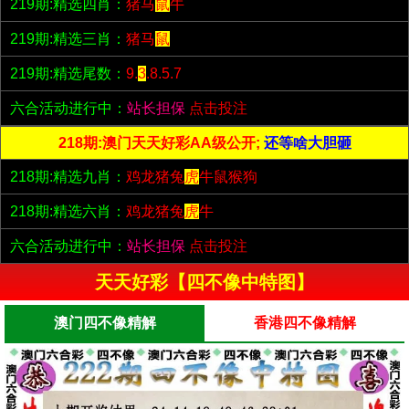
219期:精选四肖：
猪马
鼠
牛
219期:精选三肖：
猪马
鼠
219期:精选尾数：
9.
3
.8.5.7
六合活动进行中：
站长担保
点击投注
218期:澳门天天好彩AA级公开;
还等啥大胆砸
218期:精选九肖：
鸡龙猪兔
虎
牛鼠猴狗
218期:精选六肖：
鸡龙猪兔
虎
牛
六合活动进行中：
站长担保
点击投注
天天好彩【四不像中特图】
澳门四不像精解
香港四不像精解