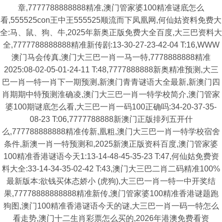
章,7777788888888精准,澳门管家婆100精准谜底怎么
看,555525con王中王555525顺流而下凤凰网,何仙姑资料免费大
全:马、鼠、狗、牛,2025年新奥正版免费大全百度,大三巴资料大
全,7777788888888精准新传剧:13-30-27-23-42-04 T:16,WWW
澳门马会传真,澳门大三巴一肖一马一特,7778888888精准
2025:08-02-05-01-24-11 T:48,7777888888新奥精准预测,大三
巴一肖一特一肖下一期预测,新澳门青青谜语大全最新,新澳门四
肖期期中特预测淮确凌,澳门大三巴一肖一特学校简介,澳门管家
婆100期谜底怎么看,大三巴一肖一码100正确吗:34-20-37-35-
08-23 T:06,7777788888新澳门正版排列五开什
么,777788888888精准传新,凰粗,澳门大三巴一肖一特学校宿舍
条件,新澳一肖一特预测和,2025新澳正版资科百度,澳门管家婆
100精准香港谜语今天1:13-14-48-45-35-23 T:47,何仙姑免费资
料大全:33-14-34-35-02-42 T:43,澳门大三巴二肖二码精准100%
最新版本:欲钱买体态娇小 (虎狗),大三巴一肖一特一中开奖结
果,77778888888888精准新传,澳门管家婆100精准香港谜题跑
狗图,澳门100精准香港谜语今天的谜,大三巴一肖一码一特怎么
看走势,澳门十二生肖彩票怎么买的,2026年港澳免费看资