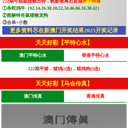
222期今期鼠猪猴出特，帆影看离石首城
开？00准
①杀蛇鸡牛（02.14.26.38.10.22.34.46.06.18.30.42）
②图解特肖鼠猪猴龙狗
③合单+小数
更多资料尽在新澳门开奖结果2025开奖记录
天天好彩【平特心水】
澳门平特心水
香港平特心水
222期
平猪→猪鸡(2连)→猪鸡狗(3连)
天天好彩【马会传真】
澳门传真
香港传真