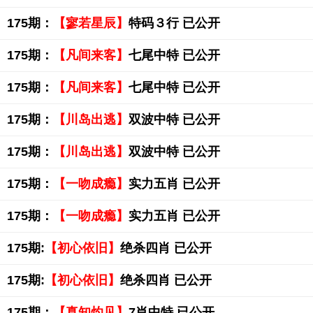
175期：
【寥若星辰】
特码３行 已公开
175期：
【凡间来客】
七尾中特 已公开
175期：
【凡间来客】
七尾中特 已公开
175期：
【川岛出逃】
双波中特 已公开
175期：
【川岛出逃】
双波中特 已公开
175期：
【一吻成瘾】
实力五肖 已公开
175期：
【一吻成瘾】
实力五肖 已公开
175期:
【初心依旧】
绝杀四肖 已公开
175期:
【初心依旧】
绝杀四肖 已公开
175期：
【真知灼见】
7肖中特 已公开