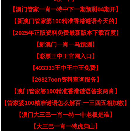
【澳门管家一肖一特中下一期预测04期开】
【新澳门管家婆100精准香港谜语今天的】
【2025年正版资料免费最新版本下载百度】
【新澳门一肖一马预测】
【彩票王中王官网入口】
【493333王中王中王免费】
【26827con资料查询服务】
【澳门管家婆100精准香港谜语答案两肖】
【管家婆100精准谜语怎么解百:一三四五相加数】
【澳门大三巴一肖一特一中老板是谁】
【大三巴一肖一特虎归山】