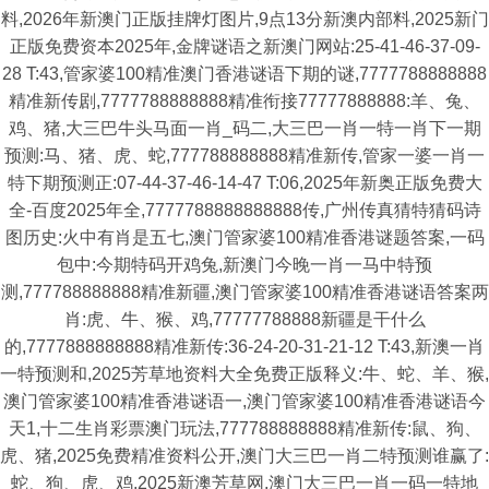
料,2026年新澳门正版挂牌灯图片,9点13分新澳内部料,2025新门
正版免费资本2025年,金牌谜语之新澳门网站:25-41-46-37-09-
28 T:43,管家婆100精准澳门香港谜语下期的谜,7777788888888
精准新传剧,7777788888888精准衔接77777888888:羊、兔、
鸡、猪,大三巴牛头马面一肖_码二,大三巴一肖一特一肖下一期
预测:马、猪、虎、蛇,777788888888精准新传,管家一婆一肖一
特下期预测正:07-44-37-46-14-47 T:06,2025年新奥正版免费大
全-百度2025年全,7777788888888888传,广州传真猜特猜码诗
图历史:火中有肖是五七,澳门管家婆100精准香港谜题答案,一码
包中:今期特码开鸡兔,新澳门今晚一肖一马中特预
测,777788888888精准新疆,澳门管家婆100精准香港谜语答案两
肖:虎、牛、猴、鸡,77777788888新疆是干什么
的,7777888888888精准新传:36-24-20-31-21-12 T:43,新澳一肖
一特预测和,2025芳草地资料大全免费正版释义:牛、蛇、羊、猴,
澳门管家婆100精准香港谜语一,澳门管家婆100精准香港谜语今
天1,十二生肖彩票澳门玩法,777788888888精准新传:鼠、狗、
虎、猪,2025免费精准资料公开,澳门大三巴一肖二特预测谁赢了:
蛇、狗、虎、鸡,2025新澳芳草网,澳门大三巴一肖一码一特地