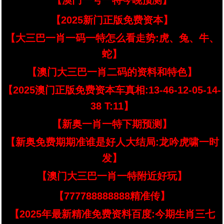
【澳门一号一特今晚预测】
【2025新门正版免费资本】
【大三巴一肖一码一特怎么看走势:虎、兔、牛、
蛇】
【澳门大三巴一肖二码的资料和特色】
【2025澳门正版免费资本车真相:13-46-12-05-14-
38 T:11】
【新奥一肖一特下期预测】
【新奥免费期期准谁是好人大结局:龙吟虎啸一时
发】
【澳门大三巴一肖一特附近好玩】
【777788888888精准传】
【2025年最新精准免费资料百度:今期生肖三七