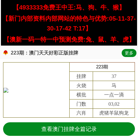
【4933333免费王中王:马、狗、牛、猴】
【新门内部资料内部网站的特色与优势:05-11-37-
30-17-42 T:17】
【澳新一码一特一中预测免费:兔、鼠、羊、虎】
223期：澳门天天好彩正版挂牌
更多
223期
挂牌
37
火烧
马
横批
一点一滴
门数
03,02
六肖
虎猪羊鼠狗龙
查看澳门挂牌全篇记录