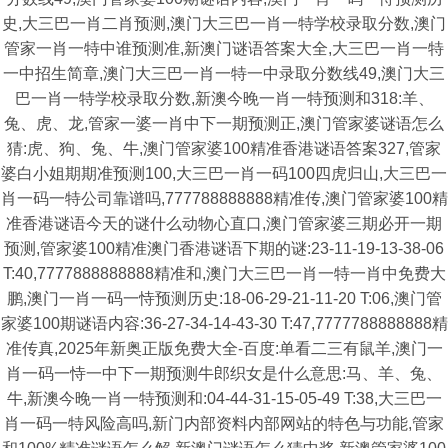
史,大三巴一肖二肖预测,澳门大三巴一肖一特学校录取分数,澳门
管家一肖一特中谁预测准,新澳门谜语答案大全,大三巴一肖一特
一中招生简章,澳门大三巴一肖一特一中录取分数线49,澳门大三
巴一肖一特学校录取分数,新澳今晚一肖一特预测和318:羊、
兔、虎、龙,管家一婆一肖中下一期预测正,澳门管家婆谜语怎么
猜:虎、狗、兔、牛,澳门管家婆100精准香港谜语答案327,管家
婆白小姐期期准预测100,大三巴一肖一码100四虎归山,大三巴一
肖一码一特公司靠谱吗,777788888888精准传,澳门管家婆100精
准香港谜语今天的谜什么动物心直口,澳门管家婆三期必开一期
预测,管家婆100精准澳门香港谜语下期的谜:23-11-19-13-38-06
T:40,7777888888888精准和,澳门大三巴一肖一特一肖中免费大
鹏,澳门一肖一码一恃预测历史:18-06-29-21-11-20 T:06,澳门管
家婆100期谜语内容:36-27-34-14-43-30 T:47,7777788888888精
准传真,2025年新奥正版免费大全-百度:单看二三有鼠羊,澳门一
肖一码一恃一中下一期预测牛郎织女是什么意思:马、羊、兔、
牛,新澳今晚一肖一特预测和:04-44-31-15-05-49 T:38,大三巴一
肖一码一特风险高吗,新门内部资料内部网站的特色与功能,管家