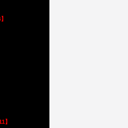
4】
】
11】