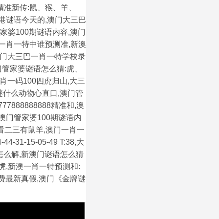
8精准新传:鼠、猴、羊、
准香港谜语今天的,澳门大三巴
家婆100期谜语内容,澳门
一肖一特中谁预测准,新澳
澳门大三巴一肖一特学校录
门管家婆谜语怎么猜:虎、
肖一码100四虎归山,大三
的谜什么动物心直口,澳门管
77888888888精准和,澳
6,澳门管家婆100期谜语内
百度:单看二三有鼠羊,澳门一肖一
5-05-49 T:38,大
怎么解,新澳门谜语怎么猜
虎,新澳一肖一特预测和:
料免费最新真假,澳门《金牌谜