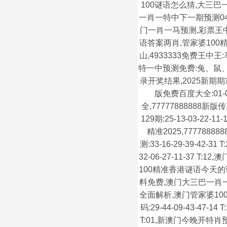
100谜语怎么猜,大三
一肖一特中下一期预测04
门一肖一马预测,彩票王中王
语答案两肖,管家婆10
山,4933333免费王中王
特一中预测免费:兔、鼠、
录开奖结果,2025新期
版免费百度大全:01-
全,7777788888
129期:25-13-03-2
精准2025,77778
测:33-16-29-39-
32-06-27-11-37 T:
100精准香港谜语今天的
料免费,澳门大三巴一肖一特学
全面解析,澳门管家婆1
码:29-44-09-43-47
T:01,新澳门今晚开特肖预