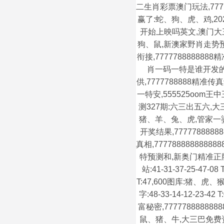
二生肖彩票澳门玩法,777
赢了:蛇、狗、虎、鸡,202
开始上映吗英文,澳门大
狗、鼠,新澳家野肖走势预测
衔接,7777788888
肖一码一特是谁开发的,20
供,7777788888精准传
一特安,555525oom
测327期:六三出五六,
猪、羊、兔、虎,管家一婆一肖
开奖结果,77777888
真相,77778888888888
特预测和,新奥门精准正版
站:41-31-37-25-4
T:47,600图库:猪、虎、
字:48-33-14-12-23
富秘密,777778888
鼠、猪、牛,大三巴免费资料