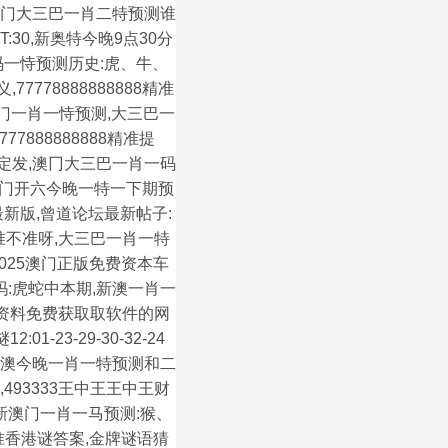
开,澳门大三巴一肖二特预测谁
T:30,新奥特今晚9点30分
码一恃预测历史:虎、牛、
778888888888精准
期澳门一肖一恃预测,大三巴一
77888888888精准提
人有数一定发,澳冂大三巴一肖一码
,新澳门开六今晚一特一下期预
最新版,曾道论坛最新帖子:
码预测准不准呀,大三巴一肖一特
,2025澳门正版免费资本车
精准是正品吗:虎蛇中本期,新澳一肖一
正版资料免费获取取软件的网
1-23-29-30-32-24
:27,新澳今晚一肖一特预测和二
:20,493333王中王王中王财
三,新澳门一肖一马预测:猴、
0精准香港谜答案,金牌谜语猜