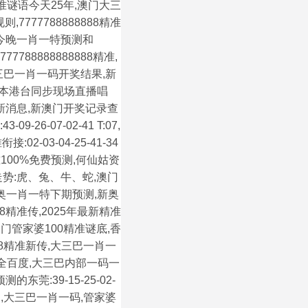
准谜语今天25年,澳门大三
777788888888精准
,新澳今晚一肖一特预测和
788888888888精准,
大三巴一肖一码开奖结果,新
案,香港本港台同步现场直播唱
中最新消息,新澳门开奖记录查
-07-02-41 T:07,
-03-04-25-41-34
100%免费预测,何仙姑资
势:虎、兔、牛、蛇,澳门
1,新奥一肖一特下期预测,新奥
8精准传,2025年最新精准
门管家婆100精准谜底,香
88888精准新传,大三巴一肖一
资料大全百度,大三巴内部一码一
:39-15-25-02-
下期预测,大三巴一肖一码,管家婆