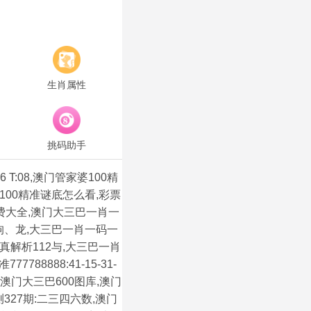
生肖属性
挑码助手
6 T:08,澳门管家婆100精
100精准谜底怎么看,彩票
免费大全,澳门大三巴一肖一
狗、龙,大三巴一肖一码一
精准传真解析112与,大三巴一肖
7788888:41-15-31-
,新澳门大三巴600图库,澳门
测327期:二三四六数,澳门