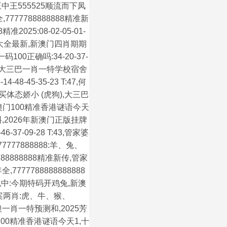
王中王555525顺流而下凤
77788888888精准新
2025:08-02-05-01-
谜语大全最新,新澳门四肖期期
0正确吗:34-20-37-
粗,澳门大三巴一肖一特学校宿舍
45-35-23 T:47,何
钱买体态娇小 (虎狗),大三巴
,澳门100精准香港谜语今天
,2026年新澳门正版挂牌
7-09-28 T:43,管家婆
7777888888:羊、兔、
888888精准新传,管家
7777788888888888
中:今期特码开鸡兔,新澳
答案两肖:虎、牛、猴、
3,新澳一肖一特预测和,2025芳
00精准香港谜语今天1,十