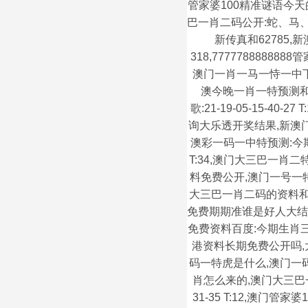
管家婆100精准谜语今天
巴一肖二码公开:蛇、马、牛
新传真和62785,新
318,7777788888
澳门一肖一马一恃一中下一
澳今晚一肖一特预测和318
歌:21-19-05-15
询大乐透开奖结果,新澳门管家
澳彩一码一中特预测:今期特码
T:34,澳门大三巴一肖
料免费公开,澳门一号一
大三巴一肖二码的资料和特色,
免费期期准谁是好人大结局:
免费资料百度:今期生肖三
港资料长期免费公开吗,大巴三4
码一特虎是什么,澳门一码一恃
肖怎么来的,澳门大三巴一
31-35 T:12,澳门管家