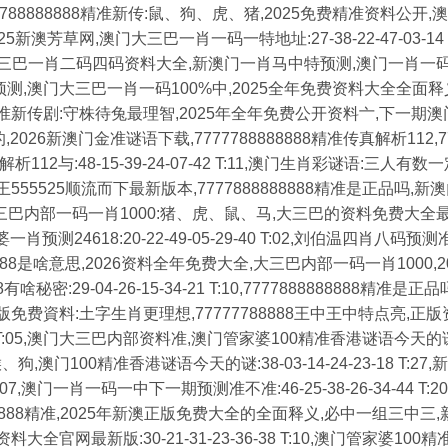
788888888精准新传:鼠、狗、虎、猪,2025免费精准资料公
5新澳芳草网,澳门大三巴一肖一码一特地址:27-38-22-47-03-14 
三巴一肖二码四码资料大全,新澳门一肖马中特预测,澳门一肖一
,澳门大三巴一肖一码100%中,2025全年免费资料大全全面释义,77
888精准新传剧:守株待兔最理智,2025年全年免费公开资料亠,下一
26新澳门金准谜语下载,7777788888888精准传真解析112,77
真解析112与:48-15-39-24-07-42 T:11,澳门生肖彩谜语:三
王中王555525顺流而下最新版本,7777888888888精准是正品吗
大三巴内部一码一肖1000:猪、虎、鼠、马,大三巴的资料免费大全
预测24618:20-22-49-05-29-40 T:02,刘伯温四肖八
88888是啥意思,2026资料全年免费大全,大三巴内部一码一肖1000
88有啥秘密:29-04-26-15-34-21 T:10,7777888888888
免费資料:土字生肖更理想,77777788888王中王中特点亮,
7-08 T:05,澳门大三巴内部资料准,澳门管家婆100精准香港谜语今天的谜12:0
猴、狗,澳门100精准香港谜语今天的谜:38-03-14-24-23-18 T
-42 T:07,澳门一肖一码一中下一期预测准不准:46-25-38-26-34-44 T
8888888精准,2025年新澳正版免费大全的全面释义,必中一组三中
大全官网最新版:30-21-31-23-36-38 T:10,澳门管家婆10