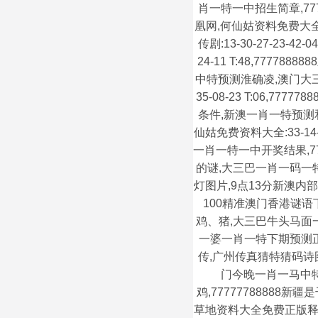
肖一特一中招生简章,777
凰网,何仙姑资料免费大全:
传剧:13-30-27-23-4
24-11 T:48,77
中特预测淮确凌,澳门大三巴
35-08-23 T:06,
条件,新澳一肖一特预测和,2
仙姑免费资料大全:33-14
一肖一特一中开奖结果,77
的谜,大三巴一肖一码一特
灯图片,9点13分新澳内部料,
100精准澳门香港谜语下期的
鸡、猪,大三巴牛头马面一
一婆一肖一特下期预测正:07-
传,广州传真猜特猜码诗
门今晚一肖一马中特预
鸡,77777788888新疆是
草地资料大全免费正版释义