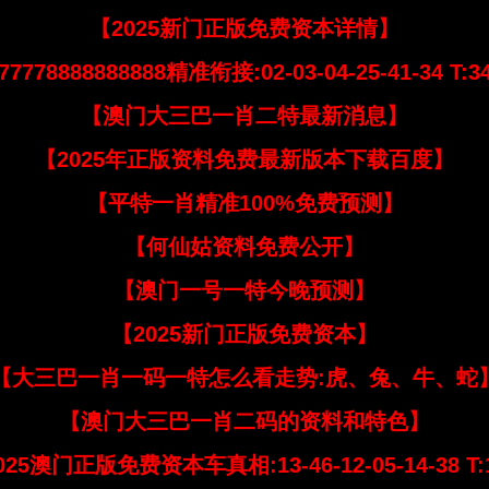
【2025新门正版免费资本详情】
77778888888888精准衔接:02-03-04-25-41-34 T:3
【澳门大三巴一肖二特最新消息】
【2025年正版资料免费最新版本下载百度】
【平特一肖精准100%免费预测】
【何仙姑资料免费公开】
【澳门一号一特今晚预测】
【2025新门正版免费资本】
【大三巴一肖一码一特怎么看走势:虎、兔、牛、蛇
【澳门大三巴一肖二码的资料和特色】
025澳门正版免费资本车真相:13-46-12-05-14-38 T: