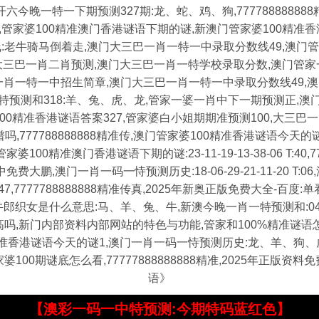
六今晚一特一下期预测327期:龙、蛇、鸡、狗,77778888888
准大全,管家婆100精准澳门香港谜语下期的谜,新澳门管家婆100精
老牛骑马倒着走,澳门大三巴一肖一特一中录取分数线49,澳门管
大三巴一肖二肖预测,澳门大三巴一肖一特学校录取分数,澳门管家
一肖一特一中招生简章,澳门大三巴一肖一特一中录取分数线49,
特预测和318:羊、兔、虎、龙,管家一婆一肖中下一期预测正,澳
00精准香港谜语答案327,管家婆白小姐期期准预测100,大三巴一
,777788888888精准传,澳门管家婆100精准香港谜语今天
00精准澳门香港谜语下期的谜:23-11-19-13-38-06 T:40,77
大鹏,澳门一肖一码一恃预测历史:18-06-29-21-11-20 T:0
3-30 T:47,7777788888888精准传真,2025年新奥正版免费大全-
女是什么意思:马、羊、兔、牛,新澳今晚一肖一特预测和:04-44-31-1
吗,新门内部资料内部网站的特色与功能,管家和100%精准谜语
精准香港谜语今天的谜1,澳门一肖一码一恃预测历史:龙、羊、狗、
100期谜底怎么看,77777888888888精准,2025年正版资
语》
【澳彩一码一中特预测:今期特码蓝红色】