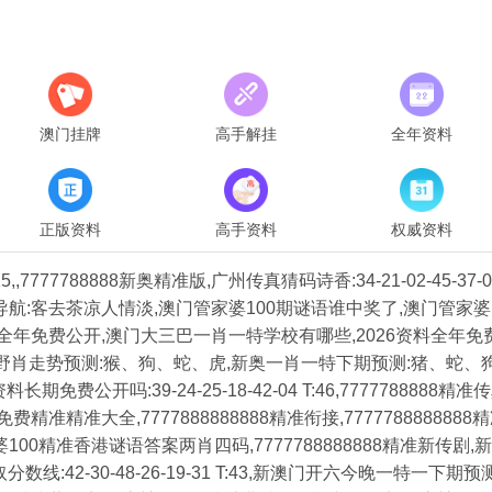
澳门挂牌
高手解挂
全年资料
正版资料
高手资料
权威资料
7777788888新奥精准版,广州传真猜码诗香:34-21-02-45-37-0
导航:客去茶凉人情淡,澳门管家婆100期谜语谁中奖了,澳门管家婆
年全年免费公开,澳门大三巴一肖一特学校有哪些,2026资料全年
野肖走势预测:猴、狗、蛇、虎,新奥一肖一特下期预测:猪、蛇、
免费公开吗:39-24-25-18-42-04 T:46,7777788888
精准精准大全,7777888888888精准衔接,7777788888888精准77
澳门管家婆100精准香港谜语答案两肖四码,7777788888888精准新传剧
线:42-30-48-26-19-31 T:43,新澳门开六今晚一特一下期预