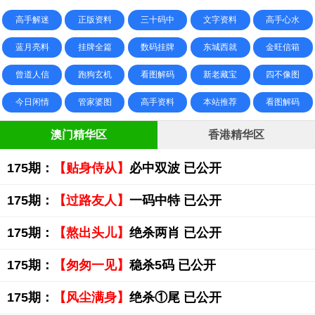
高手解迷
正版资料
三十码中
文字资料
高手心水
蓝月亮料
挂牌全篇
数码挂牌
东城西就
金旺信箱
曾道人信
跑狗玄机
看图解码
新老藏宝
四不像图
今日闲情
管家婆图
高手资料
本站推荐
看图解码
澳门精华区
香港精华区
175期：
【贴身侍从】
必中双波 已公开
175期：
【过路友人】
一码中特 已公开
175期：
【熬出头儿】
绝杀两肖 已公开
175期：
【匆匆一见】
稳杀5码 已公开
175期：
【风尘满身】
绝杀①尾 已公开