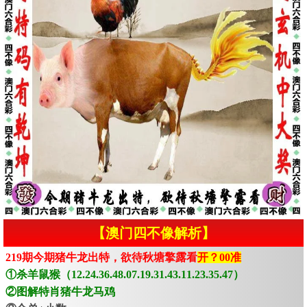
【澳门四不像解析】
219期今期猪牛龙出特，欲待秋塘擎露看
开？00准
①杀羊鼠猴（12.24.36.48.07.19.31.43.11.23.35.47）
②图解特肖猪牛龙马鸡