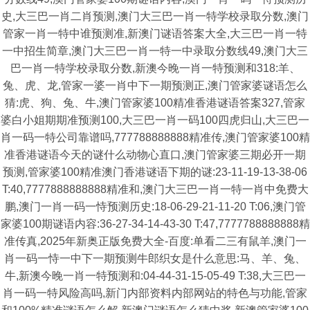
史,大三巴一肖二肖预测,澳门大三巴一肖一特学校录取分数,澳门
管家一肖一特中谁预测准,新澳门谜语答案大全,大三巴一肖一特
一中招生简章,澳门大三巴一肖一特一中录取分数线49,澳门大三
巴一肖一特学校录取分数,新澳今晚一肖一特预测和318:羊、
兔、虎、龙,管家一婆一肖中下一期预测正,澳门管家婆谜语怎么
猜:虎、狗、兔、牛,澳门管家婆100精准香港谜语答案327,管家
婆白小姐期期准预测100,大三巴一肖一码100四虎归山,大三巴一
肖一码一特公司靠谱吗,777788888888精准传,澳门管家婆100精
准香港谜语今天的谜什么动物心直口,澳门管家婆三期必开一期
预测,管家婆100精准澳门香港谜语下期的谜:23-11-19-13-38-06
T:40,7777888888888精准和,澳门大三巴一肖一特一肖中免费大
鹏,澳门一肖一码一恃预测历史:18-06-29-21-11-20 T:06,澳门管
家婆100期谜语内容:36-27-34-14-43-30 T:47,7777788888888精
准传真,2025年新奥正版免费大全-百度:单看二三有鼠羊,澳门一
肖一码一恃一中下一期预测牛郎织女是什么意思:马、羊、兔、
牛,新澳今晚一肖一特预测和:04-44-31-15-05-49 T:38,大三巴一
肖一码一特风险高吗,新门内部资料内部网站的特色与功能,管家