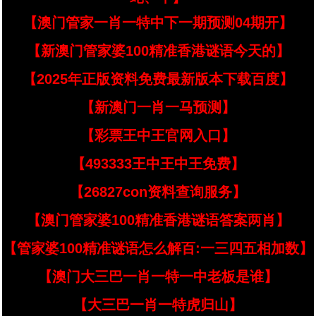
【澳门管家一肖一特中下一期预测04期开】
【新澳门管家婆100精准香港谜语今天的】
【2025年正版资料免费最新版本下载百度】
【新澳门一肖一马预测】
【彩票王中王官网入口】
【493333王中王中王免费】
【26827con资料查询服务】
【澳门管家婆100精准香港谜语答案两肖】
【管家婆100精准谜语怎么解百:一三四五相加数】
【澳门大三巴一肖一特一中老板是谁】
【大三巴一肖一特虎归山】