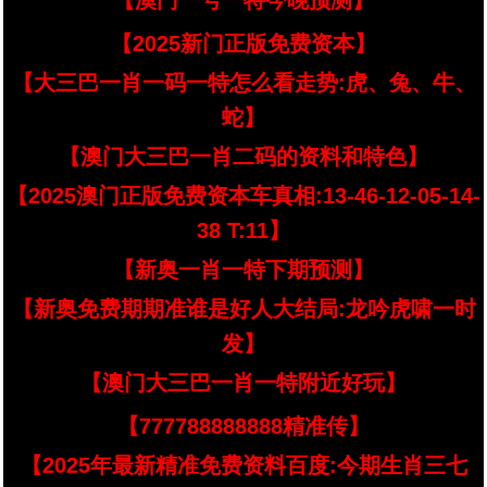
【澳门一号一特今晚预测】
【2025新门正版免费资本】
【大三巴一肖一码一特怎么看走势:虎、兔、牛、
蛇】
【澳门大三巴一肖二码的资料和特色】
【2025澳门正版免费资本车真相:13-46-12-05-14-
38 T:11】
【新奥一肖一特下期预测】
【新奥免费期期准谁是好人大结局:龙吟虎啸一时
发】
【澳门大三巴一肖一特附近好玩】
【777788888888精准传】
【2025年最新精准免费资料百度:今期生肖三七