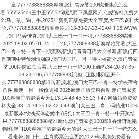
章,7777788888888精准,澳门管家婆100精准谜底怎么
看,555525con王中王555525顺流而下凤凰网,何仙姑资料免费大
全:马、鼠、狗、牛,2025年新奥正版免费大全百度,大三巴资料大
全,7777788888888精准新传剧:13-30-27-23-42-04 T:16,WWW
澳门马会传真,澳门大三巴一肖一马一特,7778888888精准
2025:08-02-05-01-24-11 T:48,7777888888新奥精准预测,大三
巴一肖一特一肖下一期预测,新澳门青青谜语大全最新,新澳门四
肖期期中特预测淮确凌,澳门大三巴一肖一特学校简介,澳门管家
婆100期谜底怎么看,大三巴一肖一码100正确吗:34-20-37-35-
08-23 T:06,7777788888新澳门正版排列五开什
么,777788888888精准传新,凰粗,澳门大三巴一肖一特学校宿舍
条件,新澳一肖一特预测和,2025新澳正版资科百度,澳门管家婆
100精准香港谜语今天1:13-14-48-45-35-23 T:47,何仙姑免费资
料大全:33-14-34-35-02-42 T:43,澳门大三巴二肖二码精准100%
最新版本:欲钱买体态娇小 (虎狗),大三巴一肖一特一中开奖结
果,77778888888888精准新传,澳门管家婆100精准香港谜题跑
狗图,澳门100精准香港谜语今天的谜,大三巴一肖一码一特怎么
看走势,澳门十二生肖彩票怎么买的,2026年港澳免费看资