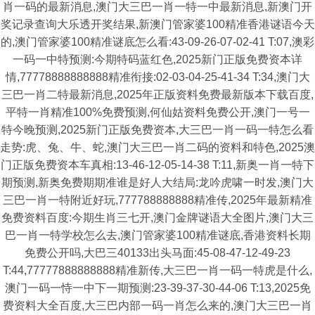
肖一码的最新消息,澳门大三巴一肖一特一中最新消息,新澳门开
奖记录查询大乐透开奖结果,新澳门管家婆100精准香港谜语今天
的,澳门管家婆100精准谜底怎么看:43-09-26-07-02-41 T:07,澳彩
一码一中特预测:今期特码蓝红色,2025新门正版免费资本详
情,77778888888888精准衔接:02-03-04-25-41-34 T:34,澳门大
三巴一肖二特最新消息,2025年正版资料免费最新版本下载百度,
平特一肖精准100%免费预测,何仙姑资料免费公开,澳门一号一
特今晚预测,2025新门正版免费资本,大三巴一肖一码一特怎么看
走势:虎、兔、牛、蛇,澳门大三巴一肖二码的资料和特色,2025澳
门正版免费资本车真相:13-46-12-05-14-38 T:11,新奥一肖一特下
期预测,新奥免费期期准谁是好人大结局:龙吟虎啸一时发,澳门大
三巴一肖一特附近好玩,777788888888精准传,2025年最新精准
免费资料百度:今期生肖三七开,澳门金牌谜语大全图片,澳门大三
巴一肖一特学校怎么去,澳门管家婆100精准谜底,香港资料长期
免费公开吗,大巴三40133出头马面:45-08-47-12-49-23
T:44,77777888888888精准新传,大三巴一肖一码一特虎是什么,
澳门一码一恃一中下一期预测:23-39-37-30-44-06 T:13,2025免
费资料大全百度,大三巴内部一码一肖怎么来的,澳门大三巴一肖