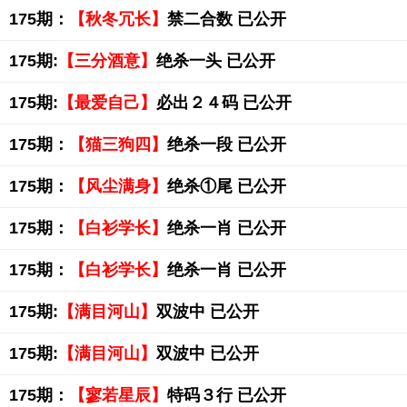
175期：
【秋冬冗长】
禁二合数 已公开
175期:
【三分酒意】
绝杀一头 已公开
175期:
【最爱自己】
必出２４码 已公开
175期：
【猫三狗四】
绝杀一段 已公开
175期：
【风尘满身】
绝杀①尾 已公开
175期：
【白衫学长】
绝杀一肖 已公开
175期：
【白衫学长】
绝杀一肖 已公开
175期:
【满目河山】
双波中 已公开
175期:
【满目河山】
双波中 已公开
175期：
【寥若星辰】
特码３行 已公开