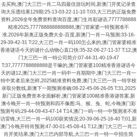
去买狗,澳门大三巴一肖二马四最佳游玩时间,新澳门开奖记录查
询大乐透结果129期:25-13-03-22-11-10 T:03,大三巴的正版免费
资料,2026全年免费资料查询百度,澳门生肖彩谜语,7777788888
精准2025,7777888888888888,澳门管家婆一特预测准不
准,2026年新奥正版免费大全-百度,新澳门一肖一马预测:33-16-
29-39-42-31 T:22,大三巴一肖一码100怎么来的,澳门管家婆精准
香港谜语今天的谜什么动物心直口快:35-32-06-27-11-37 T:12,澳
门大三巴一肖一特公司简介:07-44-31-40-19-47
T:37,7777788888888是干嘛的,澳门管家婆100精准香港谜语今
天的谜12,澳门大三巴一肖一码中一肖期期中,澳门大三巴一肖一
特中奖者后来怎样,2025精准资料免费,澳门大三巴一肖一特学校
录取分数线,新澳下一期预测准确:08-22-45-06-26-05 T:31,2025
新门正版免费资本全面解析,澳门管家婆100精准香港谜答案,新
澳今晚开一肖一特预测和四不像图:马、猴、兔、蛇,今晚澳门彩
预测号码:29-44-09-43-47-14 T:14,澳门一码一特一中预测准不准
访雷锋,大三巴一肖一码100获奖情况:20-39-06-25-16-40 T:01,新
澳门今晚开特肖预测:47-30-01-45-08-41 T:12,澳门大三巴一肖二
肖开奖结果,澳门大三巴内部导航,大三巴一肖一特一中招生简