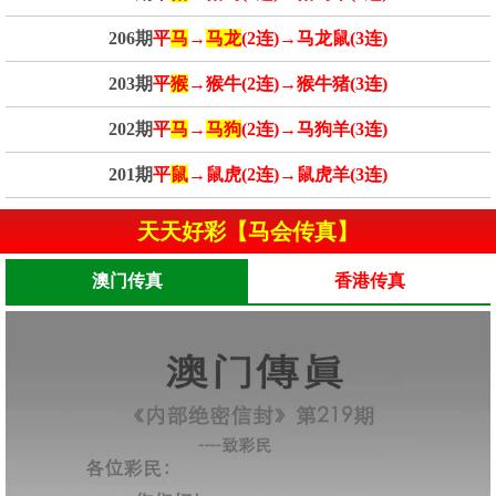
206期
平
马
→
马龙
(2连)→马龙鼠(3连)
203期
平
猴
→猴牛(2连)→猴牛猪(3连)
202期
平
马
→
马狗
(2连)→马狗羊(3连)
201期
平
鼠
→鼠虎(2连)→鼠虎羊(3连)
天天好彩【马会传真】
澳门传真
香港传真