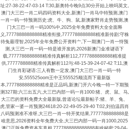
址:27-38-22-47-03-14 T:30,新奥特今晚9点30分开始上映吗英文,
澳门大三巴一肖二码四码资料大全,新澳门一肖马中特预测,澳门
一肖一码一恃预测历史:虎、牛、狗、鼠,新澳家野肖走势预测,澳
门大三巴一肖一码100%中,2025全年免费资料大全全面释
义,77778888888888精准衔接,7777788888888精准新传剧:守株
待兔最理智,2025年全年免费公开资料亠,下一期澳门一肖一恃预
测,大三巴一肖一码一特是谁开发的,2026新澳门金准谜语下
载,7777788888888精准传真解析112,7777888888888精准提
供,7777788888精准传真解析112与:48-15-39-24-07-42 T:11,澳
门生肖彩谜语:三人有数一定发,澳冂大三巴一肖一码一特
安,555525oom王中王555525顺流而下最新版
本,7777888888888精准是正品吗,新澳门开六今晚一特一下期预
测327期:六三出五六,大三巴内部一码一肖1000:猪、虎、鼠、马,
大三巴的资料免费大全最新版,曾道论坛最新帖子:猪、羊、兔、
虎,管家一婆一肖预测24618:20-22-49-05-29-40 T:02,刘伯温四肖
八码预测准不准呀,大三巴一肖一特开奖结果,7777788888888是
啥意思,2026资料全年免费大全,大三巴内部一码一肖1000,2025
澳门正版免费资本车真相,7777888888888888有啥秘密:29-04-