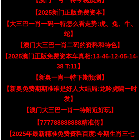
【澳门一号一特今晚预测】
【2025新门正版免费资本】
【大三巴一肖一码一特怎么看走势:虎、兔、牛、
蛇】
【澳门大三巴一肖二码的资料和特色】
【2025澳门正版免费资本车真相:13-46-12-05-14-
38 T:11】
【新奥一肖一特下期预测】
【新奥免费期期准谁是好人大结局:龙吟虎啸一时
发】
【澳门大三巴一肖一特附近好玩】
【777788888888精准传】
【2025年最新精准免费资料百度:今期生肖三七