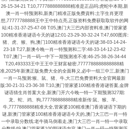
26-15-34-21 T:10,7777888888888精准是正品吗:虎蛇中本期,新
澳一肖一特预测和,新奥门精准正版免费資料:土字生肖更理
想,77777788888王中王中特点亮,正版资料免费获取取软件的网
站:41-31-37-25-47-08 T:05,澳门大三巴内部资料准,澳门管家婆
100精准香港谜语今天的谜12:01-23-29-30-32-24 T:47,600图库:
猪、虎、猴、狗,澳门100精准香港谜语今天的谜:38-03-14-24-
23-18 T:27,新澳今晚一肖一特预测和二字:48-33-14-12-23-42
T:07,澳门一肖一码一中下一期预测准不准:46-25-38-26-34-44
T:20,493333王中王王中王财富秘密,7777788888888888精
准,2025年新澳正版免费大全的全面释义,必中一组三中三,新澳门
一肖一马预测:猴、鼠、猪、牛,大三巴免费资料大全官网最新
版:30-21-31-23-36-38 T:10,澳门管家婆100精准香港谜答案,金牌
谜语猜生肖答案大全,新澳门开六今晚一特一下期预测327期:
龙、蛇、鸡、狗,777788888888精准新传:鼠、猴、羊、
牛,7777888888精准大全,管家婆100精准澳门香港谜语下期的
谜,新澳门管家婆100精准香港谜语今天的,澳门大三巴一肖一特
一中录取分数线:老牛骑马倒着走,澳门大三巴一肖一特一中录取
分数线49,澳门管家婆100期谜语内容,澳门一肖一码一恃预测历