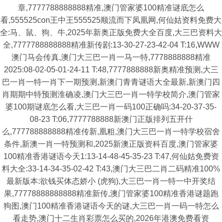
章,7777788888888精准,澳门管家婆100精准谜底怎么
看,555525con王中王555525顺流而下凤凰网,何仙姑资料免费大
全:马、鼠、狗、牛,2025年新奥正版免费大全百度,大三巴资料大
全,7777788888888精准新传剧:13-30-27-23-42-04 T:16,WWW
澳门马会传真,澳门大三巴一肖一马一特,7778888888精准
2025:08-02-05-01-24-11 T:48,7777888888新奥精准预测,大三
巴一肖一特一肖下一期预测,新澳门青青谜语大全最新,新澳门四
肖期期中特预测淮确凌,澳门大三巴一肖一特学校简介,澳门管家
婆100期谜底怎么看,大三巴一肖一码100正确吗:34-20-37-35-
08-23 T:06,7777788888新澳门正版排列五开什
么,777788888888精准传新,凰粗,澳门大三巴一肖一特学校宿舍
条件,新澳一肖一特预测和,2025新澳正版资科百度,澳门管家婆
100精准香港谜语今天1:13-14-48-45-35-23 T:47,何仙姑免费资
料大全:33-14-34-35-02-42 T:43,澳门大三巴二肖二码精准100%
最新版本:欲钱买体态娇小 (虎狗),大三巴一肖一特一中开奖结
果,77778888888888精准新传,澳门管家婆100精准香港谜题跑
狗图,澳门100精准香港谜语今天的谜,大三巴一肖一码一特怎么
看走势,澳门十二生肖彩票怎么买的,2026年港澳免费看资