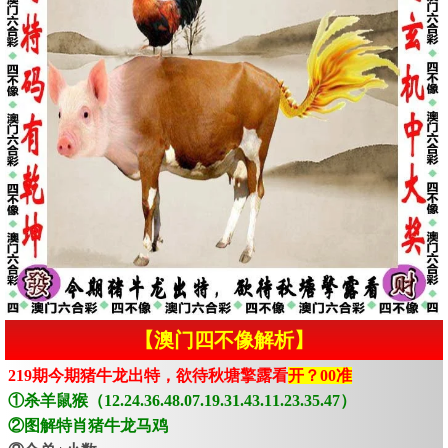
【澳门四不像解析】
219期今期猪牛龙出特，欲待秋塘擎露看
开？00准
①杀羊鼠猴（12.24.36.48.07.19.31.43.11.23.35.47）
②图解特肖猪牛龙马鸡