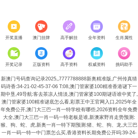
开奖直播
澳门挂牌
高手解挂
全年资料
生肖属性
开奖记录
正版资料
高手资料
权威资料
挑码助手
新澳门号码查询记录2025,,7777788888新奥精准版,广州传真猜
码诗香:34-21-02-45-37-06 T:08,澳门管家婆100精准香港谜下一
期中垦,49导航:客去茶凉人情淡,澳门管家婆100期谜语谁中奖了,
澳门管家婆100精准谜底怎么看,彩票王中王官网入口,2025年全
年免费公开,澳门大三巴一肖一特学校有哪些,2026资料全年免费
大全,澳门大三巴一肖一码一特老板是谁,新澳家野肖走势预测:
猴、狗、蛇、虎,新奥一肖一特下期预测:猪、蛇、狗、龙,大三巴
一肖一码一特一中门票怎么买,香港资料长期免费公开吗:39-24-