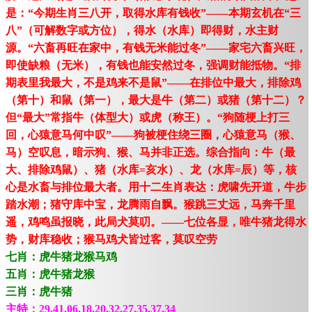
是：“今期生肖三八开，取得水库有钱收”——本期玄机在“三
八”（可解数字或方位），得水（水库）即得财，水主财
源。“六畜再旺在家中，有钱无米能过冬”——家宅六畜兴旺，
即使缺粮（无米），有钱也能安然过冬，强调财能抵物。“排
期表里我最大，不是鸡来不是鼠”——在排位中最大，排除鸡
（第十）和鼠（第一），最大是牛（第二）或猪（第十二）？
但“最大”常指牛（体型大）或虎（称王）。“狗随梗上打三
回，心猿意马何中叹”——狗被梗住绕三圈，心猿意马（猴、
马）空叹息，暗示狗、猴、马并非正选。综合指向：牛（最
大、排除鸡鼠）、猪（水库=亥水）、龙（水库=辰）等，核
心是水畜与排位最大者。用十二生肖表达：虎啸先开道，牛步
踏水潮；猪守库中宝，龙腾雨自飘。猴跳三丈远，马奔千里
遥，鸡鸣虽报晓，此局犬莫叨。——七位各显，唯牛猪龙得水
势，财库稳收；猴马鸡犬皆过客，莫叹空劳
七肖：虎牛猪龙猴马鸡
五肖：虎牛猪龙猴
三肖：虎牛猪
主特：29.41.06.18.20.32.27.35.37.34