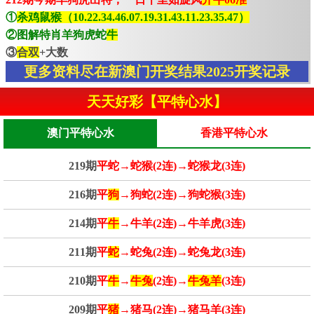
①
杀鸡鼠猴（10.22.34.46.07.19.31.43.11.23.35.47）
②图解特肖羊狗虎蛇
牛
③
合双
+大数
更多资料尽在新澳门开奖结果2025开奖记录
天天好彩【平特心水】
澳门平特心水
香港平特心水
219期
平蛇→蛇猴(2连)→蛇猴龙(3连)
216期
平
狗
→狗蛇(2连)→狗蛇猴(3连)
214期
平
牛
→牛羊(2连)→牛羊虎(3连)
211期
平
蛇
→蛇兔(2连)→蛇兔龙(3连)
210期
平
牛
→
牛兔
(2连)→
牛兔羊
(3连)
209期
平
猪
→猪马(2连)→猪马羊(3连)