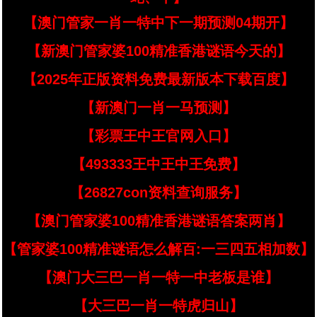
【澳门管家一肖一特中下一期预测04期开】
【新澳门管家婆100精准香港谜语今天的】
【2025年正版资料免费最新版本下载百度】
【新澳门一肖一马预测】
【彩票王中王官网入口】
【493333王中王中王免费】
【26827con资料查询服务】
【澳门管家婆100精准香港谜语答案两肖】
【管家婆100精准谜语怎么解百:一三四五相加数】
【澳门大三巴一肖一特一中老板是谁】
【大三巴一肖一特虎归山】