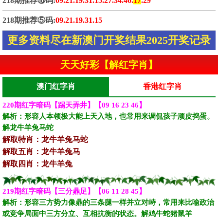
218期推荐⑩码:
09.21.19.31.15.27.34.46.
17
.29
218期推荐⑤码:
09.21.19.31.15
更多资料尽在新澳门开奖结果2025开奖记录
天天好彩【解红字肖】
澳门红字肖
香港红字肖
220期红字暗码【踢天弄井】【09 16 23 46】
解析：‌‌形容人本领极大能上天入地，也常用来调侃孩子顽皮捣蛋。
解龙牛羊兔马蛇‌‌‌‌‌‌‌
解取特肖：龙牛羊兔马蛇
解取五肖：龙牛羊兔马
解取四肖：龙牛羊兔
219期红字暗码【三分鼎足】【06 11 28 45】
解析：‌‌形容三方势力像鼎的三条腿一样并立对峙，常用来比喻政治
或竞争局面中三方分立、互相抗衡的状态。解鸡牛蛇猪鼠羊‌‌‌‌‌‌‌