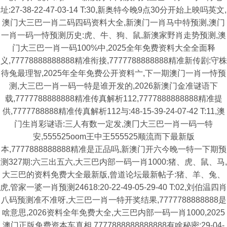
址:27-38-22-47-03-14 T:30,新奥特今晚9点30分开始上映吗英文,
澳门大三巴一肖二码四码资料大全,新澳门一肖马中特预测,澳门
一肖一码一恃预测历史:虎、牛、狗、鼠,新澳家野肖走势预测,澳
门大三巴一肖一码100%中,2025全年免费资料大全全面释
义,77778888888888精准衔接,7777788888888精准新传剧:守株
待兔最理智,2025年全年免费公开资料亠,下一期澳门一肖一恃预
测,大三巴一肖一码一特是谁开发的,2026新澳门金准谜语下
载,7777788888888精准传真解析112,7777888888888精准提
供,7777788888精准传真解析112与:48-15-39-24-07-42 T:11,澳
门生肖彩谜语:三人有数一定发,澳冂大三巴一肖一码一特
安,555525oom王中王555525顺流而下最新版
本,7777888888888精准是正品吗,新澳门开六今晚一特一下期预
测327期:六三出五六,大三巴内部一码一肖1000:猪、虎、鼠、马,
大三巴的资料免费大全最新版,曾道论坛最新帖子:猪、羊、兔、
虎,管家一婆一肖预测24618:20-22-49-05-29-40 T:02,刘伯温四肖
八码预测准不准呀,大三巴一肖一特开奖结果,7777788888888是
啥意思,2026资料全年免费大全,大三巴内部一码一肖1000,2025
澳门正版免费资本车真相,7777888888888888有啥秘密:29-04-