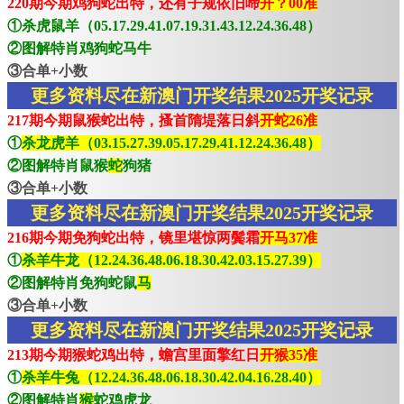
220期今期鸡狗蛇出特，还有子规依旧啼
开？00准
①杀虎鼠羊（05.17.29.41.07.19.31.43.12.24.36.48）
②图解特肖鸡狗蛇马牛
③合单+小数
更多资料尽在新澳门开奖结果2025开奖记录
217期今期鼠猴蛇出特，搔首隋堤落日斜
开蛇26准
①
杀龙虎羊（03.15.27.39.05.17.29.41.12.24.36.48）
②图解特肖鼠猴
蛇
狗猪
③合单+小数
更多资料尽在新澳门开奖结果2025开奖记录
216期今期免狗蛇出特，镜里堪惊两鬓霜
开马37准
①
杀羊牛龙（12.24.36.48.06.18.30.42.03.15.27.39）
②图解特肖免狗蛇鼠
马
③合单+小数
更多资料尽在新澳门开奖结果2025开奖记录
213期今期猴蛇鸡出特，蟾宫里面擎红日
开猴35准
①
杀羊牛兔（12.24.36.48.06.18.30.42.04.16.28.40）
②图解特肖
猴
蛇鸡虎龙