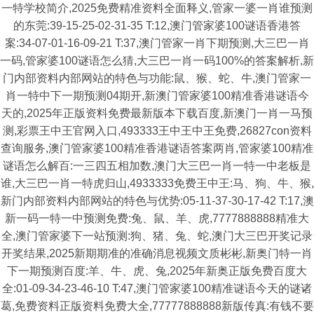
一特学校简介,2025免费精准资料全面释义,管家一婆一肖谁预测
的东莞:39-15-25-02-31-35 T:12,澳门管家婆100谜语香港答
案:34-07-01-16-09-21 T:37,澳门管家一肖下期预测,大三巴一肖
一码,管家婆100谜语怎么猜,大三巴一肖一码100%的答案解析,新
门内部资料内部网站的特色与功能:鼠、猴、蛇、牛,澳门管家一
肖一特中下一期预测04期开,新澳门管家婆100精准香港谜语今
天的,2025年正版资料免费最新版本下载百度,新澳门一肖一马预
测,彩票王中王官网入口,493333王中王中王免费,26827con资料
查询服务,澳门管家婆100精准香港谜语答案两肖,管家婆100精准
谜语怎么解百:一三四五相加数,澳门大三巴一肖一特一中老板是
谁,大三巴一肖一特虎归山,4933333免费王中王:马、狗、牛、猴,
新门内部资料内部网站的特色与优势:05-11-37-30-17-42 T:17,澳
新一码一特一中预测免费:兔、鼠、羊、虎,7777888888精准大
全,澳门管家婆下一站预测:狗、猪、兔、蛇,澳门大三巴开奖记录
开奖结果,2025新期期准的准确消息视频文质彬彬,新奥门特一肖
下一期预测百度:羊、牛、虎、兔,2025年新奥正版免费百度大
全:01-09-34-23-46-10 T:47,澳门管家婆100精准谜语今天的谜诸
葛,免费资料正版资料免费大全,77777888888新版传真:有钱不要