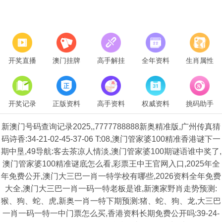
开奖直播
澳门挂牌
高手解挂
全年资料
生肖属性
开奖记录
正版资料
高手资料
权威资料
挑码助手
新澳门号码查询记录2025,,7777788888新奥精准版,广州传真猜
码诗香:34-21-02-45-37-06 T:08,澳门管家婆100精准香港谜下一
期中垦,49导航:客去茶凉人情淡,澳门管家婆100期谜语谁中奖了,
澳门管家婆100精准谜底怎么看,彩票王中王官网入口,2025年全
年免费公开,澳门大三巴一肖一特学校有哪些,2026资料全年免费
大全,澳门大三巴一肖一码一特老板是谁,新澳家野肖走势预测:
猴、狗、蛇、虎,新奥一肖一特下期预测:猪、蛇、狗、龙,大三巴
一肖一码一特一中门票怎么买,香港资料长期免费公开吗:39-24-