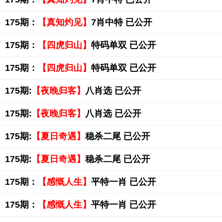
175期：
【真知灼见】
7肖中特 已公开
175期：
【四虎归山】
特码单双 已公开
175期：
【四虎归山】
特码单双 已公开
175期:
【夜晚归客】
八肖选 已公开
175期:
【夜晚归客】
八肖选 已公开
175期:
【夏日奇遇】
稳杀二尾 已公开
175期:
【夏日奇遇】
稳杀二尾 已公开
175期：
【感慨人生】
平特一肖 已公开
175期：
【感慨人生】
平特一肖 已公开