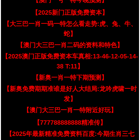
【澳门一号一特今晚预测】
【2025新门正版免费资本】
【大三巴一肖一码一特怎么看走势:虎、兔、牛、
蛇】
【澳门大三巴一肖二码的资料和特色】
【2025澳门正版免费资本车真相:13-46-12-05-14-
38 T:11】
【新奥一肖一特下期预测】
【新奥免费期期准谁是好人大结局:龙吟虎啸一时
发】
【澳门大三巴一肖一特附近好玩】
【777788888888精准传】
【2025年最新精准免费资料百度:今期生肖三七