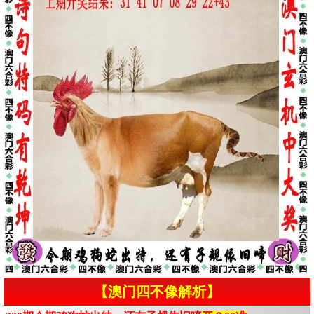
【澳门四不像解析】