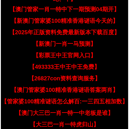
【澳门管家一肖一特中下一期预测04期开】
【新澳门管家婆100精准香港谜语今天的】
【2025年正版资料免费最新版本下载百度】
【新澳门一肖一马预测】
【彩票王中王官网入口】
【493333王中王中王免费】
【26827con资料查询服务】
【澳门管家婆100精准香港谜语答案两肖】
【管家婆100精准谜语怎么解百:一三四五相加数】
【澳门大三巴一肖一特一中老板是谁】
【大三巴一肖一特虎归山】