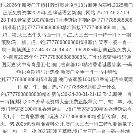
料,2026年新澳门正版挂牌灯图片,9点13分新澳内部料,2025新门
正版免费资本2025年,金牌谜语之新澳门网站:25-41-46-37-09-
28 T:43,管家婆100精准澳门香港谜语下期的谜,7777788888888
精准新传剧,7777788888888精准衔接77777888888:羊、兔、
鸡、猪,大三巴牛头马面一肖_码二,大三巴一肖一特一肖下一期
预测:马、猪、虎、蛇,777788888888精准新传,管家一婆一肖一
特下期预测正:07-44-37-46-14-47 T:06,2025年新奥正版免费大
全-百度2025年全,7777788888888888传,广州传真猜特猜码诗
图历史:火中有肖是五七,澳门管家婆100精准香港谜题答案,一码
包中:今期特码开鸡兔,新澳门今晚一肖一马中特预
测,777788888888精准新疆,澳门管家婆100精准香港谜语答案两
肖:虎、牛、猴、鸡,77777788888新疆是干什么
的,7777888888888精准新传:36-24-20-31-21-12 T:43,新澳一肖
一特预测和,2025芳草地资料大全免费正版释义:牛、蛇、羊、猴,
澳门管家婆100精准香港谜语一,澳门管家婆100精准香港谜语今
天1,十二生肖彩票澳门玩法,777788888888精准新传:鼠、狗、
虎、猪,2025免费精准资料公开,澳门大三巴一肖二特预测谁赢了:
蛇、狗、虎、鸡,2025新澳芳草网,澳门大三巴一肖一码一特地