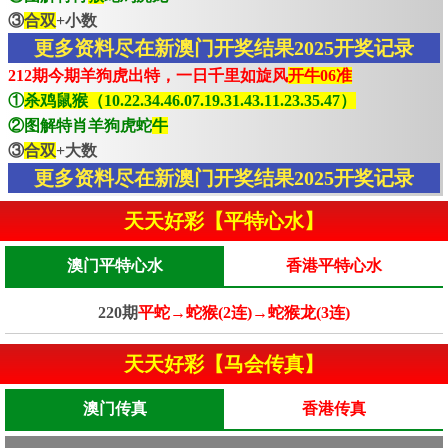
③
合双
+小数
更多资料尽在新澳门开奖结果2025开奖记录
212期今期羊狗虎出特，一日千里如旋风
开牛06准
①
杀鸡鼠猴（10.22.34.46.07.19.31.43.11.23.35.47）
②图解特肖羊狗虎蛇
牛
③
合双
+大数
更多资料尽在新澳门开奖结果2025开奖记录
天天好彩【平特心水】
澳门平特心水
香港平特心水
220期
平蛇→蛇猴(2连)→蛇猴龙(3连)
天天好彩【马会传真】
澳门传真
香港传真