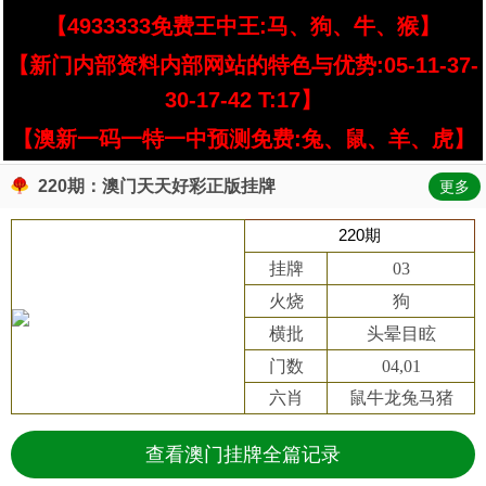
【4933333免费王中王:马、狗、牛、猴】
【新门内部资料内部网站的特色与优势:05-11-37-
30-17-42 T:17】
【澳新一码一特一中预测免费:兔、鼠、羊、虎】
220期：澳门天天好彩正版挂牌
更多
220期
挂牌
03
火烧
狗
横批
头晕目眩
门数
04,01
六肖
鼠牛龙兔马猪
查看澳门挂牌全篇记录