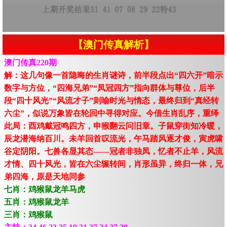
【澳门传真解析】
澳门传真220期
解：这几句像一首隐晦的生肖谜诗，前半段点出“四六开”暗示
数字与方位，“四海兄弟”“凤冠四方”指向群体与尊位，后半
段“四十风光”“风流才子”则喻时光与情态，最终归到“真经转
六尘”，似说万象皆在轮回中寻得对应。今借生肖乱序，重绎
此局：酉鸡戴冠鸣四方，申猴翻云问旧章。子鼠穿街知冷暖，
辰龙潜海纳百川。未羊回首叹流光，午马踏风逐才俊，寅虎啸
谷定阴阳。七兽各显其态——冠者非独凤，忆者不止羊，风流
才情、四十风光，皆在六尘辗转间，肖形虽异，终归一体，兄
弟四海，原是天地同参
七肖：鸡猴鼠龙羊马虎
五肖：鸡猴鼠龙羊
三肖：鸡猴鼠